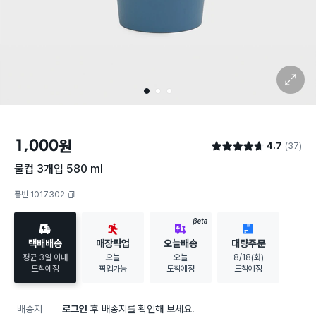
확대 보기
1
2
3
1,000
원
4.7
(37)
별점 4.7점
물컵 3개입 580 ml
품번 1017302
복사하기
BETA
택배배송
매장픽업
오늘배송
대량주문
평균 3일 이내
오늘
오늘
8/18(화)
도착예정
픽업가능
도착예정
도착예정
배송지
로그인
후 배송지를 확인해 보세요.