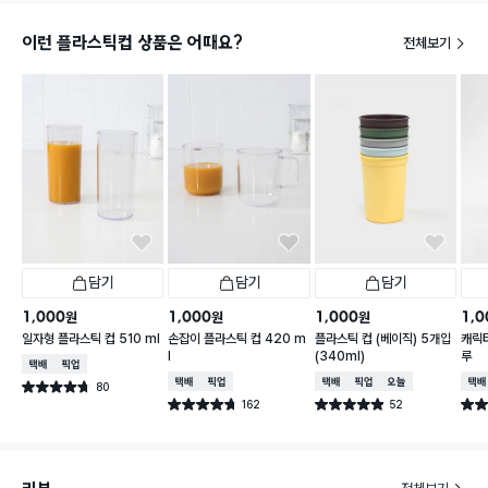
이런 플라스틱컵 상품은 어때요?
전체보기
담기
담기
담기
1,000
1,000
1,000
1,0
원
원
원
일자형 플라스틱 컵 510 ml
손잡이 플라스틱 컵 420 m
플라스틱 컵 (베이직) 5개입
캐릭터
l
(340ml)
루
택배배송
매장픽업
택배배송
매장픽업
택배배송
매장픽업
오늘배송
택배
80
별점 4.7점
건 작성
162
52
별점 4.7점
별점 4.9점
별점 
건 작성
건 작성