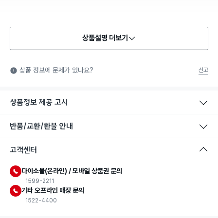
상품설명 더보기
식품용 기구
식품용 기구: 식품위생법에서 정한 규격에 따라 제조되어 식품 또
상품 정보에 문제가 있나요?
신고
는 식품첨가물에 사용할 수 있는 식품용기구라는 표시입니다.
상품정보 제공 고시
반품/교환/환불 안내
고객센터
다이소몰(온라인) / 모바일 상품권 문의
1599-2211
기타 오프라인 매장 문의
1522-4400