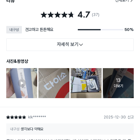
리뷰
전체보기
4.7
별점 4.7점
(37)
견고하고 튼튼해요
50%
내구성
자세히 보기
사진&동영상
13
고객 리뷰 
더보기
klk*******
2025-12-30
신고
별점 5점
내구성
생각보다 약해요