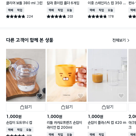
클리어 보틀 380 ml 그린
칼라 종이컵 홀더 6개입
이중 스테인리스 컵 350 m
편수 
l
택배배송
매장픽업
택배배송
매장픽업
오늘배송
택배배송
매장픽업
오늘배송
택배
224
203
178
별점 4.8점
별점 4.8점
별점 4.8점
별점 
건 작성
건 작성
건 작성
다른 고객이 함께 본 상품
전체보기
담기
담기
담기
1,000
1,000
1,000
2,0
원
원
원
손잡이 도트무늬 컵
리틀 카카오프렌즈 손잡이
손잡이 플라스틱 컵 420 m
아크릴
라이언 컵 200ml
l
크
택배배송
매장픽업
오늘배송
택배배송
매장픽업
오늘배송
택배배송
매장픽업
택배
168