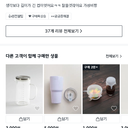
생각보다 길이가 긴 컵이엇어요ㅋㅋ 잘쓸것갘아요 가성비짱
👍완전꿀팁
💗구매욕상승
👀궁금증해결
37개 리뷰 전체보기
다른 고객이 함께 구매한 상품
전체보기
구매 2만+
담기
담기
담기
3,000
5,000
1,000
3,0