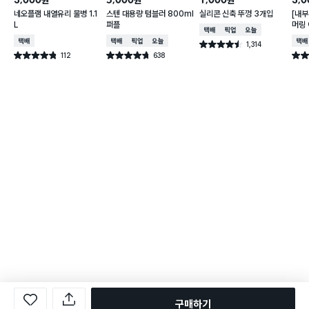
원
원
원
네오플램 내열유리 물병 1.1
스텐 대용량 텀블러 800ml
실리콘 신축 뚜껑 3개입
[내부
L
퍼플
머링
택배배송
매장픽업
오늘배송
컵 3
택배배송
택배배송
매장픽업
오늘배송
택배
1,314
별점 4.5점
건 작성
112
638
별점 4.8점
별점 4.7점
별점 
건 작성
건 작성
구매하기