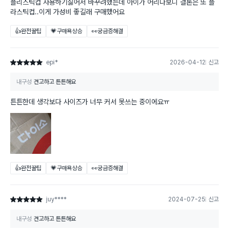
플리스틱컵 사용하기싫어서 바꾸려했는데 아이가 어리다보니 결론은 또 플
라스틱컵..이게 가성비 좋길래 구매했어요
👍완전꿀팁
💗구매욕상승
👀궁금증해결
epi*
2026-04-12
신고
별점 5점
내구성
견고하고 튼튼해요
튼튼한데 생각보다 사이즈가 너무 커서 못쓰는 중이에요ㅠ
👍완전꿀팁
💗구매욕상승
👀궁금증해결
juy****
2024-07-25
신고
별점 5점
내구성
견고하고 튼튼해요