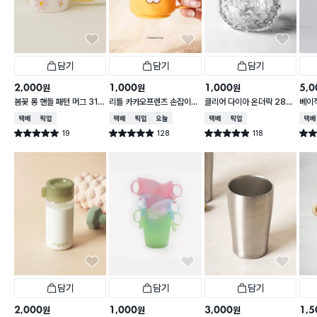
담기
담기
담기
2,000
1,000
1,000
5,0
원
원
원
봄꽃 롱 핸들 패턴 머그 310
리틀 카카오프렌즈 손잡이
클리어 다이아 온더락 280
베이직
ml
라이언 컵 200ml
ml
l
택배배송
매장픽업
택배배송
매장픽업
오늘배송
택배배송
매장픽업
택배
19
128
118
별점 5.0점
별점 4.9점
별점 4.9점
별점 
건 작성
건 작성
건 작성
담기
담기
담기
2,000
1,000
3,000
1,5
원
원
원