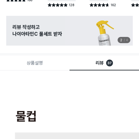
별점 4.8점
건 작성
128
162
별점 4.9점
별점 4.7점
별점 
건 작성
건 작성
리뷰 작성하고
나이아타민C 풀세트 받자
2
4
상품설명
리뷰
37