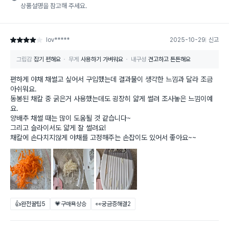
상품설명을 참고해 주세요.
lov*****
2025-10-29
신고
별점 4점
그립감
잡기 편해요
무게
사용하기 가벼워요
내구성
견고하고 튼튼해요
편하게 야채 채썰고 싶어서 구입했는데 결과물이 생각한 느낌과 달라 조금
아쉬워요.
동봉된 채칼 중 굵은거 사용했는데도 굉장히 얇게 썰려 조사놓은 느낌이예
요.
양배추 채썰 때는 많이 도움될 것 같습니다~
그리고 슬라이서도 얇게 잘 썰려요!
채칼에 손다치지않게 야채를 고정해주는 손잡이도 있어서 좋아요~~
👍완전꿀팁
5
💗구매욕상승
👀궁금증해결
2