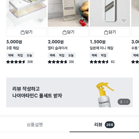
담기
담기
담기
5,000
2,000
1,500
3,0
원
원
원
3중 채칼
멀티 슬라이서
일본제 미니 채칼
수동 
택배배송
매장픽업
오늘배송
택배배송
매장픽업
오늘배송
택배배송
매장픽업
택배
308
336
82
별점 4.6점
별점 4.7점
별점 4.6점
별점 
건 작성
건 작성
건 작성
다이소X카카오페이
8월 결제 혜택 이벤트
3
4
상품설명
리뷰
268