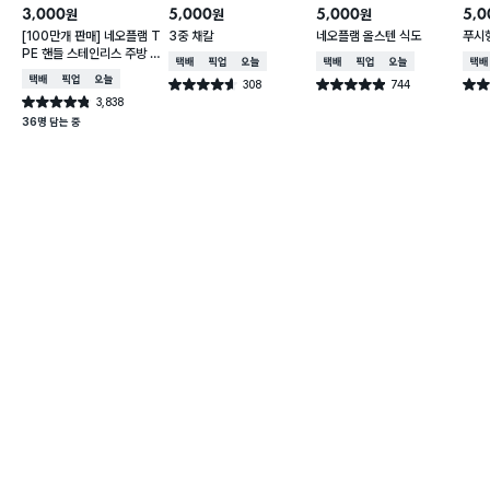
3,000
5,000
5,000
5,0
원
원
원
[100만개 판매] 네오플램 T
3중 채칼
네오플램 올스텐 식도
푸시
PE 핸들 스테인리스 주방 가
택배배송
매장픽업
오늘배송
택배배송
매장픽업
오늘배송
택배
위
택배배송
매장픽업
오늘배송
308
744
별점 4.6점
별점 4.9점
별점 
건 작성
건 작성
3,838
별점 4.8점
건 작성
36명 담는 중