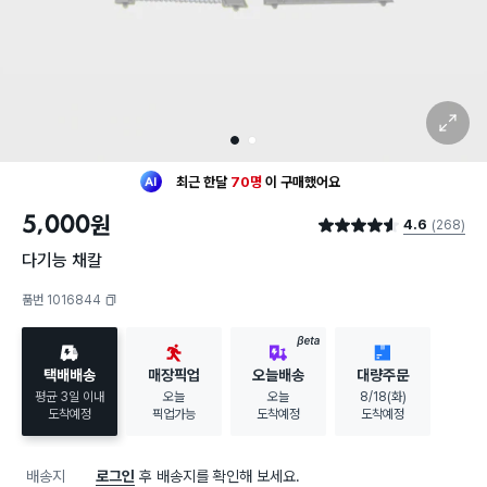
확대 보기
1
2
최근 한달
70명
이
구매했어요
20대 여성
이 가장 많이
찜했어요
5,000
원
4.6
(268)
최근 한달
70명
이
구매했어요
별점 4.6점
20대 여성
이 가장 많이
찜했어요
다기능 채칼
품번 1016844
복사하기
BETA
택배배송
매장픽업
오늘배송
대량주문
평균 3일 이내
오늘
오늘
8/18(화)
도착예정
픽업가능
도착예정
도착예정
배송지
로그인
후 배송지를 확인해 보세요.