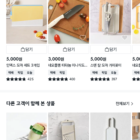
담기
담기
담기
5,000
3,000
5,000
5,0
원
원
원
인덱스 도마 세트 3개입
네오플램 티타늄 미니식도
스텐 칼 도마 가위꽂이
네오플
약 24.5 cm
6c
택배배송
매장픽업
오늘배송
택배배송
매장픽업
택배배송
매장픽업
오늘배송
택배
425
400
397
별점 4.8점
별점 4.8점
별점 4.8점
별점 
건 작성
건 작성
건 작성
다른 고객이 함께 본 상품
전체보기