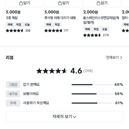
담기
담기
담기
5,000
5,000
2,000
2,0
원
원
원
3중 채칼
푸시형 야채 다지기 대형
올스테인리스양면감자칼(채
멀티
칼/필러)
택배배송
매장픽업
오늘배송
택배배송
매장픽업
택배
택배배송
매장픽업
오늘배송
308
171
별점 4.6점
별점 4.7점
별점 
건 작성
건 작성
279
별점 4.6점
건 작성
리뷰
전체보기
4.6
별점 4.6점
(268)
잡기 편해요
49%
그립감
보통이에요
59%
내구성
사용하기 적당해요
61%
무게
자세히 보기