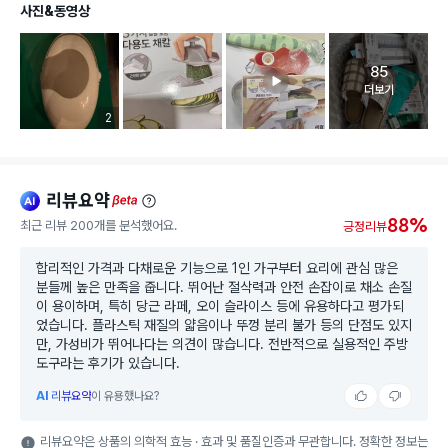
사진&동영상
85
고객 리뷰 
더보기
리뷰 이미지 등록 개수
2
리뷰요약
ai
beta
88%
최근 리뷰 200개를 분석했어요.
긍정리뷰
합리적인 가격과 다채로운 기능으로 1인 가구부터 요리에 관심 많은
분들께 높은 만족을 줍니다. 뛰어난 절삭력과 안전 손잡이로 채소 손질
이 용이하며, 특히 당근 라페, 오이 슬라이스 등에 유용하다고 평가되
었습니다. 플라스틱 재질의 얇음이나 뚜껑 분리 불가 등의 단점도 있지
만, 가성비가 뛰어나다는 의견이 많습니다. 전반적으로 실용적인 주방
도구라는 후기가 있습니다.
AI
리뷰요약
이 유용했나요?
리뷰요약은 상품의 의학적 효능 · 효과 및 품질인증과 무관합니다. 정확한 정보는