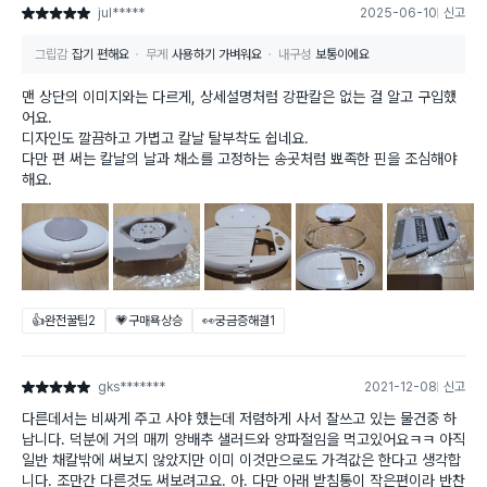
jul*****
2025-06-10
신고
별점 5점
그립감
잡기 편해요
무게
사용하기 가벼워요
내구성
보통이에요
맨 상단의 이미지와는 다르게, 상세설명처럼 강판칼은 없는 걸 알고 구입했
어요.
디자인도 깔끔하고 가볍고 칼날 탈부착도 쉽네요.
다만 편 써는 칼날의 날과 채소를 고정하는 송곳처럼 뾰족한 핀을 조심해야
해요.
👍완전꿀팁
2
💗구매욕상승
👀궁금증해결
1
gks*******
2021-12-08
신고
별점 5점
다른데서는 비싸게 주고 사야 했는데 저렴하게 사서 잘쓰고 있는 물건중 하
납니다. 덕분에 거의 매끼 양배추 샐러드와 양파절임을 먹고있어요ㅋㅋ 아직
일반 채칼밖에 써보지 않았지만 이미 이것만으로도 가격값은 한다고 생각합
니다. 조만간 다른것도 써보려고요. 아. 다만 아래 받침통이 작은편이라 반찬