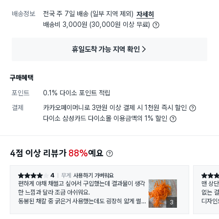
배송정보
전국 주 7일 배송 (일부 지역 제외)
자세히
배송비 3,000원 (30,000원 이상 무료)
휴일도착 가능 지역 확인
구매혜택
포인트
0.1% 다이소 포인트 적립
결제
카카오페이머니로 3만원 이상 결제 시 1천원 즉시 할인
다이소 삼성카드 다이소몰 이용금액의 1% 할인
4점 이상 리뷰가
88%
예요
4
무게
사용하기 가벼워요
별점 4점
별점 5
편하게 야채 채썰고 싶어서 구입했는데 결과물이 생각
맨 상
한 느낌과 달라 조금 아쉬워요.
없는 걸
동봉된 채칼 중 굵은거 사용했는데도 굉장히 얇게 썰려
디자인
3
조사놓은 느낌이예요.
다만 편
양배추 채썰 때는 많이 도움될 것 같습니다~
족한 핀