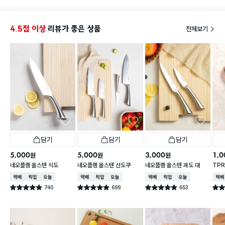
그리고 슬라이서도 얇게 잘 썰려요!
채칼에 손다치지않게 야채를 고정해주는 손잡이도 있
어서 좋아요~~
4.5점 이상
리뷰가 좋은 상품
전체보기
담기
담기
담기
5,000
5,000
3,000
1,0
원
원
원
네오플램 올스텐 식도
네오플램 올스텐 산도쿠
네오플램 올스텐 과도 대
TP
택배배송
매장픽업
오늘배송
택배배송
매장픽업
오늘배송
택배배송
매장픽업
오늘배송
택배
740
699
653
별점 4.9점
별점 4.9점
별점 4.9점
별점 
건 작성
건 작성
건 작성