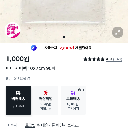
확대 보기
1
최근 한달
439명
이
장바구니에 담았어요
지금까지
12,849개
가
팔렸어요
30대 여성
이 가장 많이
구매했어요
1,000
원
4.9
(549)
최근 한달
439명
이
장바구니에 담았어요
별점 4.9점
지금까지
12,849개
가
팔렸어요
미니 지퍼백 10X7cm 90매
30대 여성
이 가장 많이
구매했어요
품번 1016626
복사하기
BETA
택배배송
매장픽업
오늘배송
8/9(일)
8/10(월)
일시품절
픽업가능
도착예정
배송지
로그인
후 배송지를 확인해 보세요.