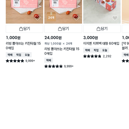
24개
담기
담기
담기
1,000
24,000
3,000
1,0
원
원
원
리빙 뽑아쓰는 키친타월 15
이지엔 지퍼백 대형 60매입
[약 
개당
1,000
원
24개
0매입
블러 
리빙 뽑아쓰는 키친타월 15
택배배송
매장픽업
오늘배송
X 2
0매입
택배배송
매장픽업
오늘배송
택배
2,292
별점 4.8점
건 작성
9,999+
택배배송
별점 4.9점
별점 
건 작성
9,999+
별점 4.9점
건 작성