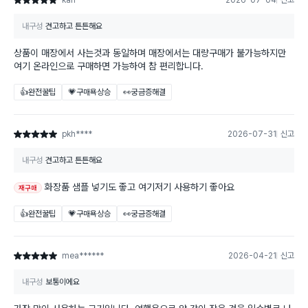
kan*****
2026-07-04
신고
별점 5점
내구성
견고하고 튼튼해요
상품이 매장에서 사는것과 동일하며 매장에서는 대량구매가 불가능하지만
여기 온라인으로 구매하면 가능하여 참 편리합니다.
👍완전꿀팁
💗구매욕상승
👀궁금증해결
pkh****
2026-07-31
신고
별점 5점
내구성
견고하고 튼튼해요
화장품 샘플 넣기도 좋고 여기저기 사용하기 좋아요
재구매
👍완전꿀팁
💗구매욕상승
👀궁금증해결
mea******
2026-04-21
신고
별점 5점
내구성
보통이에요