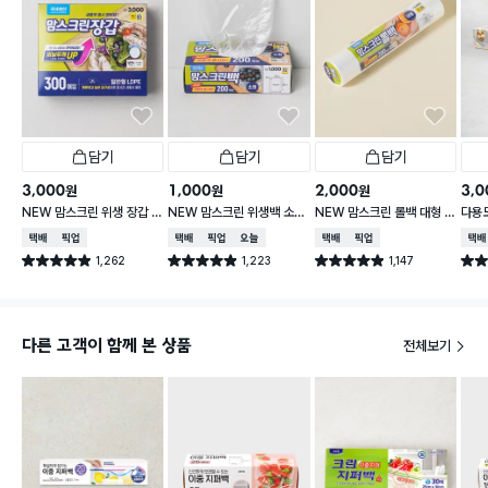
담기
담기
담기
3,000
1,000
2,000
3,0
원
원
원
NEW 맘스크린 위생 장갑 3
NEW 맘스크린 위생백 소형
NEW 맘스크린 롤백 대형 2
다용도
00매입
200매입
00매입
30
택배배송
매장픽업
택배배송
매장픽업
오늘배송
택배배송
매장픽업
택배
1,262
1,223
1,147
별점 4.9점
별점 4.9점
별점 4.9점
별점 
건 작성
건 작성
건 작성
다른 고객이 함께 본 상품
전체보기