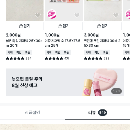
담기
담기
담기
2,000
1,000
3,000
1,0
원
원
원
넓은 타입 지퍼백 25X30c
이중 지퍼백 소 17.5X17.5
크린랲 크린 지퍼백 30매 2
이중 
m 20매
cm 25매
5X30 cm
15매
택배배송
매장픽업
오늘배송
택배배송
매장픽업
오늘배송
택배배송
매장픽업
오늘배송
택배
224
431
822
별점 4.9점
별점 4.9점
별점 4.9점
별점 
건 작성
건 작성
건 작성
늦으면 품절 주의
8월 신상 예고
1
3
상품설명
리뷰
549