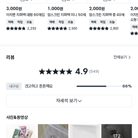
3,000
1,000
2,000
2,0
원
원
원
이지엔 지퍼백 대형 60매입
맘스크린 지퍼백 미니 50매
맘스크린 지퍼백 중 40매
이지
소형
택배배송
매장픽업
오늘배송
택배배송
매장픽업
오늘배송
택배배송
매장픽업
오늘배송
택배
2,292
2,500
2,803
별점 4.8점
별점 4.9점
별점 4.9점
건 작성
건 작성
건 작성
별점 
리뷰
전체보기
4.9
별점 4.9점
(549)
견고하고 튼튼해요
66%
내구성
자세히 보기
사진&동영상
172