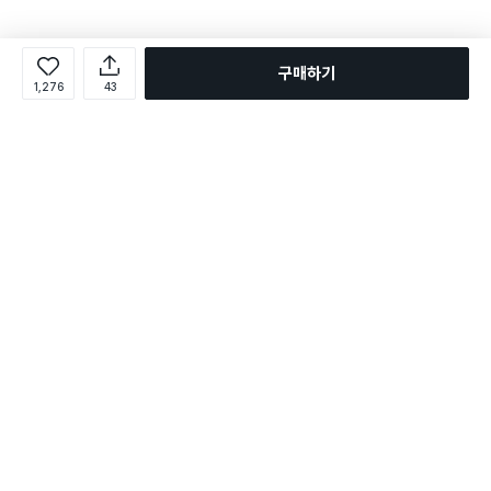
구매하기
1,276
43
로그인
온라인 다이소몰 1599-2211
온라인 다이소몰
다이소 매장 1522-4400
다이소 매장
평일 09:00 ~ 18:00
평일 09:00 ~ 18:00
주문조회
매장 상품 찾기
취소/교환/반품 신청
매장 위치 찾기
공지사항
1:1 문의
FAQ
고객센터
1:1 문의
제휴문의
앱 장애/신고
멤버십