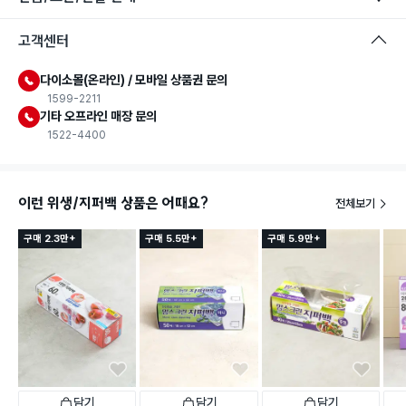
고객센터
다이소몰(온라인) / 모바일 상품권 문의
1599-2211
기타 오프라인 매장 문의
1522-4400
이런 위생/지퍼백 상품은 어때요?
전체보기
구매 2.3만+
구매 5.5만+
구매 5.9만+
담기
담기
담기