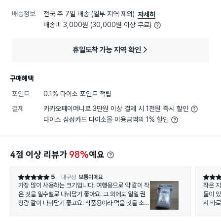
배송정보
전국 주 7일 배송 (일부 지역 제외)
자세히
배송비 3,000원 (30,000원 이상 무료)
휴일도착 가능 지역 확인
구매혜택
포인트
0.1% 다이소 포인트 적립
결제
카카오페이머니로 3만원 이상 결제 시 1천원 즉시 할인
다이소 삼성카드 다이소몰 이용금액의 1% 할인
4점 이상 리뷰가
98%
예요
5
내구성
보통이에요
별점 5점
별점 5
가장 많이 사용하는 크기입니다. 여행용으로 약 같이 작
작은 
은 것을 일수별로 나눠담기 좋아요. 그 외에도 일일 권
들이 
장량 같이 나눠담기 좋고요. 식품용이라 먹을 것들 소분
서 바
해도 좋고요. 저렴한 가격에 수량도 많아서 막 쓰기에도
부담없어요.