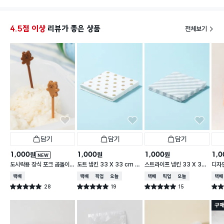
4.5점 이상
리뷰가 좋은 상품
전체보기
담기
담기
담기
1,000
1,000
1,000
1,0
원
원
원
NEW
도시락용 장식 포크 곰돌이 1
도트 냅킨 33 X 33 cm 1
스트라이프 냅킨 33 X 33
디자인
0개입
5매입
cm 15매입
cm 
택배배송
택배배송
매장픽업
오늘배송
택배배송
매장픽업
오늘배송
택배
28
19
15
별점 5.0점
별점 5.0점
별점 5.0점
별점 
건 작성
건 작성
건 작성
구매