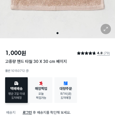
확대 보기
1
1,000
원
4.8
(79)
별점 4.8점
고중량 핸드 타월 30 X 30 cm 베이지
품번 10150712
복사하기
택배배송
매장픽업
대량주문
평균 3일 이내
오늘
8/14(금)
도착예정
픽업가능
도착예정
배송지
로그인
후 배송지를 확인해 보세요.