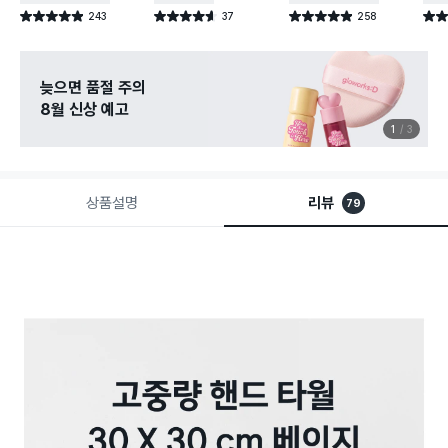
243
37
258
별점 4.9점
별점 4.6점
별점 4.9점
별점 
건 작성
건 작성
건 작성
늦으면 품절 주의
8월 신상 예고
1
3
상품설명
리뷰
79