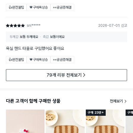
👍완전꿀팁
💗구매욕상승
👀궁금증해결
snl*****
2026-07-01
신고
별점 5점
두께감
보통 두께예요
촉감
보통이에요
욕실 핸드 타올로 구입했어요 좋아요
👍완전꿀팁
💗구매욕상승
👀궁금증해결
79개 리뷰 전체보기
다른 고객이 함께 구매한 상품
전체보기
구매 23만+
구매