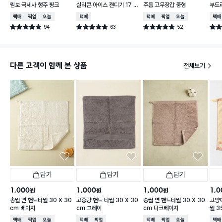
엠보 극세사 행주 핑크
실리콘 아이스 캔디기 17 X
주름 고무장갑 중형
부드러
4 cm
0 c
택배배송
매장픽업
오늘배송
택배배송
택배배송
매장픽업
오늘배송
택배
94
63
52
별점 4.9점
별점 4.9점
별점 4.9점
별점 
건 작성
건 작성
건 작성
다른 고객이 함께 본 상품
전체보기
담기
담기
담기
1,000
1,000
1,000
1,0
원
원
원
송월 면 핸드타월 30 X 30
고중량 핸드 타월 30 X 30
송월 면 핸드타월 30 X 30
고양이
cm 베이지
cm 그레이
cm 다크베이지
월 3
택배배송
매장픽업
오늘배송
택배배송
매장픽업
택배배송
매장픽업
오늘배송
택배