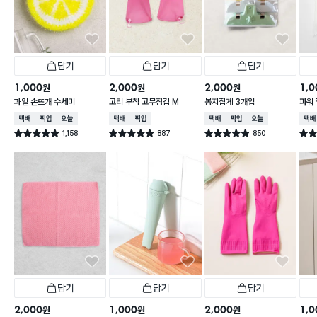
담기
담기
담기
1,000
2,000
2,000
1,0
원
원
원
과일 손뜨개 수세미
고리 부착 고무장갑 M
봉지집게 3개입
파워 
택배배송
매장픽업
오늘배송
택배배송
매장픽업
택배배송
매장픽업
오늘배송
택배
1,158
887
850
별점 4.9점
별점 4.9점
별점 4.9점
별점 
건 작성
건 작성
건 작성
담기
담기
담기
2,000
1,000
2,000
1,0
원
원
원