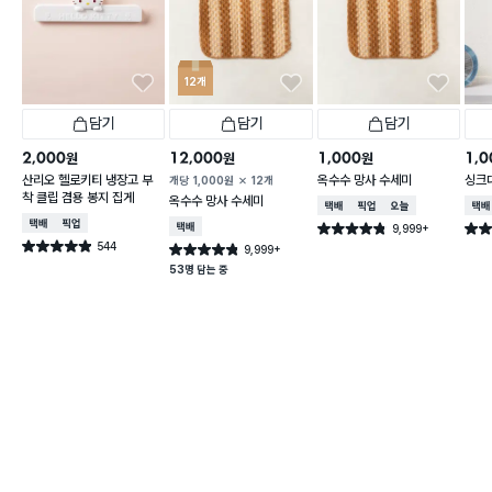
12개
담기
담기
담기
2,000
12,000
1,000
1,0
원
원
원
산리오 헬로키티 냉장고 부
옥수수 망사 수세미
싱크
개당
1,000
원
12개
착 클립 겸용 봉지 집게
옥수수 망사 수세미
택배배송
매장픽업
오늘배송
택배
택배배송
매장픽업
택배배송
9,999+
별점 4.8점
별점 
건 작성
544
별점 4.9점
9,999+
별점 4.8점
건 작성
건 작성
53명 담는 중