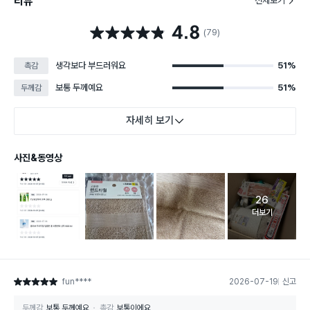
리뷰
전체보기
4.8
별점 4.8점
(79)
생각보다 부드러워요
51%
촉감
보통 두께예요
51%
두께감
자세히 보기
사진&동영상
26
고객 리뷰 
더보기
fun****
2026-07-19
신고
별점 5점
두께감
보통 두께예요
촉감
보통이에요