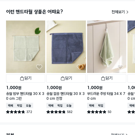
이런 핸드타월 상품은 어때요?
전체보기
담기
담기
담기
1,000
1,000
1,000
1,0
원
원
원
송월 밤부 핸드타월 30 X 3
송월 깔끔 핸드타월 30 X 3
부드러운 주방 타월 34 X 7
송월 
0 cm 그린
0 cm 진청
0 cm
0 c
택배배송
매장픽업
오늘배송
택배배송
매장픽업
오늘배송
택배배송
매장픽업
택배
372
562
50
별점 4.8점
별점 4.8점
별점 4.9점
별점 
건 작성
건 작성
건 작성