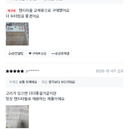
핸드타올 교체용으로 구매했어요
재구매
더 두터웠음 좋겠어요
👍완전꿀팁
💗구매욕상승
👀궁금증해결
jir******
2025-12-07
신고
별점 5점
두께감
보통 두께예요
촉감
생각보다 부드러워요
고리가 있으면 더더좋을거같지만
항상 핸드타월로 애용하는 제품이예요