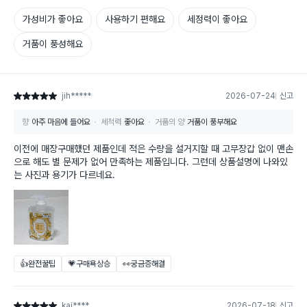
가성비가 좋아요
사용하기 편해요
세정력이 좋아요
거품이 풍성해요
jih*****
2026-07-24
신고
별점 5점
향
아주 마음에 들어요
세척력
좋아요
거품의 양
거품이 풍부해요
이전에 매장구매했던 제품인데 적은 수량을 설거지할 때 고무장갑 없이 맨손
으로 해도 별 문제가 없어 만족하는 제품입니다. 그런데 상품설명에 나와있
는 사진과 용기가 다르네요.
👍완전꿀팁
💗구매욕상승
👀궁금증해결
kai****
2026-07-18
신고
별점 5점