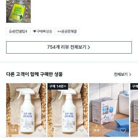
👍완전꿀팁
4
💗구매욕상승
👀궁금증해결
754개 리뷰 전체보기
다른 고객이 함께 구매한 상품
전체보기
구매 14만+
구매
12개
16개