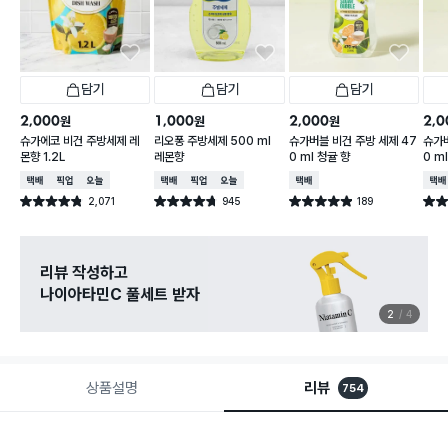
담기
담기
담기
2,000
1,000
2,000
2,0
원
원
원
슈가에코 비건 주방세제 레
리오퐁 주방세제 500 ml
슈가버블 비건 주방 세제 47
슈가버
몬향 1.2L
레몬향
0 ml 청귤 향
0 m
택배배송
매장픽업
오늘배송
택배배송
매장픽업
오늘배송
택배배송
택배
2,071
945
189
별점 4.8점
별점 4.7점
별점 4.9점
별점 
건 작성
건 작성
건 작성
리뷰 작성하고
나이아타민C 풀세트 받자
2
4
상품설명
리뷰
754