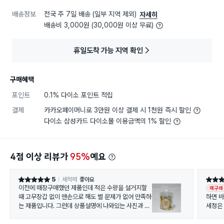
배송정보
전국 주 7일 배송 (일부 지역 제외)
자세히
배송비 3,000원 (30,000원 이상 무료)
휴일도착 가능 지역 확인
구매혜택
포인트
0.1% 다이소 포인트 적립
결제
카카오페이머니로 3만원 이상 결제 시 1천원 즉시 할인
다이소 삼성카드 다이소몰 이용금액의 1% 할인
4점 이상 리뷰가
95%
예요
5
세척력
좋아요
별점 5점
별점 5
이전에 매장구매했던 제품인데 적은 수량을 설거지할
재구매
때 고무장갑 없이 맨손으로 해도 별 문제가 없어 만족하
하면 
는 제품입니다. 그런데 상품설명에 나와있는 사진과 용
세정은
기가 다르네요.