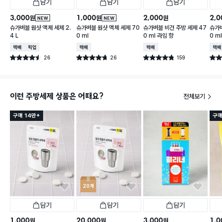
담기
담기
담기
3,000
1,000
2,000
2,0
원
원
원
NEW
NEW
슈가버블 원샷 액체 세제 2.
슈가버블 원샷 액체 세제 70
슈가버블 비건 주방 세제 47
슈가버
4 L
0 ml
0 ml 라임 향
0 m
택배배송
매장픽업
택배배송
택배배송
택배
26
26
159
별점 4.5점
별점 4.7점
별점 4.8점
별점 
건 작성
건 작성
건 작성
이런 주방세제 상품은 어때요?
전체보기
구매 14만+
구매
20개
담기
담기
담기
1,000
20,000
3,000
1,0
원
원
원