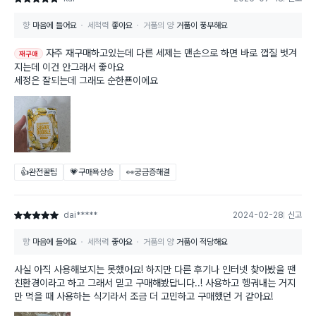
향
마음에 들어요
세척력
좋아요
거품의 양
거품이 풍부해요
자주 재구매하고있는데 다른 세제는 맨손으로 하면 바로 껍질 벗겨
재구매
지는데 이건 안그래서 좋아요
세정은 잘되는데 그래도 순한푠이에요
👍완전꿀팁
💗구매욕상승
👀궁금증해결
dai*****
2024-02-28
신고
별점 5점
향
마음에 들어요
세척력
좋아요
거품의 양
거품이 적당해요
사실 아직 사용해보지는 못했어요! 하지만 다른 후기나 인터넷 찾아봤을 땐
친환경이라고 하고 그래서 믿고 구매해봤답니다..! 사용하고 헹궈내는 거지
만 먹을 때 사용하는 식기라서 조금 더 고민하고 구매했던 거 같아요!