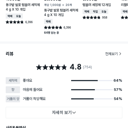
동구밭 발포 텀블러 세척제
텀블러 세정제 12개입
리필타
개당
1,000
원
20개
4 g X 10 개입
동구밭 발포 텀블러 세척제
택배배송
매장픽업
오늘배송
택배
4 g X 10 개입
택배배송
오늘배송
958
별점 4.8점
별점 
건 작성
6,396
택배배송
별점 4.8점
건 작성
6,396
별점 4.8점
건 작성
64명 담는 중
리뷰
전체보기
4.8
별점 4.8점
(754)
좋아요
64%
세척력
마음에 들어요
57%
향
거품이 적당해요
54%
거품의 양
자세히 보기
사진&동영상