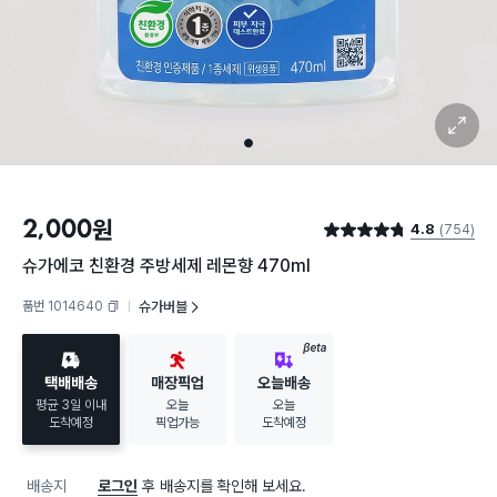
확대 보기
1
2,000
원
4.8
(754)
별점 4.8점
슈가에코 친환경 주방세제 레몬향 470ml
품번 1014640
슈가버블
복사하기
BETA
택배배송
매장픽업
오늘배송
평균 3일 이내
오늘
오늘
도착예정
픽업가능
도착예정
배송지
로그인
후 배송지를 확인해 보세요.