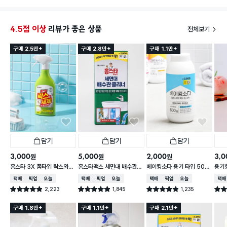
4.5점 이상
리뷰가 좋은 상품
전체보기
구매 2.5만+
구매 2.8만+
구매 1.1만+
담기
담기
담기
3,000
5,000
2,000
3,0
원
원
원
홈스타 3X 폼타입 락스와세
홈스타맥스 세면대 배수관
베이킹소다 용기 타입 500
용기형
제 (후레쉬향)
클리너
g
택배배송
매장픽업
오늘배송
택배배송
매장픽업
오늘배송
택배배송
매장픽업
오늘배송
택배
2,223
1,845
1,235
별점 4.9점
별점 4.9점
별점 4.9점
별점 
건 작성
건 작성
건 작성
구매 1.8만+
구매 1.1만+
구매 2.1만+