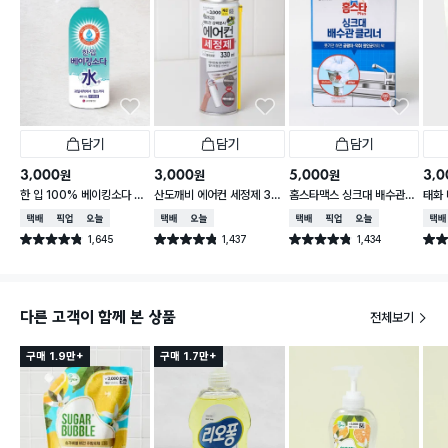
담기
담기
담기
3,000
3,000
5,000
3,0
원
원
원
한 입 100% 베이킹소다 수
산도깨비 에어컨 세정제 33
홈스타맥스 싱크대 배수관
태화 
400ml
0 ml
클리너
택배배송
매장픽업
오늘배송
택배배송
오늘배송
택배배송
매장픽업
오늘배송
택배
1,645
1,437
1,434
별점 4.8점
별점 4.8점
별점 4.8점
별점 
건 작성
건 작성
건 작성
다른 고객이 함께 본 상품
전체보기
구매 1.9만+
구매 1.7만+