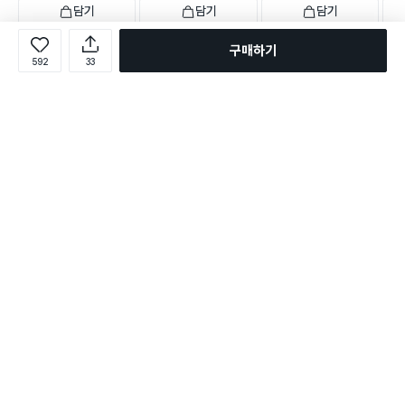
담기
담기
담기
3,000
5,000
1,000
3,0
원
원
원
구매하기
네오플램 내열유리 물병 1.1
스텐 대용량 텀블러 800ml
실리콘 신축 뚜껑 3개입
[내부
592
33
L
퍼플
머링
택배배송
매장픽업
오늘배송
컵 3
택배배송
택배배송
매장픽업
오늘배송
택배
1,307
별점 4.5점
건 작성
109
631
별점 4.8점
별점 4.7점
별점 
건 작성
건 작성
로그인
온라인 다이소몰 1599-2211
온라인 다이소몰
다이소 매장 1522-4400
다이소 매장
평일 09:00 ~ 18:00
평일 09:00 ~ 18:00
주문조회
매장 상품 찾기
취소/교환/반품 신청
매장 위치 찾기
공지사항
1:1 문의
FAQ
고객센터