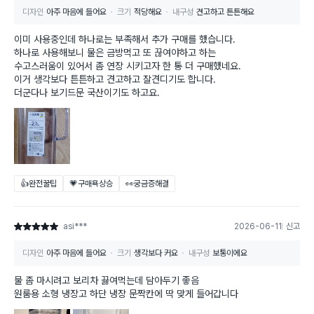
디자인
아주 마음에 들어요
크기
적당해요
내구성
견고하고 튼튼해요
이미 사용중인데 하나로는 부족해서 추가 구매를 했습니다.
하나로 사용해보니 물은 금방먹고 또 끊여야하고 하는
수고스러움이 있어서 좀 연장 시키고자 한 통 더 구매했네요.
이거 생각보다 튼튼하고 견고하고 잘견디기도 합니다.
더군다나 보기드문 국산이기도 하고요.
👍완전꿀팁
💗구매욕상승
👀궁금증해결
asi***
2026-06-11
신고
별점 5점
디자인
아주 마음에 들어요
크기
생각보다 커요
내구성
보통이에요
물 좀 마시려고 보리차 끓여먹는데 담아두기 좋음
원룸용 소형 냉장고 하단 냉장 문짝칸에 딱 맞게 들어갑니다