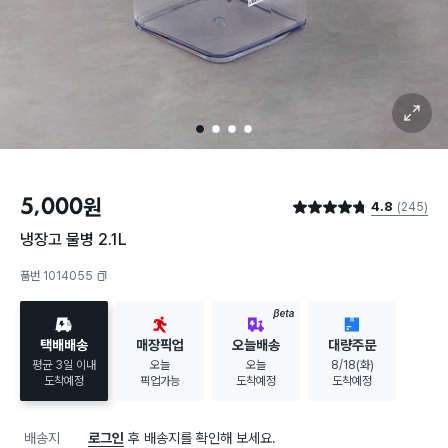
확대 보기
1
2
3
4
5,000
원
4.8
(245)
별점 4.8점
냉장고 물병 2.1L
품번 1014055
복사하기
BETA
택배배송
매장픽업
오늘배송
대량주문
평균 3일 이내
오늘
오늘
8/18(화)
도착예정
픽업가능
도착예정
도착예정
배송지
로그인
후 배송지를 확인해 보세요.