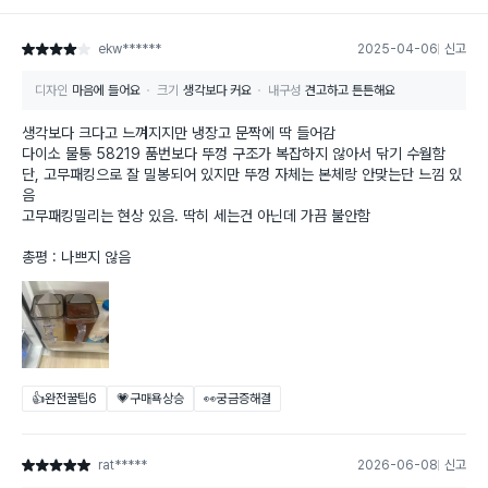
ekw******
2025-04-06
신고
별점 4점
디자인
마음에 들어요
크기
생각보다 커요
내구성
견고하고 튼튼해요
생각보다 크다고 느껴지지만 냉장고 문짝에 딱 들어감
다이소 물통 58219 품번보다 뚜껑 구조가 복잡하지 않아서 닦기 수월함
단, 고무패킹으로 잘 밀봉되어 있지만 뚜껑 자체는 본체랑 안맞는단 느낌 있
음
고무패킹밀리는 현상 있음. 딱히 세는건 아닌데 가끔 불안함
총평 : 나쁘지 않음
👍완전꿀팁
6
💗구매욕상승
👀궁금증해결
rat*****
2026-06-08
신고
별점 5점