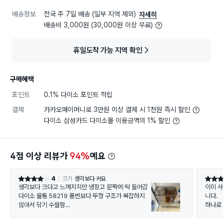
배송정보
전국 주 7일 배송 (일부 지역 제외)
자세히
배송비 3,000원 (30,000원 이상 무료)
휴일도착 가능 지역 확인
구매혜택
포인트
0.1% 다이소 포인트 적립
결제
카카오페이머니로 3만원 이상 결제 시 1천원 즉시 할인
다이소 삼성카드 다이소몰 이용금액의 1% 할인
4점 이상 리뷰가
94%
예요
4
크기
생각보다 커요
별점 4점
별점 5
생각보다 크다고 느껴지지만 냉장고 문짝에 딱 들어감
이미 
다이소 물통 58219 품번보다 뚜껑 구조가 복잡하지
니다.
않아서 닦기 수월함
하나로
단, 고무패킹으로 잘 밀봉되어 있지만 뚜껑 자체는 본체
수고스러
랑 안맞는단 느낌 있음
네요.