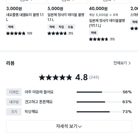
3,000
5,000
40,000
2,0
원
원
원
네오플램 내열유리 물병 1.1
일본제 정사각 테이블 물병
스마트
개당
5,000
원
8개
L
1.1 L
일본제 정사각 테이블물병
택배
(약1.1 L)
택배배송
택배배송
매장픽업
오늘배송
별점 
109
315
택배배송
별점 4.8점
별점 4.7점
건 작성
건 작성
315
별점 4.7점
건 작성
리뷰
전체보기
4.8
별점 4.8점
(245)
아주 마음에 들어요
56%
디자인
견고하고 튼튼해요
63%
내구성
적당해요
73%
크기
자세히 보기