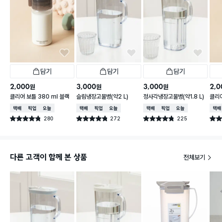
담기
담기
담기
2,000
3,000
3,000
2,0
원
원
원
클리어 보틀 380 ml 블랙
슬림냉장고물병(약2 L)
정사각냉장고물병(약1.8 L)
클리어
택배배송
매장픽업
오늘배송
택배배송
매장픽업
오늘배송
택배배송
매장픽업
오늘배송
택배
280
272
225
별점 4.8점
별점 4.8점
별점 4.8점
별점 
건 작성
건 작성
건 작성
다른 고객이 함께 본 상품
전체보기