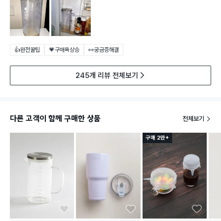
👍완전꿀팁
💗구매욕상승
👀궁금증해결
245개 리뷰 전체보기
다른 고객이 함께 구매한 상품
전체보기
구매 2만+