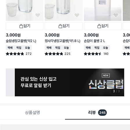
담기
담기
담기
3,000
3,000
3,000
3,0
원
원
원
슬림냉장고물병(약2 L)
정사각냉장고물병(약1.8 L)
손잡이 물병 2 L
손잡이
택배배송
매장픽업
오늘배송
택배배송
매장픽업
오늘배송
택배배송
매장픽업
오늘배송
택배
272
225
140
별점 4.8점
별점 4.8점
별점 4.5점
별점 
건 작성
건 작성
건 작성
관심 있는 신상 입고
무료로 알림 받기
3
3
상품설명
리뷰
245