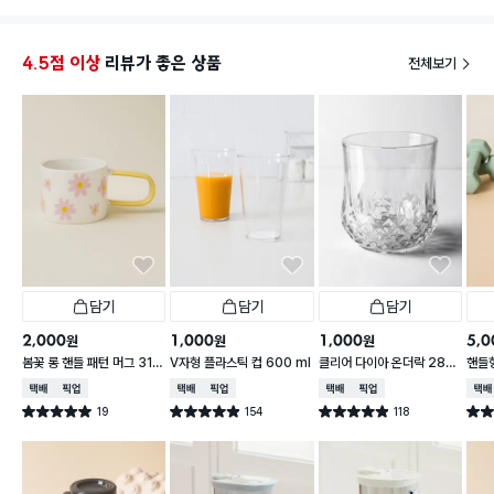
고무패킹밀리는 현상 있음. 딱히 세는건 아닌데 가끔 불
이거 
안함
더군다
4.5점 이상
리뷰가 좋은 상품
전체보기
총평 : 나쁘지 않음
담기
담기
담기
2,000
1,000
1,000
5,0
원
원
원
봄꽃 롱 핸들 패턴 머그 310
V자형 플라스틱 컵 600 ml
클리어 다이아 온더락 280
핸들
ml
ml
0 m
택배배송
매장픽업
택배배송
매장픽업
택배배송
매장픽업
택배
19
154
118
별점 5.0점
별점 4.9점
별점 4.9점
별점 
건 작성
건 작성
건 작성