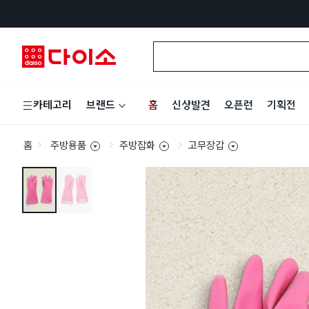
홈
신상발견
오픈런
기획전
카테고리
브랜드
홈
주방용품
주방잡화
고무장갑