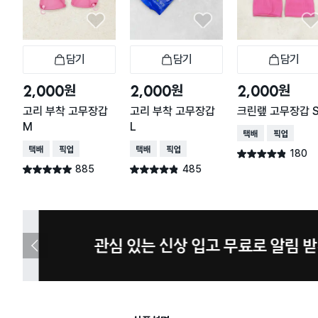
담기
담기
담기
장바구니
장바구니
장
원
원
원
2,000
2,000
2,000
고리 부착 고무장갑
고리 부착 고무장갑
크린랲 고무장갑 
M
L
택배배송
매장픽업
택배배송
매장픽업
택배배송
매장픽업
180
별점 4.8점
건 작성
885
485
별점 4.9점
별점 4.8점
건 작성
건 작성
관심 있는 신상 입고 무료로 알림 받기
이
전
슬
라
이
드