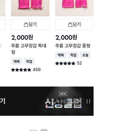
담기
담기
담기
바구니
장바구니
장바구니
장
원
원
원
2,000
2,000
1,000
S
주름 고무장갑 특대
주름 고무장갑 중형
한손 고무장갑 오
형
쪽 중형
택배배송
매장픽업
오늘배송
택배배송
매장픽업
택배배송
매장픽업
오
52
별점 4.9점
건 작성
459
731
별점 4.8점
별점 4.8점
건 작성
건 작
늦으면
3
/
3
다
정
음
지
슬
라
이
드