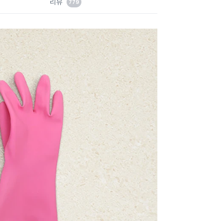
리뷰
779