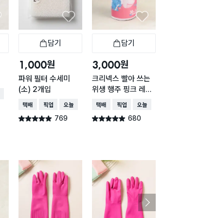
담기
담기
담기
바구니
장바구니
장바구니
장
원
원
원
1,000
3,000
5,000
파워 필터 수세미
크리넥스 빨아 쓰는
일회용 부직포 행
(소) 2개입
위생 행주 핑크 레벨
24X30cm 10
배송
5 36매
입
택배배송
매장픽업
오늘배송
택배배송
매장픽업
오늘배송
택배배송
769
680
660
별점 4.9점
별점 4.9점
별점 4.9점
건 작성
건 작성
건 작