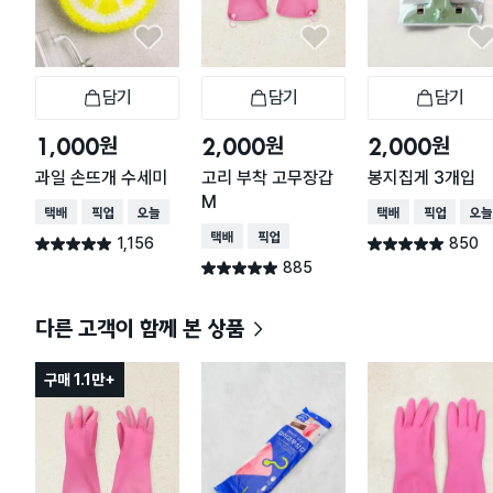
담기
담기
담기
장바구니
장바구니
장
원
원
원
1,000
2,000
2,000
과일 손뜨개 수세미
고리 부착 고무장갑
봉지집게 3개입
M
택배배송
매장픽업
오늘배송
택배배송
매장픽업
오늘
택배배송
매장픽업
1,156
850
별점 4.9점
별점 4.9점
건 작성
건 작성
885
별점 4.9점
건 작성
다른 고객이 함께 본 상품
구매 1.1만+