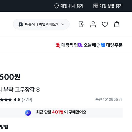
매장 위치 찾기
매장 상품 찾기
배송
이나
픽업
어때요?
로그인
마이페이지
찜 한 상품
장바구니
매장픽업
오늘배송
대량주문
,500
원
 부착 고무장갑 S
4.8
(779)
품번 1013955
4.8점
복사하기
최근 한달
401명
이
구매했어요
20대 여성
이 가장 많이
구매했어요
최근 한달
401명
이
구매했어요
20대 여성
이 가장 많이
구매했어요
방법