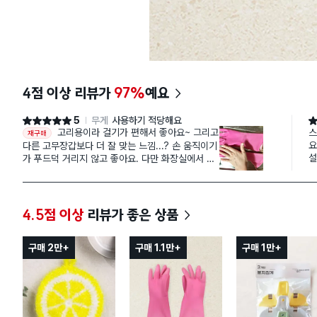
4점 이상 리뷰가
97%
예요
5
무게
사용하기 적당해요
별점 5점
별
고리용이라 걸기가 편해서 좋아요~ 그리고
스
재구매
요
다른 고무장갑보다 더 잘 맞는 느낌...? 손 움직이기
설
가 푸드덕 거리지 않고 좋아요. 다만 화장실에서 사
필
용할 땐, 팔이 더 길었으면 좋겠다는 생각이 들어요
강
~ 물청소용으로는 살짝 짧게 느껴져요~ (평소에 무
모
조건 작은 손 장갑을 사용합니다.)
4.5점 이상
리뷰가 좋은 상품
있
구매 2만+
구매 1.1만+
구매 1만+