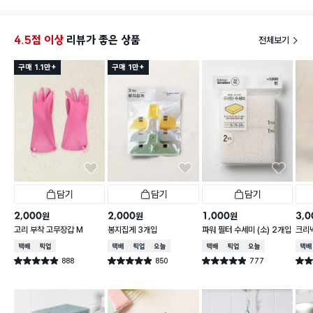
4.5점 이상
리뷰가 좋은 상품
전체보기
구매 1.1만+
구매 1만+
담기
담기
담기
2,000
2,000
1,000
3,0
원
원
원
고리 부착 고무장갑 M
봉지집게 3개입
파워 필터 수세미 (소) 2개입
크리넥
주 핑
택배배송
매장픽업
택배배송
매장픽업
오늘배송
택배배송
매장픽업
오늘배송
택배
888
850
777
별점 4.9점
별점 4.9점
별점 4.9점
별점 
건 작성
건 작성
건 작성