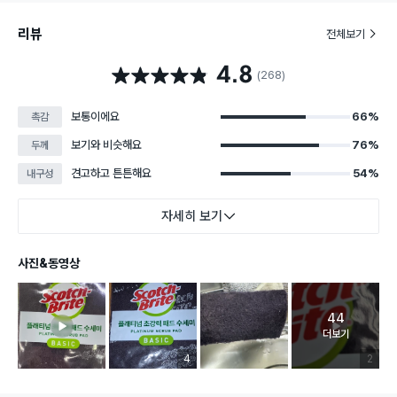
리뷰
전체보기
4.8
별점 4.8점
(268)
보통이에요
66%
촉감
보기와 비슷해요
76%
두께
견고하고 튼튼해요
54%
내구성
자세히 보기
사진&동영상
44
고객 리뷰 
더보기
리뷰 이미지 등록 개수
4
리뷰 이미
2