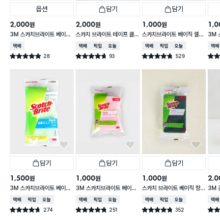
옵션
담기
담기
2,000
2,000
1,000
1,0
원
원
원
3M 스카치브라이트 베이직
스카치 브라이트 테이프 클
스카치브라이트 베이직 셀룰
3M
플라워 순면 행주
리너 T형
로오스 수세미 2개입
아크릴
택배배송
택배배송
매장픽업
오늘배송
택배배송
매장픽업
오늘배송
택배
28
93
529
별점 4.9점
별점 4.7점
별점 4.8점
별점 
건 작성
건 작성
건 작성
담기
담기
담기
1,500
1,000
1,000
2,0
원
원
원
3M 스카치브라이트 베이직
3M 스카치브라이트 베이직
스카치 브라이트 베이직 항
3M 
셀룰로오스 망사 수세미
3중 양면 고운 수세미 1개입
균스펀지 다목적 수세미 1P
택배배송
매장픽업
오늘배송
택배배송
매장픽업
오늘배송
택배배송
매장픽업
오늘배송
택배
274
251
352
별점 4.7점
별점 4.8점
별점 4.8점
별점 
건 작성
건 작성
건 작성