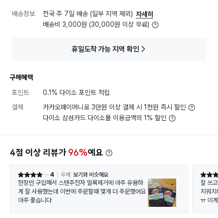
배송정보
전국 주 7일 배송 (일부 지역 제외)
자세히
배송비 3,000원 (30,000원 이상 무료)
휴일도착 가능 지역 확인
구매혜택
포인트
0.1% 다이소 포인트 적립
결제
카카오페이머니로 3만원 이상 결제 시 1천원 즉시 할인
다이소 삼성카드 다이소몰 이용금액의 1% 할인
4점 이상 리뷰가
96%
예요
4
두께
보기와 비슷해요
별점 4점
별점 5
한장만 구입해서 스텐주전자 얼룩제거에 아주 유용하
잘 쓰고
게 잘 사용했는데 이번에 주문할때 몇개 더 주문했어요
지워지
아주 좋습니다
ㅠ 이게