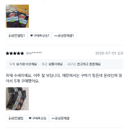
👍완전꿀팁
1
💗구매욕상승
1
👀궁금증해결
1
dre******
2026-07-01
신고
별점 5점
두께
보기와 비슷해요
촉감
보통이에요
내구성
견고하고 튼튼해요
최애 수세미예요. 아주 잘 닦입니다. 매장에서는 구하기 힘든데 온라인에 많
아서 5개 구매했어요.
👍완전꿀팁
💗구매욕상승
👀궁금증해결