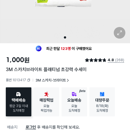
확대 보기
1
최근 한달
123명
이
구매했어요
30대 여성
이 가장 많이
구매했어요
1,000
원
4.8
(268)
최근 한달
123명
이
구매했어요
별점 4.8점
30대 여성
이 가장 많이
구매했어요
3M 스카치브라이트 플래티넘 초강력 수세미
품번 1013417
3M 스카치-브라이트
복사하기
BETA
택배배송
매장픽업
오늘배송
대량주문
평균 3일 이내
오늘
오늘
8/18(화)
도착예정
픽업가능
도착예정
도착예정
배송지
로그인
후 배송지를 확인해 보세요.