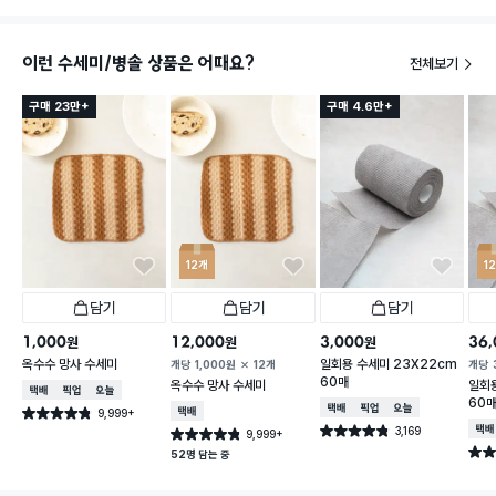
이런 수세미/병솔 상품은 어때요?
전체보기
구매 23만+
구매 4.6만+
12개
1
담기
담기
담기
1,000
12,000
3,000
36,
원
원
원
옥수수 망사 수세미
일회용 수세미 23X22cm
개당
1,000
원
12개
개당
60매
옥수수 망사 수세미
일회용
택배배송
매장픽업
오늘배송
60
택배배송
매장픽업
오늘배송
9,999+
택배배송
별점 4.8점
건 작성
3,169
택배
별점 4.8점
9,999+
별점 4.8점
건 작성
건 작성
별점 
52명 담는 중