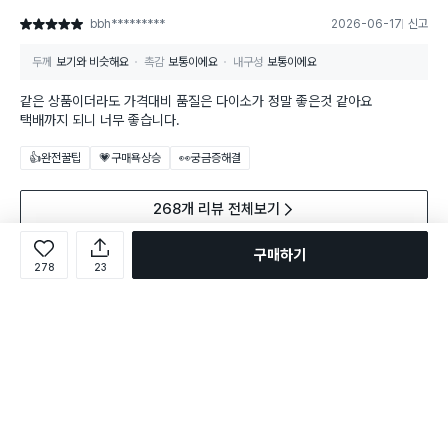
bbh*********
2026-06-17
신고
별점 5점
두께
보기와 비슷해요
촉감
보통이에요
내구성
보통이에요
같은 상품이더라도 가격대비 품질은 다이소가 정말 좋은것 같아요
택배까지 되니 너무 좋습니다.
👍완전꿀팁
💗구매욕상승
👀궁금증해결
268개 리뷰 전체보기
구매하기
278
23
다른 고객이 함께 구매한 상품
전체보기
구매 23만+
구매