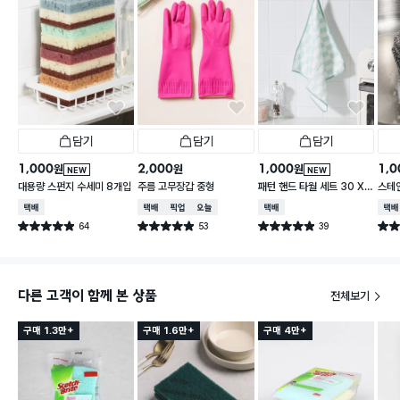
담기
담기
담기
1,000
2,000
1,000
1,0
원
원
원
NEW
NEW
대용량 스펀지 수세미 8개입
주름 고무장갑 중형
패턴 핸드 타월 세트 30 X
스테
30 cm 3개입
택배배송
택배배송
매장픽업
오늘배송
택배배송
택배
64
53
39
별점 4.9점
별점 4.9점
별점 4.9점
별점 
건 작성
건 작성
건 작성
다른 고객이 함께 본 상품
전체보기
구매 1.3만+
구매 1.6만+
구매 4만+