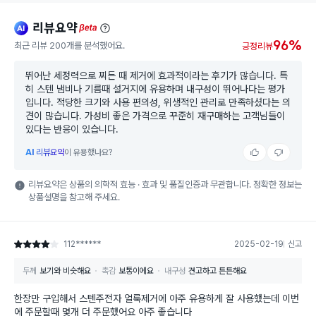
리뷰요약
ai
beta
96%
최근 리뷰 200개를 분석했어요.
긍정리뷰
뛰어난 세정력으로 찌든 때 제거에 효과적이라는 후기가 많습니다. 특
히 스텐 냄비나 기름때 설거지에 유용하며 내구성이 뛰어나다는 평가
입니다. 적당한 크기와 사용 편의성, 위생적인 관리로 만족하셨다는 의
견이 많습니다. 가성비 좋은 가격으로 꾸준히 재구매하는 고객님들이
있다는 반응이 있습니다.
AI
리뷰요약
이 유용했나요?
리뷰요약은 상품의 의학적 효능 · 효과 및 품질인증과 무관합니다. 정확한 정보는
상품설명을 참고해 주세요.
112******
2025-02-19
신고
별점 4점
두께
보기와 비슷해요
촉감
보통이에요
내구성
견고하고 튼튼해요
한장만 구입해서 스텐주전자 얼룩제거에 아주 유용하게 잘 사용했는데 이번
에 주문할때 몇개 더 주문했어요 아주 좋습니다