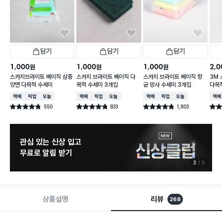
담기
담기
담기
1,000
1,000
1,000
2,0
원
원
원
스카치브라이트 베이직 삼중
스카치 브라이트 베이직 다
스카치 브라이트 베이직 항
3M
양면 다목적 수세미
목적 수세미 3개입
균 망사 수세미 3개입
다목
택배배송
매장픽업
오늘배송
택배배송
매장픽업
오늘배송
택배배송
매장픽업
오늘배송
택배
550
833
1,803
별점 4.8점
별점 4.8점
별점 4.8점
별점 
건 작성
건 작성
건 작성
관심 있는 신상 입고
무료로 알림 받기
3
3
상품설명
리뷰
268