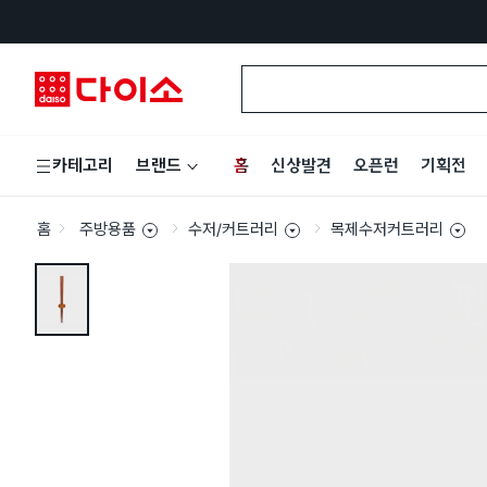
홈
신상발견
오픈런
기획전
카테고리
브랜드
홈
주방용품
수저/커트러리
목제수저커트러리