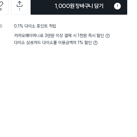
1,000원 장바구니 담기
1
31
1
트
0.1% 다이소 포인트 적립
카카오페이머니로 3만원 이상 결제 시 1천원 즉시 할인
다이소 삼성카드 다이소몰 이용금액의 1% 할인
담기
담기
담기
바구니
장바구니
장바구니
장
원
원
원
3,000
1,500
1,000
락
써클 수저 2벌 세트
일본제 퓨어 아이스
리벳 핸들 디저트