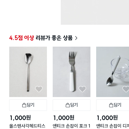
4.5점 이상
리뷰가 좋은 상품
담기
담기
담기
장바구니
장바구니
장
원
원
원
1,000
1,000
1,000
올스텐사각헤드티스
앤티크 손잡이 포크 1
앤티크 손잡이 디