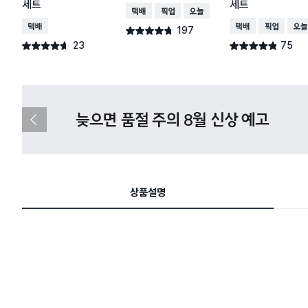
세트
세트
택배배송
매장픽업
오늘배송
택배배송
택배배송
매장픽업
오늘
197
별점 4.7점
건 작성
23
75
별점 4.6점
별점 4.8점
건 작성
건 작성
다이소X카카오페이 8월 결제 혜택 
이
전
슬
라
이
드
상품설명