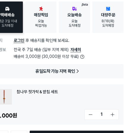
BETA
택배배송
매장픽업
오늘배송
대량주문
평균 3일 이내
오늘
오늘
8/18(화)
도착예정
픽업가능
도착예정
도착예정
지
로그인
후 배송지를 확인해 보세요.
정보
전국 주 7일 배송 (일부 지역 제외)
자세히
배송비 3,000원 (30,000원 이상 무료)
휴일도착 가능 지역 확인
참나무 젓가락＆받침 세트
,000
원
개수 감소
개수 증가