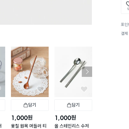
1
포인
결제
담기
담기
담기
바구니
장바구니
장바구니
장
원
원
원
1,000
1,000
3,000
저
옻칠 원목 머들러 티
올 스테인리스 수저
심플 프린트 숟가