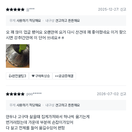
jjj***
2025-12-27
신고
별점 5점
무게
사용하기 적당해요
내구성
견고하고 튼튼해요
오 꽤 많이 업글 됐어요 오랜만에 요거 다시 산건데 꽤 좋아졌네요 이거 찾으
시면 강추!간만에 이 단어 쓰네요ㅎㅎ
👍완전꿀팁
3
💗구매욕상승
👀궁금증해결
poo*****
2026-07-02
신고
별점 5점
무게
사용하기 적당해요
내구성
견고하고 튼튼해요
만두나 고구마 삶을때 집게가져와서 하나씩 옮기는게
번거러웠는데 가운데 부분에 손잡이가있어
다 삶고 전체를 들어 옮길수있어 편함