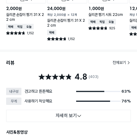
2,000
24,000
1,000
12,
원
원
원
실리콘 손잡이 찜기 31 X 2
실리콘 찜기 시트 22cm
개당
2,000
원
12개
개당
2 cm
실리콘 손잡이 찜기 31 X 2
실리콘
택배배송
매장픽업
오늘배송
2 cm
택배배송
매장픽업
오늘배송
925
택배
별점 4.7점
건 작성
1,152
택배배송
별점 4.7점
별점 
건 작성
1,152
별점 4.7점
건 작성
리뷰
전체보기
4.8
별점 4.8점
(403)
견고하고 튼튼해요
63%
내구성
사용하기 적당해요
76%
무게
자세히 보기
사진&동영상