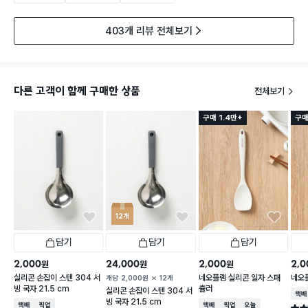
403개 리뷰 전체보기
다른 고객이 함께 구매한 상품
전체보기
구매 1.4만+
구매
12개
담기
담기
담기
2,000
24,000
2,000
2,0
원
원
원
실리콘 손잡이 스텐 304 서
네오플램 실리콘 일자 스패
네오
개당
2,000
원
12개
빙 국자 21.5 cm
츌러
실리콘 손잡이 스텐 304 서
택배
빙 국자 21.5 cm
택배배송
매장픽업
택배배송
매장픽업
오늘배송