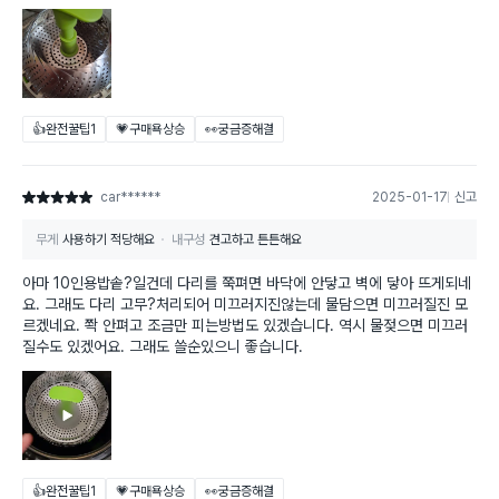
👍완전꿀팁
1
💗구매욕상승
👀궁금증해결
car******
2025-01-17
신고
별점 5점
무게
사용하기 적당해요
내구성
견고하고 튼튼해요
아마 10인용밥솥?일건데 다리를 쭉펴면 바닥에 안닿고 벽에 닿아 뜨게되네
요. 그래도 다리 고무?처리되어 미끄러지진않는데 물담으면 미끄러질진 모
르겠네요. 쫙 안펴고 조금만 피는방법도 있겠습니다. 역시 물젖으면 미끄러
질수도 있겠어요. 그래도 쓸순있으니 좋습니다.
👍완전꿀팁
1
💗구매욕상승
👀궁금증해결