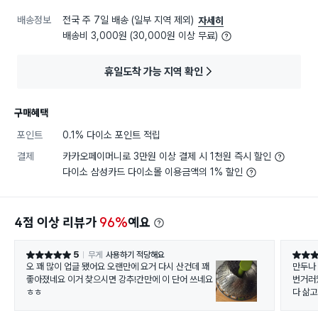
배송정보
전국 주 7일 배송 (일부 지역 제외)
자세히
배송비 3,000원 (30,000원 이상 무료)
휴일도착 가능 지역 확인
구매혜택
포인트
0.1% 다이소 포인트 적립
결제
카카오페이머니로 3만원 이상 결제 시 1천원 즉시 할인
다이소 삼성카드 다이소몰 이용금액의 1% 할인
4점 이상 리뷰가
96%
예요
5
무게
사용하기 적당해요
별점 5점
별점 5
오 꽤 많이 업글 됐어요 오랜만에 요거 다시 산건데 꽤
만두나
좋아졌네요 이거 찾으시면 강추!간만에 이 단어 쓰네요
ㅎㅎ
다 삶