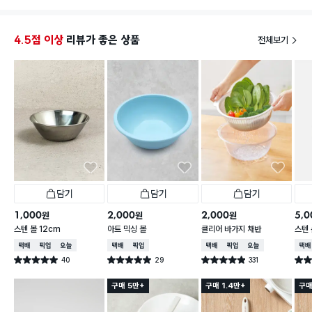
4.5점 이상
리뷰가 좋은 상품
전체보기
담기
담기
담기
1,000
2,000
2,000
5,0
원
원
원
스텐 볼 12cm
아트 믹싱 볼
클리어 바가지 채반
스텐 
택배배송
매장픽업
오늘배송
택배배송
매장픽업
택배배송
매장픽업
오늘배송
택배
40
29
331
별점 5.0점
별점 5.0점
별점 4.9점
별점 
건 작성
건 작성
건 작성
구매 5만+
구매 1.4만+
구매