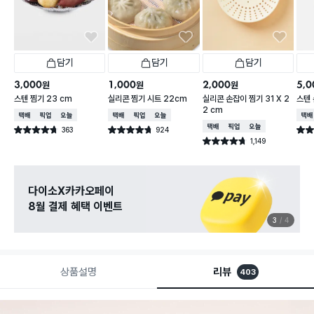
담기
담기
담기
3,000
1,000
2,000
5,0
원
원
원
스텐 찜기 23 cm
실리콘 찜기 시트 22cm
실리콘 손잡이 찜기 31 X 2
스텐 
2 cm
택배배송
매장픽업
오늘배송
택배배송
매장픽업
오늘배송
택배
택배배송
매장픽업
오늘배송
363
924
별점 4.7점
별점 4.7점
별점 
건 작성
건 작성
1,149
별점 4.7점
건 작성
다이소X카카오페이
8월 결제 혜택 이벤트
3
4
상품설명
리뷰
403