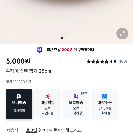
확대 보기
1
2
3
최근 한달
200명
이
구매했어요
30대 여성
이 가장 많이
구매했어요
5,000
원
4.8
(403)
최근 한달
200명
이
구매했어요
별점 4.8점
30대 여성
이 가장 많이
구매했어요
손잡이 스텐 찜기 28cm
품번 1013233
복사하기
BETA
택배배송
매장픽업
오늘배송
대량주문
오늘
오늘
8/18(화)
일시품절
픽업가능
도착예정
도착예정
배송지
로그인
후 배송지를 확인해 보세요.