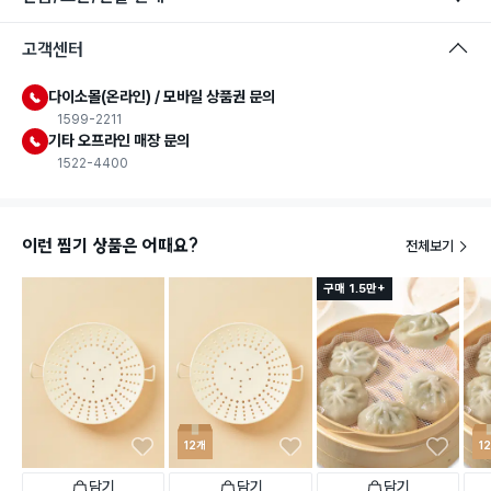
고객센터
다이소몰(온라인) / 모바일 상품권 문의
1599-2211
기타 오프라인 매장 문의
1522-4400
이런 찜기 상품은 어때요?
전체보기
구매 1.5만+
12개
1
담기
담기
담기