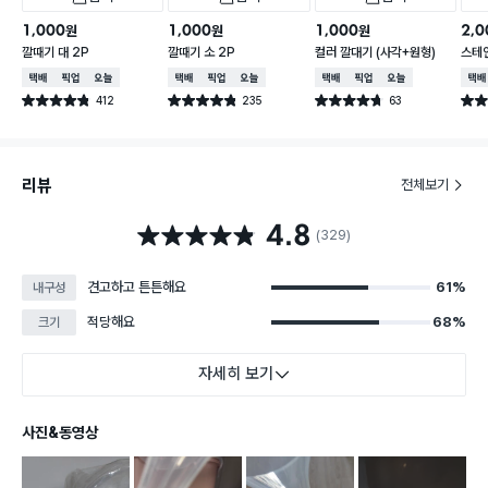
1,000
1,000
1,000
2,0
원
원
원
깔때기 대 2P
깔때기 소 2P
컬러 깔대기 (사각+원형)
스테
택배배송
매장픽업
오늘배송
택배배송
매장픽업
오늘배송
택배배송
매장픽업
오늘배송
택배
412
235
63
별점 4.8점
별점 4.8점
별점 4.7점
별점 
건 작성
건 작성
건 작성
리뷰
전체보기
4.8
별점 4.8점
(329)
견고하고 튼튼해요
61%
내구성
적당해요
68%
크기
자세히 보기
사진&동영상