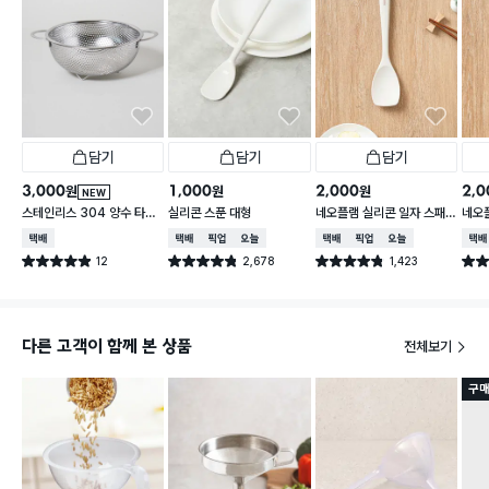
담기
담기
담기
3,000
1,000
2,000
2,0
원
원
원
NEW
스테인리스 304 양수 타공
실리콘 스푼 대형
네오플램 실리콘 일자 스패
네오
채반 19 cm
츌러
택배배송
택배배송
매장픽업
오늘배송
택배배송
매장픽업
오늘배송
택배
12
2,678
1,423
별점 4.9점
별점 4.8점
별점 4.8점
별점 
건 작성
건 작성
건 작성
다른 고객이 함께 본 상품
전체보기
구매