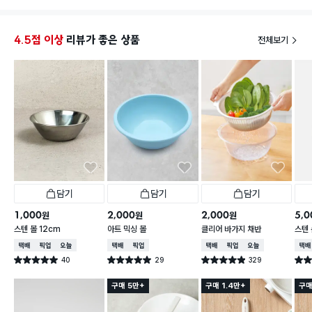
빠서 별 하나 뺐어요.
4.5점 이상
리뷰가 좋은 상품
전체보기
담기
담기
담기
1,000
2,000
2,000
5,0
원
원
원
스텐 볼 12cm
아트 믹싱 볼
클리어 바가지 채반
스텐 
택배배송
매장픽업
오늘배송
택배배송
매장픽업
택배배송
매장픽업
오늘배송
택배
40
29
329
별점 5.0점
별점 5.0점
별점 4.9점
별점 
건 작성
건 작성
건 작성
구매 5만+
구매 1.4만+
구매