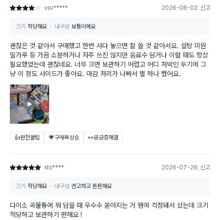
vsv*****
2026-08-02
신고
별점 4점
크기
적당해요
내구성
보통이에요
괜찮은 것 같아서 구매했고 한번 사다 놓으면 잘 쓸 것 같아서요. 설탕 미원
밀가루 등 가끔 소분하거나 자주 쓰진 않지만 음료수 담거나 이럴 때도 항상
필요했었는데 괜찮네요. 너무 크면 보관하기 어렵고 어디 처박인 두기에 그
냥 이 정도 사이드가 좋아요. 마감 처리가 나빠서 별 하나 뺐어요.
👍완전꿀팁
💗구매욕상승
👀궁금증해결
sts****
2026-07-26
신고
별점 5점
크기
적당해요
내구성
견고하고 튼튼해요
다이소 곡물통에 뭐 담을 때 우수수 쏟아지는 거 땜에 걱정돼서 샀는데 크기
적당하고 보관하기 편해요 !