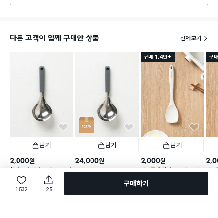
다른 고객이 함께 구매한 상품
전체보기
구매 1.4만+
구매
12개
담기
담기
담기
2,000
24,000
2,000
2,0
원
원
원
실리콘 손잡이 스텐 304 서
네오플램 실리콘 일자 스패
네오
개당
2,000
원
12개
빙 국자 21.5 cm
츌러
실리콘 손잡이 스텐 304 서
구매하기
택배
빙 국자 21.5 cm
1,532
25
택배배송
매장픽업
택배배송
매장픽업
오늘배송
별점 
542
택배배송
1,426
별점 4.8점
별점 4.8점
건 작성
건 작성
542
별점 4.8점
건 작성