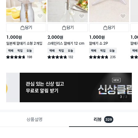
담기
담기
담기
1,000
2,000
1,000
1,0
원
원
원
일본제 깔대기 소형 2개입
스테인리스 깔때기 12 cm
깔때기 소 2P
깔때기
택배배송
매장픽업
오늘배송
택배배송
매장픽업
오늘배송
택배배송
매장픽업
오늘배송
택배
198
132
235
별점 4.7점
별점 4.8점
별점 4.8점
별점 
건 작성
건 작성
건 작성
관심 있는 신상 입고
무료로 알림 받기
3
3
상품설명
리뷰
329