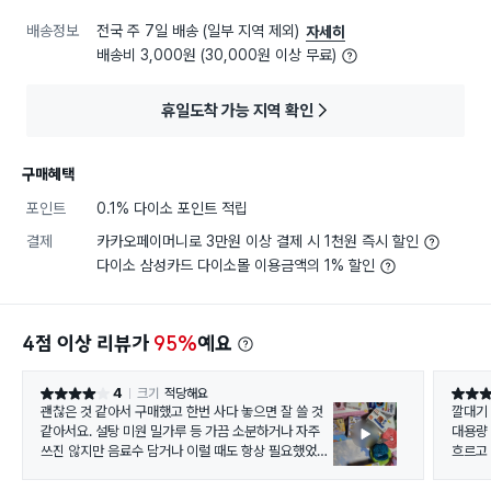
배송정보
전국 주 7일 배송 (일부 지역 제외)
자세히
배송비 3,000원 (30,000원 이상 무료)
휴일도착 가능 지역 확인
구매혜택
포인트
0.1% 다이소 포인트 적립
결제
카카오페이머니로 3만원 이상 결제 시 1천원 즉시 할인
다이소 삼성카드 다이소몰 이용금액의 1% 할인
4점 이상 리뷰가
95%
예요
4
크기
적당해요
별점 4점
별점 4
괜찮은 것 같아서 구매했고 한번 사다 놓으면 잘 쓸 것
깔대기
같아서요. 설탕 미원 밀가루 등 가끔 소분하거나 자주
대용량
쓰진 않지만 음료수 담거나 이럴 때도 항상 필요했었는
흐르고
데 괜찮네요. 너무 크면 보관하기 어렵고 어디 처박인
진즉 
두기에 그냥 이 정도 사이드가 좋아요. 마감 처리가 나