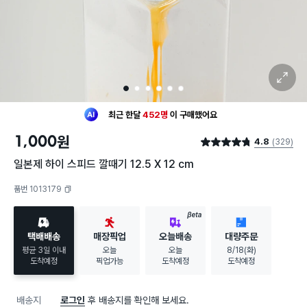
확대 보기
1
2
3
4
5
6
최근 한달
452명
이
구매했어요
30대 여성
이 가장 많이
구매했어요
1,000
원
4.8
(329)
최근 한달
452명
이
구매했어요
별점 4.8점
30대 여성
이 가장 많이
구매했어요
일본제 하이 스피드 깔때기 12.5 X 12 cm
품번 1013179
복사하기
BETA
택배배송
매장픽업
오늘배송
대량주문
평균 3일 이내
오늘
오늘
8/18(화)
도착예정
픽업가능
도착예정
도착예정
배송지
로그인
후 배송지를 확인해 보세요.