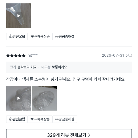
👍완전꿀팁
💗구매욕상승
👀궁금증해결
hit***
2026-07-31
신고
별점 5점
크기
생각보다 커요
내구성
보통이에요
간장이나 액체류 소분병에 넣기 편해요. 입구 구멍이 커서 잘내려가네요
👍완전꿀팁
💗구매욕상승
👀궁금증해결
329개 리뷰 전체보기