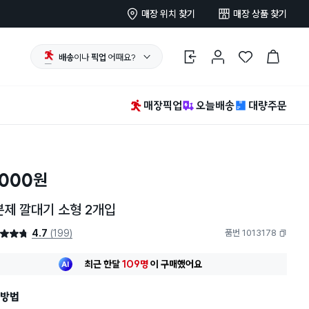
매장 위치 찾기
매장 상품 찾기
배송
이나
픽업
어때요?
로그인
마이페이지
찜 한 상품
장바구니
매장픽업
오늘배송
대량주문
,000
원
제 깔대기 소형 2개입
4.7
(199)
품번 1013178
4.7점
복사하기
최근 한달
109명
이
구매했어요
30대 여성
이 가장 많이
구매했어요
최근 한달
109명
이
구매했어요
방법
30대 여성
이 가장 많이
구매했어요