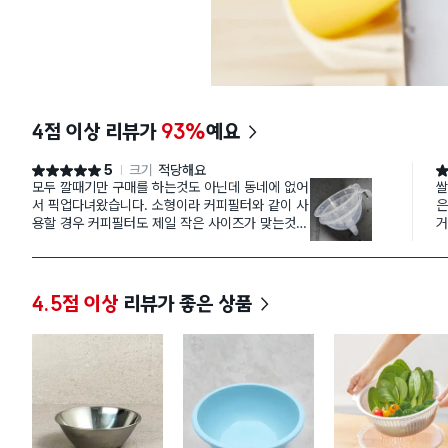
4점 이상 리뷰가
93%
예요
5
크기
적당해요
별점 5점
별
모두 깔때기만 구매를 하는것도 아닌데 동네에 없어
쌀
서 픽업다녀왔습니다. 소형이라 커피필터와 같이 사
은
용할 경우 커피필터도 제일 작은 사이즈가 맞는것
거
같습니다. 필터를 4잔미상으로 구매했더니 소형 깔
면
때기에는 4잔이상이 큽니다.
좀
4.5점 이상
리뷰가 좋은 상품