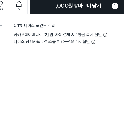
1,000원 장바구니 담기
1
40
19
트
0.1% 다이소 포인트 적립
카카오페이머니로 3만원 이상 결제 시 1천원 즉시 할인
다이소 삼성카드 다이소몰 이용금액의 1% 할인
4
크기
적당해요
5
크기
적
별점 5점
단 작은거 같지만 또 너무 큰거
이 가격에 2개나 들어있어
너무 가성비 좋아요
 쉬울가같구 1000원에 두개니
깨끗한 상품으로 잘 도착했
같아요~ 편한지는 사용을 해봐야
액체 담기위해 주문했는데
좋네용