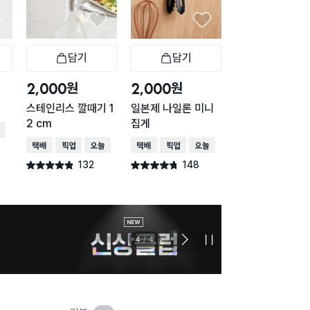
담기
담기
담기
바구니
장바구니
장바구니
장
원
원
원
2,000
2,000
1,000
스테인리스 깔때기 1
일본제 나일론 미니
다양한 모양 소세
2 cm
집게
커터 3개입
배송
택배배송
매장픽업
오늘배송
택배배송
매장픽업
오늘배송
택배배송
매장픽업
오
132
148
243
별점 4.8점
별점 4.7점
별점 4.8점
건 작성
건 작성
건 작
1
/
4
다
정
음
지
슬
라
이
드