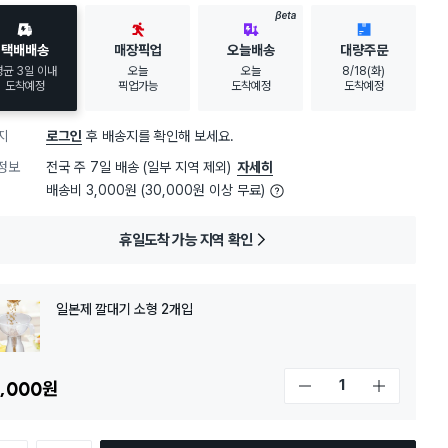
BETA
택배배송
매장픽업
오늘배송
대량주문
평균 3일 이내
오늘
오늘
8/18(화)
도착예정
픽업가능
도착예정
도착예정
지
로그인
후 배송지를 확인해 보세요.
정보
전국 주 7일 배송 (일부 지역 제외)
자세히
배송비 3,000원 (30,000원 이상 무료)
휴일도착 가능 지역 확인
일본제 깔대기 소형 2개입
,000
원
개수 감소
개수 증가