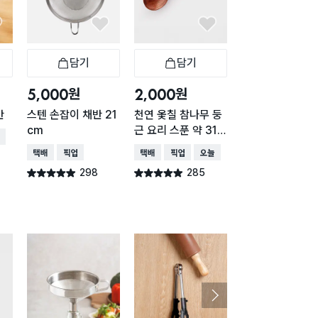
담기
담기
담기
바구니
장바구니
장바구니
장
원
원
원
5,000
2,000
1,000
반
스텐 손잡이 채반 21
천연 옻칠 참나무 둥
믹싱볼 채반 16c
cm
근 요리 스푼 약 31c
(거치가능)
배송
m
택배배송
매장픽업
택배배송
매장픽업
오늘배송
택배배송
매장픽업
오
298
285
264
별점 4.9점
별점 4.9점
별점 4.9점
건 작성
건 작성
건 작