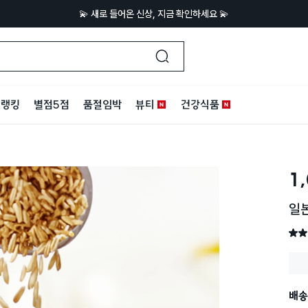
💫 새로 들어온 신상, 지금 확인하세요 💫
랭킹
별점5점
품절임박
뷰티
건강식품
1
일본
별점 
배송