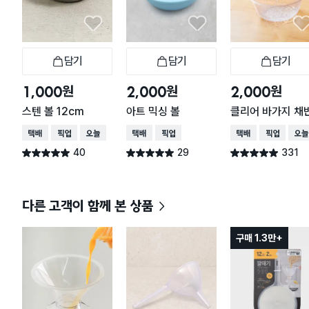
담기
담기
담기
장바구니
장바구니
장
원
원
원
1,000
2,000
2,000
스텐 볼 12cm
아트 믹싱 볼
클리어 바가지 채
택배배송
매장픽업
오늘배송
택배배송
매장픽업
택배배송
매장픽업
오늘
40
29
331
별점 5.0점
별점 5.0점
별점 4.9점
건 작성
건 작성
건 작성
다른 고객이 함께 본 상품
구매 1.3만+