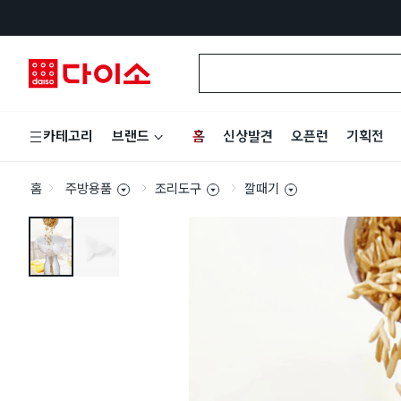
홈
신상발견
오픈런
기획전
카테고리
브랜드
홈
주방용품
조리도구
깔때기