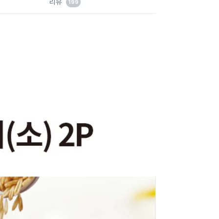
리뷰
199