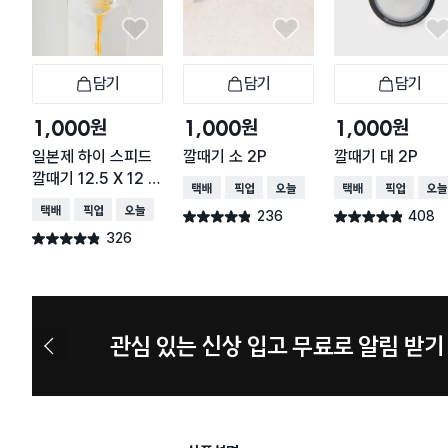
담기
담기
담기
장바구니
장바구니
장
원
원
원
1,000
1,000
1,000
일본제 하이 스피드
깔때기 소 2P
깔때기 대 2P
깔때기 12.5 X 12 c
택배배송
매장픽업
오늘배송
택배배송
매장픽업
오늘
m
택배배송
매장픽업
오늘배송
236
408
별점 4.8점
별점 4.8점
건 작성
건 작성
326
별점 4.8점
건 작성
늦으면 품절 주의 8월 신상 예고
이
전
슬
라
이
드