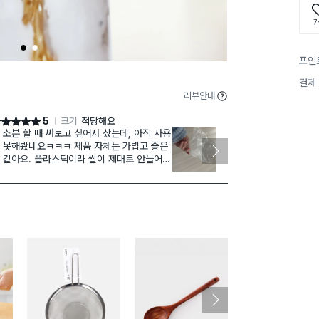
7
1
2
포인
결제
리뷰안내
5
크기
적당해요
점 5점
별점 4점
 소분 할 때 써보고 싶어서 샀는데, 아직 사용
생닫보
재구매
 못해봤네요ㅋㅋㅋ 제품 자체는 가볍고 좋은
보단 보관하기
 같아요. 플라스틱이라 쌀이 제대로 안들어가
가격도 좋은거
 끝을 조금 잘라내볼까..? 싶긴한데 그러기엔
알거같아요
 두꺼워 보이긴 합니다ㅎㅎ