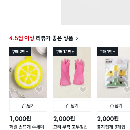
4.5점 이상
리뷰가 좋은 상품
구매 2만+
구매 1.1만+
구매 1만+
담기
담기
담기
장바구니
장바구니
장
원
원
원
1,000
2,000
2,000
과일 손뜨개 수세미
고리 부착 고무장갑
봉지집게 3개입