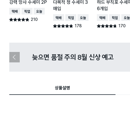
강력 망사 수세미 2P
다목적 청 수세미 3
하드 부직포 수세
매입
6개입
택배배송
매장픽업
오늘배송
택배배송
매장픽업
오늘배송
택배배송
매장픽업
오늘
210
별점 4.8점
건 작성
178
170
별점 4.8점
별점 4.7점
건 작성
건 작성
다이소X카카오페이 8월 결제 혜택 
이
전
슬
라
이
드
상품설명