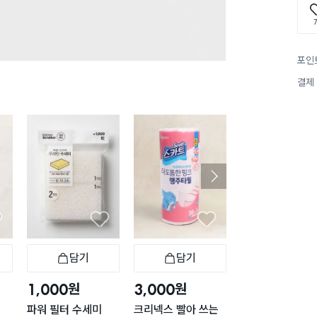
7
포인
결제
구매 2.1만+
담기
담기
담기
바구니
장바구니
장바구니
장
원
원
원
1,000
3,000
5,000
파워 필터 수세미
크리넥스 빨아 쓰는
일회용 부직포 행