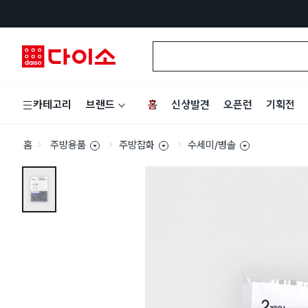
홈
신상발견
오픈런
기획전
카테고리
브랜드
홈
주방용품
주방잡화
수세미/병솔