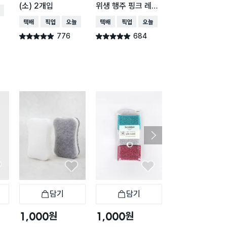
(소) 2개입
위생 행주 핑크 레벨
24X30cm 10
배송
5 36매
입
택배배송
매장픽업
오늘배송
택배배송
매장픽업
오늘배송
택배배송
776
684
661
별점 4.9점
별점 4.9점
별점 4.9점
건 작성
건 작성
건 작
담기
담기
담기
바구니
장바구니
장바구니
장
원
원
원
1,000
1,000
1,000