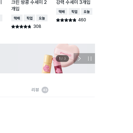
미
크린 땅콩 수세미 2
강력 수세미 3개입
스크럽 수세미 2
개입
택배배송
매장픽업
오늘배송
택배배송
매장픽업
배송
택배배송
매장픽업
오늘배송
460
109
별점 4.8점
별점 4.7점
건 작성
건 작
308
별점 4.7점
건 작성
이벤트
관심 
2
/
3
다
정
음
지
슬
라
이
드
리뷰
43