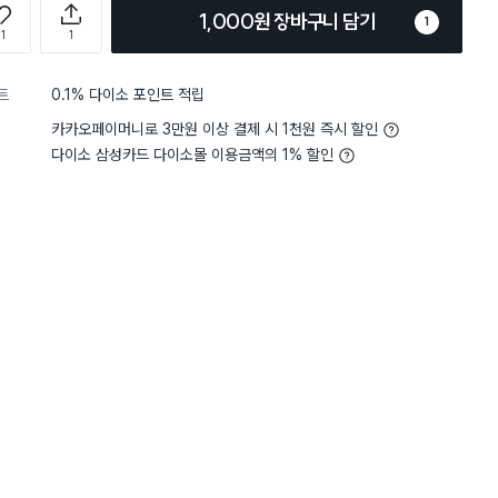
1,000원 장바구니 담기
1
1
1
트
0.1% 다이소 포인트 적립
카카오페이머니로 3만원 이상 결제 시 1천원 즉시 할인
다이소 삼성카드 다이소몰 이용금액의 1% 할인
담기
담기
담기
바구니
장바구니
장바구니
장
원
원
원
2,000
1,000
2,000
주
산리오 헬로키티 냉
독일 부직포 행주 4
크린랩 고무장갑