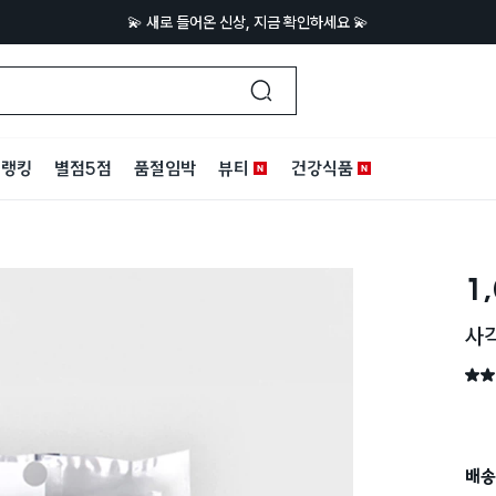
💫 새로 들어온 신상, 지금 확인하세요 💫
랭킹
별점5점
품절임박
뷰티
건강식품
1
사각
별점 
배송