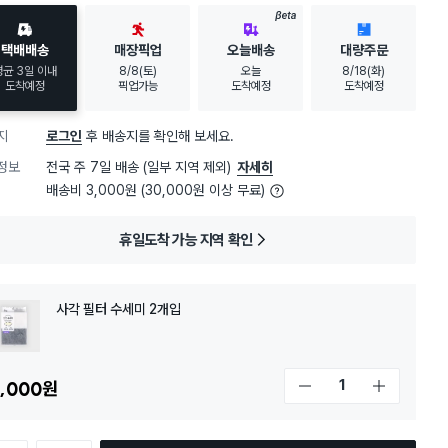
BETA
택배배송
매장픽업
오늘배송
대량주문
평균 3일 이내
8/8(토)
오늘
8/18(화)
도착예정
픽업가능
도착예정
도착예정
지
로그인
후 배송지를 확인해 보세요.
정보
전국 주 7일 배송 (일부 지역 제외)
자세히
배송비 3,000원 (30,000원 이상 무료)
휴일도착 가능 지역 확인
사각 필터 수세미 2개입
,000
원
개수 감소
개수 증가