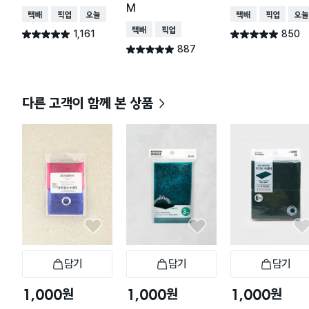
M
택배배송
매장픽업
오늘배송
택배배송
매장픽업
오늘
택배배송
매장픽업
1,161
850
별점 4.9점
별점 4.9점
건 작성
건 작성
887
별점 4.9점
건 작성
다른 고객이 함께 본 상품
담기
담기
담기
장바구니
장바구니
장
원
원
원
1,000
1,000
1,000