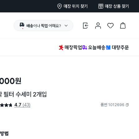
매장 위치 찾기
매장 상품 찾기
배송
이나
픽업
어때요?
로그인
마이페이지
찜 한 상품
장바구니
매장픽업
오늘배송
대량주문
,000
원
 필터 수세미 2개입
4.7
(43)
품번 1012696
4.7점
복사하기
방법