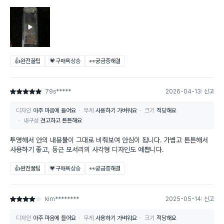
👍완전꿀팁
💗구매욕상승
👀궁금증해결
79s*****
2026-04-13
신고
별점 5점
디자인
아주 마음에 들어요
무게
사용하기 가벼워요
크기
적당해요
내구성
견고하고 튼튼해요
투명해서 안의 내용물이 그대로 비춰보여 안심이 됩니다. 가볍고 튼튼해서
사용하기 좋고, 둥근 모서리의 사각형 디자인도 예쁩니다.
👍완전꿀팁
💗구매욕상승
👀궁금증해결
kim********
2025-05-14
신고
별점 4점
디자인
아주 마음에 들어요
무게
사용하기 가벼워요
크기
적당해요