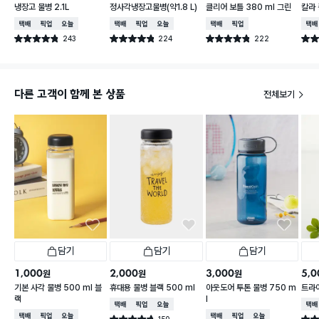
냉장고 물병 2.1L
정사각냉장고물병(약1.8 L)
클리어 보틀 380 ml 그린
칼라 
택배배송
매장픽업
오늘배송
택배배송
매장픽업
오늘배송
택배배송
매장픽업
택배
243
224
222
별점 4.8점
별점 4.8점
별점 4.8점
별점 
건 작성
건 작성
건 작성
다른 고객이 함께 본 상품
전체보기
담기
담기
담기
1,000
2,000
3,000
5,0
원
원
원
기본 사각 물병 500 ml 블
휴대용 물병 블랙 500 ml
아웃도어 투톤 물병 750 m
트라이
랙
l
택배배송
매장픽업
오늘배송
택배
택배배송
매장픽업
오늘배송
택배배송
매장픽업
오늘배송
150