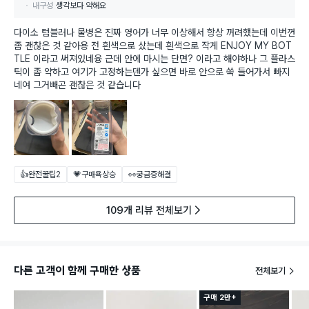
내구성
생각보다 약해요
다이소 텀블러나 물병은 진짜 영어가 너무 이상해서 항상 꺼려했는데 이번껀
좀 괜찮은 것 같아용 전 흰색으로 샀는데 흰색으로 작게 ENJOY MY BOT
TLE 이라고 써져있네융 근데 안에 마시는 단면? 이라고 해야하나 그 플라스
틱이 좀 약하고 여기가 고정하는덴가 싶으면 바로 안으로 쑥 들어가서 빠지
네여 그거빼곤 괜찮은 것 같습니다
👍완전꿀팁
2
💗구매욕상승
👀궁금증해결
109개 리뷰 전체보기
다른 고객이 함께 구매한 상품
전체보기
구매 2만+