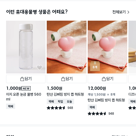
이런 휴대용물병 상품은 어때요?
전체보기
8개
담기
담기
담기
1,000
1,500
12,000
1,0
원
원
원
NEW
이지 오픈 눈금 물병 560
탄산 김빠짐 방지 캡 하트형
디즈니
개당
1,500
원
8개
ml
탄산 김빠짐 방지 캡 하트형
택배배송
매장픽업
오늘배송
택배
택배배송
948
택배배송
별점 4.6점
별점 
건 작성
948
별점 4.6점
건 작성