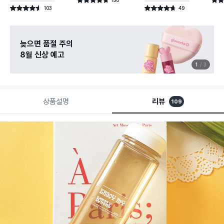
별점 4.7점
별점 
건 작성
103
49
별점 4.5점
별점 4.7점
건 작성
건 작성
늦으면 품절 주의
8월 신상 예고
1
3
상품설명
리뷰
109