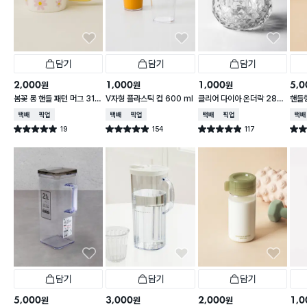
담기
담기
담기
2,000
1,000
1,000
5,0
원
원
원
봄꽃 롱 핸들 패턴 머그 310
V자형 플라스틱 컵 600 ml
클리어 다이아 온더락 280
핸들
ml
ml
0 m
택배배송
매장픽업
택배배송
매장픽업
택배배송
매장픽업
택배
19
154
117
별점 5.0점
별점 4.9점
별점 4.9점
별점 
건 작성
건 작성
건 작성
담기
담기
담기
5,000
3,000
2,000
1,0
원
원
원