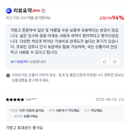
리뷰요약
ai
beta
94%
최근 리뷰 200개를 분석했어요.
긍정리뷰
가볍고 튼튼하여 일상 및 여름철 수분 보충에 유용하다는 반응이 많습
니다. 넓은 입구와 음용 마개로 사용과 세척이 편리하다고 평가되었습
니다. 다양한 색상과 뛰어난 가성비로 만족도가 높다는 후기가 있습니
다. 프로틴 섭취나 간식 보관에도 활용 가능하며, 국산 상품이라 안심
하고 사용할 수 있다고 합니다.
AI
리뷰요약
이 유용했나요?
리뷰요약은 상품의 의학적 효능 · 효과 및 품질인증과 무관합니다. 정확한 정보는
상품설명을 참고해 주세요.
her***
2026-08-02
신고
별점 5점
디자인
아주 마음에 들어요
무게
사용하기 적당해요
크기
적당해요
내구성
보통이에요
가볍고 휴대성이 좋아요