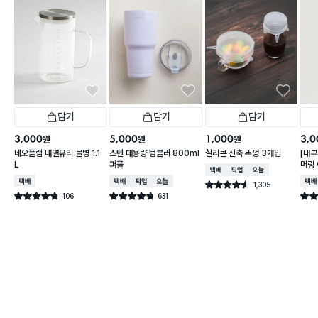
담기
담기
담기
3,000
5,000
1,000
3,0
원
원
원
네오플램 내열유리 물병 1.1
스텐 대용량 텀블러 800ml
실리콘 신축 뚜껑 3개입
[내부
L
퍼플
머링
택배배송
매장픽업
오늘배송
컵 3
택배배송
택배배송
매장픽업
오늘배송
택배
1,305
별점 4.5점
건 작성
106
631
별점 4.8점
별점 4.7점
별점 
건 작성
건 작성