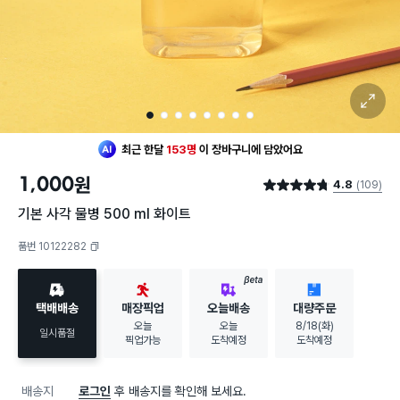
확대 보기
1
2
3
4
5
6
7
8
최근 한달
153명
이
장바구니에 담았어요
30대 여성
이 가장 많이
구매했어요
1,000
원
4.8
(109)
최근 한달
153명
이
장바구니에 담았어요
별점 4.8점
30대 여성
이 가장 많이
구매했어요
기본 사각 물병 500 ml 화이트
품번 10122282
복사하기
BETA
택배배송
매장픽업
오늘배송
대량주문
오늘
오늘
8/18(화)
일시품절
픽업가능
도착예정
도착예정
배송지
로그인
후 배송지를 확인해 보세요.