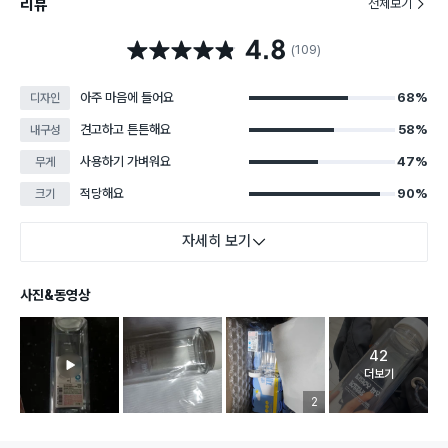
리뷰
전체보기
4.8
별점 4.8점
(109)
아주 마음에 들어요
68%
디자인
견고하고 튼튼해요
58%
내구성
사용하기 가벼워요
47%
무게
적당해요
90%
크기
자세히 보기
사진&동영상
42
고객 리뷰 
더보기
리뷰 이미지 등록 개수
2