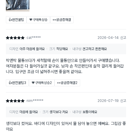
👍완전꿀팁
💗구매욕상승
👀궁금증해결
cat*****
2026-04-14
신고
별점 5점
디자인
아주 마음에 들어요
크기
적당해요
내구성
견고하고 튼튼해요
락앤락 물통쓰다가 세척할때 손이 물통안으로 안들어가서 구매했습니다.
여자분들은 다 들어가실것 같구요. 남자 손 작은편인데 살작 걸리게 들어갑
니다. 입구만 조금 더 넓혀주시면 좋을꺼 같아요.
👍완전꿀팁
3
💗구매욕상승
2
👀궁금증해결
2
nim******
2026-07-19
신고
별점 5점
디자인
마음에 들어요
크기
생각보다 커요
내구성
보통이에요
생각보다 컸어요. 바디에 디자인이 있어서 물 담아 놓으면 예뻐요. 그립감 좋
아요