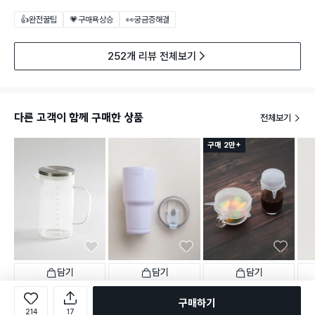
👍완전꿀팁
💗구매욕상승
👀궁금증해결
252개 리뷰 전체보기
다른 고객이 함께 구매한 상품
전체보기
구매 2만+
담기
담기
담기
3,000
5,000
1,000
3,0
원
원
원
구매하기
네오플램 내열유리 물병 1.1
스텐 대용량 텀블러 800ml
실리콘 신축 뚜껑 3개입
[내부
214
17