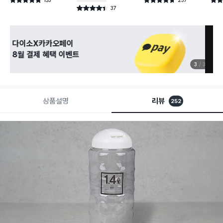
별점 4.8점
별점 4.7점
별점 
건 작성
건 작성
37
별점 4.4점
건 작성
관심 있는 신상 입고
무료로 알림 받기
3
3
상품설명
리뷰
252