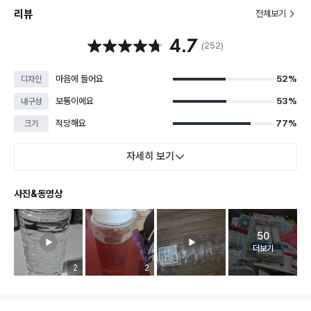
리뷰
전체보기
4.7
별점 4.7점
(252)
마음에 들어요
52%
디자인
보통이에요
53%
내구성
적당해요
77%
크기
자세히 보기
사진&동영상
50
고객 리뷰 
더보기
리뷰 이미지 등록 개수
2
리뷰 이미지 등록 개수
2