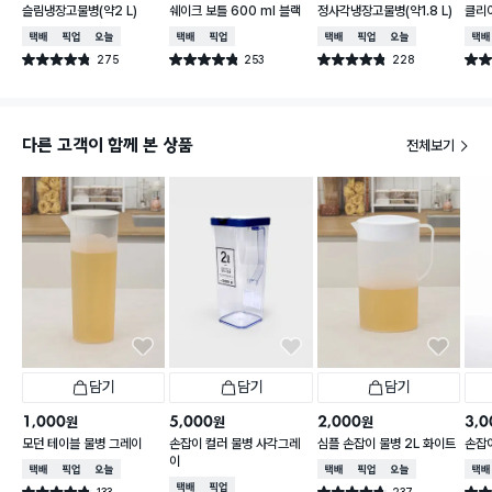
슬림냉장고물병(약2 L)
쉐이크 보틀 600 ml 블랙
정사각냉장고물병(약1.8 L)
클리어
택배배송
매장픽업
오늘배송
택배배송
매장픽업
택배배송
매장픽업
오늘배송
택배
275
253
228
별점 4.8점
별점 4.8점
별점 4.8점
별점 
건 작성
건 작성
건 작성
다른 고객이 함께 본 상품
전체보기
담기
담기
담기
1,000
5,000
2,000
3,0
원
원
원
모던 테이블 물병 그레이
손잡이 컬러 물병 사각그레
심플 손잡이 물병 2L 화이트
손잡이
이
택배배송
매장픽업
오늘배송
택배배송
매장픽업
오늘배송
택배
택배배송
매장픽업
133
237