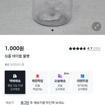
확대 보기
1
1,000
원
4.7
(252)
별점 4.7점
심플 테이블 물병
품번 1012201
복사하기
BETA
택배배송
매장픽업
오늘배송
대량주문
평균 3일 이내
오늘
오늘
8/18(화)
도착예정
픽업가능
도착예정
도착예정
배송지
로그인
후 배송지를 확인해 보세요.