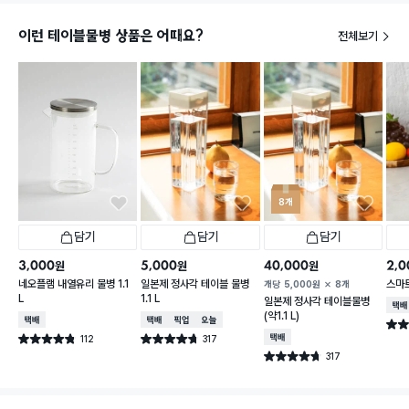
이런 테이블물병 상품은 어때요?
전체보기
8개
담기
담기
담기
3,000
5,000
40,000
2,0
원
원
원
네오플램 내열유리 물병 1.1
일본제 정사각 테이블 물병
스마트
개당
5,000
원
8개
L
1.1 L
일본제 정사각 테이블물병
택배
(약1.1 L)
택배배송
택배배송
매장픽업
오늘배송
별점 
112
317
택배배송
별점 4.8점
별점 4.7점
건 작성
건 작성
317
별점 4.7점
건 작성