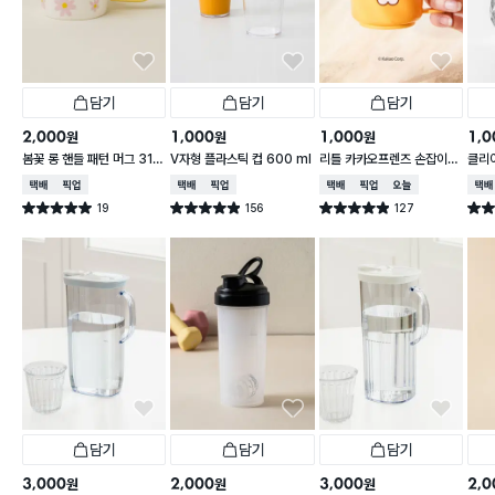
담기
담기
담기
2,000
1,000
1,000
1,0
원
원
원
봄꽃 롱 핸들 패턴 머그 310
V자형 플라스틱 컵 600 ml
리틀 카카오프렌즈 손잡이
클리어
ml
라이언 컵 200ml
ml
택배배송
매장픽업
택배배송
매장픽업
택배배송
매장픽업
오늘배송
택배
19
156
127
별점 5.0점
별점 4.9점
별점 4.9점
별점 
건 작성
건 작성
건 작성
담기
담기
담기
3,000
2,000
3,000
2,0
원
원
원