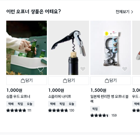
이런 오프너 상품은 어때요?
전체보기
담기
담기
담기
1,000
1,000
1,500
3,0
원
원
원
심플 우드 오프너
소믈리에 나이프
일본제 편리한 병 오프너 블
우드
랙
택배배송
매장픽업
오늘배송
택배배송
매장픽업
오늘배송
택배
매장픽업
111
130
별점 4.9점
별점 4.8점
별점 
건 작성
건 작성
159
별점 4.4점
건 작성