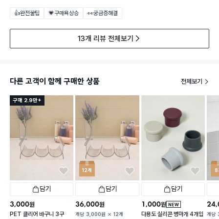
👍완전꿀팁
💗구매욕상승
👀궁금증해결
13개 리뷰 전체보기
다른 고객이 함께 구매한 상품
전체보기
구매 2.9만+
12개
8
담기
담기
담기
3,000
36,000
1,000
24,
원
원
원
NEW
PET 클리어 바구니 3구
다용도 실리콘 병마개 4개입
개당
3,000
원
12개
개당