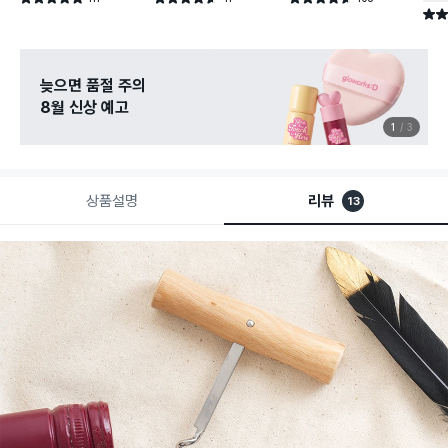
건 작성
건 작성
건 작성
별점 
늦으면 품절 주의
8월 신상 예고
1
3
상품설명
리뷰
13