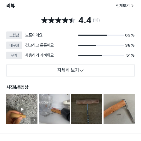
리뷰
전체보기
4.4
별점 4.4점
(13)
보통이에요
63%
그립감
견고하고 튼튼해요
38%
내구성
사용하기 가벼워요
51%
무게
자세히 보기
사진&동영상
리뷰 이미지 등록 개수
2