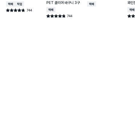
PET 클리어 바구니 3구
와인
택배배송
매장픽업
택배배송
744
택배배송
택배
별점 4.8점
건 작성
744
별점 4.8점
별점 
건 작성