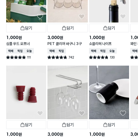
담기
담기
담기
1,000
3,000
1,000
1,0
원
원
원
심플 우드 오프너
PET 클리어 바구니 3구
소믈리에 나이프
와인
택배배송
매장픽업
오늘배송
택배배송
매장픽업
택배배송
매장픽업
오늘배송
택배
111
742
130
별점 4.9점
별점 4.8점
별점 4.8점
별점 
건 작성
건 작성
건 작성
담기
담기
담기
1,000
3,000
1,000
3,0
원
원
원