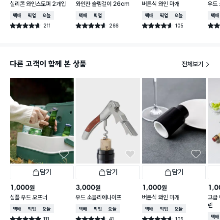
실리콘 와인스토퍼 2개입
와인잔 슬림걸이 26cm
버튼식 와인 마개
우드
택배배송
매장픽업
오늘배송
택배배송
매장픽업
택배배송
매장픽업
오늘배송
택배
211
266
105
별점 4.7점
별점 4.6점
별점 4.6점
별점 
건 작성
건 작성
건 작성
다른 고객이 함께 본 상품
전체보기
담기
담기
담기
1,000
3,000
1,000
1,0
원
원
원
심플 우드 오프너
우드 소믈리에나이프
버튼식 와인 마개
고급 
린
택배배송
매장픽업
오늘배송
택배배송
매장픽업
오늘배송
택배배송
매장픽업
오늘배송
택배
111
41
105
별점 4.9점
별점 4.6점
별점 4.6점