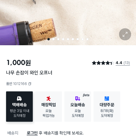
확대 보기
1
2
3
4
5
6
7
8
9
1,000
원
4.4
(13)
별점 4.4점
나무 손잡이 와인 오프너
품번 1012166
복사하기
BETA
택배배송
매장픽업
오늘배송
대량주문
평균 3일 이내
오늘
오늘
8/18(화)
도착예정
픽업가능
도착예정
도착예정
배송지
로그인
후 배송지를 확인해 보세요.