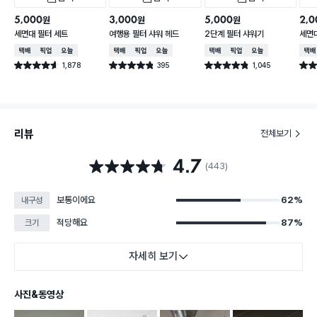
5,000
3,000
5,000
2,0
원
원
원
세면대 필터 세트
여행용 필터 샤워 헤드
2단계 필터 샤워기
세면
택배배송
매장픽업
오늘배송
택배배송
매장픽업
오늘배송
택배배송
매장픽업
오늘배송
택배
1,878
395
1,045
별점 4.6점
별점 4.8점
별점 4.8점
별점 
건 작성
건 작성
건 작성
리뷰
전체보기
4.7
별점 4.7점
(443)
보통이에요
62%
내구성
적당해요
87%
크기
자세히 보기
사진&동영상