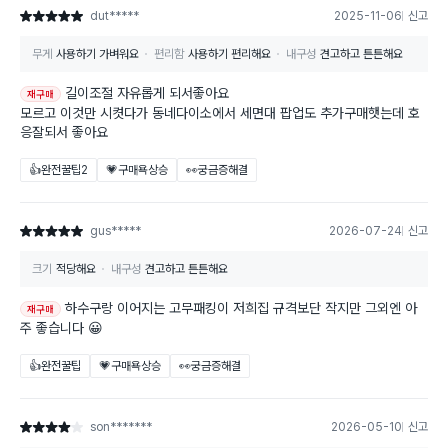
dut*****
2025-11-06
신고
별점 5점
무게
사용하기 가벼워요
편리함
사용하기 편리해요
내구성
견고하고 튼튼해요
길이조절 자유롭게 되서좋아요
재구매
모르고 이것만 시켯다가 동네다이소에서 세면대 팝업도 추가구매햇는데 호
응잘되서 좋아요
👍완전꿀팁
2
💗구매욕상승
👀궁금증해결
gus*****
2026-07-24
신고
별점 5점
크기
적당해요
내구성
견고하고 튼튼해요
하수구랑 이어지는 고무패킹이 저희집 규격보단 작지만 그외엔 아
재구매
주 좋습니다 😀
👍완전꿀팁
💗구매욕상승
👀궁금증해결
son*******
2026-05-10
신고
별점 4점