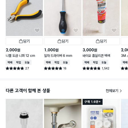
담기
담기
담기
2,000
1,000
3,000
2,0
원
원
원
니켈 도금 니퍼 12 cm
일자 드라이버 6 mm
바이오 홈실리콘 백색
3M
90
택배배송
매장픽업
오늘배송
택배배송
매장픽업
오늘배송
택배배송
매장픽업
오늘배송
택배
27
16
1,542
별점 4.9점
별점 4.9점
별점 4.8점
별점 
건 작성
건 작성
건 작성
다른 고객이 함께 본 상품
전체보기
구매 1.6만+