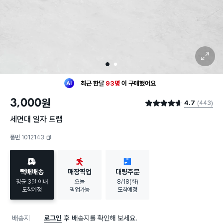
확대 보기
1
2
최근 한달
93명
이
구매했어요
30대 남성
이 가장 많이
찜했어요
3,000
원
4.7
(443)
최근 한달
93명
이
구매했어요
별점 4.7점
30대 남성
이 가장 많이
찜했어요
세면대 일자 트랩
품번 1012143
복사하기
택배배송
매장픽업
대량주문
평균 3일 이내
오늘
8/18(화)
도착예정
픽업가능
도착예정
배송지
로그인
후 배송지를 확인해 보세요.