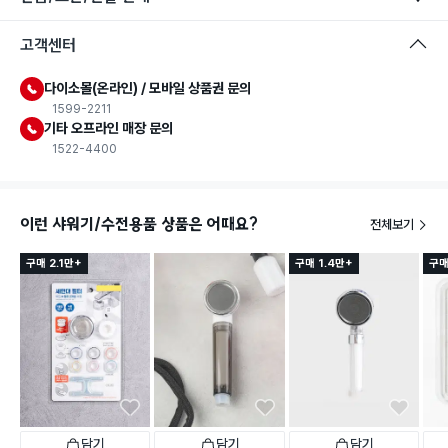
고객센터
다이소몰(온라인) / 모바일 상품권 문의
1599-2211
기타 오프라인 매장 문의
1522-4400
이런 샤워기/수전용품 상품은 어때요?
전체보기
구매 2.1만+
구매 1.4만+
구매
담기
담기
담기