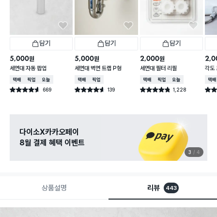
담기
담기
담기
5,000
5,000
2,000
2,0
원
원
원
세면대 자동 팝업
세면대 벽면 트랩 P형
세면대 필터 리필
각도 
택배배송
매장픽업
오늘배송
택배배송
매장픽업
택배배송
매장픽업
오늘배송
택배
669
139
1,228
별점 4.6점
별점 4.6점
별점 4.8점
별점 
건 작성
건 작성
건 작성
다이소X카카오페이
8월 결제 혜택 이벤트
3
4
상품설명
리뷰
443