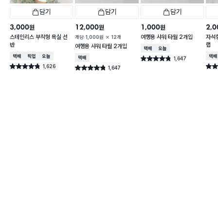
담기
담기
담기
3,000
12,000
1,000
2,0
원
원
원
스테인리스 부착형 욕실 선
여행용 샤워 타월 2개입
자석형
개당
1,000
원
12개
반
랩
여행용 샤워 타월 2개입
택배배송
오늘배송
택배배송
매장픽업
오늘배송
택배
택배배송
1,647
별점 4.8점
건 작성
1,626
별점 4.8점
별점 
1,647
별점 4.8점
건 작성
건 작성