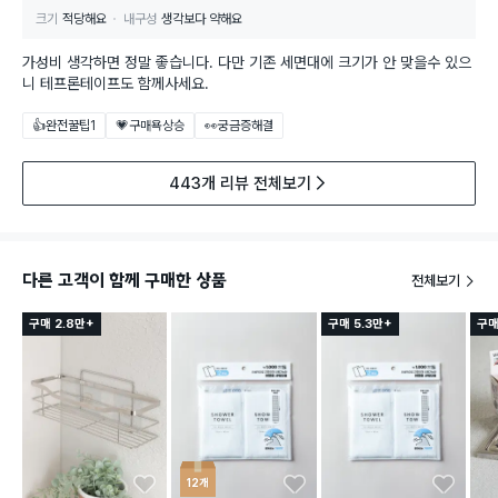
크기
적당해요
내구성
생각보다 약해요
가성비 생각하면 정말 좋습니다. 다만 기존 세면대에 크기가 안 맞을수 있으
니 테프론테이프도 함께사세요.
👍완전꿀팁
1
💗구매욕상승
👀궁금증해결
443개 리뷰 전체보기
다른 고객이 함께 구매한 상품
전체보기
구매 2.8만+
구매 5.3만+
구매
12개