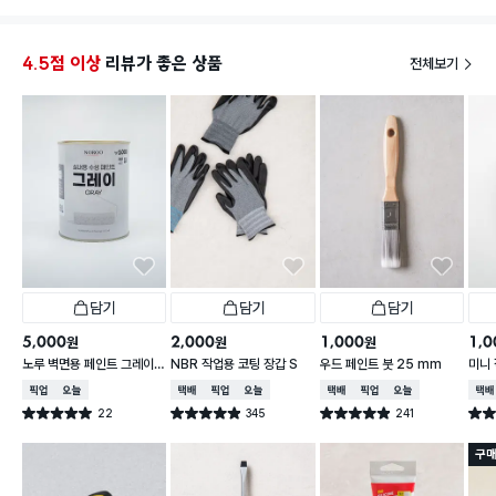
너무 
Ps.)
4.5점 이상
리뷰가 좋은 상품
전체보기
1. 다
혹시나
제 주
팔품 팔
감사합
2. 재
가격이
담기
담기
담기
5,000
2,000
1,000
1,0
원
원
원
노루 벽면용 페인트 그레이
NBR 작업용 코팅 장갑 S
우드 페인트 붓 25 mm
미니 
0.9L
입
매장픽업
오늘배송
택배배송
매장픽업
오늘배송
택배배송
매장픽업
오늘배송
택배
22
345
241
별점 5.0점
별점 4.9점
별점 4.9점
별점 
건 작성
건 작성
건 작성
구매