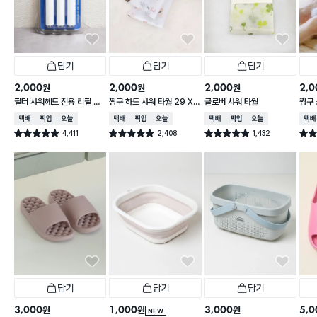
담기
담기
담기
2,000
2,000
2,000
2,0
원
원
원
필터 샤워헤드 전용 리필 필
짱구 하드 샤워 타월 29 X
클로버 샤워 타월
짱구 
터 3개입
95 cm
X 9
택배배송
매장픽업
오늘배송
택배배송
매장픽업
오늘배송
택배배송
매장픽업
오늘배송
택배
4,411
2,408
1,432
별점 4.9점
별점 4.9점
별점 4.9점
별점 
건 작성
건 작성
건 작성
담기
담기
담기
3,000
1,000
3,000
5,0
원
원
원
NEW