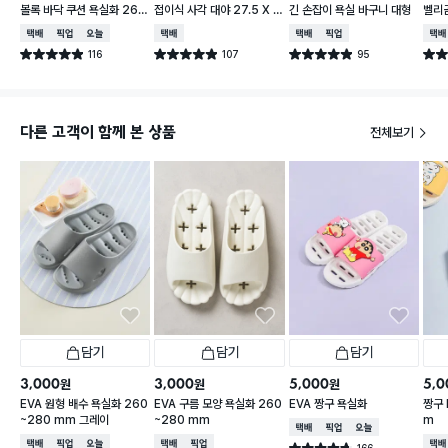
볼록 바닥 쿠션 욕실화 260
접이식 사각 대야 27.5 X 2
긴 손잡이 욕실 바구니 대형
벨리곰
~280 mm
3 cm
260
택배배송
매장픽업
오늘배송
택배배송
택배배송
매장픽업
택배
116
107
95
별점 4.9점
별점 4.9점
별점 4.9점
별점 
건 작성
건 작성
건 작성
다른 고객이 함께 본 상품
전체보기
담기
담기
담기
3,000
3,000
5,000
5,0
원
원
원
EVA 원형 배수 욕실화 260
EVA 구름 모양 욕실화 260
EVA 짱구 욕실화
짱구 
~280 mm 그레이
~280 mm
m
택배배송
매장픽업
오늘배송
택배배송
매장픽업
오늘배송
택배배송
매장픽업
택배
166