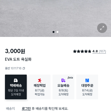
확대 보기
1
2
3,000
원
4.8
(107)
별점 4.8점
EVA 도트 욕실화
품번 1011716
복사하기
BETA
택배배송
매장픽업
오늘배송
대량주문
평균 3일 이내
8/7(금)
8/8(토)
8/14(금)
도착예정
픽업가능
도착예정
도착예정
배송지
로그인
후 배송지를 확인해 보세요.