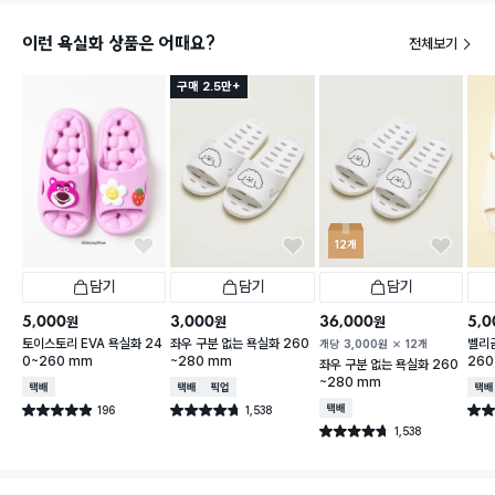
이런 욕실화 상품은 어때요?
전체보기
구매 2.5만+
12개
담기
담기
담기
5,000
3,000
36,000
5,0
원
원
원
토이스토리 EVA 욕실화 24
좌우 구분 없는 욕실화 260
벨리
개당
3,000
원
12개
0~260 mm
~280 mm
260
좌우 구분 없는 욕실화 260
~280 mm
택배배송
택배배송
매장픽업
택배
196
1,538
택배배송
별점 4.9점
별점 4.7점
별점 
건 작성
건 작성
1,538
별점 4.7점
건 작성