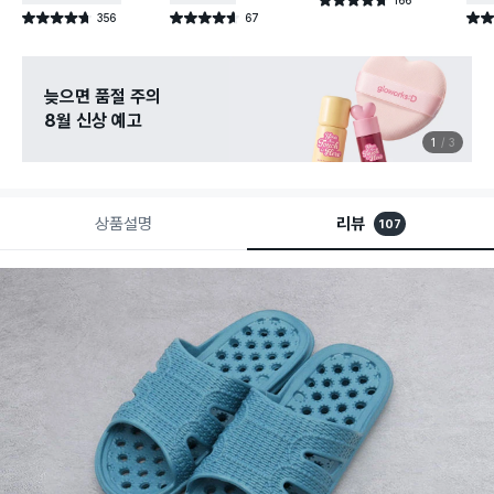
별점 4.7점
건 작성
356
67
별점 4.7점
별점 4.6점
별점 
건 작성
건 작성
늦으면 품절 주의
8월 신상 예고
1
3
상품설명
리뷰
107