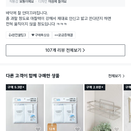
착용감
보통이에요
디자인
마음에 들어요
바닥에 잘 안미끄러집니다.
좀 과할 정도로 마찰력이 강해서 제대로 안신고 밟고 쓴다던지 하면
전혀 움직이지 않을 정도입니다 ㅋㅋㅋ
👍완전꿀팁
3
💗구매욕상승
👀궁금증해결
107개 리뷰 전체보기
다른 고객이 함께 구매한 상품
전체보기
구매 5.3만+
구매 2.8만+
구매
12개