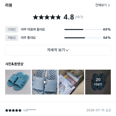
리뷰
전체보기
4.8
별점 4.8점
(107)
아주 마음에 들어요
49%
디자인
아주 좋아요
54%
착용감
자세히 보기
사진&동영상
20
고객 리뷰 
더보기
cof*****
2026-07-11
신고
별점 5점