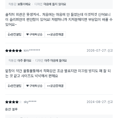
착용감
보통이에요
디자인
마음에 들지 않아요
솔직히 외관은 못생겨서.. 처음에는 마음에 안 들었는데 이것저것 신어보니
이 슬리퍼만의 편안함이 있어요! 저렴하니까 지저분해지면 부담없이 바꿀 수
있어요~
👍완전꿀팁
💗구매욕상승
👀궁금증해결
kim*******
2026-07-27
신고
별점 5점
착용감
아주 좋아요
디자인
아주 마음에 들어요
밑창이 약간 울퉁불퉁해서 착화감은 조금 별로지만 미끄럼 방지도 꽤 잘 되
는 것 같고 사이즈도 넉넉해서 편해요
👍완전꿀팁
💗구매욕상승
👀궁금증해결
sky*****
2024-08-27
신고
별점 4점
옵션: 블루