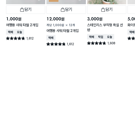
담기
담기
담기
1,000
12,000
3,000
5,0
원
원
원
여행용 샤워 타월 2개입
스테인리스 부착형 욕실 선
화이트
개당
1,000
원
12개
반
여행용 샤워 타월 2개입
택배배송
오늘배송
택배
택배배송
매장픽업
오늘배송
1,612
택배배송
별점 4.8점
별점 
건 작성
1,608
별점 4.8점
1,612
별점 4.8점
건 작성
건 작성