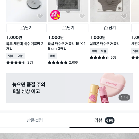
담기
담기
담기
1,000
1,000
1,000
1,0
원
원
원
욕조 세면대 배수 거름망 2
욕실 배수구 거름망 15 X 1
실리콘 배수구 거름망
세면대
개입
5 cm 3매입
택배배송
오늘배송
택배
택배배송
오늘배송
택배배송
308
별점 4.5점
별점 
건 작성
263
2,006
별점 4.4점
별점 4.7점
건 작성
건 작성
리뷰 작성하고
나이아타민C 풀세트 받자
2
4
상품설명
리뷰
695