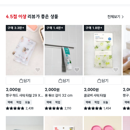
합니다.
실용성이 좋은 제품입니다.
4.5점 이상
리뷰가 좋은 상품
전체보기
구매 3.3만+
구매 1.4만+
구매 1.8만+
담기
담기
담기
2,000
2,000
2,000
2,0
원
원
원
짱구 하드 샤워 타월 29 X
롱 튜브 걸이 32 cm
클로버 샤워 타월
짱구 
95 cm
X 9
택배배송
매장픽업
오늘배송
택배배송
매장픽업
택배배송
매장픽업
오늘배송
택배
2,438
2,110
1,454
별점 4.9점
별점 4.9점
별점 4.9점
별점 
건 작성
건 작성
건 작성