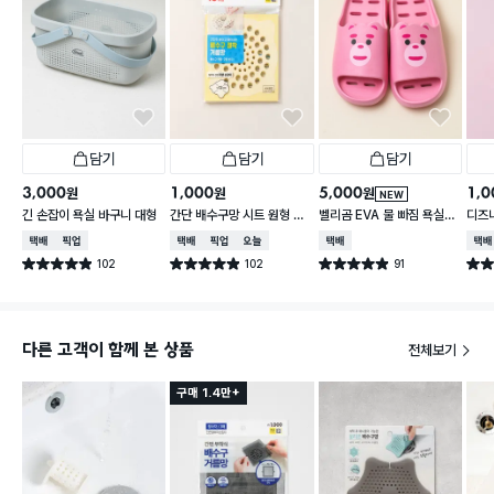
담기
담기
담기
3,000
1,000
5,000
1,0
원
원
원
NEW
긴 손잡이 욕실 바구니 대형
간단 배수구망 시트 원형 중
벨리곰 EVA 물 빠짐 욕실화
디즈
형 15매입
260~280 mm
컵
택배배송
매장픽업
택배배송
매장픽업
오늘배송
택배배송
택배
102
102
91
별점 4.9점
별점 4.9점
별점 4.9점
별점 
건 작성
건 작성
건 작성
다른 고객이 함께 본 상품
전체보기
구매 1.4만+