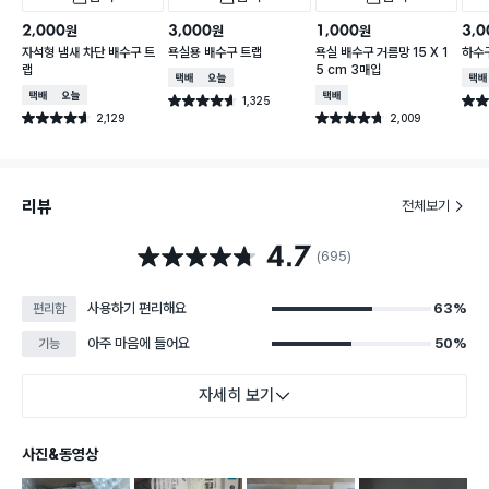
2,000
3,000
1,000
3,0
원
원
원
자석형 냄새 차단 배수구 트
욕실용 배수구 트랩
욕실 배수구 거름망 15 X 1
하수구
랩
5 cm 3매입
택배배송
오늘배송
택배
택배배송
오늘배송
택배배송
1,325
별점 4.6점
별점 
건 작성
2,129
2,009
별점 4.6점
별점 4.7점
건 작성
건 작성
리뷰
전체보기
4.7
별점 4.7점
(695)
사용하기 편리해요
63%
편리함
아주 마음에 들어요
50%
기능
자세히 보기
사진&동영상