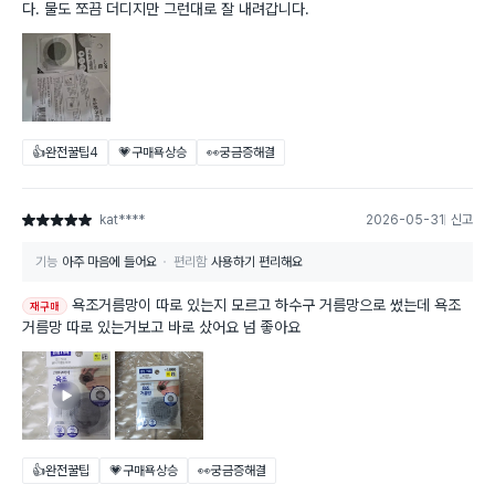
다. 물도 쪼끔 더디지만 그런대로 잘 내려갑니다.
👍완전꿀팁
4
💗구매욕상승
👀궁금증해결
kat****
2026-05-31
신고
별점 5점
기능
아주 마음에 들어요
편리함
사용하기 편리해요
욕조거름망이 따로 있는지 모르고 하수구 거름망으로 썼는데 욕조
재구매
거름망 따로 있는거보고 바로 샀어요 넘 좋아요
👍완전꿀팁
💗구매욕상승
👀궁금증해결