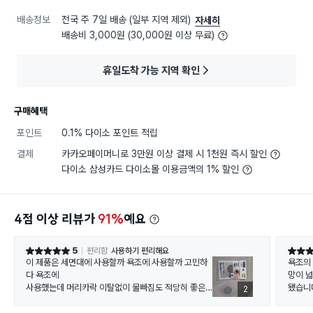
배송정보
전국 주 7일 배송 (일부 지역 제외)
자세히
배송비 3,000원 (30,000원 이상 무료)
휴일도착 가능 지역 확인
구매혜택
포인트
0.1% 다이소 포인트 적립
결제
카카오페이머니로 3만원 이상 결제 시 1천원 즉시 할인
다이소 삼성카드 다이소몰 이용금액의 1% 할인
4점 이상 리뷰가
91%
예요
5
편리함
사용하기 편리해요
별점 5점
별점 5
이 제품은 세면대에 사용할까 욕조에 사용할까 고민하
욕조의
다 욕조에
망이 
사용했는데 머리카락 이탈없이 물빠짐도 적당히 좋은
됐습니다
2
편이고
끔 더
교체할때는 간단히 떼어내면 되니 사용하는 것이 참 편