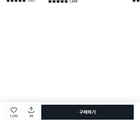
1,627
별점 4.8점
별점 
1,648
별점 4.8점
건 작성
건 작성
구매하기
1,260
89
로그인