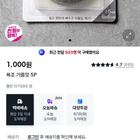
확대 보기
1
최근 한달
533명
이
구매했어요
30대 여성
이 가장 많이
구매했어요
1,000
원
4.7
(695)
최근 한달
533명
이
구매했어요
별점 4.7점
30대 여성
이 가장 많이
구매했어요
욕조 거름망 5P
품번 1011289
복사하기
BETA
택배배송
오늘배송
대량주문
평균 3일 이내
오늘
8/18(화)
도착예정
도착예정
도착예정
배송지
로그인
후 배송지를 확인해 보세요.