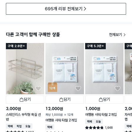
695개 리뷰 전체보기
다른 고객이 함께 구매한 상품
전체보기
구매 2.8만+
구매 5.3만+
구매
12개
담기
담기
담기
3,000
12,000
1,000
2,0
원
원
원
스테인리스 부착형 욕실 선
여행용 샤워 타월 2개입
자석형
개당
1,000
원
12개
반
랩
여행용 샤워 타월 2개입
택배배송
오늘배송
택배배송
매장픽업
오늘배송
택배
택배배송
1,648
별점 4.8점
건 작성