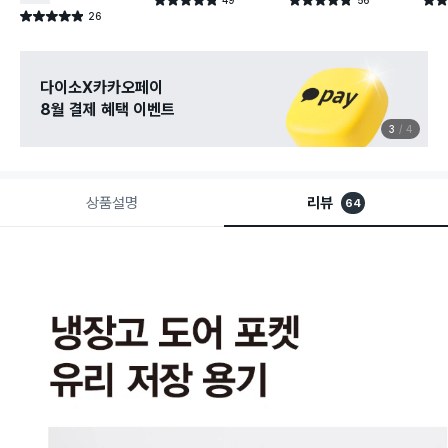
별점 4.8점
별점 4.8점
별점 
건 작성
건 작성
26
별점 4.9점
건 작성
다이소X카카오페이
8월 결제 혜택 이벤트
3
4
상품설명
리뷰
64