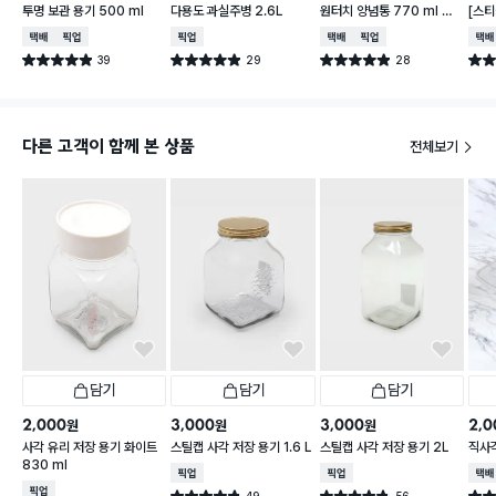
투명 보관 용기 500 ml
다용도 과실주병 2.6L
원터치 양념통 770 ml 스
[스티
푼 포함
가능한
택배배송
매장픽업
매장픽업
택배배송
매장픽업
택배
리
39
29
28
별점 4.9점
별점 4.9점
별점 4.9점
별점 
건 작성
건 작성
건 작성
다른 고객이 함께 본 상품
전체보기
담기
담기
담기
2,000
3,000
3,000
2,0
원
원
원
사각 유리 저장 용기 화이트
스틸캡 사각 저장 용기 1.6 L
스틸캡 사각 저장 용기 2L
직사각
830 ml
매장픽업
매장픽업
택배
매장픽업
49
56