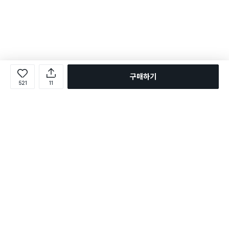
구매하기
521
11
로그인
온라인 다이소몰 1599-2211
온라인 다이소몰
다이소 매장 1522-4400
다이소 매장
평일 09:00 ~ 18:00
평일 09:00 ~ 18:00
주문조회
매장 상품 찾기
취소/교환/반품 신청
매장 위치 찾기
공지사항
1:1 문의
FAQ
고객센터
1:1 문의
제휴문의