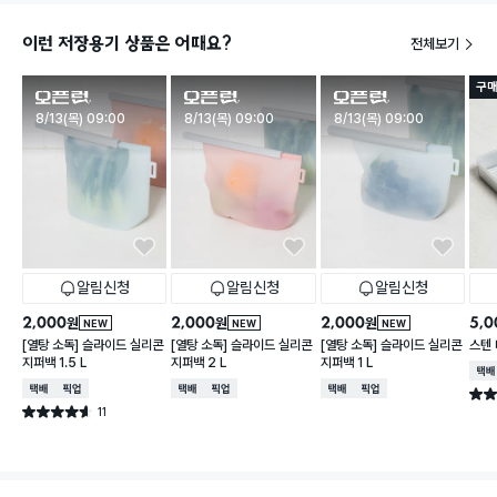
이런 저장용기 상품은 어때요?
전체보기
구매
판매시작
판매시작
판매시작
8/13(목) 09:00
8/13(목) 09:00
8/13(목) 09:00
알림신청
알림신청
알림신청
2,000
2,000
2,000
5,0
원
원
원
NEW
NEW
NEW
[열탕 소독] 슬라이드 실리콘
[열탕 소독] 슬라이드 실리콘
[열탕 소독] 슬라이드 실리콘
스텐 
지퍼백 1.5 L
지퍼백 2 L
지퍼백 1 L
택배
택배배송
매장픽업
택배배송
매장픽업
택배배송
매장픽업
별점 
11
별점 4.6점
건 작성