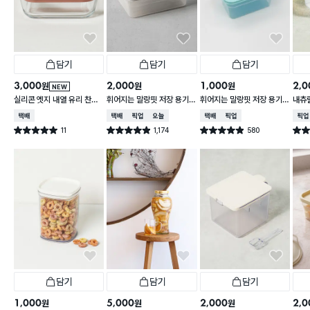
담기
담기
담기
3,000
2,000
1,000
2,0
원
원
원
NEW
실리콘 엣지 내열 유리 찬통
휘어지는 말랑핏 저장 용기
휘어지는 말랑핏 저장 용기
내츄럴
550 ml
2 L 그레이
900ml 스카이블루
L
택배배송
택배배송
매장픽업
오늘배송
택배배송
매장픽업
매장
11
1,174
580
별점 5.0점
별점 4.9점
별점 4.9점
별점 
건 작성
건 작성
건 작성
담기
담기
담기
1,000
5,000
2,000
2,0
원
원
원