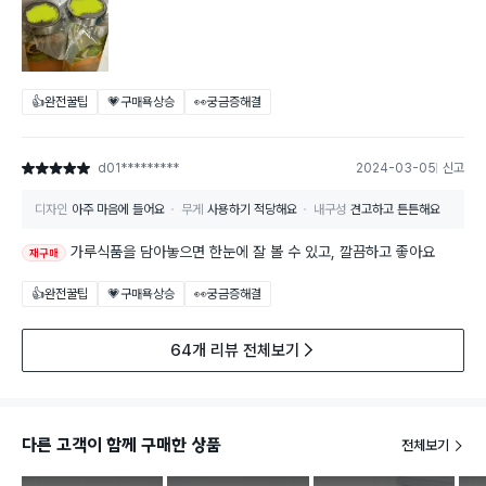
👍완전꿀팁
💗구매욕상승
👀궁금증해결
d01*********
2024-03-05
신고
별점 5점
디자인
아주 마음에 들어요
무게
사용하기 적당해요
내구성
견고하고 튼튼해요
가루식품을 담아놓으면 한눈에 잘 볼 수 있고, 깔끔하고 좋아요
재구매
👍완전꿀팁
💗구매욕상승
👀궁금증해결
64개 리뷰 전체보기
다른 고객이 함께 구매한 상품
전체보기