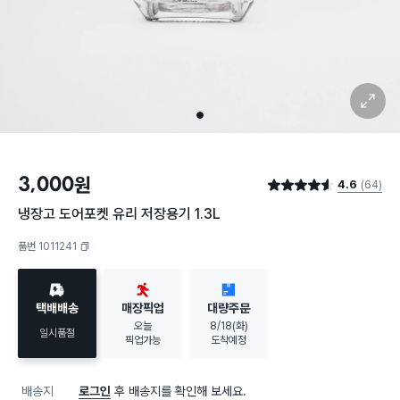
확대 보기
1
3,000
원
4.6
(64)
별점 4.6점
냉장고 도어포켓 유리 저장용기 1.3L
품번 1011241
복사하기
택배배송
매장픽업
대량주문
오늘
8/18(화)
일시품절
픽업가능
도착예정
배송지
로그인
후 배송지를 확인해 보세요.