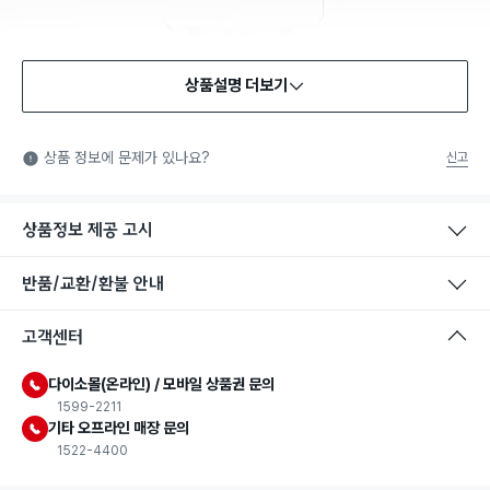
상품설명 더보기
식품용 기구
식품용 기구: 식품위생법에서 정한 규격에 따라 제조되어 식품 또
상품 정보에 문제가 있나요?
신고
는 식품첨가물에 사용할 수 있는 식품용기구라는 표시입니다.
상품정보 제공 고시
반품/교환/환불 안내
고객센터
다이소몰(온라인) / 모바일 상품권 문의
1599-2211
기타 오프라인 매장 문의
1522-4400