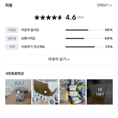
리뷰
전체보기
4.6
별점 4.6점
(64)
마음에 들어요
59%
디자인
보통이에요
48%
내구성
사용하기 적당해요
75%
무게
자세히 보기
사진&동영상
14
고객 리뷰 
더보기