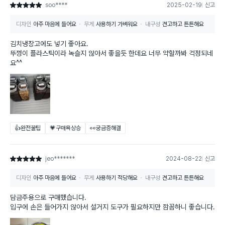
soo****
2025-02-19
신고
별점 5점
디자인
아주 마음에 들어요
무게
사용하기 가벼워요
내구성
견고하고 튼튼해요
김치냉장고에도 넣기 좋아요.
뚜껑이 플라스틱이라 녹슬지 않아서 좋을듯 한데요 너무 약할까봐 걱정되네
요^^
👍완전꿀팁
💗구매욕상승
👀궁금증해결
jeo*******
2024-08-22
신고
별점 5점
디자인
아주 마음에 들어요
무게
사용하기 적당해요
내구성
견고하고 튼튼해요
담금주용으로 구매했습니다.
입구에 손은 들어가지 않아서 설거지 도구가 필요하지만 깜꼼하니 좋습니다.