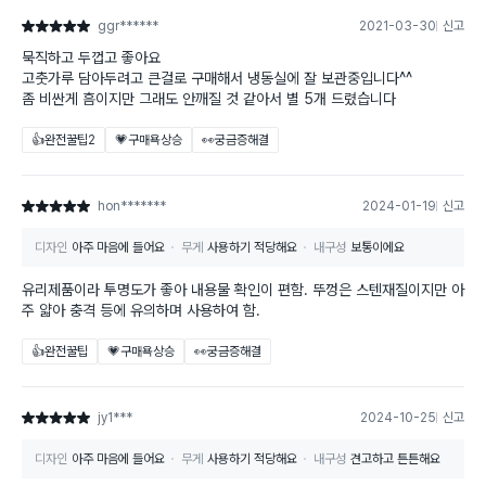
ggr******
2021-03-30
신고
별점 5점
묵직하고 두껍고 좋아요
고춧가루 담아두려고 큰걸로 구매해서 냉동실에 잘 보관중입니다^^
좀 비싼게 흠이지만 그래도 안깨질 것 같아서 별 5개 드렸습니다
👍완전꿀팁
2
💗구매욕상승
👀궁금증해결
hon*******
2024-01-19
신고
별점 5점
디자인
아주 마음에 들어요
무게
사용하기 적당해요
내구성
보통이에요
유리제품이라 투명도가 좋아 내용물 확인이 편함. 뚜껑은 스텐재질이지만 아
주 얇아 충격 등에 유의하며 사용하여 함.
👍완전꿀팁
💗구매욕상승
👀궁금증해결
jy1***
2024-10-25
신고
별점 5점
디자인
아주 마음에 들어요
무게
사용하기 적당해요
내구성
견고하고 튼튼해요