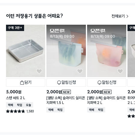
이런 저장용기 상품은 어때요?
전체보기
구매 3만+
구매
판매시작
판매시작
8/13(목) 09:00
8/13(목) 09:00
담기
알림신청
알림신청
5,000
2,000
2,000
2,0
원
원
원
NEW
NEW
스텐 바트 2 L
[열탕 소독] 슬라이드 실리콘
[열탕 소독] 슬라이드 실리콘
휘어
지퍼백 1.5 L
지퍼백 2 L
2 L
택배배송
매장픽업
오늘배송
택배배송
매장픽업
택배배송
매장픽업
택배
1,583
별점 4.8점
건 작성
별점 