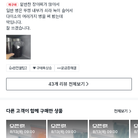
밑반찬 장아찌가 많아서
재구매
일반 병은 뚜껑 내부가 쇠라 녹이 슬어서
다이소의 여러가지 병을 써 봤는데
딱입니다.
잘 쓰겠습니다.
👍완전꿀팁
2
💗구매욕상승
👀궁금증해결
43개 리뷰 전체보기
다른 고객이 함께 구매한 상품
전체보기
판매시작
판매시작
판매시작
판
8/13(목) 09:00
8/13(목) 09:00
8/13(목) 09:00
8/