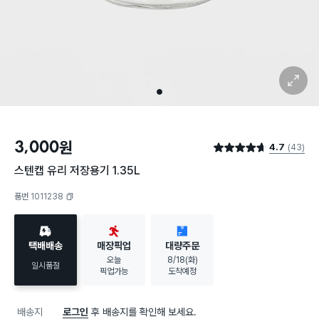
확대 보기
1
3,000
원
4.7
(43)
별점 4.7점
스텐캡 유리 저장용기 1.35L
품번 1011238
복사하기
택배배송
매장픽업
대량주문
오늘
8/18(화)
일시품절
픽업가능
도착예정
배송지
로그인
후 배송지를 확인해 보세요.