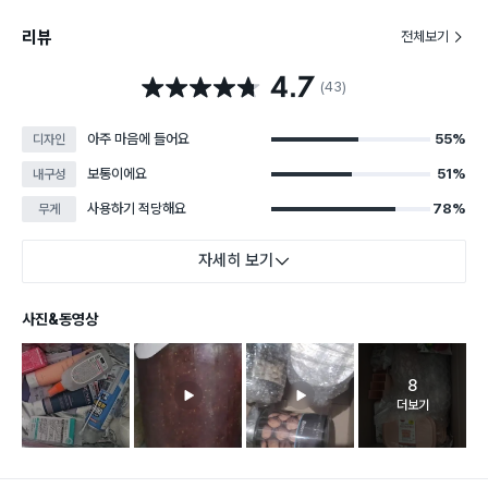
리뷰
전체보기
4.7
별점 4.7점
(43)
아주 마음에 들어요
55%
디자인
보통이에요
51%
내구성
사용하기 적당해요
78%
무게
자세히 보기
사진&동영상
8
고객 리뷰 
더보기