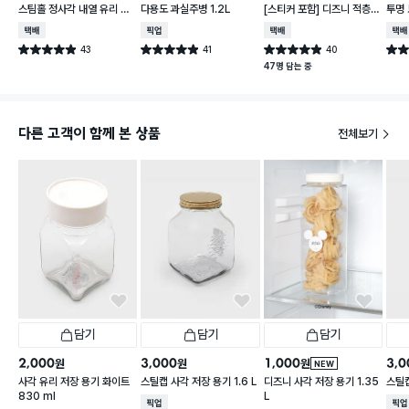
스팀홀 정사각 내열 유리 찬
다용도 과실주병 1.2L
[스티커 포함] 디즈니 적층
투명 
통 1.2 L
가능한 말랑핏 600 ml 아
택배배송
매장픽업
택배배송
택배
이보리
43
41
40
별점 4.9점
별점 4.9점
별점 4.9점
별점 
건 작성
건 작성
건 작성
47명 담는 중
다른 고객이 함께 본 상품
전체보기
담기
담기
담기
2,000
3,000
1,000
3,0
원
원
원
NEW
사각 유리 저장 용기 화이트
스틸캡 사각 저장 용기 1.6 L
디즈니 사각 저장 용기 1.35
스틸캡
830 ml
L
매장픽업
매장