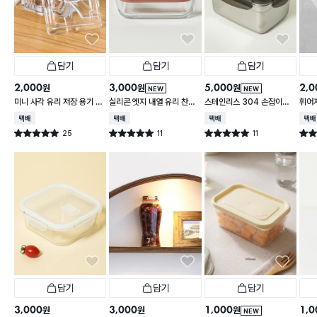
담기
담기
담기
2,000
3,000
5,000
2,0
원
원
원
NEW
NEW
미니 사각 유리 저장 용기 13
실리콘 엣지 내열 유리 찬통
스테인리스 304 손잡이형
휘어
0 ml
550 ml
대용량 찬통 2.2 L
2 L
택배배송
택배배송
택배배송
택배
25
11
11
별점 5.0점
별점 5.0점
별점 5.0점
별점 
건 작성
건 작성
건 작성
담기
담기
담기
3,000
3,000
1,000
1,0
원
원
원
NEW