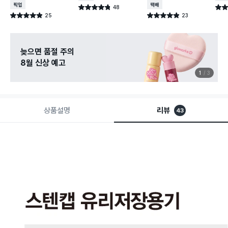
매장픽업
택배배송
48
별점 4.8점
별점 
건 작성
25
23
별점 4.9점
별점 4.9점
건 작성
건 작성
늦으면 품절 주의
8월 신상 예고
1
3
상품설명
리뷰
43