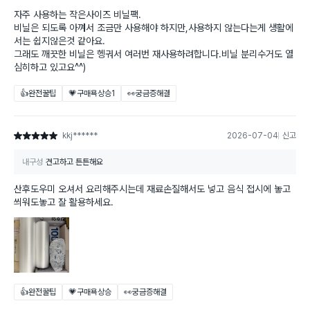
자주 사용하는 작은사이즈 비닐팩.
비닐은 되도록 아껴서 조금만 사용해야 하지만,사용하지 않는다는게 생활에
서는 쉽지않은것 같아요.
그래도 깨끗한 비닐은 헹궈서 여러번 재사용하려합니다.비닐 분리수거도 열
심히하고 있고요^^)
👍완전꿀팁
💗구매욕상승
1
👀궁금증해결
kkj******
2026-07-04
신고
별점 5점
내구성
견고하고 튼튼해요
산후도우미 오셔서 요리해주시는데 재료손질해서도 넣고 음식 접시에 놓고
씌워도놓고 잘 활용하세요.
👍완전꿀팁
💗구매욕상승
👀궁금증해결