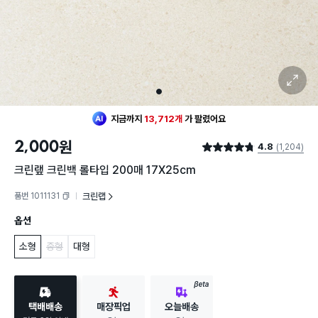
확대 보기
1
지금까지
13,712개
가
팔렸어요
2,000
원
4.8
(1,204)
별점 4.8점
크린랲 크린백 롤타입 200매 17X25cm
품번 1011131
크린랩
복사하기
옵션
소형
중형
대형
BETA
택배배송
매장픽업
오늘배송