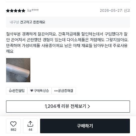
lia****
2026-05-27
신고
별점 5점
내구성
견고하고 튼튼해요
절삭부분 경쾌하게 잘끈어져요. 간혹저급제품 할인하는데서 구입했다가 잘
안 끈어져서 곤란했던 경험이 있는데 다이소제품은 저렴해도 그렇지않아요.
만족하며 가성비제품 사용중이에요 남은 아채 재료들 담아두는데 주로사용
해요
👍완전꿀팁
💗구매욕상승
👀궁금증해결
1,204개 리뷰 전체보기
구매하기
882
44
다른 고객이 함께 구매한 상품
전체보기