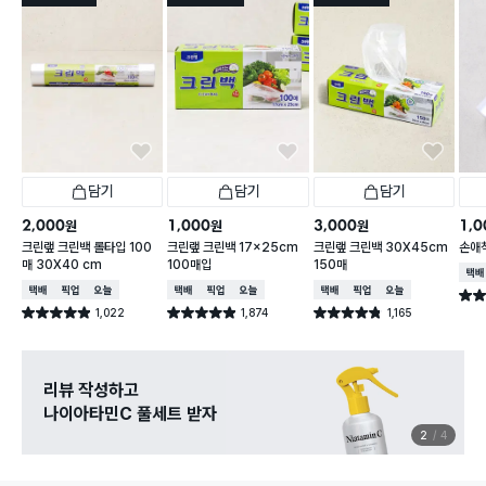
담기
담기
담기
2,000
1,000
3,000
1,0
원
원
원
크린랲 크린백 롤타입 100
크린랲 크린백 17x25cm
크린랲 크린백 30X45cm
손애착
매 30X40 cm
100매입
150매
택배
택배배송
매장픽업
오늘배송
택배배송
매장픽업
오늘배송
택배배송
매장픽업
오늘배송
별점 
1,022
1,874
1,165
별점 4.9점
별점 4.9점
별점 4.8점
건 작성
건 작성
건 작성
리뷰 작성하고
나이아타민C 풀세트 받자
2
4