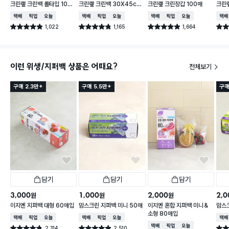
크린랲 크린백 롤타입 100
크린랲 크린백 30X45cm
크린랲 크린장갑 100매
크린랲
매 30X40 cm
150매
100
택배배송
매장픽업
오늘배송
택배배송
매장픽업
오늘배송
택배배송
매장픽업
오늘배송
택배
1,022
1,165
1,664
별점 4.9점
별점 4.8점
별점 4.9점
별점 
건 작성
건 작성
건 작성
이런 위생/지퍼백 상품은 어때요?
전체보기
구매 2.3만+
구매 5.5만+
구매
담기
담기
담기
3,000
1,000
2,000
2,0
원
원
원
이지엔 지퍼백 대형 60매입
맘스크린 지퍼백 미니 50매
이지엔 혼합 지퍼백 미니＆
맘스크
소형 80매입
택배배송
매장픽업
오늘배송
택배배송
매장픽업
오늘배송
택배
택배배송
매장픽업
오늘배송
2,314
2,510
별점 4.8점
별점 4.9점
별점 