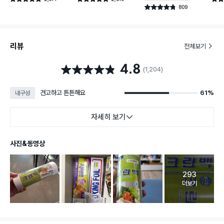
건 작성
건 작성
809
별점 4.8점
건 작성
리뷰
전체보기
4.8
별점 4.8점
(1,204)
견고하고 튼튼해요
61%
내구성
자세히 보기
사진&동영상
293
고객 리뷰 
더보기