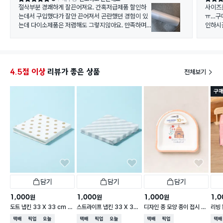
절삭부분 경쾌하게 잘끈어져요. 간혹저급제품 할인하
사이즈를 착
는데서 구입했다가 잘안 끈어져서 곤란했던 경험이 있
ㅠ…구
는데 다이소제품은 저렴해도 그렇지않아요. 만족하며
인하시
가성비제품 사용중이에요 남은 아채 재료들 담아두는
데 주로사용해요
4.5점 이상
리뷰가 좋은 상품
전체보기
구매
담기
담기
담기
1,000
1,000
1,000
1,0
원
원
원
도트 냅킨 33 X 33 cm 1
스트라이프 냅킨 33 X 33
디자인 종 모양 종이 접시 18
리빙 
5매입
cm 15매입
cm 10개입
0매
택배배송
매장픽업
오늘배송
택배배송
매장픽업
오늘배송
택배배송
매장픽업
택배