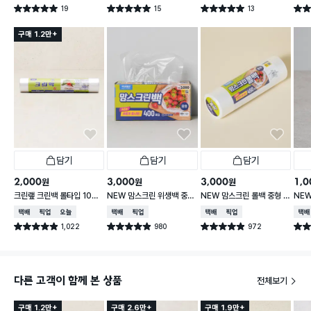
19
15
13
별점 5.0점
별점 5.0점
별점 5.0점
별점 
건 작성
건 작성
건 작성
구매 1.2만+
담기
담기
담기
2,000
3,000
3,000
1,0
원
원
원
크린랲 크린백 롤타입 100
NEW 맘스크린 위생백 중형
NEW 맘스크린 롤백 중형 4
NEW
매 30X40 cm
400매입
50매입
30
택배배송
매장픽업
오늘배송
택배배송
매장픽업
택배배송
매장픽업
택배
1,022
980
972
별점 4.9점
별점 4.9점
별점 4.9점
별점 
건 작성
건 작성
건 작성
다른 고객이 함께 본 상품
전체보기
구매 1.2만+
구매 2.6만+
구매 1.9만+