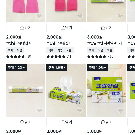
담기
담기
담기
2,000
2,000
3,000
3,0
원
원
원
크린랲 고무장갑 S
크린랲 고무장갑 L
크린랲 크린 지퍼백 40매 1
크린랲
8X20 cm
5X3
택배배송
매장픽업
택배배송
매장픽업
오늘배송
택배배송
매장픽업
오늘배송
택배
184
311
750
별점 4.8점
별점 4.9점
별점 4.9점
별점 
건 작성
건 작성
건 작성
구매 1.2만+
구매 1.9만+
구매 1.9만+
구매
담기
담기
담기
2,000
3,000
3,000
1,0
원
원
원