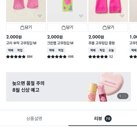
담기
담기
담기
2,000
2,000
2,000
1,0
원
원
원
고리 부착 고무장갑 M
크린랩 고무장갑 M
주름 고무장갑 중형
고무
택배배송
매장픽업
택배배송
매장픽업
택배배송
매장픽업
오늘배송
택배
884
498
52
별점 4.9점
별점 4.9점
별점 4.9점
별점 
건 작성
건 작성
건 작성
늦으면 품절 주의
8월 신상 예고
1
3
상품설명
리뷰
70