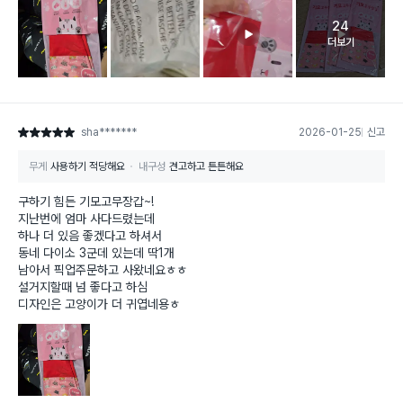
24
고객 리뷰 
더보기
sha*******
2026-01-25
신고
별점 5점
무게
사용하기 적당해요
내구성
견고하고 튼튼해요
구하기 힘든 기모고무장갑~!
지난번에 엄마 사다드렸는데
하나 더 있음 좋겠다고 하셔서
동네 다이소 3군데 있는데 딱1개
남아서 픽업주문하고 사왔네요ㅎㅎ
설거지할때 넘 좋다고 하심
디자인은 고양이가 더 귀엽네용ㅎ