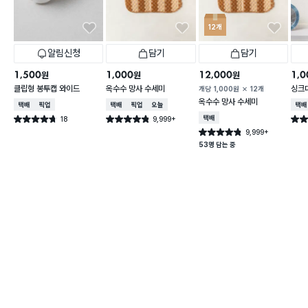
12개
알림신청
담기
담기
1,500
1,000
12,000
1,0
원
원
원
클립형 봉투캡 와이드
옥수수 망사 수세미
싱크
개당
1,000
원
12개
옥수수 망사 수세미
택배배송
매장픽업
택배배송
매장픽업
오늘배송
택배
18
9,999+
택배배송
별점 4.7점
별점 4.8점
별점 
건 작성
건 작성
9,999+
별점 4.8점
건 작성
53명 담는 중