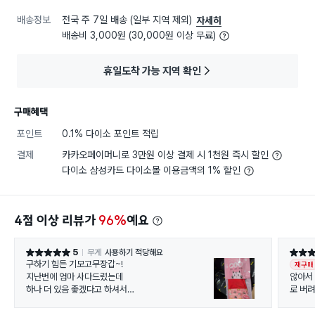
배송정보
전국 주 7일 배송 (일부 지역 제외)
자세히
배송비 3,000원 (30,000원 이상 무료)
휴일도착 가능 지역 확인
구매혜택
포인트
0.1% 다이소 포인트 적립
결제
카카오페이머니로 3만원 이상 결제 시 1천원 즉시 할인
다이소 삼성카드 다이소몰 이용금액의 1% 할인
4점 이상 리뷰가
96%
예요
5
무게
사용하기 적당해요
별점 5점
별점 5
구하기 힘든 기모고무장갑~!
재구매
지난번에 엄마 사다드렸는데
않아서
하나 더 있음 좋겠다고 하셔서
로 버
동네 다이소 3군데 있는데 딱1개
긴함ㅋ
남아서 픽업주문하고 사왔네요ㅎㅎ