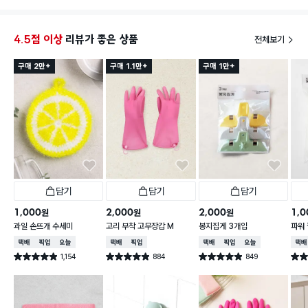
설거지할때 넘 좋다고 하심
디자인은 고양이가 더 귀엽네용ㅎ
4.5점 이상
리뷰가 좋은 상품
전체보기
구매 2만+
구매 1.1만+
구매 1만+
담기
담기
담기
1,000
2,000
2,000
1,0
원
원
원
과일 손뜨개 수세미
고리 부착 고무장갑 M
봉지집게 3개입
파워 
택배배송
매장픽업
오늘배송
택배배송
매장픽업
택배배송
매장픽업
오늘배송
택배
1,154
884
849
별점 4.9점
별점 4.9점
별점 4.9점
별점 
건 작성
건 작성
건 작성