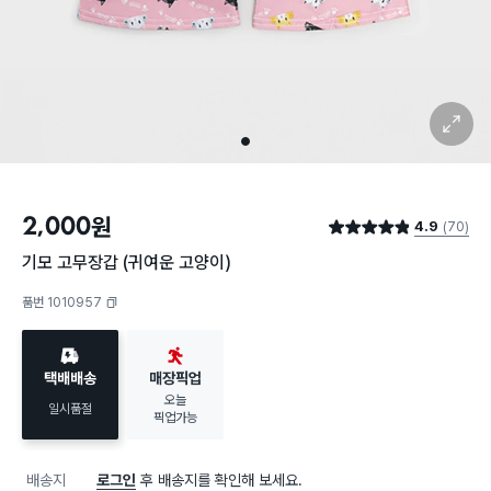
확대 보기
1
2,000
원
4.9
(70)
별점 4.9점
기모 고무장갑 (귀여운 고양이)
품번 1010957
복사하기
택배배송
매장픽업
오늘
일시품절
픽업가능
배송지
로그인
후 배송지를 확인해 보세요.