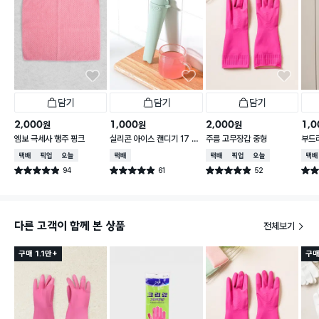
담기
담기
담기
2,000
1,000
2,000
1,0
원
원
원
엠보 극세사 행주 핑크
실리콘 아이스 캔디기 17 X
주름 고무장갑 중형
부드러
4 cm
0 c
택배배송
매장픽업
오늘배송
택배배송
택배배송
매장픽업
오늘배송
택배
94
61
52
별점 4.9점
별점 4.9점
별점 4.9점
별점 
건 작성
건 작성
건 작성
다른 고객이 함께 본 상품
전체보기
구매 1.1만+
구매