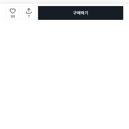
구매하기
301
7
로그인
온라인 다이소몰 1599-2211
온라인 다이소몰
다이소 매장 1522-4400
다이소 매장
평일 09:00 ~ 18:00
평일 09:00 ~ 18:00
주문조회
매장 상품 찾기
취소/교환/반품 신청
매장 위치 찾기
공지사항
1:1 문의
FAQ
고객센터
1:1 문의
제휴문의
앱 장애/신고
멤버십