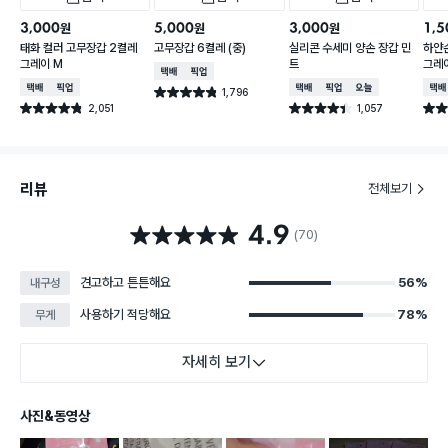
3,000
5,000
3,000
1,5
원
원
원
태화 컬러 고무장갑 2켤레
고무장갑 6켤레 (중)
실리콘 수세미 양손 장갑 민
하얀
그레이 M
트
그레
택배배송
매장픽업
택배배송
매장픽업
택배배송
매장픽업
오늘배송
택배
1,796
별점 4.8점
건 작성
2,051
1,057
별점 4.8점
별점 4.4점
별점 
건 작성
건 작성
리뷰
전체보기
4.9
별점 4.9점
(70)
견고하고 튼튼해요
56%
내구성
사용하기 적당해요
78%
무게
자세히 보기
사진&동영상