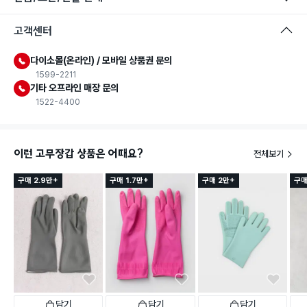
고객센터
다이소몰(온라인) / 모바일 상품권 문의
1599-2211
기타 오프라인 매장 문의
1522-4400
이런 고무장갑 상품은 어때요?
전체보기
구매 2.9만+
구매 1.7만+
구매 2만+
구매
담기
담기
담기