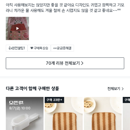
아직 사용해보지는 않았지만 좋을 것 같아요 디자인도 귀엽고 깜찍하고 기모
라니 차가운 물 사용해도 겨울 철에 손 시렵지도 않을 것 같고 좋네요~~^^
👍완전꿀팁
1
💗구매욕상승
👀궁금증해결
70개 리뷰 전체보기
다른 고객이 함께 구매한 상품
전체보기
구매 23만+
구매
판매시작
8/7(금) 10:00