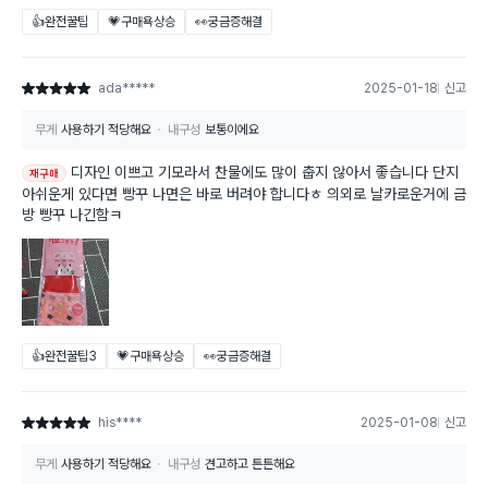
👍완전꿀팁
💗구매욕상승
👀궁금증해결
ada*****
2025-01-18
신고
별점 5점
무게
사용하기 적당해요
내구성
보통이에요
디자인 이쁘고 기모라서 찬물에도 많이 춥지 않아서 좋습니다 단지
재구매
아쉬운게 있다면 빵꾸 나면은 바로 버려야 합니다ㅎ 의외로 날카로운거에 금
방 빵꾸 나긴함ㅋ
👍완전꿀팁
3
💗구매욕상승
👀궁금증해결
his****
2025-01-08
신고
별점 5점
무게
사용하기 적당해요
내구성
견고하고 튼튼해요