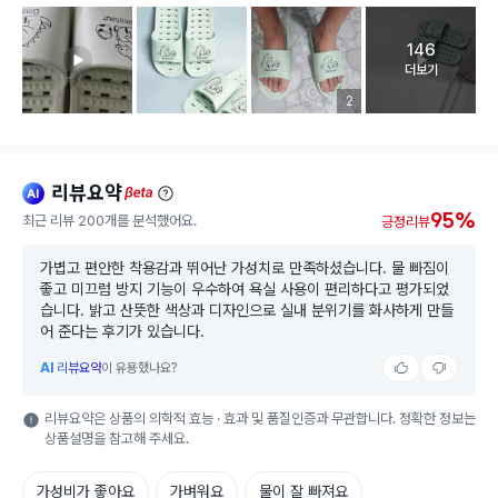
146
고객 리뷰 
더보기
리뷰 이미지 등록 개수
2
리뷰요약
ai
beta
95%
최근 리뷰 200개를 분석했어요.
긍정리뷰
가볍고 편안한 착용감과 뛰어난 가성치로 만족하셨습니다. 물 빠짐이
좋고 미끄럼 방지 기능이 우수하여 욕실 사용이 편리하다고 평가되었
습니다. 밝고 산뜻한 색상과 디자인으로 실내 분위기를 화사하게 만들
어 준다는 후기가 있습니다.
AI
리뷰요약
이 유용했나요?
리뷰요약은 상품의 의학적 효능 · 효과 및 품질인증과 무관합니다. 정확한 정보는
상품설명을 참고해 주세요.
가성비가 좋아요
가벼워요
물이 잘 빠져요