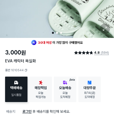
확대 보기
최근 한달
182명
이
구매했어요
1
2
3
30대 여성
이 가장 많이
구매했어요
최근 한달
182명
이
구매했어요
30대 여성
이 가장 많이
구매했어요
3,000
원
4.8
(594)
별점 4.8점
EVA 캐릭터 욕실화
품번 1010544
복사하기
BETA
택배배송
매장픽업
오늘배송
대량주문
오늘
오늘
8/14(금)
일시품절
픽업가능
도착예정
도착예정
배송지
로그인
후 배송지를 확인해 보세요.