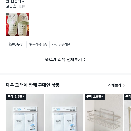
잘 신을게요!
고맙습니다!!
👍완전꿀팁
💗구매욕상승
👀궁금증해결
594개 리뷰 전체보기
다른 고객이 함께 구매한 상품
전체보기
구매 5.3만+
구매 2.8만+
구매