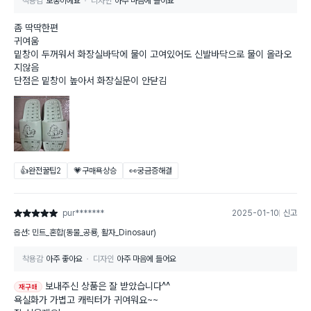
착용감
보통이에요
디자인
아주 마음에 들어요
좀 딱딱한편
귀여움
밑창이 두꺼워서 화장실바닥에 물이 고여있어도 신발바닥으로 물이 올라오
지않음
단점은 밑창이 높아서 화장실문이 안닫김
👍완전꿀팁
2
💗구매욕상승
👀궁금증해결
pur*******
2025-01-10
신고
별점 5점
옵션: 민트_혼합(동물_공룡, 활자_Dinosaur)
착용감
아주 좋아요
디자인
아주 마음에 들어요
보내주신 상품은 잘 받았습니다^^
재구매
욕실화가 가볍고 캐릭터가 귀여워요~~