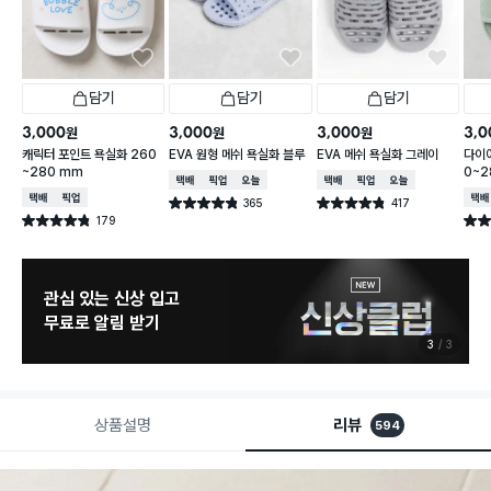
담기
담기
담기
3,000
3,000
3,000
3,0
원
원
원
캐릭터 포인트 욕실화 260
EVA 원형 메쉬 욕실화 블루
EVA 메쉬 욕실화 그레이
다이아
~280 mm
0~2
택배배송
매장픽업
오늘배송
택배배송
매장픽업
오늘배송
택배배송
매장픽업
택배
365
417
별점 4.8점
별점 4.8점
건 작성
건 작성
179
별점 4.8점
별점 
건 작성
관심 있는 신상 입고
무료로 알림 받기
3
3
상품설명
리뷰
594