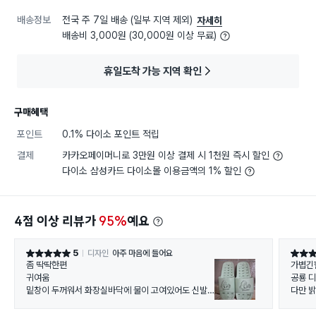
배송정보
전국 주 7일 배송 (일부 지역 제외)
자세히
배송비 3,000원 (30,000원 이상 무료)
휴일도착 가능 지역 확인
구매혜택
포인트
0.1% 다이소 포인트 적립
결제
카카오페이머니로 3만원 이상 결제 시 1천원 즉시 할인
다이소 삼성카드 다이소몰 이용금액의 1% 할인
4점 이상 리뷰가
95%
예요
5
디자인
아주 마음에 들어요
별점 5점
별점 5
좀 딱딱한편
가볍긴
귀여움
공룡 
밑창이 두꺼워서 화장실바닥에 물이 고여있어도 신발
다만 
바닥으로 물이 올라오지않음
지않아
단점은 밑창이 높아서 화장실문이 안닫김