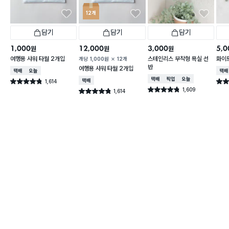
12개
담기
담기
담기
1,000
12,000
3,000
5,0
원
원
원
여행용 샤워 타월 2개입
스테인리스 부착형 욕실 선
화이트
개당
1,000
원
12개
반
여행용 샤워 타월 2개입
택배배송
오늘배송
택배
택배배송
매장픽업
오늘배송
1,614
택배배송
별점 4.8점
별점 
건 작성
1,609
별점 4.8점
1,614
별점 4.8점
건 작성
건 작성