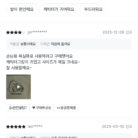
발이 편안해요
캐릭터가 귀여워요
부드러워요
pri********
2025-12-28
신고
별점 4점
착용감
보통이에요
디자인
마음에 들어요
손님용 욕실화로 사용하려고 구매햇어요
캐릭터그림이 귀엽고 사이즈가 제일 크네요~
잘 사용할께요~
👍완전꿀팁
1
💗구매욕상승
👀궁금증해결
len*****
2025-05-10
신고
별점 5점