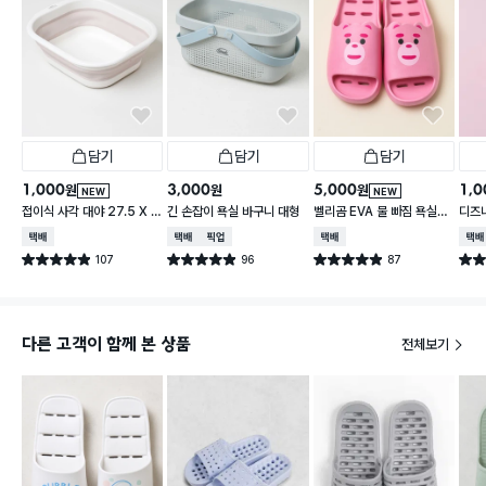
담기
담기
담기
1,000
3,000
5,000
1,0
원
원
원
NEW
NEW
접이식 사각 대야 27.5 X 2
긴 손잡이 욕실 바구니 대형
벨리곰 EVA 물 빠짐 욕실화
디즈
3 cm
260~280 mm
컵
택배배송
택배배송
매장픽업
택배배송
택배
107
96
87
별점 4.9점
별점 4.9점
별점 4.9점
별점 
건 작성
건 작성
건 작성
다른 고객이 함께 본 상품
전체보기