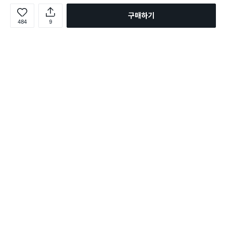
구매하기
484
9
로그인
온라인 다이소몰 1599-2211
온라인 다이소몰
다이소 매장 1522-4400
다이소 매장
평일 09:00 ~ 18:00
평일 09:00 ~ 18:00
주문조회
매장 상품 찾기
취소/교환/반품 신청
매장 위치 찾기
공지사항
1:1 문의
FAQ
고객센터
1:1 문의
제휴문의
앱 장애/신고
멤버십