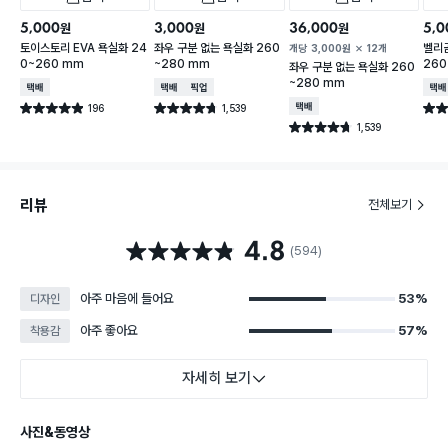
5,000
3,000
36,000
5,0
원
원
원
토이스토리 EVA 욕실화 24
좌우 구분 없는 욕실화 260
벨리
개당
3,000
원
12개
0~260 mm
~280 mm
260
좌우 구분 없는 욕실화 260
~280 mm
택배배송
택배배송
매장픽업
택배
196
1,539
택배배송
별점 4.9점
별점 4.7점
별점 
건 작성
건 작성
1,539
별점 4.7점
건 작성
리뷰
전체보기
4.8
별점 4.8점
(594)
아주 마음에 들어요
53%
디자인
아주 좋아요
57%
착용감
자세히 보기
사진&동영상