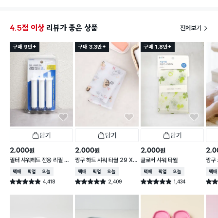
4.5점 이상
리뷰가 좋은 상품
전체보기
구매 9만+
구매 3.3만+
구매 1.8만+
담기
담기
담기
2,000
2,000
2,000
2,0
원
원
원
필터 샤워헤드 전용 리필 필
짱구 하드 샤워 타월 29 X
클로버 샤워 타월
짱구 
터 3개입
95 cm
X 9
택배배송
매장픽업
오늘배송
택배배송
매장픽업
오늘배송
택배배송
매장픽업
오늘배송
택배
4,418
2,409
1,434
별점 4.9점
별점 4.9점
별점 4.9점
별점 
건 작성
건 작성
건 작성