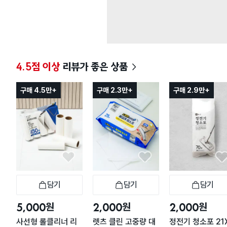
4.5점 이상
리뷰가 좋은 상품
구매 4.5만+
구매 2.3만+
구매 2.9만+
담기
담기
담기
장바구니
장바구니
장
원
원
원
5,000
2,000
2,000
사선형 롤클리너 리
렛츠 클린 고중량 대
정전기 청소포 21