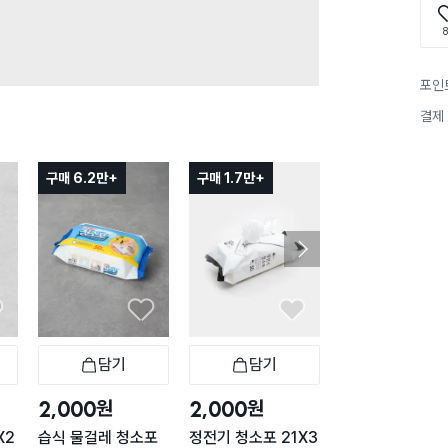
8
포인
결제
구매 6.2만+
구매 1.7만+
담기
담기
담기
바구니
장바구니
장바구니
장
원
원
원
2,000
2,000
2,000
X2
습식 물걸레 청소포
정전기 청소포 21X3
미니 매직 블럭 