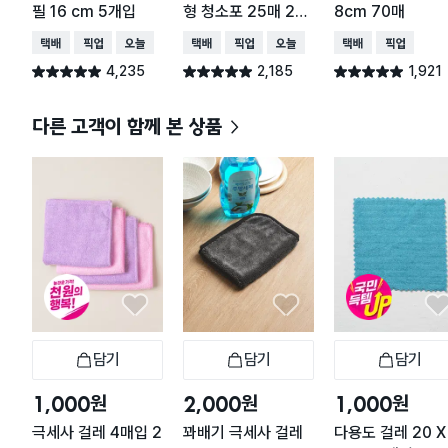
필 16 cm 5개입
형 청소포 25매 20
8cm 70매
X 37 cm
택배배송
매장픽업
오늘배송
택배배송
매장픽업
오늘배송
택배배송
매장픽업
4,235
2,185
1,921
별점 4.9점
별점 4.9점
별점 4.9점
건 작성
건 작성
건 작성
다른 고객이 함께 본 상품
담기
담기
담기
장바구니
장바구니
장
원
원
원
1,000
2,000
1,000
극세사 걸레 4매입 2
꽈배기 극세사 걸레
다용도 걸레 20 X