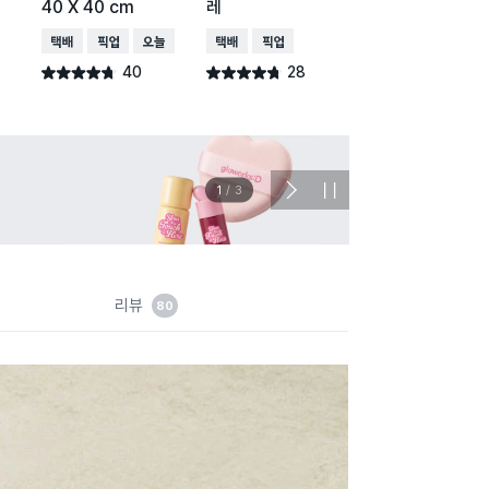
40 X 40 cm
레
사 걸레 2P
택배배송
매장픽업
오늘배송
택배배송
매장픽업
택배배송
매장픽업
오
40
28
555
별점 4.7점
별점 4.7점
별점 4.7점
건 작성
건 작성
건 작
이벤트
관심 
2
/
3
다
정
음
지
슬
라
이
드
리뷰
80