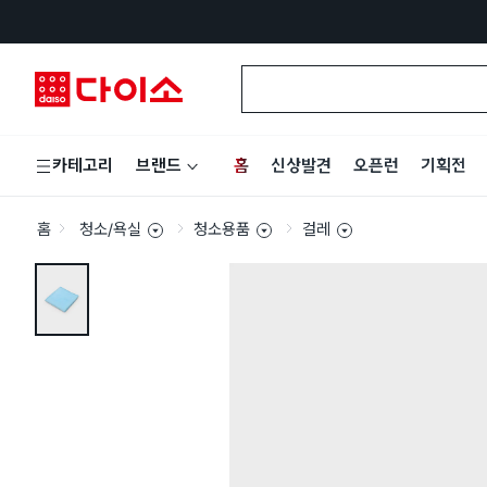
홈
신상발견
오픈런
기획전
카테고리
브랜드
홈
청소/욕실
청소용품
걸레