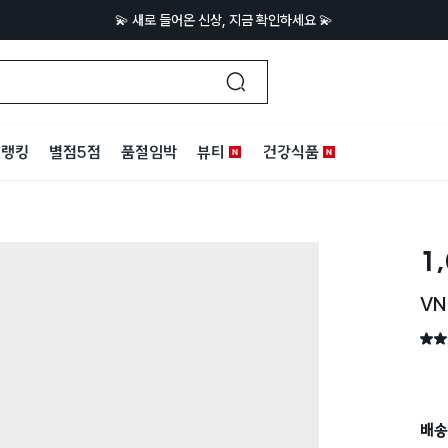
💫 새로 들어온 신상, 지금 확인하세요 💫
랭킹
별점5점
품절임박
뷰티
건강식품
1
VN
별점 
배송