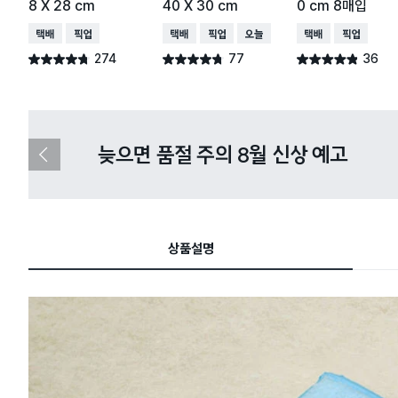
8 X 28 cm
40 X 30 cm
0 cm 8매입
택배배송
매장픽업
택배배송
매장픽업
오늘배송
택배배송
매장픽업
274
77
36
별점 4.7점
별점 4.7점
별점 4.8점
건 작성
건 작성
건 작성
다이소X카카오페이 8월 결제 혜택 
이
전
슬
라
이
드
상품설명