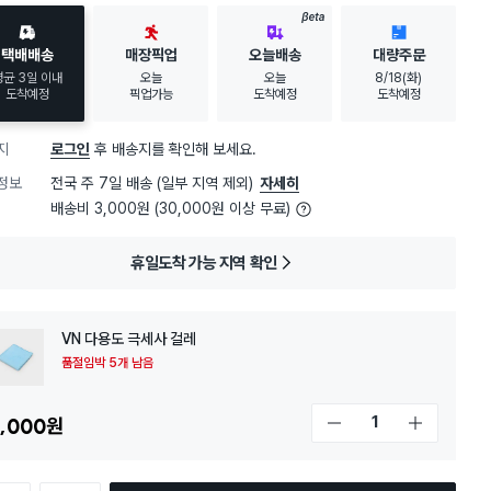
BETA
택배배송
매장픽업
오늘배송
대량주문
평균 3일 이내
오늘
오늘
8/18(화)
도착예정
픽업가능
도착예정
도착예정
지
로그인
후 배송지를 확인해 보세요.
정보
전국 주 7일 배송 (일부 지역 제외)
자세히
배송비 3,000원 (30,000원 이상 무료)
휴일도착 가능 지역 확인
VN 다용도 극세사 걸레
품절임박 5개 남음
,000
원
개수 감소
개수 증가