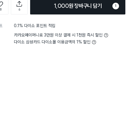
1,000원 장바구니 담기
1
8
6
트
0.1% 다이소 포인트 적립
카카오페이머니로 3만원 이상 결제 시 1천원 즉시 할인
다이소 삼성카드 다이소몰 이용금액의 1% 할인
담기
담기
담기
바구니
장바구니
장바구니
장
원
원
원
1,000
2,000
1,000
40개
사선 롤클리너 85회
대형 건식 정전기 청
타일 줄눈용 걸