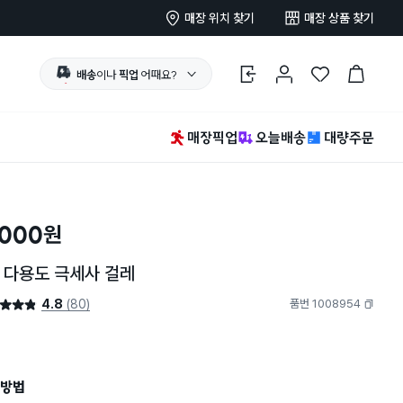
매장 위치 찾기
매장 상품 찾기
배송
이나
픽업
어때요?
로그인
마이페이지
찜 한 상품
장바구니
매장픽업
오늘배송
대량주문
,000
원
 다용도 극세사 걸레
4.8
(80)
품번 1008954
4.8점
복사하기
방법