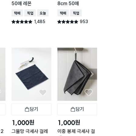
50매 레몬
8cm 50매
입
택배배송
매장픽업
오늘배송
택배배송
매장픽업
택배배송
매장픽업
1,485
953
399
별점 4.9점
별점 4.9점
별점 4.9점
건 작성
건 작성
건 작
구매 1.3만+
담기
담기
담기
바구니
장바구니
장바구니
장
원
원
원
1,000
1,000
1,000
 2
그물망 극세사 걸레
이중 봉제 극세사 걸
유리 닦이 전용 