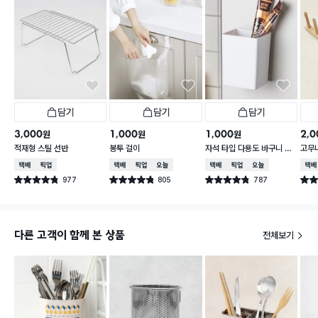
담기
담기
담기
3,000
1,000
1,000
2,0
원
원
원
적재형 스틸 선반
봉투 걸이
자석 타입 다용도 바구니 소
고무
형
택배배송
매장픽업
택배배송
매장픽업
오늘배송
택배배송
매장픽업
오늘배송
택배
977
805
787
별점 4.8점
별점 4.8점
별점 4.8점
별점 
건 작성
건 작성
건 작성
다른 고객이 함께 본 상품
전체보기