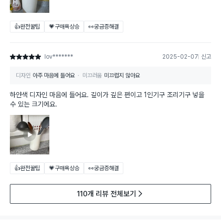
👍완전꿀팁
💗구매욕상승
👀궁금증해결
lov*******
2025-02-07
신고
별점 5점
디자인
아주 마음에 들어요
미끄러움
미끄럽지 않아요
하얀색 디자인 마음에 들어요. 깊이가 깊은 편이고 1인기구 조리기구 넣을
수 있는 크기에요.
👍완전꿀팁
💗구매욕상승
👀궁금증해결
110개 리뷰 전체보기