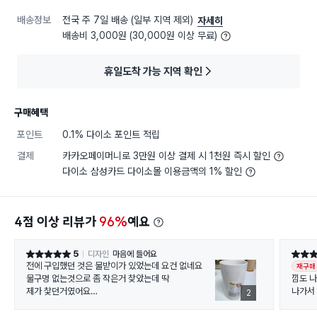
배송정보
전국 주 7일 배송 (일부 지역 제외)
자세히
배송비 3,000원 (30,000원 이상 무료)
휴일도착 가능 지역 확인
구매혜택
포인트
0.1% 다이소 포인트 적립
결제
카카오페이머니로 3만원 이상 결제 시 1천원 즉시 할인
다이소 삼성카드 다이소몰 이용금액의 1% 할인
4점 이상 리뷰가
96%
예요
5
디자인
마음에 들어요
별점 5점
별점 5
전에 구입했던 것은 물받이가 있었는데 요건 없네요
재구매
물구멍 없는것으로 좀 작은거 찾았는데 딱
낌도 
제가 찿던거였어요
나가서 
2
화이트로 주방 조리도구 모아 놓기 편해요
켰던건
박스다 