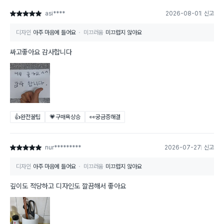
asi****
2026-08-01
신고
별점 5점
디자인
아주 마음에 들어요
미끄러움
미끄럽지 않아요
싸고좋아요 감사합니다
👍완전꿀팁
💗구매욕상승
👀궁금증해결
nur*********
2026-07-27
신고
별점 5점
디자인
아주 마음에 들어요
미끄러움
미끄럽지 않아요
깊이도 적당하고 디자인도 깔끔해서 좋아요