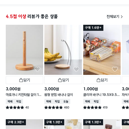
돼서 
셔야할
4.5점 이상
리뷰가 좋은 상품
전체보기
구매 1.6만+
담기
담기
담기
3,000
3,000
1,000
3,0
원
원
원
마호가니 키친타월 걸이 14
원형 받침 바나나 걸이
클리어 바구니 19.5X9.5X
자석 
X 31 cm
6.2cm
택배배송
매장픽업
택배배송
매장픽업
오늘배송
택배배송
매장픽업
택배
40
460
419
별점 5.0점
별점 4.9점
별점 4.9점
별점 
건 작성
건 작성
건 작성
구매 2.3만+
구매 1.3만+
구매 1.3만+
구매