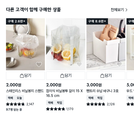
다른 고객이 함께 구매한 상품
전체보기
구매 2.6만+
구매 8.6만+
구매
담기
담기
담기
2,000
2,000
3,000
5,0
원
원
원
스테인리스 비닐봉지 스탠드
접이식 비닐봉투 걸이 15 X
팬트리 수납 바구니 3호
우드 
16.5 cm
택배배송
오늘배송
택배배송
매장픽업
택배
택배배송
매장픽업
2,147
2,126
별점 4.8점
별점 4.8점
별점 
건 작성
건 작성
1,170
별점 4.8점
97명 담는 중
건 작성