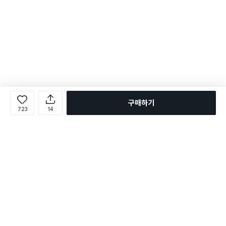
구매하기
723
14
로그인
온라인 다이소몰 1599-2211
온라인 다이소몰
다이소 매장 1522-4400
다이소 매장
평일 09:00 ~ 18:00
평일 09:00 ~ 18:00
주문조회
매장 상품 찾기
취소/교환/반품 신청
매장 위치 찾기
공지사항
1:1 문의