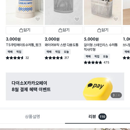
담기
담기
담기
3,000
2,000
5,000
1,0
원
원
원
TS쿠킹메이트수저통_핑크
와이어부착 스텐 다용도통
걸이형 스테인리스 수저통
브니
직사각형
택배배송
매장픽업
택배배송
매장픽업
오늘배송
택배
택배배송
매장픽업
오늘배송
32
317
별점 4.6점
별점 4.7점
별점 
건 작성
건 작성
475
별점 4.8점
건 작성
다이소X카카오페이
8월 결제 혜택 이벤트
3
4
상품설명
리뷰
110