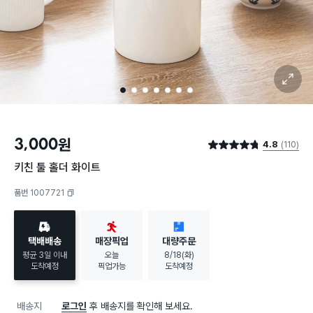
확대 보기
1
2
3
4
5
6
7
3,000
원
4.8
(110)
별점 4.8점
키친 툴 홀더 화이트
품번 1007721
복사하기
택배배송
매장픽업
대량주문
평균 3일 이내
오늘
8/18(화)
도착예정
픽업가능
도착예정
배송지
로그인
후 배송지를 확인해 보세요.