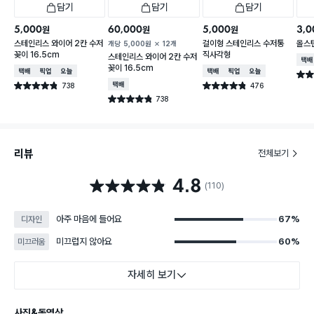
담기
담기
담기
5,000
60,000
5,000
3,0
원
원
원
스테인리스 와이어 2칸 수저
걸이형 스테인리스 수저통
올스
개당
5,000
원
12개
꽂이 16.5cm
직사각형
스테인리스 와이어 2칸 수저
택배
꽂이 16.5cm
택배배송
매장픽업
오늘배송
택배배송
매장픽업
오늘배송
별점 
738
택배배송
476
별점 4.8점
별점 4.8점
건 작성
건 작성
738
별점 4.8점
건 작성
리뷰
전체보기
4.8
별점 4.8점
(110)
아주 마음에 들어요
67%
디자인
미끄럽지 않아요
60%
미끄러움
자세히 보기
사진&동영상