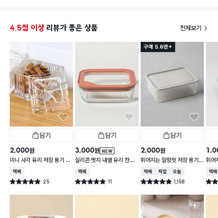
4.5점 이상
리뷰가 좋은 상품
전체보기
구매 5.6만+
담기
담기
담기
2,000
3,000
2,000
1,0
원
원
원
NEW
미니 사각 유리 저장 용기 13
실리콘 엣지 내열 유리 찬통
휘어지는 말랑핏 저장 용기
휘어
0 ml
550 ml
2 L 그레이
900
택배배송
택배배송
택배배송
매장픽업
오늘배송
택배
25
11
1,158
별점 5.0점
별점 5.0점
별점 4.9점
별점 
건 작성
건 작성
건 작성