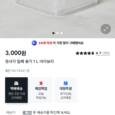
확대 보기
1
2
3
최근 한달
272명
이
구매했어요
30대 여성
이 가장 많이
구매했어요
3,000
원
4.7
(189)
최근 한달
272명
이
구매했어요
별점 4.7점
30대 여성
이 가장 많이
구매했어요
정사각 밀폐 용기 1 L 아이보리
품번 10074941
복사하기
택배배송
매장픽업
대량주문
평균 3일 이내
오늘
8/14(금)
도착예정
픽업가능
도착예정
배송지
로그인
후 배송지를 확인해 보세요.