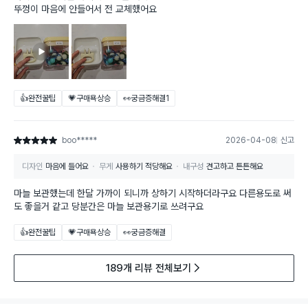
뚜껑이 마음에 안들어서 전 교체했어요
👍완전꿀팁
💗구매욕상승
👀궁금증해결
1
boo*****
2026-04-08
신고
별점 5점
디자인
마음에 들어요
무게
사용하기 적당해요
내구성
견고하고 튼튼해요
마늘 보관했는데 한달 가까이 되니까 상하기 시작하더라구요 다른용도로 써
도 좋을거 같고 당분간은 마늘 보관용기로 쓰려구요
👍완전꿀팁
💗구매욕상승
👀궁금증해결
189개 리뷰 전체보기