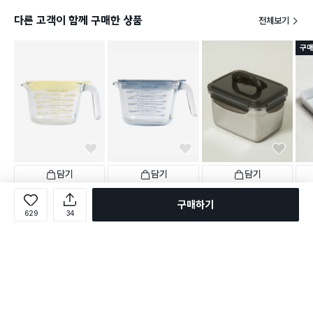
다른 고객이 함께 구매한 상품
전체보기
구매
담기
담기
담기
3,000
5,000
5,000
5,0
원
원
원
NEW
NEW
NEW
구매하기
네오플램 뚜껑형 내열유리
네오플램 뚜껑형 내열유리
스테인리스 304 손잡이형
스텐 
629
34
계량 저장용기 500 ml
계량 저장용기 1 L
대용량 찬통 2.5 L
택배
택배배송
택배배송
택배배송
별점 
111
83
59
별점 4.9점
별점 4.8점
별점 4.8점
건 작성
건 작성
건 작성
152명 담는 중
100명 담는 중