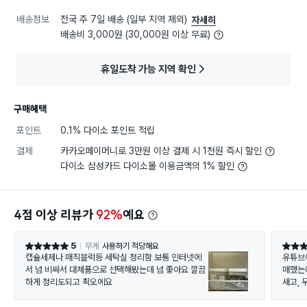
배송정보
전국 주 7일 배송 (일부 지역 제외)
자세히
배송비 3,000원 (30,000원 이상 무료)
휴일도착 가능 지역 확인
구매혜택
포인트
0.1% 다이소 포인트 적립
결제
카카오페이머니로 3만원 이상 결제 시 1천원 즉시 할인
다이소 삼성카드 다이소몰 이용금액의 1% 할인
4점 이상 리뷰가
92%
예요
5
무게
사용하기 적당해요
별점 5점
별점 5
캡슐세제나 매직블럭등 세탁실 정리함 보통 인터넷에
유튜브
서 넘 비싸서 대체품으로 선택해봤는데 넘 좋아요 깔끔
매했는
하게 정리도되고 쵝오에요
새고, 
들어요. 1L 용량이라 음식물 쓰레기를 담기에 
요.