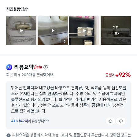
사진&동영상
29
고객 리뷰 
더보기
리뷰 이미지 등록 개수
2
리뷰요약
ai
beta
92%
최근 리뷰 200개를 분석했어요.
긍정리뷰
뛰어난 밀폐력과 내구성을 바탕으로 견과류, 차, 식료품 등의 신선도를
오래 유지한다는 점에 만족하셨습니다. 주방 정리 및 수납에 효과적인
솔루션으로 평가되었습니다. 합리적인 가격과 편리한 사용성으로 많은
후기가 있습니다. 전반적으로 고객님들이 상품의 품질에 대해 긍정적
으로 평가하였습니다.
AI
리뷰요약
이 유용했나요?
리뷰요약은 상품의 의학적 효능 · 효과 및 품질인증과 무관합니다. 정확한 정보는