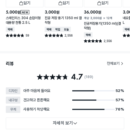
담기
담기
담기
5,000
3,000
36,000
3,0
원
원
원
NEW
스테인리스 304 손잡이형
진공 저장 용기 1350 ml 결
네오플
개당
3,000
원
12개
대용량 찬통 2.5 L
착형
L
진공저장용기(1350 ml)(결
착형)
택배배송
택배배송
매장픽업
오늘배송
택배
59
2,556
택배배송
별점 4.8점
별점 4.8점
별점 
건 작성
건 작성
2,556
별점 4.8점
건 작성
리뷰
전체보기
4.7
별점 4.7점
(189)
아주 마음에 들어요
52%
디자인
견고하고 튼튼해요
57%
내구성
사용하기 적당해요
76%
무게
자세히 보기