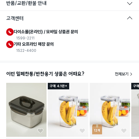
반품/교환/환불 안내
고객센터
다이소몰(온라인) / 모바일 상품권 문의
1599-2211
기타 오프라인 매장 문의
1522-4400
이런 밀폐찬통/반찬용기 상품은 어때요?
전체보기
구매 4.1만+
구매
12개