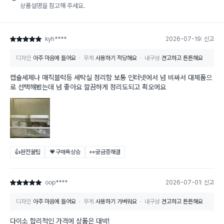
상품설명을 참고해 주세요.
kyh****
2026-07-19
신고
별점 5점
디자인
아주 마음에 들어요
무게
사용하기 적당해요
내구성
견고하고 튼튼해요
캡슐세제나 매직블럭등 세탁실 정리함 보통 인터넷에서 넘 비싸서 대체품으
로 선택해봤는데 넘 좋아요 깔끔하게 정리도되고 쵝오에요
👍완전꿀팁
💗구매욕상승
👀궁금증해결
oop****
2026-07-01
신고
별점 5점
디자인
아주 마음에 들어요
무게
사용하기 가벼워요
내구성
견고하고 튼튼해요
다이소 합리적인 가격에 상품은 대박!