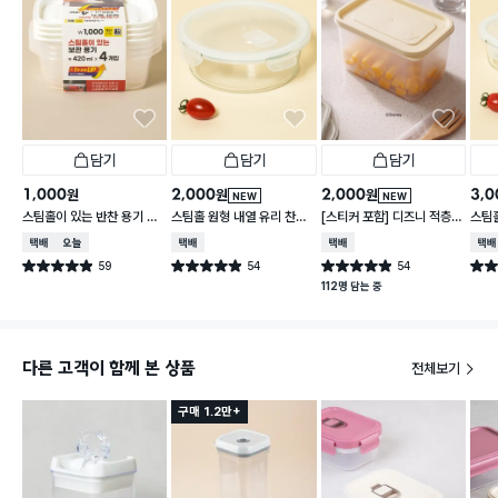
담기
담기
담기
1,000
2,000
2,000
3,0
원
원
원
NEW
NEW
스팀홀이 있는 반찬 용기 42
스팀홀 원형 내열 유리 찬통
[스티커 포함] 디즈니 적층
스팀홀
0 ml 4개입
1 L
가능한 말랑핏 2.7 L 아이보
통 1.
택배배송
오늘배송
택배배송
택배배송
택배
리
59
54
54
별점 4.9점
별점 4.9점
별점 4.9점
별점 
건 작성
건 작성
건 작성
112명 담는 중
다른 고객이 함께 본 상품
전체보기
구매 1.2만+