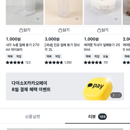
담기
담기
담기
1,000
3,000
1,000
2,0
원
원
원
사각 누름 밀폐 용기 270
[국내] 진공 밀폐 용기 정사
에어캡 직사각 밀폐용기 35
에어캡
ml 아이보리
각 2L
0ml
0 m
택배배송
매장픽업
택배배송
매장픽업
택배배송
매장픽업
오늘배송
택배
122
1,053
110
별점 4.7점
별점 4.7점
별점 4.8점
별점 
건 작성
건 작성
건 작성
관심 있는 신상 입고
무료로 알림 받기
3
3
상품설명
리뷰
189