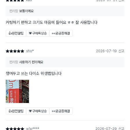
kas****
2026-07-21
신고
별점 5점
편리함
보통이에요
커팅하기 편하고 크기도 마음에 들어요 ㅎㅎ 잘 사용합니다
👍완전꿀팁
💗구매욕상승
👀궁금증해결
sho*
2026-07-19
신고
별점 5점
편리함
사용하기 편리해요
쟁여두고 쓰는 다이소 위생랩입니다
👍완전꿀팁
💗구매욕상승
👀궁금증해결
w1p****
2026-07-29
신고
별점 5점