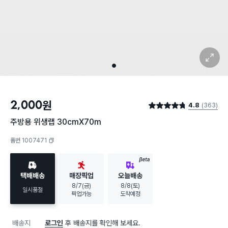
확대 보기
1
2,000
원
4.8
(363)
별점 4.8점
주방용 위생랩 30cmX70m
품번 1007471
복사하기
BETA
택배배송
매장픽업
오늘배송
8/7(금)
8/8(토)
일시품절
픽업가능
도착예정
배송지
로그인
후 배송지를 확인해 보세요.