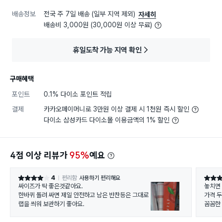
배송정보
전국 주 7일 배송 (일부 지역 제외)
자세히
배송비 3,000원 (30,000원 이상 무료)
휴일도착 가능 지역 확인
구매혜택
포인트
0.1% 다이소 포인트 적립
결제
카카오페이머니로 3만원 이상 결제 시 1천원 즉시 할인
다이소 삼성카드 다이소몰 이용금액의 1% 할인
4점 이상 리뷰가
95%
예요
4
편리함
사용하기 편리해요
별점 4점
별점 5
싸이즈가 딱 좋은것같아요.
놓치면
한바퀴 돌려 싸면 제일 안전하고 남은 반찬등은 그대로
가격 두
랩을 씌워 보관하기 좋아요.
꼼꼼한
드리는 
으세요