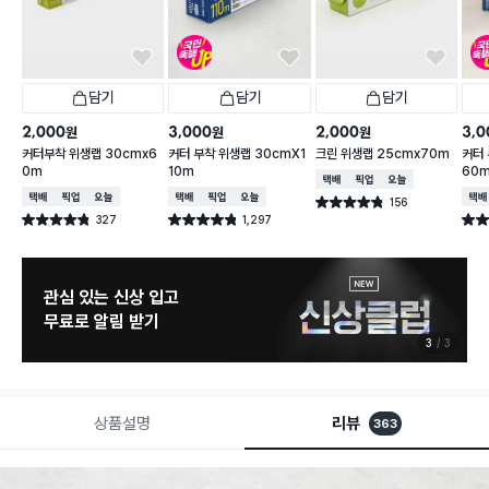
담기
담기
담기
2,000
3,000
2,000
3,0
원
원
원
커터부착 위생랩 30cmx6
커터 부착 위생랩 30cmX1
크린 위생랩 25cmx70m
커터 
0m
10m
60
택배배송
매장픽업
오늘배송
택배배송
매장픽업
오늘배송
택배배송
매장픽업
오늘배송
택배
156
별점 4.8점
건 작성
327
1,297
별점 4.8점
별점 4.8점
별점 
건 작성
건 작성
관심 있는 신상 입고
무료로 알림 받기
3
3
상품설명
리뷰
363