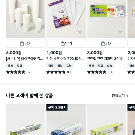
담기
담기
담기
5,000
1,000
3,000
2,0
원
원
원
[개수 UP] 테이크아웃 종이
김장 봉투 대형 72X105c
크린랲 크린 지퍼백 30매 2
이지엔
컵 380 ml 120개입
m 3매
5X30 cm
매입
택배배송
매장픽업
택배배송
매장픽업
오늘배송
택배배송
매장픽업
오늘배송
택배
928
896
806
별점 4.9점
별점 4.9점
별점 4.9점
별점 
건 작성
건 작성
건 작성
다른 고객이 함께 본 상품
전체보기
구매 2.2만+
구매