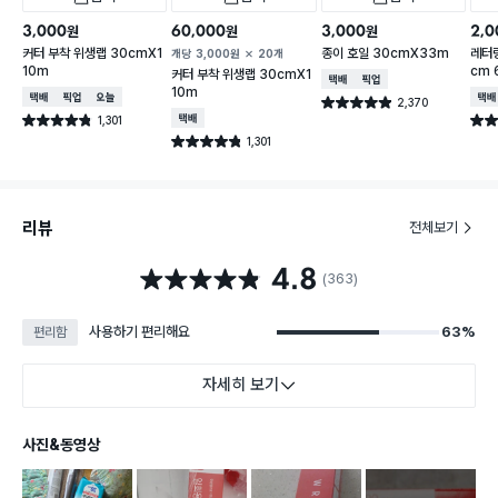
3,000
60,000
3,000
2,0
원
원
원
커터 부착 위생랩 30cmX1
종이 호일 30cmX33m
레터링
개당
3,000
원
20개
10m
cm 
커터 부착 위생랩 30cmX1
택배배송
매장픽업
10m
택배배송
매장픽업
오늘배송
택배
2,370
별점 4.9점
건 작성
1,301
택배배송
별점 4.8점
별점 
건 작성
1,301
별점 4.8점
건 작성
리뷰
전체보기
4.8
별점 4.8점
(363)
사용하기 편리해요
63%
편리함
자세히 보기
사진&동영상