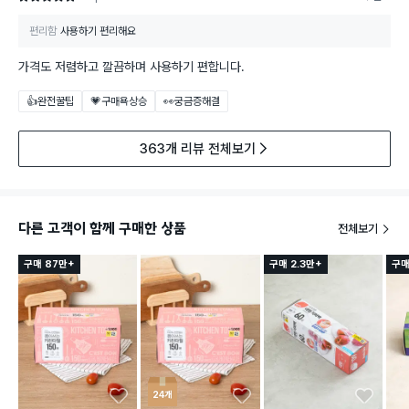
편리함
사용하기 편리해요
가격도 저렴하고 깔끔하며 사용하기 편합니다.
👍완전꿀팁
💗구매욕상승
👀궁금증해결
363개 리뷰 전체보기
다른 고객이 함께 구매한 상품
전체보기
구매 87만+
구매 2.3만+
구매
24개