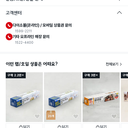
고객센터
다이소몰(온라인) / 모바일 상품권 문의
1599-2211
기타 오프라인 매장 문의
1522-4400
이런 랩/호일 상품은 어때요?
전체보기
구매 2.2만+
구매 3만+
구매
20개
담기
담기
담기