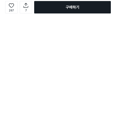
구매하기
267
7
로그인
온라인 다이소몰 1599-2211
온라인 다이소몰
다이소 매장 1522-4400
다이소 매장
평일 09:00 ~ 18:00
평일 09:00 ~ 18:00
주문조회
매장 상품 찾기
취소/교환/반품 신청
매장 위치 찾기
공지사항
1:1 문의
FAQ
고객센터
1:1 문의
제휴문의
앱 장애/신고
멤버십