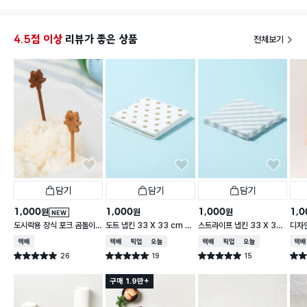
4.5점 이상
리뷰가 좋은 상품
전체보기
담기
담기
담기
1,000
1,000
1,000
1,0
원
원
원
NEW
도시락용 장식 포크 곰돌이 1
도트 냅킨 33 X 33 cm 1
스트라이프 냅킨 33 X 33
디자인
0개입
5매입
cm 15매입
cm 
택배배송
택배배송
매장픽업
오늘배송
택배배송
매장픽업
오늘배송
택배
26
19
15
별점 5.0점
별점 5.0점
별점 5.0점
별점 
건 작성
건 작성
건 작성
구매 1.9만+