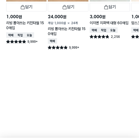
담기
담기
담기
1,000
24,000
3,000
1,0
원
원
원
리빙 뽑아쓰는 키친타월 15
이지엔 지퍼백 대형 60매입
맘스
개당
1,000
원
24개
0매입
리빙 뽑아쓰는 키친타월 15
택배배송
매장픽업
오늘배송
택배
0매입
택배배송
매장픽업
오늘배송
2,256
별점 4.8점
별점 
건 작성
9,999+
택배배송
별점 4.9점
건 작성
9,999+
별점 4.9점
건 작성