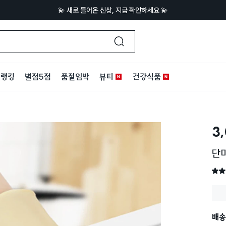
💫 새로 들어온 신상, 지금 확인하세요 💫
랭킹
별점5점
품절임박
뷰티
건강식품
3
단
별점 
배송