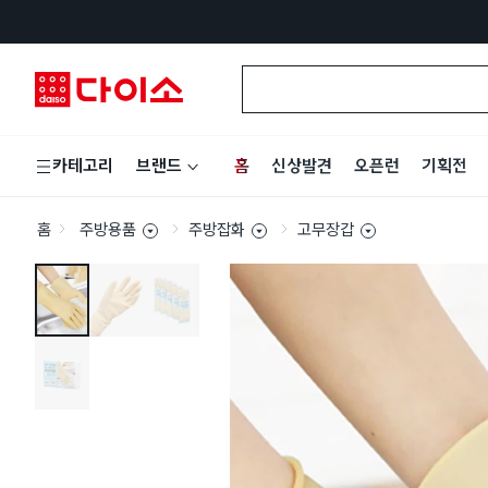
홈
신상발견
오픈런
기획전
카테고리
브랜드
홈
주방용품
주방잡화
고무장갑