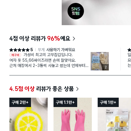
4점 이상 리뷰가
96%
예요
5
무게
사용하기 가벼워요
별점 5점
별
가성비 최고의 고무잡갑입니다.
일
재구매
요했는
여자 옷 55,66싸이즈라면 손에 잘맞아요.
는
근처 매장에서 2~3통씩 사놓고 썼는데 언제부터인
2
더
지 안들어오더라구요. ㅜ
이
온라인에서 보고 바로 주문했어요.
붙
얇아서 그릇 떨어뜨릴일이 적고 생각보다 튼튼합니
길
다.
4.5점 이상
리뷰가 좋은 상품
다
한컬레 천원도 안하니 쟁여놓고 쓰면 됩니다
크
단종되지 말고 계속 생산해주세요.
니
구매 2만+
구매 1.1만+
구매 1만+