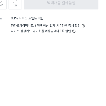
택배배송 일시품절
847
126
트
0.1% 다이소 포인트 적립
카카오페이머니로 3만원 이상 결제 시 1천원 즉시 할인
다이소 삼성카드 다이소몰 이용금액의 1% 할인
4
무게
사용하기 적당해요
5
무게
사용
별점 5점
도 자주 교체해줘야하고 가끔 구
1번사진 다이소5컬레3천원
는데 급할때 쓰기 좋아요. 5개나
500원
 않고 짧고 가격저렴하고 넘넘 좋
여자 손이 너무 작아서 일
2
 사서 쟁여야 겠어요.
니다 그래서 전 미용장갑 가
있었는데 단미니라고 다이
사봄 ㅋㅋ 딱 좋고 더 두껍
량도 많고 맘에 듭니다