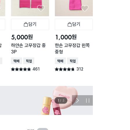
담기
담기
담기
바구니
장바구니
장바구니
장
원
원
원
5,000
1,000
5,000
갑
하얀손 고무장갑 중
한손 고무장갑 왼쪽
하얀손 고무장갑 
3P
중형
3P
배송
택배배송
매장픽업
택배배송
매장픽업
택배배송
매장픽업
461
312
484
별점 4.8점
별점 4.7점
별점 4.8점
건 작성
건 작성
건 작
이벤트
관심 
2
/
3
다
정
음
지
슬
라
이
드