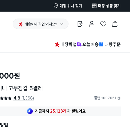
매장 위치 찾기
매장 상품 찾기
배송
이나
픽업
어때요?
로그인
마이페이지
찜 한 상품
장바구니
매장픽업
오늘배송
대량주문
,000
원
미니 고무장갑 5켤레
4.8
(1,368)
품번 1007051
4.8점
복사하기
지금까지
23,128개
가
팔렸어요
방법