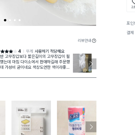
2,
1
2
3
4
포인
결제
리뷰안내
4
무게
사용하기 적당해요
점 4점
별점 4점
반 고무장갑보다 짧은길이의 고무장갑이 필
일반 고무장갑
데 마침 다이소에서 판매하길래 주문했
멍이 날때가 있
데 가성비 굳이네요 색상도연한 색이라좋고
들어있고 길지
울 때 답답하지 않아서 좋아요 그런데 오른쪽
아요.몇박스 더
 입구부분 넓이가 미세하게 좁고 먼지가 좀
는듯 합니다 개인적으로는 길이가 1~2cm만
면 완벽할 듯 하고 사이즈도 구분해서 판매된
면 더욱 좋겠습니다 프리사이즈라 제겐 약간
지만 속에 얇은 면장갑 끼고 사용하니 적당합
다
구매 2.1만+