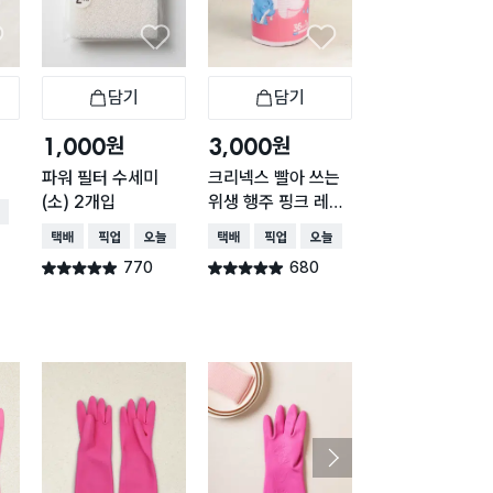
담기
담기
담기
바구니
장바구니
장바구니
장
원
원
원
1,000
3,000
5,000
파워 필터 수세미
크리넥스 빨아 쓰는
일회용 부직포 행
(소) 2개입
위생 행주 핑크 레벨
24X30cm 10
배송
5 36매
입
택배배송
매장픽업
오늘배송
택배배송
매장픽업
오늘배송
택배배송
770
680
660
별점 4.9점
별점 4.9점
별점 4.9점
건 작성
건 작성
건 작