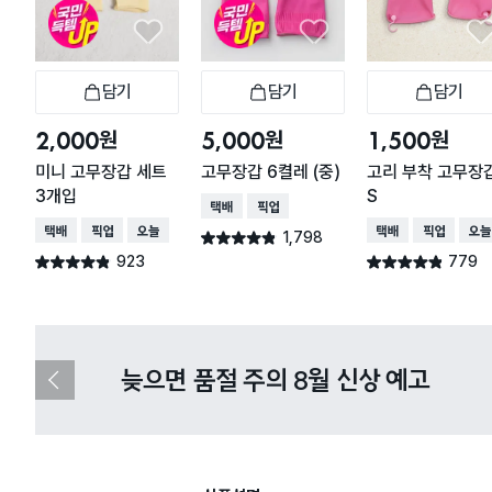
담기
담기
담기
장바구니
장바구니
장
원
원
원
2,000
5,000
1,500
미니 고무장갑 세트
고무장갑 6켤레 (중)
고리 부착 고무장
3개입
S
택배배송
매장픽업
택배배송
매장픽업
오늘배송
택배배송
매장픽업
오늘
1,798
별점 4.8점
건 작성
923
779
별점 4.8점
별점 4.8점
건 작성
건 작성
다이소X카카오페이 8월 결제 혜택 
이
전
슬
라
이
드