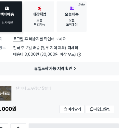
BETA
택배배송
매장픽업
오늘배송
오늘
오늘
일시품절
픽업가능
도착예정
지
로그인
후 배송지를 확인해 보세요.
정보
전국 주 7일 배송 (일부 지역 제외)
자세히
배송비 3,000원 (30,000원 이상 무료)
휴일도착 가능 지역 확인
단미니 고무장갑 5켤레
일시품절
,000
원
미리담기
재입고알림