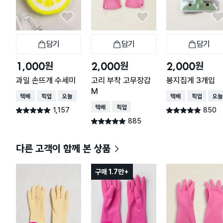
담기
담기
담기
장바구니
장바구니
장
원
원
원
1,000
2,000
2,000
과일 손뜨개 수세미
고리 부착 고무장갑
봉지집게 3개입
M
택배배송
매장픽업
오늘배송
택배배송
매장픽업
오늘
택배배송
매장픽업
1,157
850
별점 4.9점
별점 4.9점
건 작성
건 작성
885
별점 4.9점
건 작성
다른 고객이 함께 본 상품
구매 1.7만+