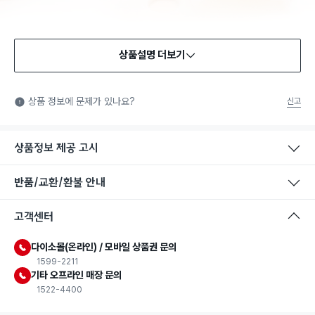
상품설명 더보기
식품용 기구
식품용 기구: 식품위생법에서 정한 규격에 따라 제조되어 식품 또
상품 정보에 문제가 있나요?
신고
는 식품첨가물에 사용할 수 있는 식품용기구라는 표시입니다.
상품정보 제공 고시
반품/교환/환불 안내
고객센터
다이소몰(온라인) / 모바일 상품권 문의
1599-2211
기타 오프라인 매장 문의
1522-4400