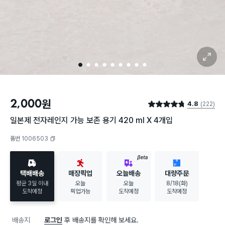
확대 보기
1
2
3
4
5
6
7
8
9
2,000
원
4.8
(222)
별점 4.8점
일본제 전자레인지 가능 보존 용기 420 ml X 4개입
품번 1006503
복사하기
BETA
택배배송
매장픽업
오늘배송
대량주문
평균 3일 이내
오늘
오늘
8/18(화)
도착예정
픽업가능
도착예정
도착예정
배송지
로그인
후 배송지를 확인해 보세요.