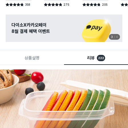
358
275
205
별점 4.8점
별점 4.8점
별점 4.8점
별점 
건 작성
건 작성
건 작성
다이소X카카오페이
8월 결제 혜택 이벤트
3
4
상품설명
리뷰
222