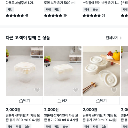
다용도 과실주병 1.2L
투명 보관 용기 500 ml
스팀홀이 있는 반찬 용기 18
[스티
0 ml 5개입
가능한
매장픽업
택배배송
매장픽업
택배배송
오늘배송
택배
41
39
39
별점 4.9점
별점 4.9점
별점 4.9점
별점 
건 작성
건 작성
건 작성
다른 고객이 함께 본 상품
전체보기
담기
담기
담기
2,000
2,000
2,000
2,0
원
원
원
일본제 전자레인지 가능 보
일본제 전자레인지 가능 보
일본제 전자레인지 가능 보
일본
존 용기 280 ml X 4개입
존 용기 200 ml X 4개입
존 용기 250 ml X 4개입
존 용
택배배송
매장픽업
오늘배송
택배배송
매장픽업
오늘배송
택배배송
매장픽업
오늘배송
택배