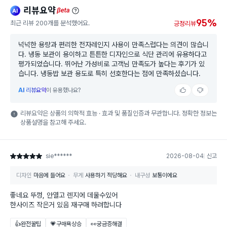
리뷰요약
ai
beta
95%
최근 리뷰 200개를 분석했어요.
긍정리뷰
넉넉한 용량과 편리한 전자레인지 사용이 만족스럽다는 의견이 많습니
다. 냉동 보관이 용이하고 튼튼한 디자인으로 식단 관리에 유용하다고
평가되었습니다. 뛰어난 가성비로 고객님 만족도가 높다는 후기가 있
습니다. 냉동밥 보관 용도로 특히 선호한다는 점에 만족하셨습니다.
AI
리뷰요약
이 유용했나요?
리뷰요약은 상품의 의학적 효능 · 효과 및 품질인증과 무관합니다. 정확한 정보는
상품설명을 참고해 주세요.
sie******
2026-08-04
신고
별점 5점
디자인
마음에 들어요
무게
사용하기 적당해요
내구성
보통이에요
좋네요 뚜껑, 안열고 렌지에 데울수있어
한사이즈 작은거 있음 재구매 하려합니다
👍완전꿀팁
💗구매욕상승
👀궁금증해결