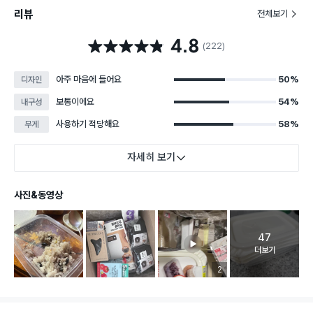
리뷰
전체보기
4.8
별점 4.8점
(222)
아주 마음에 들어요
50%
디자인
보통이에요
54%
내구성
사용하기 적당해요
58%
무게
자세히 보기
사진&동영상
47
고객 리뷰 
더보기
리뷰 이미지 등록 개수
2