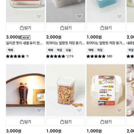
담기
담기
담기
3,000
2,000
1,000
2,0
원
원
원
NEW
실리콘 엣지 내열 유리 찬통
휘어지는 말랑핏 저장 용기
휘어지는 말랑핏 저장 용기
내츄럴
550 ml
2 L 그레이
900ml 스카이블루
L
택배배송
택배배송
매장픽업
오늘배송
택배배송
매장픽업
매장
11
1,176
580
별점 5.0점
별점 4.9점
별점 4.9점
별점 
건 작성
건 작성
건 작성
담기
담기
담기
3,000
1,000
1,000
2,0
원
원
원