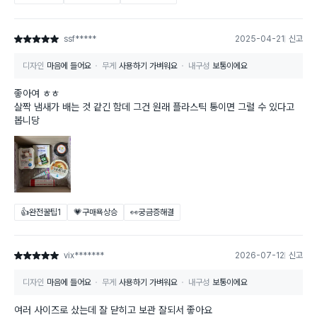
ssf*****
2025-04-21
신고
별점 5점
디자인
마음에 들어요
무게
사용하기 가벼워요
내구성
보통이에요
좋아여 ㅎㅎ
살짝 냄새가 배는 것 같긴 함데 그건 원래 플라스틱 통이면 그럴 수 있다고
봅니당
👍완전꿀팁
1
💗구매욕상승
👀궁금증해결
vix*******
2026-07-12
신고
별점 5점
디자인
마음에 들어요
무게
사용하기 가벼워요
내구성
보통이에요
여러 사이즈로 샀는데 잘 닫히고 보관 잘되서 좋아요