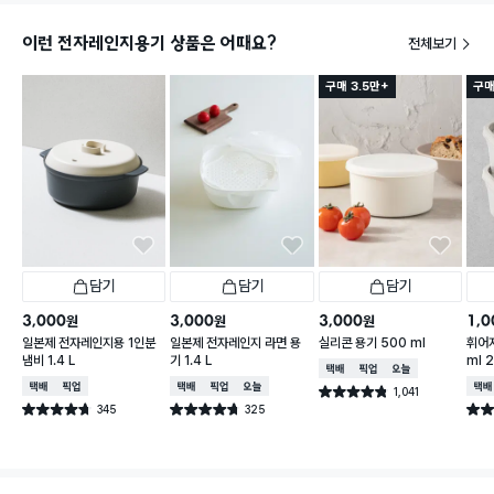
이런 전자레인지용기 상품은 어때요?
전체보기
구매 3.5만+
구매
담기
담기
담기
3,000
3,000
3,000
1,0
원
원
원
일본제 전자레인지용 1인분
일본제 전자레인지 라면 용
실리콘 용기 500 ml
휘어지
냄비 1.4 L
기 1.4 L
ml 
택배배송
매장픽업
오늘배송
택배배송
매장픽업
택배배송
매장픽업
오늘배송
택배
1,041
별점 4.8점
건 작성
345
325
별점 4.7점
별점 4.7점
별점 
건 작성
건 작성