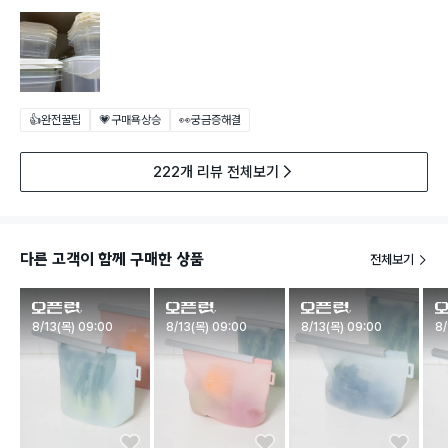
👍완전꿀팁
💗구매욕상승
👀궁금증해결
222개 리뷰 전체보기
다른 고객이 함께 구매한 상품
전체보기
판매시작
판매시작
판매시작
판
8/13(목) 09:00
8/13(목) 09:00
8/13(목) 09:00
8/