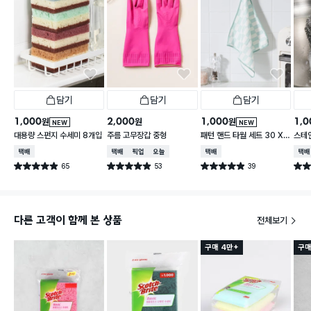
담기
담기
담기
1,000
2,000
1,000
1,0
원
원
원
NEW
NEW
대용량 스펀지 수세미 8개입
주름 고무장갑 중형
패턴 핸드 타월 세트 30 X
스테
30 cm 3개입
택배배송
택배배송
매장픽업
오늘배송
택배배송
택배
65
53
39
별점 4.9점
별점 4.9점
별점 4.9점
별점 
건 작성
건 작성
건 작성
다른 고객이 함께 본 상품
전체보기
구매 4만+
구매