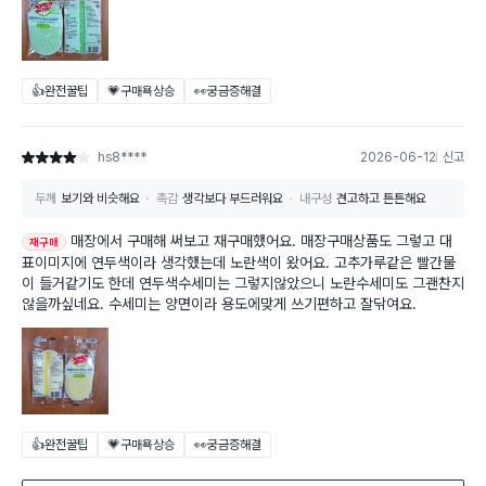
👍완전꿀팁
💗구매욕상승
👀궁금증해결
hs8****
2026-06-12
신고
별점 4점
두께
보기와 비슷해요
촉감
생각보다 부드러워요
내구성
견고하고 튼튼해요
매장에서 구매해 써보고 재구매했어요. 매장구매상품도 그렇고 대
재구매
표이미지에 연두색이라 생각했는데 노란색이 왔어요. 고추가루같은 빨간물
이 들거같기도 한데 연두색수세미는 그렇지않았으니 노란수세미도 그괜찬지
않을까싶네요. 수세미는 양면이라 용도에맞게 쓰기편하고 잘닦여요.
👍완전꿀팁
💗구매욕상승
👀궁금증해결