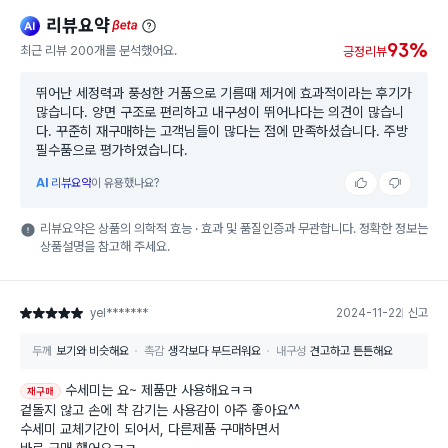
리뷰요약
ai
beta
93%
최근 리뷰 200개를 분석했어요.
긍정리뷰
뛰어난 세정력과 풍성한 거품으로 기름때 제거에 효과적이라는 후기가
많습니다. 양면 구조로 편리하고 내구성이 뛰어나다는 의견이 많습니
다. 꾸준히 재구매하는 고객님들이 많다는 점에 만족하셨습니다. 주방
필수품으로 평가하였습니다.
AI
리뷰요약
이 유용했나요?
리뷰요약은 상품의 의학적 효능 · 효과 및 품질인증과 무관합니다. 정확한 정보는
상품설명을 참고해 주세요.
yel*******
2024-11-22
신고
별점 5점
두께
보기와 비슷해요
촉감
생각보다 부드러워요
내구성
견고하고 튼튼해요
수세미는 요~ 제품만 사용해요ㅋㅋ
재구매
겉돌지 않고 손에 착 감기는 사용감이 아주 좋아요^^
수세미 교체기간이 되어서, 다른제품 구매하면서
바로 구매 했어요ㅋㅋ