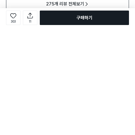
275개 리뷰 전체보기
구매하기
303
11
다른 고객이 함께 구매한 상품
전체보기
구매 2.5만+
구매 4.6만+
구매
12개
담기
담기
담기
1,000
3,000
36,000
1,0
원
원
원
싱크대 거름망 리필 50매입
일회용 수세미 23X22cm
모나미
개당
3,000
원
12개
60매
일회용 수세미 23X22cm
택배배송
매장픽업
오늘배송
택배
60매
택배배송
매장픽업
오늘배송
2,108
별점 4.8점
별점 
건 작성
3,178
택배배송
별점 4.8점
건 작성