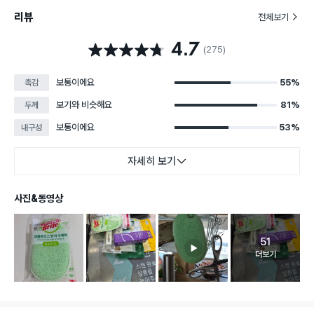
리뷰
전체보기
4.7
별점 4.7점
(275)
보통이에요
55%
촉감
보기와 비슷해요
81%
두께
보통이에요
53%
내구성
자세히 보기
사진&동영상
51
고객 리뷰 
더보기