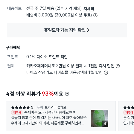
배송정보
전국 주 7일 배송 (일부 지역 제외)
자세히
배송비 3,000원 (30,000원 이상 무료)
휴일도착 가능 지역 확인
구매혜택
포인트
0.1% 다이소 포인트 적립
결제
카카오페이머니로 3만원 이상 결제 시 1천원 즉시 할인
다이소 삼성카드 다이소몰 이용금액의 1% 할인
4점 이상 리뷰가
93%
예요
5
두께
보기와 비슷해요
별점 5점
별점 4
수세미는 요~ 제품만 사용해요ㅋㅋ
재구매
재구매
겉돌지 않고 손에 착 감기는 사용감이 아주 좋아요^^
운 식기를 닦기
수세미 교체기간이 되어서, 다른제품 구매하면서
인가봐요. 어쩔땐 그린컬러가 어쩔땐 
4
바로 구매 했어요ㅋㅋ
색상선
집 근처 다이소 매장에는 종종 품절이여서, 요번에 몰에