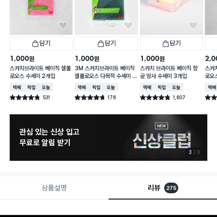
담기
담기
담기
1,000
1,000
1,000
2,0
원
원
원
스카치브라이트 베이직 셀룰
3M 스카치브라이트 베이직
스카치 브라이트 베이직 항
스카
로오스 수세미 2개입
셀룰로오스 다목적 수세미 1
균 망사 수세미 3개입
로오
개입
택배배송
매장픽업
오늘배송
택배배송
매장픽업
오늘배송
택배배송
매장픽업
오늘배송
택배
531
178
1,807
별점 4.8점
별점 4.7점
별점 4.8점
별점 
건 작성
건 작성
건 작성
관심 있는 신상 입고
무료로 알림 받기
3
3
상품설명
리뷰
275