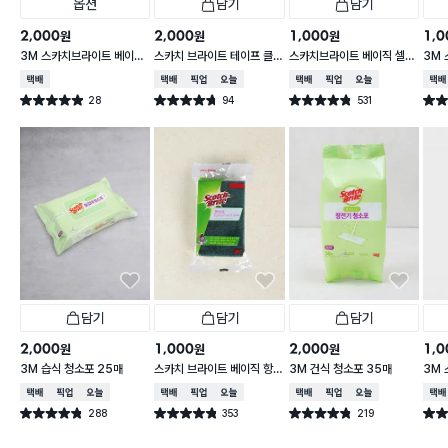
옵션
담기
담기
2,000
2,000
1,000
1,0
원
원
원
3M 스카치브라이트 베이직
스카치 브라이트 테이프 클
스카치브라이트 베이직 셀룰
3M
플라워 순면 행주
리너 T형
로오스 수세미 2개입
아크릴
택배배송
택배배송
매장픽업
오늘배송
택배배송
매장픽업
오늘배송
택배
28
94
531
별점 4.9점
별점 4.7점
별점 4.8점
별점 
건 작성
건 작성
건 작성
담기
담기
담기
2,000
1,000
2,000
1,0
원
원
원
3M 습식 청소포 25매
스카치 브라이트 베이직 항
3M 건식 청소포 35매
3M
균스펀지 다목적 수세미 1P
넘 
택배배송
매장픽업
오늘배송
택배배송
매장픽업
오늘배송
택배배송
매장픽업
오늘배송
택배
288
353
219
별점 4.8점
별점 4.8점
별점 4.8점
별점 
건 작성
건 작성
건 작성