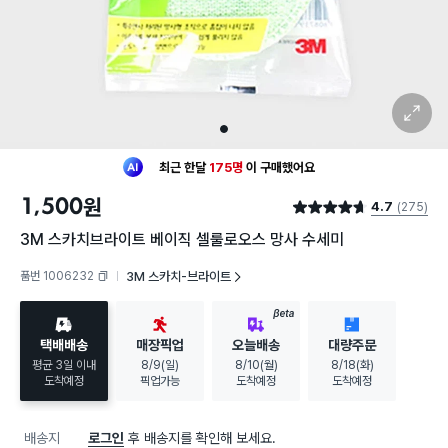
확대 보기
1
최근 한달
175명
이
구매했어요
30대 여성
이 가장 많이
구매했어요
1,500
원
4.7
(275)
최근 한달
175명
이
구매했어요
별점 4.7점
30대 여성
이 가장 많이
구매했어요
3M 스카치브라이트 베이직 셀룰로오스 망사 수세미
품번 1006232
3M 스카치-브라이트
복사하기
BETA
택배배송
매장픽업
오늘배송
대량주문
평균 3일 이내
8/9(일)
8/10(월)
8/18(화)
도착예정
픽업가능
도착예정
도착예정
배송지
로그인
후 배송지를 확인해 보세요.