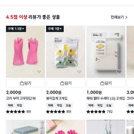
서 여유롭게 구매 했어요~ 수세미를 수시로 바꾸는 편
이기도 하고, 쟁여두고 편하게 사용 하려구요ㅋㅋ 후라
이팬 냄비등 어떤 식기에도 스크래치 안 남기고
4.5점 이상
리뷰가 좋은 상품
전체보기
부드럽게 깔끔하게 설겆이 할 수 있어서
만족도 최상예요!!
구매 1.1만+
구매 1만+
담기
담기
담기
2,000
2,000
1,000
3,0
원
원
원
고리 부착 고무장갑 M
봉지집게 3개입
파워 필터 수세미 (소) 2개입
크리넥
주 핑
택배배송
매장픽업
택배배송
매장픽업
오늘배송
택배배송
매장픽업
오늘배송
택배
891
851
782
별점 4.9점
별점 4.9점
별점 4.9점
별점 
건 작성
건 작성
건 작성