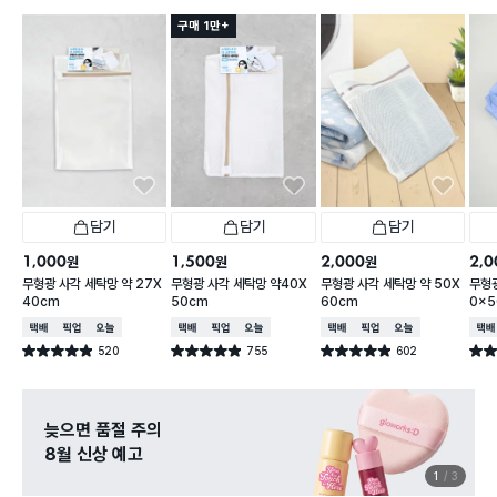
구매 1만+
담기
담기
담기
1,000
1,500
2,000
2,0
원
원
원
무형광 사각 세탁망 약 27X
무형광 사각 세탁망 약40X
무형광 사각 세탁망 약 50X
무형
40cm
50cm
60cm
0x5
택배배송
매장픽업
오늘배송
택배배송
매장픽업
오늘배송
택배배송
매장픽업
오늘배송
택배
520
755
602
별점 4.9점
별점 4.9점
별점 4.9점
별점 
건 작성
건 작성
건 작성
늦으면 품절 주의
8월 신상 예고
1
3