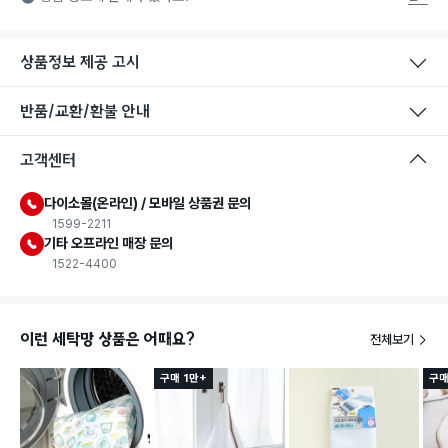
상품정보 제공 고시
반품/교환/환불 안내
고객센터
다이소몰(온라인) / 모바일 상품권 문의
1599-2211
기타 오프라인 매장 문의
1522-4400
이런 세탁망 상품은 어때요?
전체보기
구매 1만+
구매