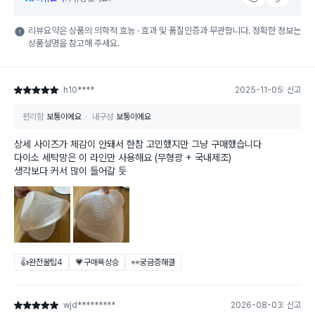
리뷰요약은 상품의 의학적 효능 · 효과 및 품질인증과 무관합니다. 정확한 정보는
상품설명을 참고해 주세요.
h10****
2025-11-05
신고
별점 5점
편리함
보통이에요
내구성
보통이에요
상세 사이즈가 체감이 안돼서 한참 고민했지만 그냥 구매했습니다
다이소 세탁망은 이 라인만 사용해요 (무형광 + 국내제조)
생각보다 커서 많이 들어갈 듯
👍완전꿀팁
4
💗구매욕상승
👀궁금증해결
wjd*********
2026-08-03
신고
별점 5점