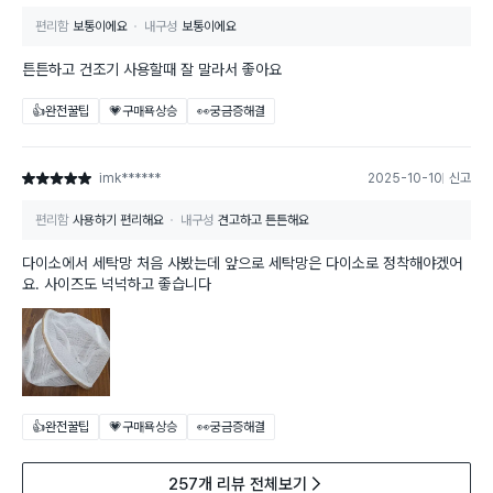
편리함
보통이에요
내구성
보통이에요
튼튼하고 건조기 사용할때 잘 말라서 좋아요
👍완전꿀팁
💗구매욕상승
👀궁금증해결
imk******
2025-10-10
신고
별점 5점
편리함
사용하기 편리해요
내구성
견고하고 튼튼해요
다이소에서 세탁망 처음 사봤는데 앞으로 세탁망은 다이소로 정착해야겠어
요. 사이즈도 넉넉하고 좋습니다
👍완전꿀팁
💗구매욕상승
👀궁금증해결
257개 리뷰 전체보기