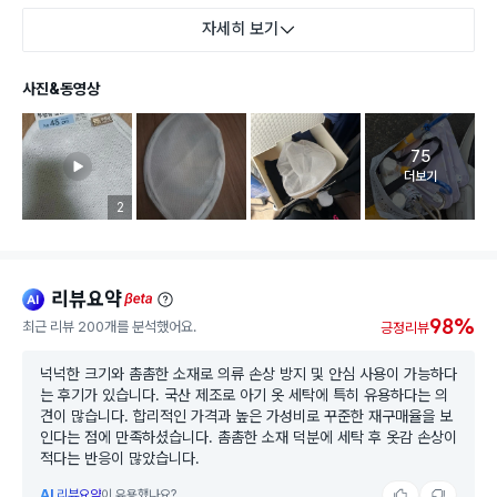
자세히 보기
사진&동영상
75
고객 리뷰 
더보기
리뷰 이미지 등록 개수
2
리뷰요약
ai
beta
98%
최근 리뷰 200개를 분석했어요.
긍정리뷰
넉넉한 크기와 촘촘한 소재로 의류 손상 방지 및 안심 사용이 가능하다
는 후기가 있습니다. 국산 제조로 아기 옷 세탁에 특히 유용하다는 의
견이 많습니다. 합리적인 가격과 높은 가성비로 꾸준한 재구매율을 보
인다는 점에 만족하셨습니다. 촘촘한 소재 덕분에 세탁 후 옷감 손상이
적다는 반응이 많았습니다.
AI
리뷰요약
이 유용했나요?