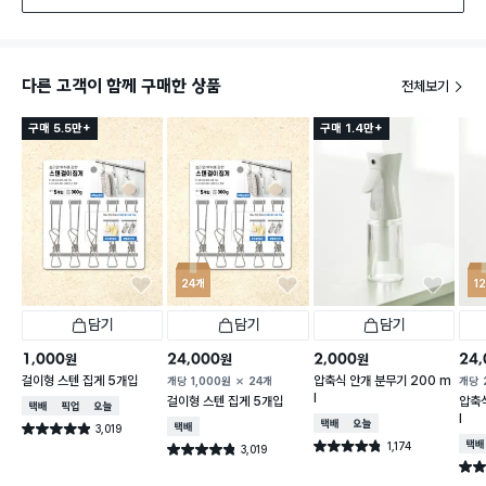
다른 고객이 함께 구매한 상품
전체보기
구매 5.5만+
구매 1.4만+
24개
1
담기
담기
담기
1,000
24,000
2,000
24,
원
원
원
걸이형 스텐 집게 5개입
압축식 안개 분무기 200 m
개당
1,000
원
24개
개당
l
걸이형 스텐 집게 5개입
압축식
택배배송
매장픽업
오늘배송
l
택배배송
오늘배송
3,019
택배배송
별점 4.9점
건 작성
1,174
택배
별점 4.8점
3,019
별점 4.8점
건 작성
건 작성
별점 