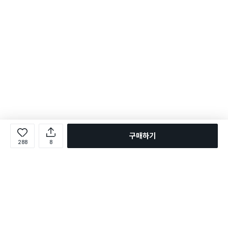
구매하기
288
8
로그인
온라인 다이소몰 1599-2211
온라인 다이소몰
다이소 매장 1522-4400
다이소 매장
평일 09:00 ~ 18:00
평일 09:00 ~ 18:00