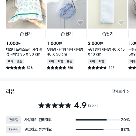
담기
담기
담기
1,000
1,000
2,000
1,0
원
원
원
디즈니 토이스토리 사각 홑
무형광 사각형 메쉬 세탁망
구김 방지 세탁망 40 X 15
무형광
겹 세탁망 35 X 50 cm
40 X 50 cm
X 10 cm
5X9
택배배송
오늘배송
택배배송
매장픽업
오늘배송
택배배송
매장픽업
택배
578
859
707
별점 4.8점
별점 4.8점
별점 4.7점
별점 
건 작성
건 작성
건 작성
리뷰
전체보기
4.9
별점 4.9점
(257)
사용하기 편리해요
70%
편리함
견고하고 튼튼해요
63%
내구성