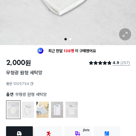
확대 보기
1
2
최근 한달
138명
이
구매했어요
30대 여성
이 가장 많이
구매했어요
2,000
원
4.9
(257)
최근 한달
138명
이
구매했어요
별점 4.9점
30대 여성
이 가장 많이
구매했어요
무형광 원형 세탁망
품번 1005754
복사하기
옵션
무형광 원형 세탁망
무형광 원형 세탁망
무형광 원형 세탁망
무형광 사각 세탁망 약 50X60cm
무형광 사각 세탁망 약40X50cm
무형광 사각 세탁망 약 27X40cm
BETA