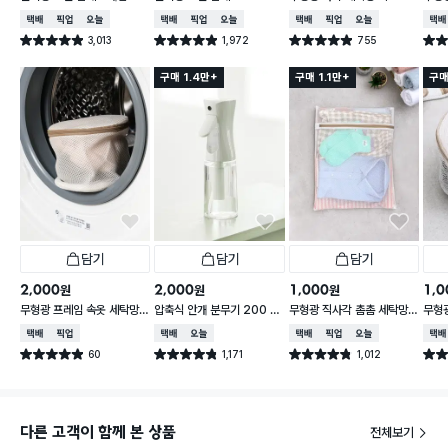
50cm
60
택배배송
매장픽업
오늘배송
택배배송
매장픽업
오늘배송
택배배송
매장픽업
오늘배송
택배
3,013
1,972
755
별점 4.9점
별점 4.9점
별점 4.9점
별점 
건 작성
건 작성
건 작성
구매 1.4만+
구매 1.1만+
구매
담기
담기
담기
2,000
2,000
1,000
1,0
원
원
원
무형광 프레임 속옷 세탁망 1
압축식 안개 분무기 200 m
무형광 직사각 촘촘 세탁망
무형광
6 X 16 X 15 cm
l
40X50 cm
5X9
택배배송
매장픽업
택배배송
오늘배송
택배배송
매장픽업
오늘배송
택배
60
1,171
1,012
별점 4.9점
별점 4.8점
별점 4.8점
별점 
건 작성
건 작성
건 작성
다른 고객이 함께 본 상품
전체보기