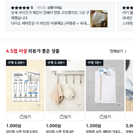
5
편리함
보통이에요
별점 5점
별점 5
상세 사이즈가 체감이 안돼서 한참 고민했지만 그냥 구
아기 물
매했습니다
국내산
다이소 세탁망은 이 라인만 사용해요 (무형광 + 국내제
스러워
2
조)
생각보다 커서 많이 들어갈 듯
4.5점 이상
리뷰가 좋은 상품
전체보기
구매 5.5만+
구매 3.4만+
구매 1만+
담기
담기
담기
1,000
1,000
1,500
2,0
원
원
원
걸이형 스텐 집게 5개입
걸이형 스텐 집게 4P
무형광 사각 세탁망 약40X
무형광