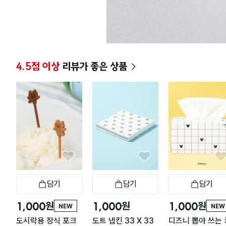
4.5점 이상
리뷰가 좋은 상품
담기
담기
담기
장바구니
장바구니
장
원
원
원
1,000
1,000
1,000
NEW
NEW
도시락용 장식 포크
도트 냅킨 33 X 33
디즈니 뽑아 쓰는 