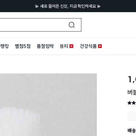
💫 새로 들어온 신상, 지금 확인하세요 💫
랭킹
별점5점
품절임박
뷰티
건강식품
1
버블
별점 
배송