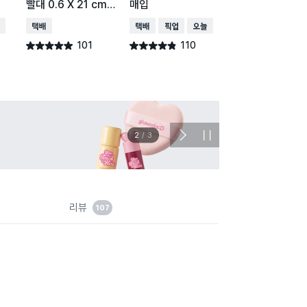
빨대 0.6 X 21 cm 1
매입
매입
80개입
배송
택배배송
택배배송
매장픽업
오늘배송
택배배송
매장픽업
오
101
110
43
별점 4.9점
별점 4.8점
별점 4.8점
건 작성
건 작성
건 작
이벤트
관심 
2
/
3
다
정
음
지
슬
라
이
드
리뷰
107