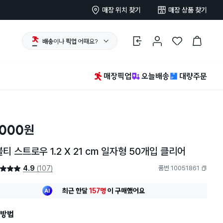
매장 위치 찾기
매장 상품 찾기
배송
이나
픽업
어때요?
로그인
마이페이지
찜 한 상품
장바구니
매장픽업
오늘배송
대량주문
,000
원
티 스트로우 1.2 X 21 cm 일자형 50개입 클리어
4.9
(107)
품번 10051861
4.9점
복사하기
최근 한달
157명
이
구매했어요
30대 여성
이 가장 많이
구매했어요
최근 한달
157명
이
구매했어요
방법
30대 여성
이 가장 많이
구매했어요