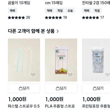
곰돌이 10개입
cm 15매입
친타월 2겹 150
체크
택배배송
택배배송
매장픽업
오늘배송
택배배송
매장픽업
26
19
17
별점 5.0점
별점 5.0점
별점 5.0점
건 작성
건 작성
건 작성
다른 고객이 함께 본 상품
담기
담기
담기
장바구니
장바구니
장
원
원
원
1,000
1,000
1,000
파스텔 스트로우 0.5
PLA 주름형 스트로
프린팅포장 주름