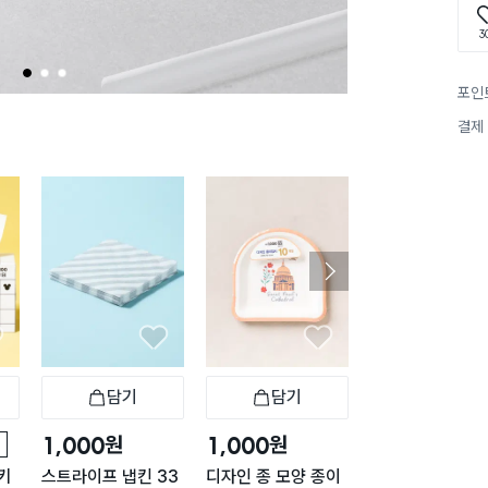
3
1
2
3
포인
결제
구매 87만+
담기
담기
담기
바구니
장바구니
장바구니
장
원
원
원
1,000
1,000
1,000
키
스트라이프 냅킨 33
디자인 종 모양 종이
리빙 뽑아쓰는 키