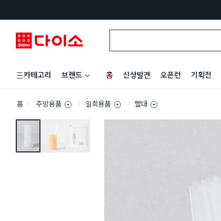
홈
신상발견
오픈런
기획전
카테고리
브랜드
홈
주방용품
일회용품
빨대