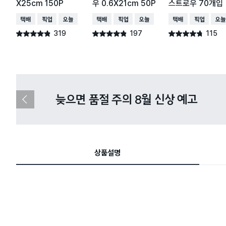
X25cm 150P
우 0.6X21cm 50P
스트로우 70개입
택배배송
매장픽업
오늘배송
택배배송
매장픽업
오늘배송
택배배송
매장픽업
오늘
319
197
115
별점 4.8점
별점 4.8점
별점 4.7점
건 작성
건 작성
건 작성
다이소X카카오페이 8월 결제 혜택 
이
전
슬
라
이
드
상품설명