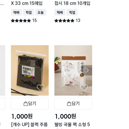
매입
X 33 cm 15매입
접시 18 cm 10개입
타월 150매입
택배배송
매장픽업
오늘배송
택배배송
매장픽업
택배배송
매장픽업
오
15
13
9,99
별점 5.0점
별점 5.0점
별점 4.9점
건 작성
건 작성
건 작
담기
담기
담기
바구니
장바구니
장바구니
장
원
원
원
1,000
1,000
1,000
형
[개수 UP] 블랙 주름
웰빙 국물 팩 소형 5
웰빙 국물 팩 중형