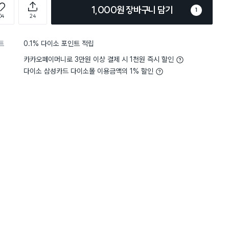
1,000원 장바구니 담기
1
04
24
트
0.1% 다이소 포인트 적립
카카오페이머니로 3만원 이상 결제 시 1천원 즉시 할인
다이소 삼성카드 다이소몰 이용금액의 1% 할인
구매 7만+
구매 5.9만+
구매 5.5만+
담기
담기
담기
바구니
장바구니
장바구니
장
원
원
원
1,000
2,000
1,000
친
뽑아쓰는 키친타월 1
맘스크린 지퍼백 중
맘스크린 지퍼백