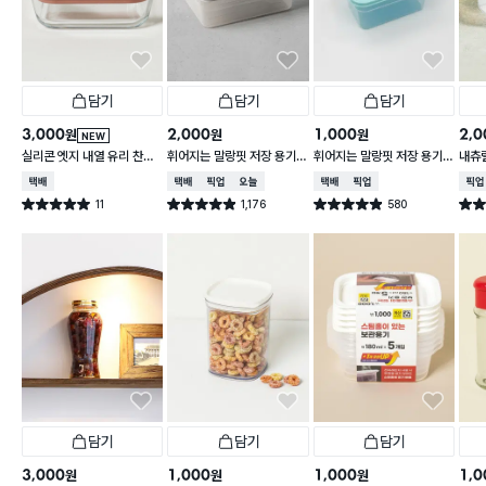
담기
담기
담기
3,000
2,000
1,000
2,0
원
원
원
NEW
실리콘 엣지 내열 유리 찬통
휘어지는 말랑핏 저장 용기
휘어지는 말랑핏 저장 용기
내츄럴
550 ml
2 L 그레이
900ml 스카이블루
L
택배배송
택배배송
매장픽업
오늘배송
택배배송
매장픽업
매장
11
1,176
580
별점 5.0점
별점 4.9점
별점 4.9점
별점 
건 작성
건 작성
건 작성
담기
담기
담기
3,000
1,000
1,000
1,0
원
원
원