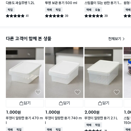
다용도 과실주병 1.2L
투명 보관 용기 500 ml
스팀홀이 있는 반찬 용기 18
원형 
0 ml 5개입
2개
매장픽업
택배배송
매장픽업
택배배송
오늘배송
택배
41
39
39
별점 4.9점
별점 4.9점
별점 4.9점
별점 
건 작성
건 작성
건 작성
다른 고객이 함께 본 상품
전체보기
담기
담기
담기
1,000
1,000
2,000
1,0
원
원
원
뚜껑이 말랑한 용기 470 m
뚜껑이 말랑한 용기 740 m
뚜껑이 말랑한 용기 2.1 L
스틸 
l
l
150
택배배송
매장픽업
택배배송
매장픽업
택배배송
매장픽업
택배
31