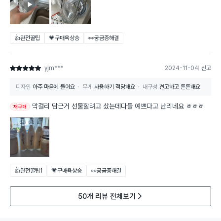
👍완전꿀팁
💗구매욕상승
👀궁금증해결
yjm***
2024-11-04
신고
별점 5점
디자인
아주 마음에 들어요
무게
사용하기 적당해요
내구성
견고하고 튼튼해요
막걸리 담근거 선물할려고 샀는데다들 예쁘다고 난리네요 ㅎㅎㅎ
재구매
👍완전꿀팁
1
💗구매욕상승
👀궁금증해결
50개 리뷰 전체보기