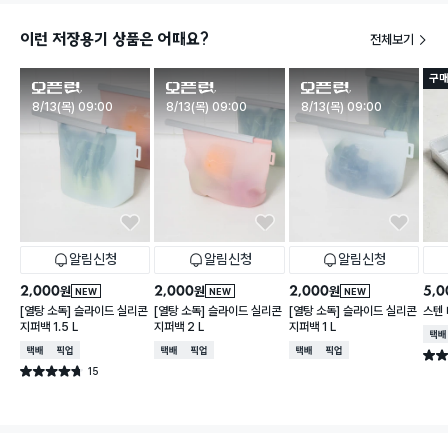
이런 저장용기 상품은 어때요?
전체보기
구매
판매시작
판매시작
판매시작
8/13(목) 09:00
8/13(목) 09:00
8/13(목) 09:00
알림신청
알림신청
알림신청
2,000
2,000
2,000
5,0
원
원
원
NEW
NEW
NEW
[열탕 소독] 슬라이드 실리콘
[열탕 소독] 슬라이드 실리콘
[열탕 소독] 슬라이드 실리콘
스텐 
지퍼백 1.5 L
지퍼백 2 L
지퍼백 1 L
택배
택배배송
매장픽업
택배배송
매장픽업
택배배송
매장픽업
별점 
15
별점 4.7점
건 작성