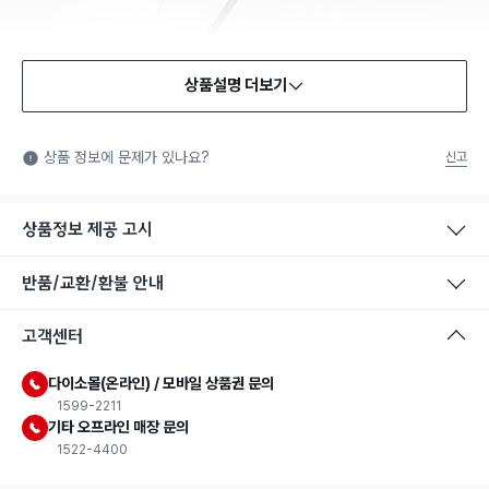
상품설명 더보기
식품용 기구
식품용 기구: 식품위생법에서 정한 규격에 따라 제조되어 식품 또
상품 정보에 문제가 있나요?
신고
는 식품첨가물에 사용할 수 있는 식품용기구라는 표시입니다.
상품정보 제공 고시
반품/교환/환불 안내
고객센터
다이소몰(온라인) / 모바일 상품권 문의
1599-2211
기타 오프라인 매장 문의
1522-4400