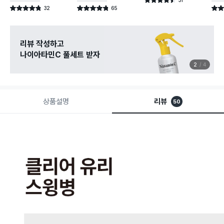
별점 4.5점
건 작성
32
65
별점 4.8점
별점 4.8점
별점 
건 작성
건 작성
리뷰 작성하고
나이아타민C 풀세트 받자
2
4
상품설명
리뷰
50