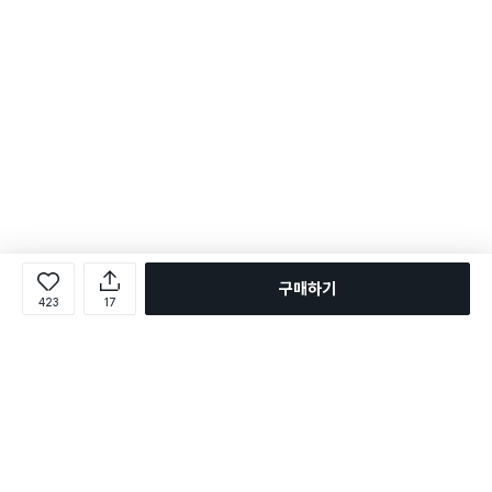
구매하기
423
17
로그인
온라인 다이소몰 1599-2211
온라인 다이소몰
다이소 매장 1522-4400
다이소 매장
평일 09:00 ~ 18:00
평일 09:00 ~ 18:00