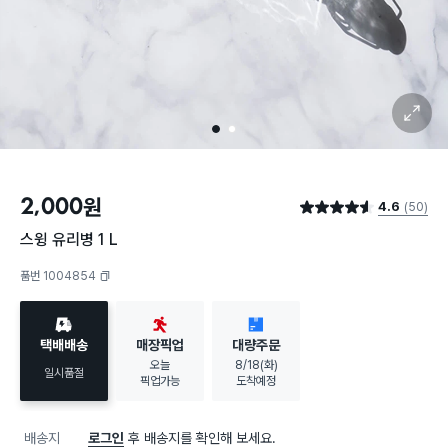
확대 보기
1
2
2,000
원
4.6
(50)
별점 4.6점
스윙 유리병 1 L
품번 1004854
복사하기
택배배송
매장픽업
대량주문
오늘
8/18(화)
일시품절
픽업가능
도착예정
배송지
로그인
후 배송지를 확인해 보세요.