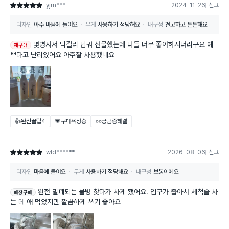
yjm***
2024-11-26
신고
별점 5점
디자인
아주 마음에 들어요
무게
사용하기 적당해요
내구성
견고하고 튼튼해요
몇병사서 막걸리 담궈 선물했는데 다들 너무 좋아하시더라구요 예
재구매
쁘다고 난리였어요 아주잘 사용했네요
👍완전꿀팁
4
💗구매욕상승
👀궁금증해결
wld******
2026-08-06
신고
별점 5점
디자인
마음에 들어요
무게
사용하기 적당해요
내구성
보통이에요
완전 밀폐되는 물병 찾다가 사게 됐어요. 입구가 좁아서 세척솔 사
매장구매
는 데 애 먹었지만 깔끔하게 쓰기 좋아요