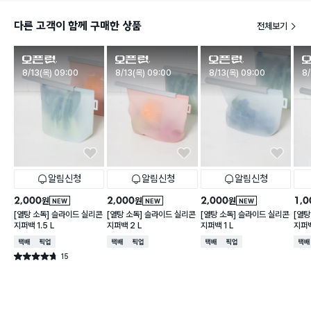
다른 고객이 함께 구매한 상품
전체보기
판매시작
판매시작
판매시작
판
8/13(목) 09:00
8/13(목) 09:00
8/13(목) 09:00
8/
알림신청
알림신청
알림신청
2,000
2,000
2,000
1,0
원
원
원
NEW
NEW
NEW
[열탕 소독] 슬라이드 실리콘
[열탕 소독] 슬라이드 실리콘
[열탕 소독] 슬라이드 실리콘
[열탕
지퍼백 1.5 L
지퍼백 2 L
지퍼백 1 L
지퍼백
택배배송
매장픽업
택배배송
매장픽업
택배배송
매장픽업
택배
15
별점 4.7점
건 작성