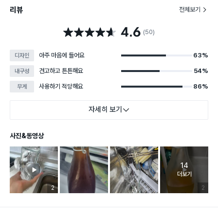
리뷰
전체보기
4.6
별점 4.6점
(50)
아주 마음에 들어요
63%
디자인
견고하고 튼튼해요
54%
내구성
사용하기 적당해요
86%
무게
자세히 보기
사진&동영상
14
고객 리뷰 
더보기
리뷰 이미지 등록 개수
2
리뷰 이미
2