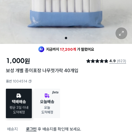
확대 보기
1
지금까지
17,200개
가
팔렸어요
1,000
원
4.9
(623)
별점 4.9점
보성 개별 종이포장 나무젓가락 40개입
품번 1004514
복사하기
BETA
택배배송
오늘배송
평균 3일 이내
오늘
도착예정
도착예정
배송지
로그인
후 배송지를 확인해 보세요.