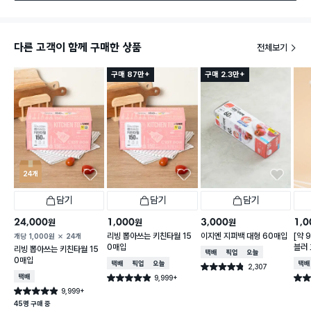
다른 고객이 함께 구매한 상품
전체보기
구매 87만+
구매 2.3만+
24개
담기
담기
담기
24,000
1,000
3,000
1,0
원
원
원
리빙 뽑아쓰는 키친타월 15
이지엔 지퍼백 대형 60매입
[약 
개당
1,000
원
24개
0매입
블러 
리빙 뽑아쓰는 키친타월 15
택배배송
매장픽업
오늘배송
X 2
0매입
택배배송
매장픽업
오늘배송
택배
2,307
별점 4.8점
건 작성
택배배송
9,999+
별점 4.9점
별점 
건 작성
9,999+
별점 4.9점
건 작성
45명 구매 중