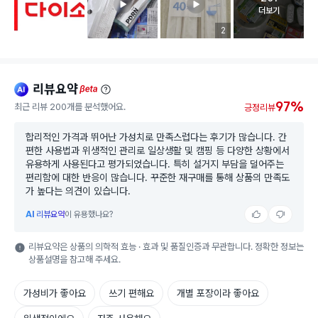
고객 리뷰 
더보기
리뷰 이미지 등록 개수
2
리뷰요약
ai
beta
97%
최근 리뷰 200개를 분석했어요.
긍정리뷰
합리적인 가격과 뛰어난 가성치로 만족스럽다는 후기가 많습니다. 간
편한 사용법과 위생적인 관리로 일상생활 및 캠핑 등 다양한 상황에서
유용하게 사용된다고 평가되었습니다. 특히 설거지 부담을 덜어주는
편리함에 대한 반응이 많습니다. 꾸준한 재구매를 통해 상품의 만족도
가 높다는 의견이 있습니다.
AI
리뷰요약
이 유용했나요?
리뷰요약은 상품의 의학적 효능 · 효과 및 품질인증과 무관합니다. 정확한 정보는
상품설명을 참고해 주세요.
가성비가 좋아요
쓰기 편해요
개별 포장이라 좋아요