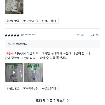
👍완전꿀팁
💗구매욕상승
👀궁금증해결
rla********
2026-05-24
신고
별점 5점
편리함
보통이에요
나무젓가락은 다이소에서만 구매해서 쓰는데 마음에 듭니다
재구매
판매 종료로 뜨는데 다시 구매할 수 있음 좋겠네요
👍완전꿀팁
💗구매욕상승
👀궁금증해결
623개 리뷰 전체보기