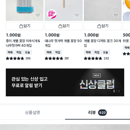
담기
담기
담기
1,000
1,000
1,000
50
원
원
원
종이 개별 포장 이쑤시개＆
대나무 젓가락 개별 포장 50
개별 포장 디저트 포크 30개
위생 
나무젓가락 40개입
개입
입
택배
택배배송
매장픽업
오늘배송
택배배송
매장픽업
택배배송
매장픽업
오늘배송
별점 
396
381
263
별점 4.8점
별점 4.9점
별점 4.8점
건 작성
건 작성
건 작성
관심 있는 신상 입고
무료로 알림 받기
3
3
상품설명
리뷰
623