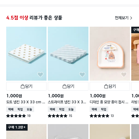
4.5점 이상
리뷰가 좋은 상품
전체보기
구매
담기
담기
담기
1,000
1,000
1,000
1,0
원
원
원
도트 냅킨 33 X 33 cm 1
스트라이프 냅킨 33 X 33
디자인 종 모양 종이 접시 18
리빙 
5매입
cm 15매입
cm 10개입
0매
택배배송
매장픽업
오늘배송
택배배송
매장픽업
오늘배송
택배배송
매장픽업
택배
19
15
13
별점 5.0점
별점 5.0점
별점 5.0점
별점 
건 작성
건 작성
건 작성
구매 1.2만+