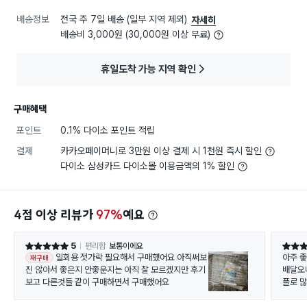
배송정보
전국 주 7일 배송 (일부 지역 제외)
자세히
배송비 3,000원 (30,000원 이상 무료)
휴일도착 가능 지역 확인
구매혜택
포인트
0.1% 다이소 포인트 적립
결제
카카오페이머니로 3만원 이상 결제 시 1천원 즉시 할인
다이소 삼성카드 다이소몰 이용금액의 1% 할인
4점 이상 리뷰가
97%
예요
5
편리함
보통이에요
별점 5점
별점 5
일회용 젓가락 필요해서 구매했어요 아직써보
아주 
재구매
진 않아서 좋은지 안좋운지는 아직 잘 모르겠지만 후기
배달오니깐 너무
보고 다른것들 같이 구매하면서 구매했어요
플로 많이 살것같
없는게