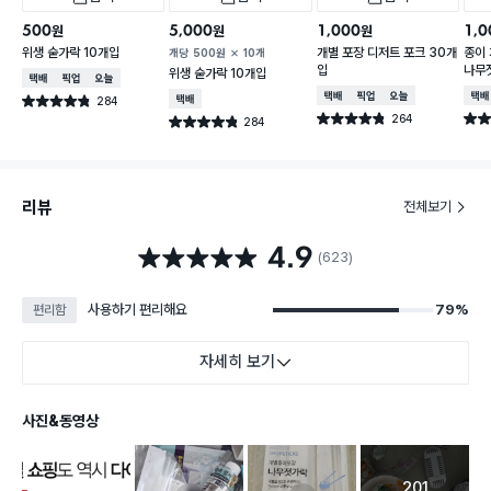
500
5,000
1,000
1,0
원
원
원
위생 숟가락 10개입
개별 포장 디저트 포크 30개
종이
개당
500
원
10개
입
나무
위생 숟가락 10개입
택배배송
매장픽업
오늘배송
택배배송
매장픽업
오늘배송
택배
284
택배배송
별점 4.8점
건 작성
264
별점 4.8점
별점 
284
별점 4.8점
건 작성
건 작성
리뷰
전체보기
4.9
별점 4.9점
(623)
사용하기 편리해요
79%
편리함
자세히 보기
사진&동영상
201