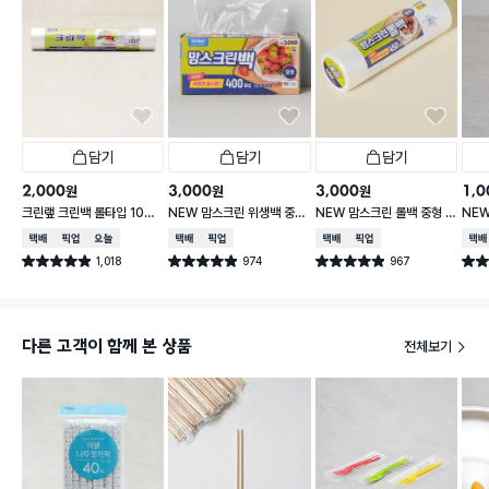
담기
담기
담기
2,000
3,000
3,000
1,0
원
원
원
크린랲 크린백 롤타입 100
NEW 맘스크린 위생백 중형
NEW 맘스크린 롤백 중형 4
NEW
매 30X40 cm
400매입
50매입
30
택배배송
매장픽업
오늘배송
택배배송
매장픽업
택배배송
매장픽업
택배
1,018
974
967
별점 4.9점
별점 4.9점
별점 4.9점
별점 
건 작성
건 작성
건 작성
다른 고객이 함께 본 상품
전체보기