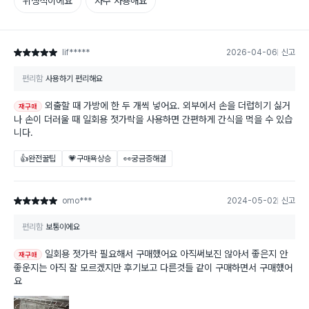
위생적이에요
자주 사용해요
lif*****
2026-04-06
신고
별점 5점
편리함
사용하기 편리해요
외출할 때 가방에 한 두 개씩 넣어요. 외부에서 손을 더럽히기 싫거
재구매
나 손이 더러울 때 일회용 젓가락을 사용하면 간편하게 간식을 먹을 수 있습
니다.
👍완전꿀팁
💗구매욕상승
👀궁금증해결
omo***
2024-05-02
신고
별점 5점
편리함
보통이에요
일회용 젓가락 필요해서 구매했어요 아직써보진 않아서 좋은지 안
재구매
좋운지는 아직 잘 모르겠지만 후기보고 다른것들 같이 구매하면서 구매했어
요