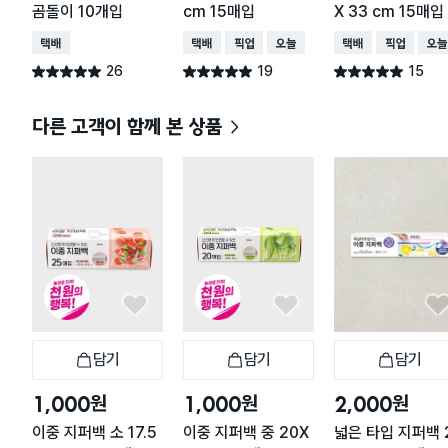
곰돌이 10개입
cm 15매입
X 33 cm 15매입
택배배송
택배배송
매장픽업
오늘배송
택배배송
매장픽업
오늘
26
19
15
별점 5.0점
별점 5.0점
별점 5.0점
건 작성
건 작성
건 작성
다른 고객이 함께 본 상품
담기
담기
담기
장바구니
장바구니
장
원
원
원
1,000
1,000
2,000
이중 지퍼백 소 17.5
이중 지퍼백 중 20X
넓은 타입 지퍼백 