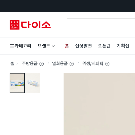
홈
신상발견
오픈런
기획전
카테고리
브랜드
홈
주방용품
일회용품
위생/지퍼백