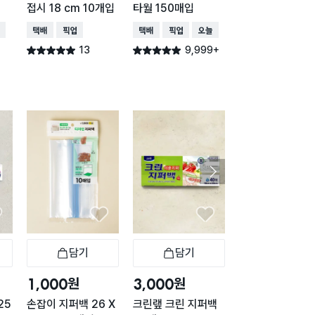
접시 18 cm 10개입
타월 150매입
50매입
배송
택배배송
매장픽업
택배배송
매장픽업
오늘배송
택배배송
매장픽업
오
13
9,999+
3,74
별점 5.0점
별점 4.9점
별점 4.9점
건 작성
건 작성
건 작
담기
담기
담기
바구니
장바구니
장바구니
장
원
원
원
1,000
3,000
3,000
25
손잡이 지퍼백 26 X
크린랲 크린 지퍼백
크린랲 크린 지퍼