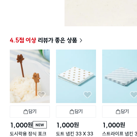
4.5점 이상
리뷰가 좋은 상품
담기
담기
담기
장바구니
장바구니
장
원
원
원
1,000
1,000
1,000
NEW
도시락용 장식 포크
도트 냅킨 33 X 33
스트라이프 냅킨 