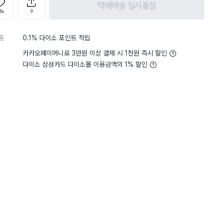
택배배송 일시품절
34
9
트
0.1% 다이소 포인트 적립
카카오페이머니로 3만원 이상 결제 시 1천원 즉시 할인
다이소 삼성카드 다이소몰 이용금액의 1% 할인
구매 5.9만+
구매 5.5만+
구매 3만+
담기
담기
담기
바구니
장바구니
장바구니
장
원
원
원
2,000
1,000
3,000
 1
맘스크린 지퍼백 중
맘스크린 지퍼백 미
종이 호일 30c