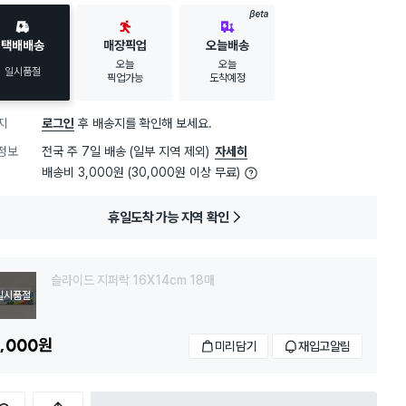
BETA
택배배송
매장픽업
오늘배송
오늘
오늘
일시품절
픽업가능
도착예정
지
로그인
후 배송지를 확인해 보세요.
정보
전국 주 7일 배송 (일부 지역 제외)
자세히
배송비 3,000원 (30,000원 이상 무료)
휴일도착 가능 지역 확인
슬라이드 지퍼락 16X14cm 18매
일시품절
,000
원
미리담기
재입고알림