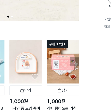
5
1
2
포인
결제
구매 87만+
구매 7만+
담기
담기
담기
바구니
장바구니
장바구니
장
원
원
원
1,000
1,000
1,000
33
디자인 종 모양 종이
리빙 뽑아쓰는 키친
뽑아쓰는 키친타월