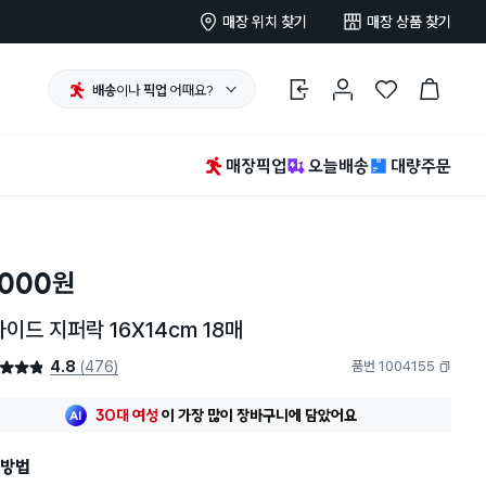
매장 위치 찾기
매장 상품 찾기
배송
이나
픽업
어때요?
로그인
마이페이지
찜 한 상품
장바구니
매장픽업
오늘배송
대량주문
,000
원
이드 지퍼락 16X14cm 18매
4.8
(476)
품번 1004155
4.8점
복사하기
최근 한달
78명
이
구매했어요
30대 여성
이 가장 많이
장바구니에 담았어요
최근 한달
78명
이
구매했어요
방법
30대 여성
이 가장 많이
장바구니에 담았어요