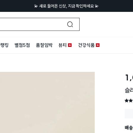
💫 새로 들어온 신상, 지금 확인하세요 💫
랭킹
별점5점
품절임박
뷰티
건강식품
1
슬라
별점 
배송