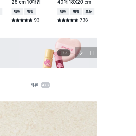
28 cm 10매입
40매 18X20 cm
30매 25X30 c
배송
택배배송
매장픽업
택배배송
매장픽업
오늘배송
택배배송
매장픽업
오
93
738
804
별점 4.8점
별점 4.9점
별점 4.9점
건 작성
건 작성
건 작
이벤트
관심 
2
/
3
다
정
음
지
슬
라
이
드
리뷰
476