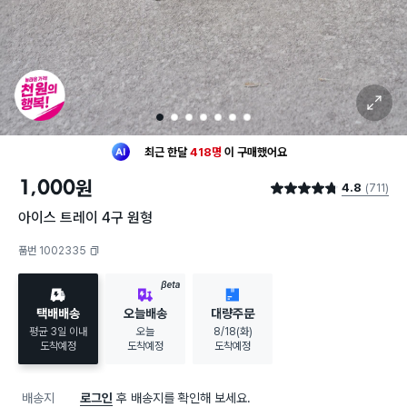
확대 보기
1
2
3
4
5
6
7
최근 한달
418명
이
구매했어요
30대 여성
이 가장 많이
구매했어요
최근 한달
418명
이
구매했어요
1,000
원
4.8
(711)
별점 4.8점
30대 여성
이 가장 많이
구매했어요
아이스 트레이 4구 원형
품번 1002335
복사하기
BETA
택배배송
오늘배송
대량주문
평균 3일 이내
오늘
8/18(화)
도착예정
도착예정
도착예정
배송지
로그인
후 배송지를 확인해 보세요.