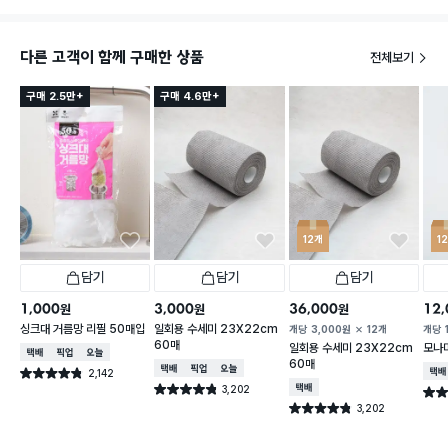
다른 고객이 함께 구매한 상품
전체보기
구매 2.5만+
구매 4.6만+
12개
1
담기
담기
담기
1,000
3,000
36,000
12,
원
원
원
싱크대 거름망 리필 50매입
일회용 수세미 23X22cm
개당
3,000
원
12개
개당
60매
일회용 수세미 23X22cm
모나미
택배배송
매장픽업
오늘배송
60매
택배배송
매장픽업
오늘배송
2,142
택배
별점 4.8점
건 작성
3,202
택배배송
별점 4.8점
별점 
건 작성
3,202
별점 4.8점
건 작성