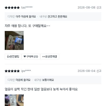
tas*****
2026-08-08
신고
별점 5점
디자인
아주 마음에 들어요
내구성
견고하고 튼튼해요
자주 애용 합니다. 또 구매할께요~~
👍완전꿀팁
💗구매욕상승
👀궁금증해결
ips****
2026-08-04
신고
별점 5점
디자인
마음에 들어요
내구성
보통이에요
얼음이 살짝 작긴 한데 일반 얼음보다 늦게 녹아서 좋아요