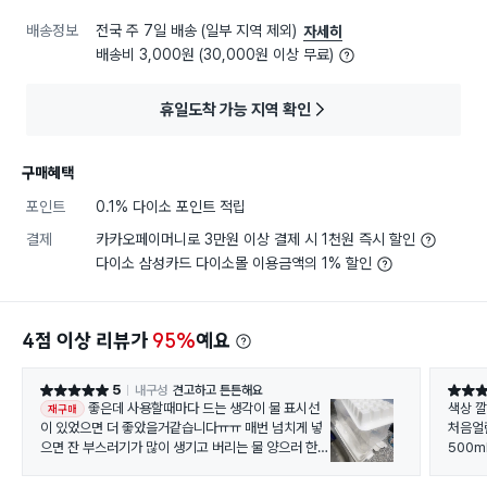
배송정보
전국 주 7일 배송 (일부 지역 제외)
자세히
배송비 3,000원 (30,000원 이상 무료)
휴일도착 가능 지역 확인
구매혜택
포인트
0.1% 다이소 포인트 적립
결제
카카오페이머니로 3만원 이상 결제 시 1천원 즉시 할인
다이소 삼성카드 다이소몰 이용금액의 1% 할인
4점 이상 리뷰가
95%
예요
5
내구성
견고하고 튼튼해요
별점 5점
별점 5
좋은데 사용할때마다 드는 생각이 물 표시선
색
재구매
이 있었으면 더 좋았을거같습니다ㅠㅠ 매번 넘치게 넣
처음얼
으면 잔 부스러기가 많이 생기고 버리는 물 양으러 한개
500m
만들거같습니다...
얼음 
면