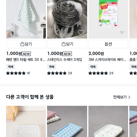
담기
담기
옵션
1,000
1,000
2,000
1,0
원
원
원
NEW
NEW
패턴 핸드 타월 세트 30 X
스테인리스 수세미 3개입
3M 스카치브라이트 베이직
촘촘 
30 cm 3개입
플라워 순면 행주
5 c
택배배송
택배배송
택배배송
택배
41
29
29
별점 4.9점
별점 4.9점
별점 4.9점
별점 
건 작성
건 작성
건 작성
다른 고객이 함께 본 상품
전체보기