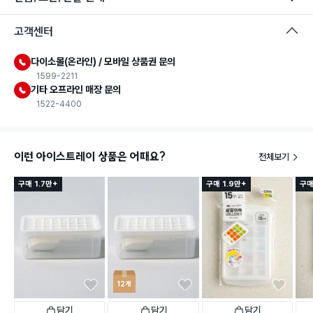
고객센터
다이소몰(온라인) / 모바일 상품권 문의
1599-2211
기타 오프라인 매장 문의
1522-4400
이런 아이스트레이 상품은 어때요?
전체보기
구매 1.7만+
구매 1.9만+
구매
12개
담기
담기
담기