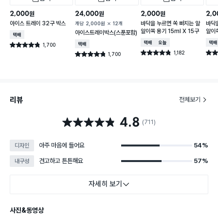
2,000
24,000
2,000
2,0
원
원
원
아이스 트레이 32구 박스
바닥을 누르면 쏙 빠지는 알
바닥을
개당
2,000
원
12개
알이쏙 용기 15ml X 15구
알이쏙
아이스트레이박스(스푼포함)
택배배송
택배배송
오늘배송
택배
1,700
택배배송
별점 4.8점
건 작성
1,182
별점 4.8점
별점 
1,700
별점 4.8점
건 작성
건 작성
리뷰
전체보기
4.8
별점 4.8점
(711)
아주 마음에 들어요
54%
디자인
견고하고 튼튼해요
57%
내구성
자세히 보기
사진&동영상