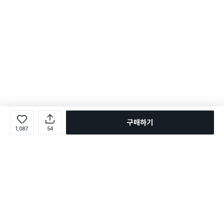
구매하기
1,087
54
로그인
온라인 다이소몰 1599-2211
온라인 다이소몰
다이소 매장 1522-4400
다이소 매장
평일 09:00 ~ 18:00
평일 09:00 ~ 18:00
주문조회
매장 상품 찾기