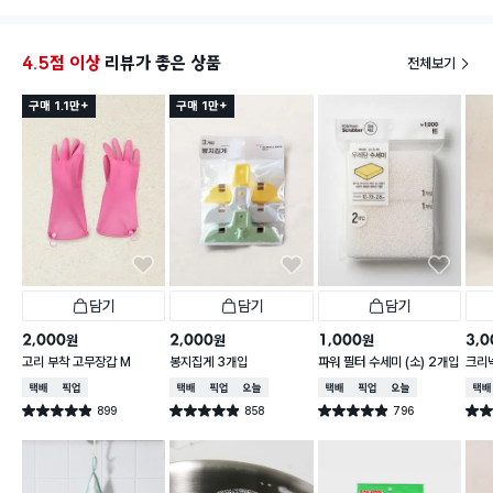
텀블러
그리고 
그런지
4.5점 이상
리뷰가 좋은 상품
전체보기
^;
구매 1.1만+
구매 1만+
담기
담기
담기
2,000
2,000
1,000
3,0
원
원
원
고리 부착 고무장갑 M
봉지집게 3개입
파워 필터 수세미 (소) 2개입
크리넥
주 핑
택배배송
매장픽업
택배배송
매장픽업
오늘배송
택배배송
매장픽업
오늘배송
택배
899
858
796
별점 4.9점
별점 4.9점
별점 4.9점
별점 
건 작성
건 작성
건 작성