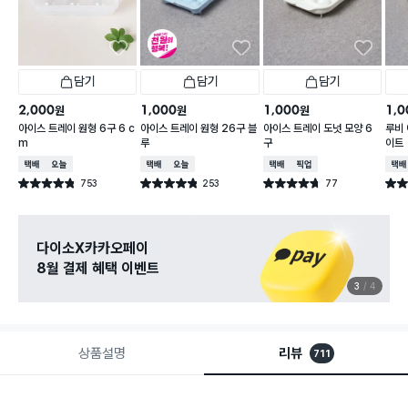
담기
담기
담기
2,000
1,000
1,000
1,0
원
원
원
아이스 트레이 원형 6구 6 c
아이스 트레이 원형 26구 블
아이스 트레이 도넛 모양 6
루비 
m
루
구
이트
택배배송
오늘배송
택배배송
오늘배송
택배배송
매장픽업
택배
753
253
77
별점 4.8점
별점 4.8점
별점 4.7점
별점 
건 작성
건 작성
건 작성
다이소X카카오페이
8월 결제 혜택 이벤트
3
4
상품설명
리뷰
711