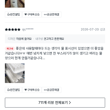
👍완전꿀팁
💗구매욕상승
👀궁금증해결
sjc*****
2026-07-20
신고
별점 5점
디자인
마음에 들어요
내구성
견고하고 튼튼해요
좋은데 사용할때마다 드는 생각이 물 표시선이 있었으면 더 좋았을
재구매
거같습니다ㅠㅠ 매번 넘치게 넣으면 잔 부스러기가 많이 생기고 버리는 물
양으러 한개 만들거같습니다...
👍완전꿀팁
💗구매욕상승
👀궁금증해결
711개 리뷰 전체보기