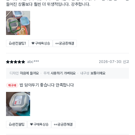
들어진 상품보다 훨씬 더 위생적입니다. 강추합니다.
👍완전꿀팁
1
💗구매욕상승
👀궁금증해결
abc***
2026-07-30
신고
별점 5점
디자인
마음에 들어요
무게
사용하기 가벼워요
내구성
보통이에요
밥 담아두기 좋습니다 만족합니다
재구매
👍완전꿀팁
💗구매욕상승
👀궁금증해결