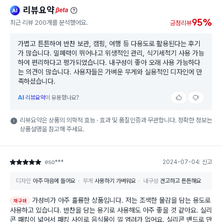
리뷰요약
ai
beta
95%
최근 리뷰 200개를 분석했어요.
긍정리뷰
가볍고 튼튼하여 반찬 보관, 캠핑, 여행 등 다용도로 활용된다는 후기
가 많습니다. 밀폐력이 뛰어나고 위생적인 관리, 식기세척기 사용 가능
하여 편리하다고 평가되었습니다. 내구성이 좋아 오래 사용 가능하다
는 의견이 많습니다. 사용자들은 가벼운 무게와 실용적인 디자인에 만
족하셨습니다.
AI
리뷰요약
이 유용했나요?
리뷰요약은 상품의 의학적 효능 · 효과 및 품질인증과 무관합니다. 정확한 정보는
상품설명을 참고해 주세요.
eso***
2024-07-04
신고
별점 5점
디자인
아주 마음에 들어요
무게
사용하기 가벼워요
내구성
견고하고 튼튼해요
가성비가 아주 훌륭한 상품입니다. 저는 조색한 물감을 담는 용도로
재구매
사용하고 있습니다. 반찬을 담는 용기로 사용해도 아주 좋을 것 같아요. 실리
콘 패킹이 넓어서 패킹 사이로 음식물이 낄 염려가 없어요. 실리콘 밴드로 만