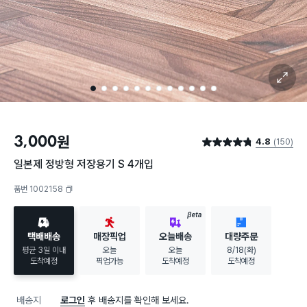
확대 보기
1
2
3
4
5
6
7
8
9
10
11
12
3,000
원
4.8
(150)
별점 4.8점
일본제 정방형 저장용기 S 4개입
품번 1002158
복사하기
BETA
택배배송
매장픽업
오늘배송
대량주문
평균 3일 이내
오늘
오늘
8/18(화)
도착예정
픽업가능
도착예정
도착예정
배송지
로그인
후 배송지를 확인해 보세요.