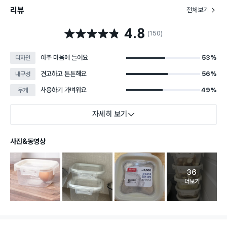
리뷰
전체보기
4.8
별점 4.8점
(150)
아주 마음에 들어요
53%
디자인
견고하고 튼튼해요
56%
내구성
사용하기 가벼워요
49%
무게
자세히 보기
사진&동영상
36
고객 리뷰 
더보기