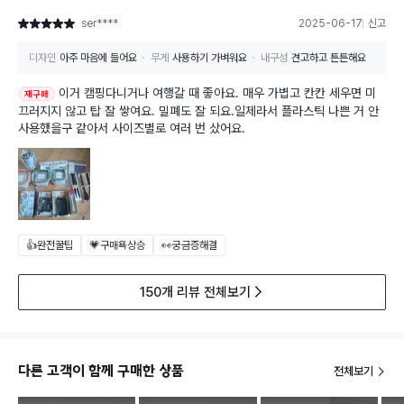
ser****
2025-06-17
신고
별점 5점
디자인
아주 마음에 들어요
무게
사용하기 가벼워요
내구성
견고하고 튼튼해요
이거 캠핑다니거나 여행갈 때 좋아요. 매우 가볍고 칸칸 세우면 미
재구매
끄러지지 않고 탑 잘 쌓여요. 밀폐도 잘 되요.일제라서 플라스틱 나쁜 거 안
사용했을구 같아서 사이즈별로 여러 번 샀어요.
👍완전꿀팁
💗구매욕상승
👀궁금증해결
150개 리뷰 전체보기
다른 고객이 함께 구매한 상품
전체보기