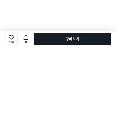
구매하기
320
11
로그인
온라인 다이소몰 1599-2211
온라인 다이소몰
다이소 매장 1522-4400
다이소 매장
평일 09:00 ~ 18:00
평일 09:00 ~ 18:00
주문조회
매장 상품 찾기
취소/교환/반품 신청
매장 위치 찾기
공지사항
1:1 문의
FAQ
고객센터
1:1 문의
제휴문의