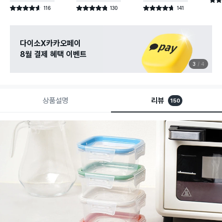
별점 
116
130
141
별점 4.6점
별점 4.8점
별점 4.7점
건 작성
건 작성
건 작성
다이소X카카오페이
8월 결제 혜택 이벤트
3
4
상품설명
리뷰
150