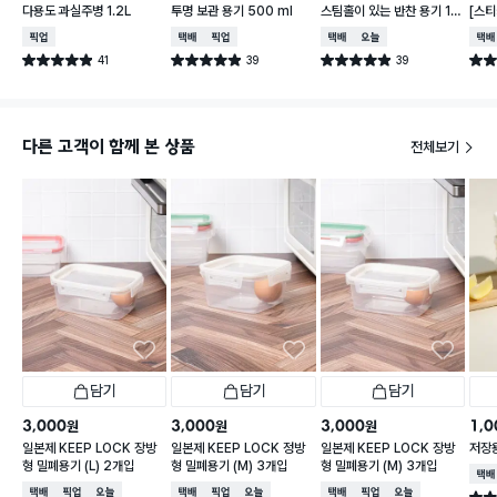
다용도 과실주병 1.2L
투명 보관 용기 500 ml
스팀홀이 있는 반찬 용기 18
[스티
0 ml 5개입
가능한
매장픽업
택배배송
매장픽업
택배배송
오늘배송
택배
41
39
39
별점 4.9점
별점 4.9점
별점 4.9점
별점 
건 작성
건 작성
건 작성
다른 고객이 함께 본 상품
전체보기
담기
담기
담기
3,000
3,000
3,000
1,0
원
원
원
일본제 KEEP LOCK 장방
일본제 KEEP LOCK 정방
일본제 KEEP LOCK 장방
저장용
형 밀폐용기 (L) 2개입
형 밀폐용기 (M) 3개입
형 밀폐용기 (M) 3개입
택배
택배배송
매장픽업
오늘배송
택배배송
매장픽업
오늘배송
택배배송
매장픽업
오늘배송