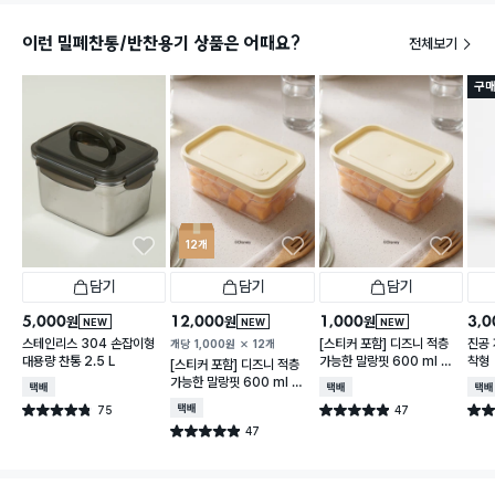
이런 밀폐찬통/반찬용기 상품은 어때요?
전체보기
구매
12개
담기
담기
담기
5,000
12,000
1,000
3,0
원
원
원
NEW
NEW
NEW
스테인리스 304 손잡이형
[스티커 포함] 디즈니 적층
진공 
개당
1,000
원
12개
대용량 찬통 2.5 L
가능한 말랑핏 600 ml 아
착형
[스티커 포함] 디즈니 적층
이보리
가능한 말랑핏 600 ml 아
택배배송
택배배송
택배
이보리
75
택배배송
47
별점 4.8점
별점 4.9점
별점 
건 작성
건 작성
47
별점 4.9점
건 작성