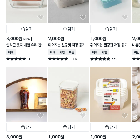
담기
담기
담기
3,000
2,000
1,000
2,0
원
원
원
NEW
실리콘 엣지 내열 유리 찬통
휘어지는 말랑핏 저장 용기
휘어지는 말랑핏 저장 용기
내츄럴
550 ml
2 L 그레이
900ml 스카이블루
L
택배배송
택배배송
매장픽업
오늘배송
택배배송
매장픽업
매장
11
1,176
580
별점 5.0점
별점 4.9점
별점 4.9점
별점 
건 작성
건 작성
건 작성
담기
담기
담기
3,000
1,000
1,000
2,0
원
원
원