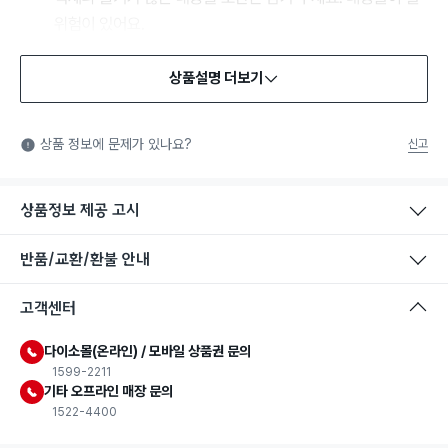
상품설명 더보기
식품용 기구
식품용 기구: 식품위생법에서 정한 규격에 따라 제조되어 식품 또
상품 정보에 문제가 있나요?
신고
는 식품첨가물에 사용할 수 있는 식품용기구라는 표시입니다.
상품정보 제공 고시
반품/교환/환불 안내
고객센터
다이소몰(온라인) / 모바일 상품권 문의
1599-2211
기타 오프라인 매장 문의
1522-4400