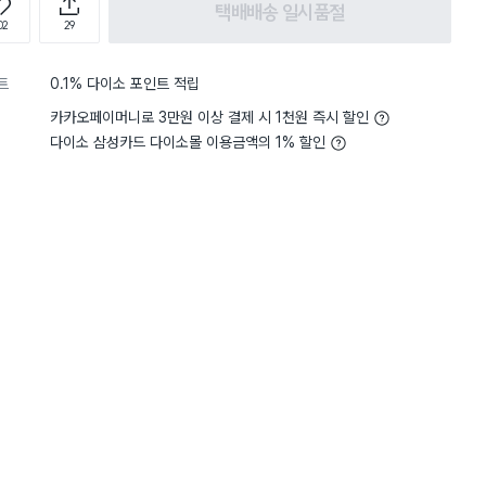
택배배송 일시품절
02
29
트
0.1% 다이소 포인트 적립
카카오페이머니로 3만원 이상 결제 시 1천원 즉시 할인
다이소 삼성카드 다이소몰 이용금액의 1% 할인
5
그립감
보통이에요
면 손목 힘들어가서
 힘든데
전체보기
게 적은 힘으로
어 있어서
 잡히고
손목이 안아픕니다
들이 참 잘되어 있어요
재질인 제품도 나오면
.