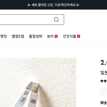
💫 새로 들어온 신상, 지금 확인하세요 💫
랭킹
별점5점
품절임박
뷰티
건강식품
2
일
별점 
배송