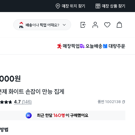
매장 위치 찾기
매장 상품 찾기
배송
이나
픽업
어때요?
로그인
마이페이지
찜 한 상품
장바구니
매장픽업
오늘배송
대량주문
,000
원
본제 화이트 손잡이 만능 집게
4.7
(146)
품번 1002138
4.7점
복사하기
최근 한달
160명
이
구매했어요
30대 여성
이 가장 많이
구매했어요
최근 한달
160명
이
구매했어요
방법
30대 여성
이 가장 많이
구매했어요