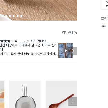
8
2
3
4
5
6
7
포인
결제
리뷰안내
4
그립감
잡기 편해요
점 4점
별점 5점
년전 매장에서 구매해서 잘 쓰던 화이트 집게
솔직히 집게쓰
데
오래 쥐고 있음
래 쓰니 집게 폭이 너무 벌어져서 과감하게
이거는 설계된
리고 몰에서 재구매했어요
딱 잡히게 되
만 색상이 달라졌네요 기존 쓰던 제품은 아이
큰 것들도 잘
리 화이트인데 새로 산 제품은 백화이트네요
오래 쥐어도 
은 회사라도 제조연도에 따라 바뀌나 보네요
일제는 이런 것
앞에 실리콘 
좋을거 같아요
다이소 화이팅.