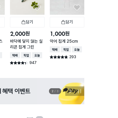
담기
담기
담기
바구니
장바구니
장바구니
장
원
원
원
2,000
1,000
2,000
스
바닥에 닿지 않는 실
악어 집게 25cm
오토 악어 집게
리콘 집게 그린
택배배송
매장픽업
오늘배송
택배배송
매장픽업
오
배송
택배배송
매장픽업
오늘배송
293
170
별점 4.8점
별점 4.8점
건 작성
건 작
947
별점 4.3점
건 작성
이벤트
관심 
2
/
3
다
정
음
지
슬
라
이
드