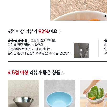
1
4점 이상 리뷰가
92%
예요
5
그립감
잡기 편해요
별점 5점
별
음식을 양껏 집을 수 있어요
5
일본제화이트 손잡이 만능 집게로
인
음식을 손쉽게 안정적으로 잡을 수 있는 물결무늬
오
스테인리스 소재
버
샐러드나 따스타 등 음식을 덜 때 사용 추천해요
다
보
같
4.5점 이상
리뷰가 좋은 상품