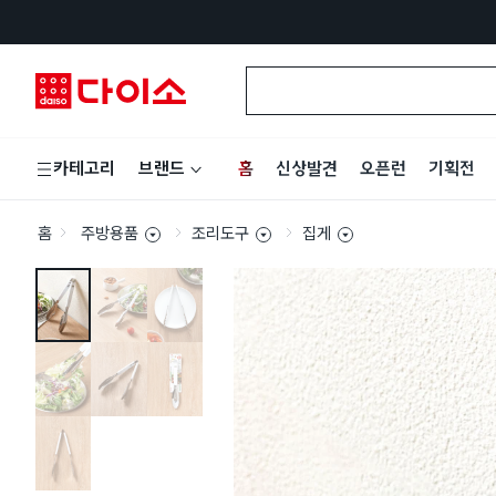
홈
신상발견
오픈런
기획전
카테고리
브랜드
홈
주방용품
조리도구
집게