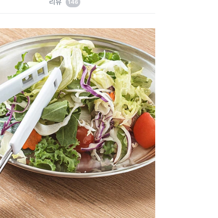
리뷰
146