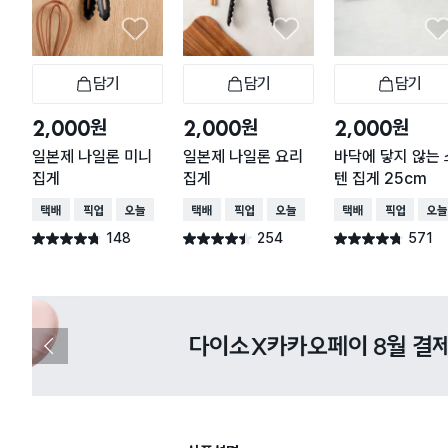
담기
담기
담기
장바구니
장바구니
장
원
원
원
2,000
2,000
2,000
일본제 나일론 미니
일본제 나일론 요리
바닥에 닿지 않는 
집게
집게
텐 집게 25cm
택배배송
매장픽업
오늘배송
택배배송
매장픽업
오늘배송
택배배송
매장픽업
오늘
148
254
571
별점 4.7점
별점 4.4점
별점 4.7점
건 작성
건 작성
건 작성
다이소X카카오페이 8월 결제 혜택 
이
전
슬
라
이
드