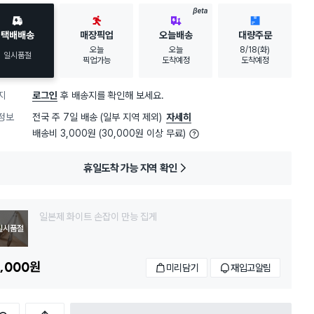
BETA
택배배송
매장픽업
오늘배송
대량주문
오늘
오늘
8/18(화)
일시품절
픽업가능
도착예정
도착예정
지
로그인
후 배송지를 확인해 보세요.
정보
전국 주 7일 배송 (일부 지역 제외)
자세히
배송비 3,000원 (30,000원 이상 무료)
휴일도착 가능 지역 확인
일본제 화이트 손잡이 만능 집게
일시품절
,000
원
미리담기
재입고알림