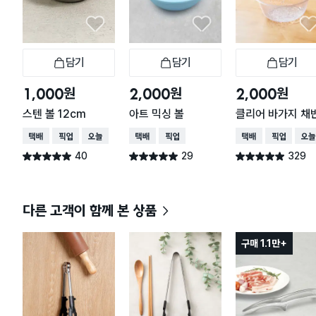
담기
담기
담기
장바구니
장바구니
장
원
원
원
1,000
2,000
2,000
스텐 볼 12cm
아트 믹싱 볼
클리어 바가지 채
택배배송
매장픽업
오늘배송
택배배송
매장픽업
택배배송
매장픽업
오늘
40
29
329
별점 5.0점
별점 5.0점
별점 4.9점
건 작성
건 작성
건 작성
다른 고객이 함께 본 상품
구매 1.1만+