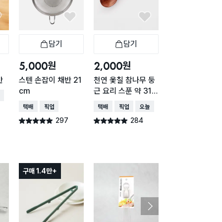
담기
담기
담기
바구니
장바구니
장바구니
장
원
원
원
5,000
2,000
1,000
반
스텐 손잡이 채반 21
천연 옻칠 참나무 둥
믹싱볼 채반 16c
cm
근 요리 스푼 약 31c
(거치가능)
배송
m
택배배송
매장픽업
택배배송
매장픽업
오늘배송
택배배송
매장픽업
오
297
284
264
별점 4.9점
별점 4.9점
별점 4.9점
건 작성
건 작성
건 작
구매 1.4만+