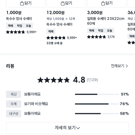
담기
담기
담기
1,000
12,000
3,000
36,
원
원
원
옥수수 망사 수세미
일회용 수세미 23X22cm
개당
1,000
원
12개
개당
60매
옥수수 망사 수세미
일회용
택배배송
매장픽업
오늘배송
60
택배배송
매장픽업
오늘배송
9,999+
택배배송
별점 4.8점
건 작성
3,174
택배
별점 4.8점
9,999+
별점 4.8점
건 작성
건 작성
별점 
33명 구매 중
리뷰
전체보기
4.8
별점 4.8점
(1,129)
보통이에요
51%
촉감
보기와 비슷해요
76%
두께
보통이에요
58%
내구성
자세히 보기