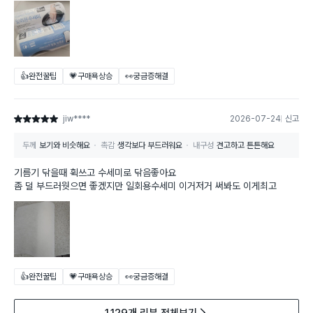
👍완전꿀팁
💗구매욕상승
👀궁금증해결
jiw****
2026-07-24
신고
별점 5점
두께
보기와 비슷해요
촉감
생각보다 부드러워요
내구성
견고하고 튼튼해요
기름기 닦을때 휙쓰고 수세미로 닦음좋아요
좀 덜 부드러웟으면 좋겠지만 일회용수세미 이거저거 써봐도 이게최고
👍완전꿀팁
💗구매욕상승
👀궁금증해결
1,129개 리뷰 전체보기