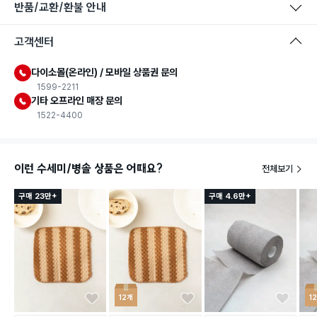
반품/교환/환불 안내
고객센터
다이소몰(온라인) / 모바일 상품권 문의
1599-2211
기타 오프라인 매장 문의
1522-4400
이런 수세미/병솔 상품은 어때요?
전체보기
구매 23만+
구매 4.6만+
12개
1