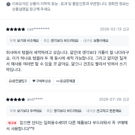
리뷰요약은 상품의 의학적 효능 · 효과 및 품질인증과 무관합니다. 정확한 정보는
상품설명을 참고해 주세요.
cas*********
2026-02-13
신고
별점 5점
두께
보기와 비슷해요
촉감
생각보다 부드러워요
내구성
보통이에요
회사에서 텀블러 세척하려고 샀습니다. 얇은데 생각보다 거품이 잘 나더라구
요. 이거 하나로 텀블러 두 개 동시에 세척 가능합니다. 그리고 얇지만 질겨
서 재사용 여러번 할 수 있을 것 같아요. 얇으니 건조도 빨라서 밖에서 쓰기
딱입니다.
👍완전꿀팁
3
💗구매욕상승
👀궁금증해결
and*****
2026-07-29
신고
별점 5점
두께
보기보다 두꺼워요
촉감
생각보다 부드러워요
내구성
견고하고 튼튼해요
없으면 안되는 일회용수세미!! 다른 제품보다 부드러워서 꼭 구매해
재구매
서 사용합니다^^!!