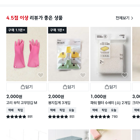
4.5점 이상
리뷰가 좋은 상품
전체보기
구매 1.1만+
구매 1만+
담기
담기
담기
2,000
2,000
1,000
3,0
원
원
원
고리 부착 고무장갑 M
봉지집게 3개입
파워 필터 수세미 (소) 2개입
크리넥
주 핑
택배배송
매장픽업
택배배송
매장픽업
오늘배송
택배배송
매장픽업
오늘배송
택배
891
851
780
별점 4.9점
별점 4.9점
별점 4.9점
별점 
건 작성
건 작성
건 작성