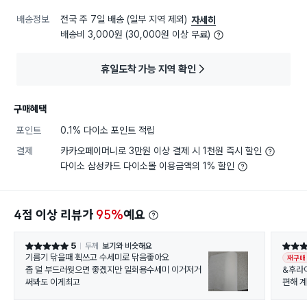
배송정보
전국 주 7일 배송 (일부 지역 제외)
자세히
배송비 3,000원 (30,000원 이상 무료)
휴일도착 가능 지역 확인
구매혜택
포인트
0.1% 다이소 포인트 적립
결제
카카오페이머니로 3만원 이상 결제 시 1천원 즉시 할인
다이소 삼성카드 다이소몰 이용금액의 1% 할인
4점 이상 리뷰가
95%
예요
5
두께
보기와 비슷해요
별점 5점
별점 4
기름기 닦을때 휙쓰고 수세미로 닦음좋아요
재구매
좀 덜 부드러웟으면 좋겠지만 일회용수세미 이거저거
&후라
써봐도 이게최고
편해 