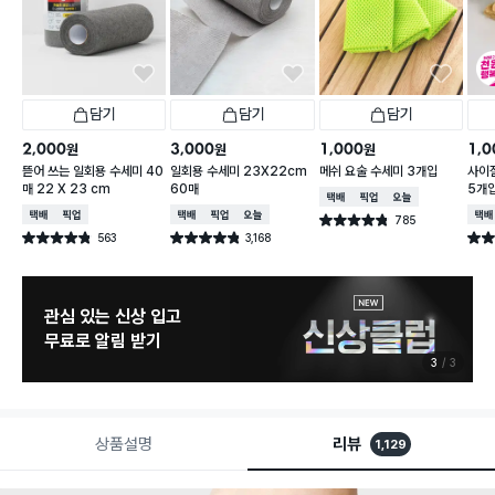
담기
담기
담기
2,000
3,000
1,000
1,0
원
원
원
뜯어 쓰는 일회용 수세미 40
일회용 수세미 23X22cm
메쉬 요술 수세미 3개입
사이잘
매 22 X 23 cm
60매
5개
택배배송
매장픽업
오늘배송
택배배송
매장픽업
택배배송
매장픽업
오늘배송
택배
785
별점 4.8점
건 작성
563
3,168
별점 4.8점
별점 4.8점
별점 
건 작성
건 작성
관심 있는 신상 입고
무료로 알림 받기
3
3
상품설명
리뷰
1,129