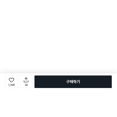
구매하기
1,358
36
로그인
온라인 다이소몰 1599-2211
온라인 다이소몰
다이소 매장 1522-4400
다이소 매장