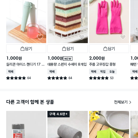
담기
담기
담기
1,000
1,000
2,000
1,0
원
원
원
NEW
실리콘 아이스 캔디기 17 X
대용량 스펀지 수세미 8개입
주름 고무장갑 중형
패턴 
4 cm
30 
택배배송
택배배송
택배배송
매장픽업
오늘배송
택배
64
64
53
별점 4.9점
별점 4.9점
별점 4.9점
별점 
건 작성
건 작성
건 작성
다른 고객이 함께 본 상품
전체보기
구매 4.6만+