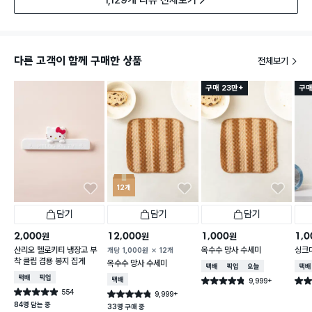
다른 고객이 함께 구매한 상품
전체보기
구매 23만+
구매
12개
담기
담기
담기
2,000
12,000
1,000
1,0
원
원
원
산리오 헬로키티 냉장고 부
옥수수 망사 수세미
싱크
개당
1,000
원
12개
착 클립 겸용 봉지 집게
옥수수 망사 수세미
택배배송
매장픽업
오늘배송
택배
택배배송
매장픽업
택배배송
9,999+
별점 4.8점
별점 
건 작성
554
별점 4.9점
9,999+
별점 4.8점
건 작성
건 작성
84명 담는 중
33명 구매 중