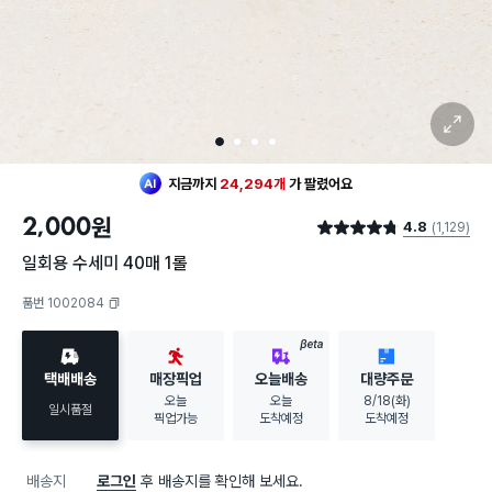
확대 보기
1
2
3
4
지금까지
24,294개
가
팔렸어요
2,000
원
4.8
(1,129)
별점 4.8점
일회용 수세미 40매 1롤
품번 1002084
복사하기
BETA
택배배송
매장픽업
오늘배송
대량주문
오늘
오늘
8/18(화)
일시품절
픽업가능
도착예정
도착예정
배송지
로그인
후 배송지를 확인해 보세요.