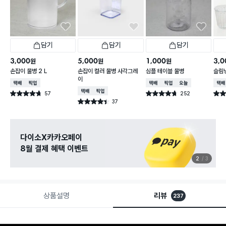
담기
담기
담기
3,000
5,000
1,000
3,0
원
원
원
손잡이 물병 2 L
손잡이 컬러 물병 사각그레
심플 테이블 물병
슬림냉
이
택배배송
매장픽업
택배배송
매장픽업
오늘배송
택배
택배배송
매장픽업
57
252
별점 4.7점
별점 4.7점
별점 
건 작성
건 작성
37
별점 4.4점
건 작성
관심 있는 신상 입고
무료로 알림 받기
3
3
상품설명
리뷰
237