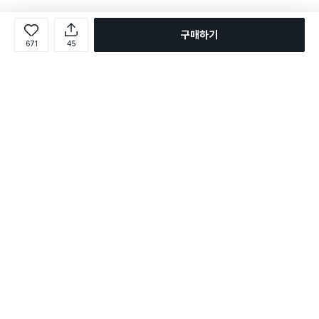
구매하기
671
45
로그인
온라인 다이소몰 1599-2211
온라인 다이소몰
다이소 매장 1522-4400
다이소 매장
평일 09:00 ~ 18:00
평일 09:00 ~ 18:00
주문조회
매장 상품 찾기
취소/교환/반품 신청
매장 위치 찾기
공지사항
1:1 문의
FAQ
고객센터
1:1 문의
제휴문의
앱 장애/신고
멤버십