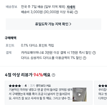
배송정보
전국 주 7일 배송 (일부 지역 제외)
자세히
배송비 3,000원 (30,000원 이상 무료)
휴일도착 가능 지역 확인
구매혜택
포인트
0.1% 다이소 포인트 적립
결제
카카오페이머니로 3만원 이상 결제 시 1천원 즉시 할인
다이소 삼성카드 다이소몰 이용금액의 1% 할인
4점 이상 리뷰가
94%
예요
4
크기
생각보다 커요
별점 4점
별점 5
기본적인 자취방 냉장고 맨 끝 칸에 들어갈 것처럼 생겨
우리집
서 구매했는데 제품 폭이 조금 더 넓어서 안 들어갔어
하고 
요. 사이즈 잘 보고 사셔야 될 듯 해요. 그리고 냉수 전용
디자인
입니다 ㅠㅠ 냉온수 다 되는 줄 알았는데 이런 ㅠㅠ 화
나도.
분에 물 줄 때나 시리얼 보관통 용도로 써야겠어요...
100 