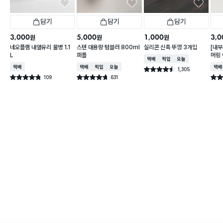
담기
담기
담기
3,000
5,000
1,000
3,0
원
원
원
네오플램 내열유리 물병 1.1
스텐 대용량 텀블러 800ml
실리콘 신축 뚜껑 3개입
[내부
L
퍼플
머링
택배배송
매장픽업
오늘배송
컵 3
택배배송
택배배송
매장픽업
오늘배송
택배
1,305
별점 4.5점
건 작성
109
631
별점 4.8점
별점 4.7점
별점 
건 작성
건 작성