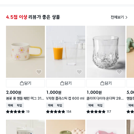
4.5점 이상
리뷰가 좋은 상품
전체보기
담기
담기
담기
2,000
1,000
1,000
5,0
원
원
원
봄꽃 롱 핸들 패턴 머그 310
V자형 플라스틱 컵 600 ml
클리어 다이아 온더락 280
핸들
ml
ml
0 m
택배배송
매장픽업
택배배송
매장픽업
택배배송
매장픽업
택배
19
154
117
별점 5.0점
별점 4.9점
별점 4.9점
별점 
건 작성
건 작성
건 작성