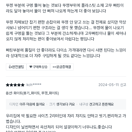
뚜껑 부분에 구멍 뚫어 놓는 것보다 뚜껑부위에 플라스팃 소재 고무 빠킹이
라도 달아 놓아서 물이 안 빠져 나오게 하는게 더 좋아 보입니다
뚜껑 자체보단 잡기 편한 손잡이와 뚜껑 안 닫고 쓰는 걸 전제로 샀지만 막상
사보니 넘어지기 편한 구조라는 걸 생각 못 했습니다... 뚜껑에 물이 나오기
쉽게 구멍을 뚫는 것보다 그 부분에 간소하게나마 고무빠킹이나 물이 세어나
오지 않게 처리하는 편이 좋아보여서 아쉽다는 평입니다
빠킹부분에 품질이 안 좋더라도 다이소 가격대라면 다시 사면 된다는 느낌이
라 상대적으로 더 자주 구입하게 될 것도 같다는 느낌입니다
👍완전꿀팁
💗구매욕상승
👀궁금증해결
kch*****
2024-05-11
신고
별점 5점
옵션: 화이트(용기_화이트, 뚜껑_화이트)
디자인
아주 마음에 들어요
크기
생각보다 커요
내구성
견고하고 튼튼해요
우리집에 딱 필요한 사이즈 2리터인데 자리 차지도 안하고 씻기.편리하고 가
볍습니다.
디자인이 날씬하면서 곡선처리 되어 설겆이하기 너무나도.좋습니다