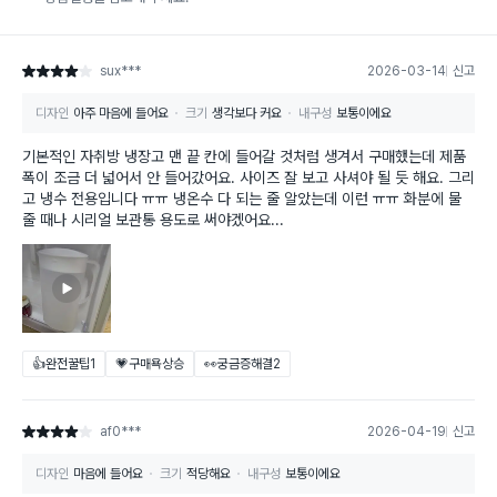
sux***
2026-03-14
신고
별점 4점
디자인
아주 마음에 들어요
크기
생각보다 커요
내구성
보통이에요
기본적인 자취방 냉장고 맨 끝 칸에 들어갈 것처럼 생겨서 구매했는데 제품
폭이 조금 더 넓어서 안 들어갔어요. 사이즈 잘 보고 사셔야 될 듯 해요. 그리
고 냉수 전용입니다 ㅠㅠ 냉온수 다 되는 줄 알았는데 이런 ㅠㅠ 화분에 물
줄 때나 시리얼 보관통 용도로 써야겠어요...
👍완전꿀팁
1
💗구매욕상승
👀궁금증해결
2
af0***
2026-04-19
신고
별점 4점
디자인
마음에 들어요
크기
적당해요
내구성
보통이에요