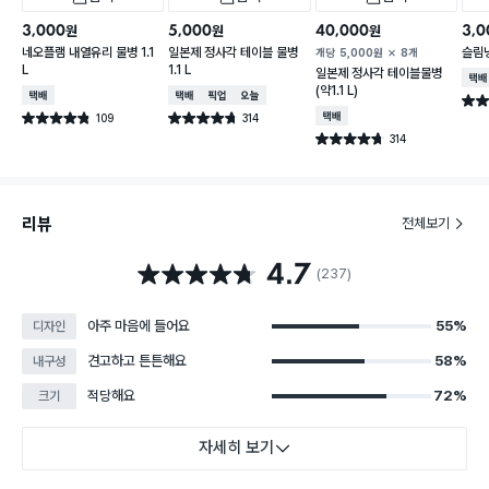
3,000
5,000
40,000
3,0
원
원
원
네오플램 내열유리 물병 1.1
일본제 정사각 테이블 물병
슬림냉
개당
5,000
원
8개
L
1.1 L
일본제 정사각 테이블물병
택배
(약1.1 L)
택배배송
택배배송
매장픽업
오늘배송
별점 
109
314
택배배송
별점 4.8점
별점 4.7점
건 작성
건 작성
314
별점 4.7점
건 작성
리뷰
전체보기
4.7
별점 4.7점
(237)
아주 마음에 들어요
55%
디자인
견고하고 튼튼해요
58%
내구성
적당해요
72%
크기
자세히 보기