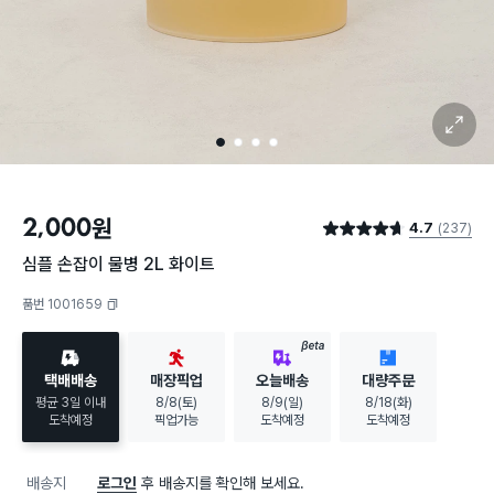
확대 보기
1
2
3
4
2,000
원
4.7
(237)
별점 4.7점
심플 손잡이 물병 2L 화이트
품번 1001659
복사하기
BETA
택배배송
매장픽업
오늘배송
대량주문
평균 3일 이내
8/8(토)
8/9(일)
8/18(화)
도착예정
픽업가능
도착예정
도착예정
배송지
로그인
후 배송지를 확인해 보세요.