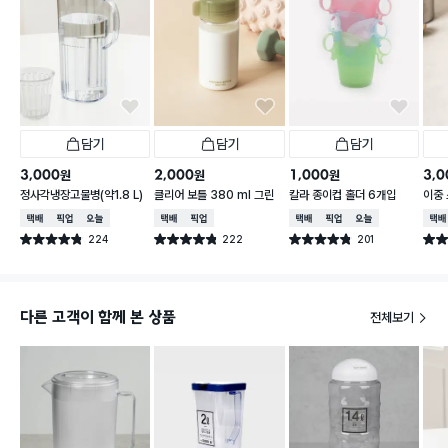
담기
담기
담기
3,000
2,000
1,000
3,0
원
원
원
정사각냉장고물병(약1.8 L)
클리어 보틀 380 ml 그린
칼라 종이컵 홀더 6개입
이중 
l
택배배송
매장픽업
오늘배송
택배배송
매장픽업
택배배송
매장픽업
오늘배송
택배
224
222
201
별점 4.8점
별점 4.8점
별점 4.8점
별점 
건 작성
건 작성
건 작성
다른 고객이 함께 본 상품
전체보기