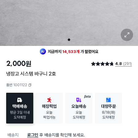
확대 보기
1
지금까지
14,533개
가
팔렸어요
2,000
원
4.8
(291)
별점 4.8점
냉장고 시스템 바구니 2호
품번 1001122
복사하기
BETA
택배배송
매장픽업
오늘배송
대량주문
평균 3일 이내
오늘
오늘
8/18(화)
도착예정
픽업가능
도착예정
도착예정
배송지
로그인
후 배송지를 확인해 보세요.