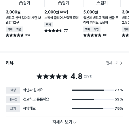
담기
담기
담기
3,000
2,000
5,000
3,0
원
원
원
NEW
냉장고 선반 걸이형 계란 보
부착식 클리어 서랍장 중형
일본제 냉장고 정리 핸들 트
냉장고
관함 12구
레이 와이드 깊은형
2.5 
택배배송
택배배송
매장픽업
택배배송
매장픽업
택배
77
별점 4.6점
건 작성
304
183
별점 4.8점
별점 4.8점
별점 
건 작성
건 작성
리뷰
전체보기
4.8
별점 4.8점
(291)
화면과 같아요
77%
색상
견고하고 튼튼해요
53%
내구성
적당해요
75%
크기
자세히 보기