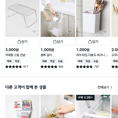
담기
담기
담기
3,000
1,000
1,000
2,0
원
원
원
적재형 스틸 선반
봉투 걸이
자석 타입 다용도 바구니 소
고무
형
택배배송
매장픽업
택배배송
매장픽업
오늘배송
택배배송
매장픽업
오늘배송
택배
977
805
787
별점 4.8점
별점 4.8점
별점 4.8점
별점 
건 작성
건 작성
건 작성
다른 고객이 함께 본 상품
전체보기
구매 3.2만+