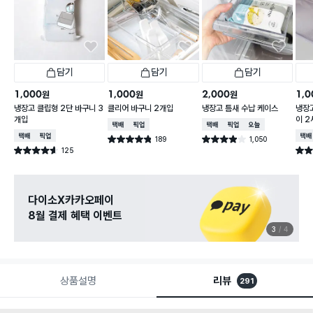
담기
담기
담기
1,000
1,000
2,000
1,0
원
원
원
냉장고 클립형 2단 바구니 3
클리어 바구니 2개입
냉장고 틈새 수납 케이스
냉장
개입
이 2
택배배송
매장픽업
택배배송
매장픽업
오늘배송
택배배송
매장픽업
택배
189
1,050
별점 4.8점
별점 3.9점
건 작성
건 작성
125
별점 4.6점
별점 
건 작성
다이소X카카오페이
8월 결제 혜택 이벤트
3
4
상품설명
리뷰
291