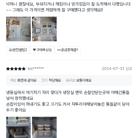
넉하니 괜찮네요, 부숴지거나 깨짐이나 망가짐없이 잘 도착해서 다행입니다
~~ 그래도 이 가격이면 저렴하게 잘 구매했다고 생각해요!!
👍완전꿀팁
2
💗구매욕상승
👀궁금증해결
1
bis******
2024-07-31
신고
별점 5점
색상
화면과 같아요
크기
적당해요
내구성
보통이에요
냉동실에서 여기저기 자리 찾다가 냉장실 맨위 손잘안닫는곳에 야채긴통들
넣어 정착했네요
손잡이있어 꺼내기도 좋고 크기도 커서 자투리야채넣어놓은 통들같이 담아
두기 좋아요