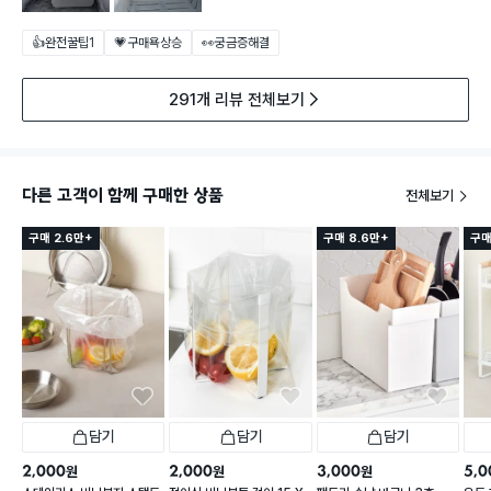
👍완전꿀팁
1
💗구매욕상승
👀궁금증해결
291개 리뷰 전체보기
다른 고객이 함께 구매한 상품
전체보기
구매 2.6만+
구매 8.6만+
구매
담기
담기
담기
2,000
2,000
3,000
5,0
원
원
원