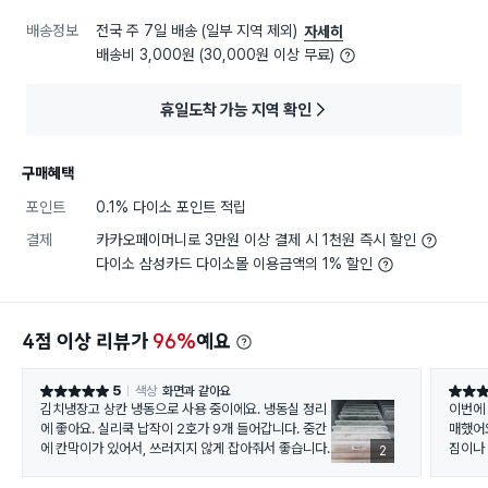
배송정보
전국 주 7일 배송 (일부 지역 제외)
자세히
배송비 3,000원 (30,000원 이상 무료)
휴일도착 가능 지역 확인
구매혜택
포인트
0.1% 다이소 포인트 적립
결제
카카오페이머니로 3만원 이상 결제 시 1천원 즉시 할인
다이소 삼성카드 다이소몰 이용금액의 1% 할인
4점 이상 리뷰가
96%
예요
5
색상
화면과 같아요
별점 5점
별점 5
김치냉장고 상칸 냉동으로 사용 중이에요. 냉동실 정리
이번에
에 좋아요. 실리쿡 납작이 2호가 9개 들어갑니다. 중간
매했어
에 칸막이가 있어서, 쓰러지지 않게 잡아줘서 좋습니다.
짐이나
2
이 가격