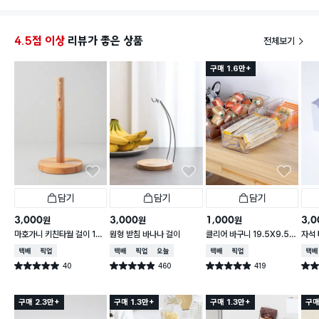
4.5점 이상
리뷰가 좋은 상품
전체보기
구매 1.6만+
담기
담기
담기
3,000
3,000
1,000
3,0
원
원
원
마호가니 키친타월 걸이 14
원형 받침 바나나 걸이
클리어 바구니 19.5X9.5X
자석 
X 31 cm
6.2cm
택배배송
매장픽업
택배배송
매장픽업
오늘배송
택배배송
매장픽업
택배
40
460
419
별점 5.0점
별점 4.9점
별점 4.9점
별점 
건 작성
건 작성
건 작성
구매 2.3만+
구매 1.3만+
구매 1.3만+
구매