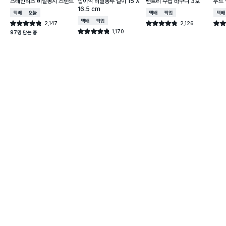
스테인리스 비닐봉지 스탠드
접이식 비닐봉투 걸이 15 X
팬트리 수납 바구니 3호
우드 
16.5 cm
택배배송
오늘배송
택배배송
매장픽업
택배
택배배송
매장픽업
2,147
2,126
별점 4.8점
별점 4.8점
별점 
건 작성
건 작성
1,170
별점 4.8점
97명 담는 중
건 작성