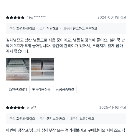
new*******
2024-06-19
신고
별점 5점
색상
화면과 같아요
크기
적당해요
내구성
견고하고 튼튼해요
김치냉장고 상칸 냉동으로 사용 중이에요. 냉동실 정리에 좋아요. 실리쿡 납
작이 2호가 9개 들어갑니다. 중간에 칸막이가 있어서, 쓰러지지 않게 잡아
줘서 좋습니다.
👍완전꿀팁
11
💗구매욕상승
👀궁금증해결
ene**
2025-11-16
신고
별점 5점
색상
화면과 같아요
크기
생각보다 커요
내구성
보통이에요
이번에 냉장고/싱크대 상하부장 모두 정리해보려고 구매했어요 사이즈도 넉