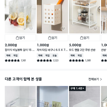
담기
담기
담기
2,000
1,000
5,000
1,0
원
원
원
접이식 비닐봉투 걸이 15 X
자석 타입 바구니 6.5 X 7.
우드 핸들 2단 주방 선반
선반 
16.5 cm
5 X 10 cm
택배배송
매장픽업
택배배송
매장픽업
오늘배송
택배배송
매장픽업
택배
1,161
1,123
1,081
별점 4.8점
별점 4.8점
별점 4.8점
별점 
건 작성
건 작성
건 작성
다른 고객이 함께 본 상품
전체보기
구매 1.4만+