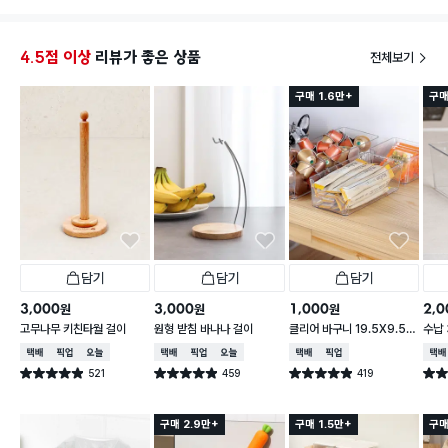
너무 
내일 
오랜 
4.5점 이상
리뷰가 좋은 상품
전체보기
속상합
구매 1.6만+
구매
담기
담기
담기
3,000
3,000
1,000
2,0
원
원
원
고무나무 키친타월 걸이
원형 받침 바나나 걸이
클리어 바구니 19.5X9.5X
수납 
6.2cm
택배배송
매장픽업
오늘배송
택배배송
매장픽업
오늘배송
택배배송
매장픽업
택배
521
459
419
별점 4.9점
별점 4.9점
별점 4.9점
별점 
건 작성
건 작성
건 작성
구매 2.9만+
구매 1.5만+
구매