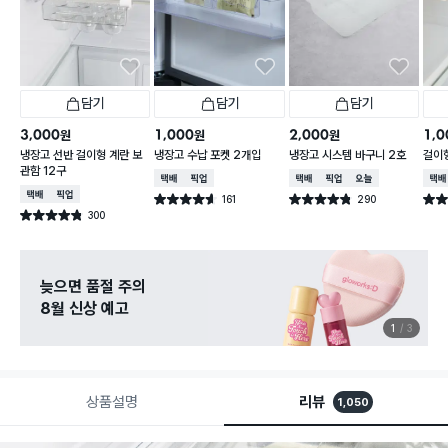
담기
담기
담기
3,000
1,000
2,000
1,0
원
원
원
냉장고 선반 걸이형 계란 보
냉장고 수납 포켓 2개입
냉장고 시스템 바구니 2호
걸이형
관함 12구
택배배송
매장픽업
택배배송
매장픽업
오늘배송
택배
택배배송
매장픽업
161
290
별점 4.6점
별점 4.8점
별점 
건 작성
건 작성
300
별점 4.8점
건 작성
늦으면 품절 주의
8월 신상 예고
1
3
상품설명
리뷰
1,050