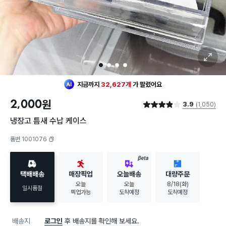
확대 보기
1
2
3
4
지금까지
32,627개
가
팔렸어요
2,000
원
3.9
(1,050)
별점 3.9점
냉장고 틈새 수납 케이스
품번 1001076
복사하기
BETA
택배배송
매장픽업
오늘배송
대량주문
오늘
오늘
8/18(화)
일시품절
픽업가능
도착예정
도착예정
배송지
로그인
후 배송지를 확인해 보세요.