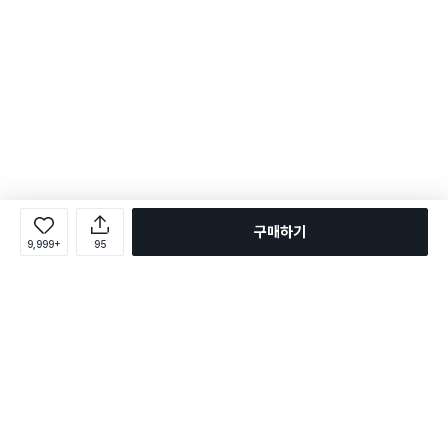
구매하기
9,999+
95
로그인
온라인 다이소몰 1599-2211
온라인 다이소몰
다이소 매장 1522-4400
다이소 매장
평일 09:00 ~ 18:00
평일 09:00 ~ 18:00
주문조회
매장 상품 찾기
취소/교환/반품 신청
매장 위치 찾기