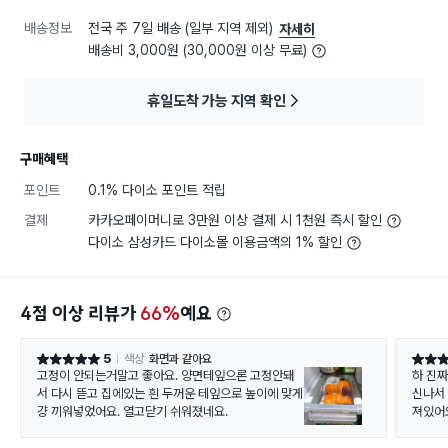
배송정보
전국 주 7일 배송 (일부 지역 제외)
자세히
배송비 3,000원 (30,000원 이상 무료)
휴일도착 가능 지역 확인
구매혜택
포인트
0.1% 다이소 포인트 적립
결제
카카오페이머니로 3만원 이상 결제 시 1천원 즉시 할인
다이소 삼성카드 다이소몰 이용금액의 1% 할인
4점 이상 리뷰가
66%
예요
5
색상
화면과 같아요
별점 5점
별점 5
고정이 안되는거말고 좋아요. 양면테잎으론 고정안돼
하 진
서 다시 뜯고 집에있는 흰 두꺼운 테잎으로 높이에 맞게
신나서
걍 끼워넣었어요. 열고닫기 쉬워졌네요.
져있어
하 가
르겠지