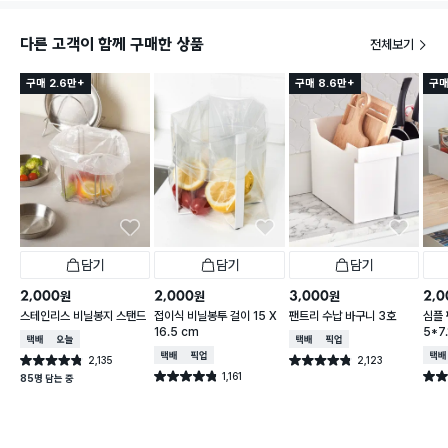
다른 고객이 함께 구매한 상품
전체보기
구매 2.6만+
구매 8.6만+
구매
담기
담기
담기
2,000
2,000
3,000
2,0
원
원
원
스테인리스 비닐봉지 스탠드
접이식 비닐봉투 걸이 15 X
팬트리 수납 바구니 3호
심플
16.5 cm
5*7.
택배배송
오늘배송
택배배송
매장픽업
택배배송
매장픽업
택배
2,135
2,123
별점 4.8점
별점 4.8점
건 작성
건 작성
1,161
별점 4.8점
별점 
85명 담는 중
건 작성