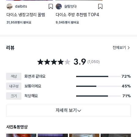
dalbits
살림잇다
스
스
크
크
다이소 냉장고정리 꿀템
다이소 주방 추천템 TOP4
랩
랩
31,958명
이 봤어요
9,045명
이 봤어요
리뷰
전체보기
3.9
별점 3.9점
(1,050)
화면과 같아요
72%
색상
보통이에요
45%
내구성
적당해요
71%
크기
자세히 보기
사진&동영상