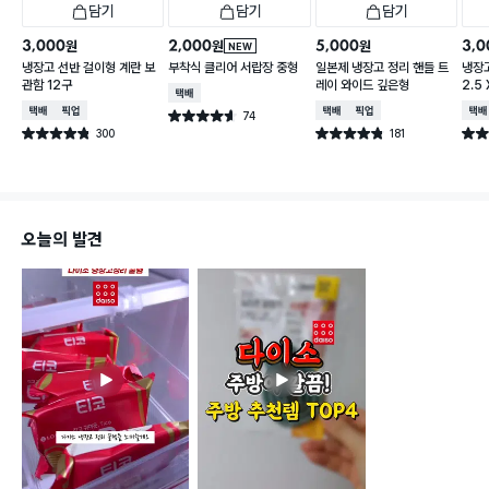
담기
담기
담기
3,000
2,000
5,000
3,0
원
원
원
NEW
냉장고 선반 걸이형 계란 보
부착식 클리어 서랍장 중형
일본제 냉장고 정리 핸들 트
냉장고
관함 12구
레이 와이드 깊은형
2.5 
택배배송
택배배송
매장픽업
택배배송
매장픽업
택배
74
별점 4.6점
건 작성
300
181
별점 4.8점
별점 4.8점
별점 
건 작성
건 작성
오늘의 발견