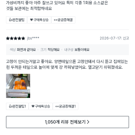
가성비까지 좋아 아주 잘쓰고 있어요 특히 각종 1회용 소스같은
것들 보관에는 최적합하네요
👍완전꿀팁
💗구매욕상승
👀궁금증해결
jbs****
2026-07-17
신고
별점 5점
색상
화면과 같아요
크기
적당해요
내구성
보통이에요
고정이 안되는거말고 좋아요. 양면테잎으론 고정안돼서 다시 뜯고 집에있는
흰 두꺼운 테잎으로 높이에 맞게 걍 끼워넣었어요. 열고닫기 쉬워졌네요.
👍완전꿀팁
1
💗구매욕상승
👀궁금증해결
1
1,050개 리뷰 전체보기