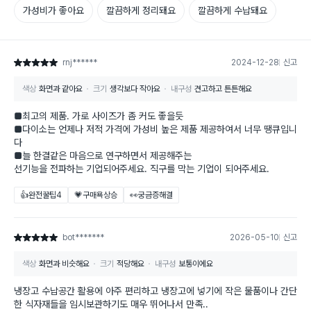
가성비가 좋아요
깔끔하게 정리돼요
깔끔하게 수납돼요
rnj******
2024-12-28
신고
별점 5점
색상
화면과 같아요
크기
생각보다 작아요
내구성
견고하고 튼튼해요
■최고의 제품. 가로 사이즈가 좀 커도 좋을듯
■다이소는 언제나 저적 가격에 가성비 높은 제품 제공하여서 너무 땡큐입니
다
■늘 한결같은 마음으로 연구하면서 제공해주는
선기능을 전파하는 기업되어주세요. 직구를 막는 기업이 되어주세요.
👍완전꿀팁
4
💗구매욕상승
👀궁금증해결
bot*******
2026-05-10
신고
별점 5점
색상
화면과 비슷해요
크기
적당해요
내구성
보통이에요
냉장고 수납공간 활용에 아주 편리하고 냉장고에 넣기에 작은 물품이나 간단
한 식자재들을 임시보관하기도 매우 뛰어나서 만족..