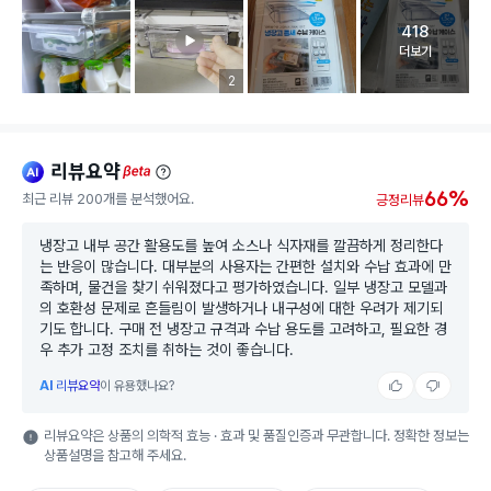
418
고객 리뷰 
더보기
리뷰 이미지 등록 개수
2
리뷰요약
ai
beta
66%
최근 리뷰 200개를 분석했어요.
긍정리뷰
냉장고 내부 공간 활용도를 높여 소스나 식자재를 깔끔하게 정리한다
는 반응이 많습니다. 대부분의 사용자는 간편한 설치와 수납 효과에 만
족하며, 물건을 찾기 쉬워졌다고 평가하였습니다. 일부 냉장고 모델과
의 호환성 문제로 흔들림이 발생하거나 내구성에 대한 우려가 제기되
기도 합니다. 구매 전 냉장고 규격과 수납 용도를 고려하고, 필요한 경
우 추가 고정 조치를 취하는 것이 좋습니다.
AI
리뷰요약
이 유용했나요?
리뷰요약은 상품의 의학적 효능 · 효과 및 품질인증과 무관합니다. 정확한 정보는
상품설명을 참고해 주세요.