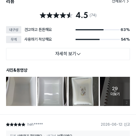
리뷰
전체보기
4.5
별점 4.5점
(74)
견고하고 튼튼해요
63%
내구성
사용하기 적당해요
54%
무게
자세히 보기
사진&동영상
29
고객 리뷰 
더보기
리뷰 이미
2
heh*****
2026-06-12
신고
별점 5점