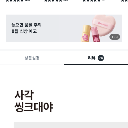
별점 4.8점
별점 4.8점
별점 4.7점
별점 
건 작성
건 작성
건 작성
늦으면 품절 주의
8월 신상 예고
1
3
상품설명
리뷰
74