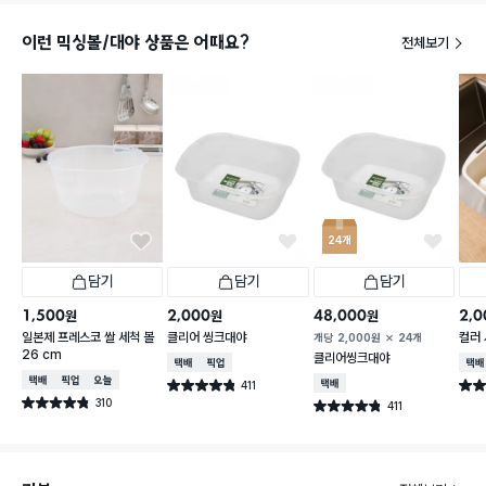
이런 믹싱볼/대야 상품은 어때요?
전체보기
24개
담기
담기
담기
1,500
2,000
48,000
2,0
원
원
원
일본제 프레스코 쌀 세척 볼
클리어 씽크대야
컬러 
개당
2,000
원
24개
26 cm
클리어씽크대야
택배배송
매장픽업
택배
택배배송
매장픽업
오늘배송
411
택배배송
별점 4.8점
별점 
건 작성
310
별점 4.8점
411
별점 4.8점
건 작성
건 작성