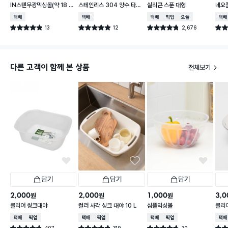
IN스텐무광믹싱볼(약 18 c
스테인리스 304 양수 타공
실리콘 스푼 대형
네오
m)
채반 19 cm
츌러
택배배송
택배배송
택배배송
매장픽업
오늘배송
택배
13
12
2,676
별점 4.9점
별점 4.9점
별점 4.8점
별점 
건 작성
건 작성
건 작성
다른 고객이 함께 본 상품
전체보기
담기
담기
담기
2,000
2,000
1,000
3,0
원
원
원
클리어 씽크대야
컬러 사각 싱크 대야 10 L
심플믹싱볼
클리어
택배배송
매장픽업
택배배송
매장픽업
택배배송
매장픽업
택배
407
319
30