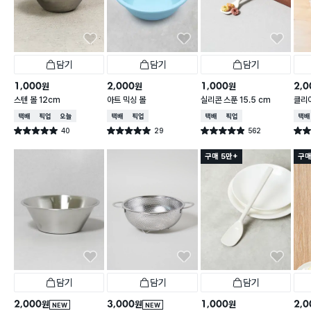
담기
담기
담기
1,000
2,000
1,000
2,0
원
원
원
스텐 볼 12cm
아트 믹싱 볼
실리콘 스푼 15.5 cm
클리
택배배송
매장픽업
오늘배송
택배배송
매장픽업
택배배송
매장픽업
택배
40
29
562
별점 5.0점
별점 5.0점
별점 4.9점
별점 
건 작성
건 작성
건 작성
구매 5만+
구매
담기
담기
담기
2,000
3,000
1,000
2,0
원
원
원
NEW
NEW