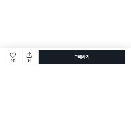
구매하기
441
14
로그인
온라인 다이소몰 1599-2211
온라인 다이소몰
다이소 매장 1522-4400
다이소 매장
평일 09:00 ~ 18:00
평일 09:00 ~ 18:00
주문조회
매장 상품 찾기
취소/교환/반품 신청
매장 위치 찾기
공지사항
1:1 문의