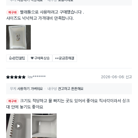
무게
사용하기 적당해요
내구성
보통이에요
빨래통으로 사용하려고 구매했습니다 .
재구매
사이즈도 넉넉하고 가격대비 만족합니다.
👍완전꿀팁
💗구매욕상승
👀궁금증해결
lov*******
2026-06-06
신고
별점 5점
무게
사용하기 가벼워요
내구성
견고하고 튼튼해요
크기도 적당하고 물 빠지는 곳도 있어서 좋아요 직사각이라서 싱크
재구매
대 안에 놓기도 좋아요