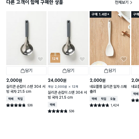
다른 고객이 함께 구매한 상품
전체보기
구매 1.4만+
구매
12개
담기
담기
담기
2,000
24,000
2,000
2,0
원
원
원
실리콘 손잡이 스텐 304 서
네오플램 실리콘 일자 스패
네오
개당
2,000
원
12개
빙 국자 21.5 cm
츌러
실리콘 손잡이 스텐 304 서
택배
빙 국자 21.5 cm
택배배송
매장픽업
택배배송
매장픽업
오늘배송
별점 
536
택배배송
1,424
별점 4.8점
별점 4.8점
건 작성
건 작성
536
별점 4.8점
건 작성