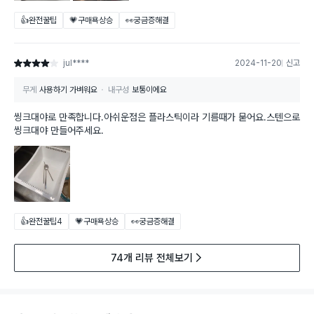
👍완전꿀팁
💗구매욕상승
👀궁금증해결
jul****
2024-11-20
신고
별점 4점
무게
사용하기 가벼워요
내구성
보통이에요
씽크대야로 만족합니다.아쉬운점은 플라스틱이라 기름때가 묻어요.스텐으로
씽크대야 만들어주세요.
👍완전꿀팁
4
💗구매욕상승
👀궁금증해결
74개 리뷰 전체보기