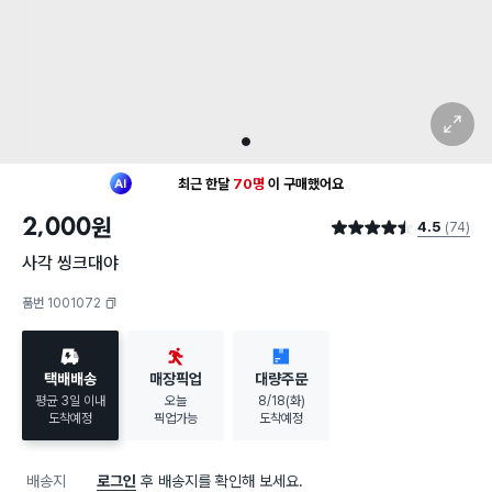
확대 보기
1
최근 한달
70명
이
구매했어요
30대 여성
이 가장 많이
장바구니에 담았어요
2,000
원
4.5
(74)
최근 한달
70명
이
구매했어요
별점 4.5점
30대 여성
이 가장 많이
장바구니에 담았어요
사각 씽크대야
품번 1001072
복사하기
택배배송
매장픽업
대량주문
평균 3일 이내
오늘
8/18(화)
도착예정
픽업가능
도착예정
배송지
로그인
후 배송지를 확인해 보세요.