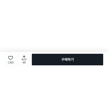
구매하기
1,323
60
로그인
온라인 다이소몰 1599-2211
온라인 다이소몰
다이소 매장 1522-4400
다이소 매장
평일 09:00 ~ 18:00
평일 09:00 ~ 18:00
주문조회
매장 상품 찾기