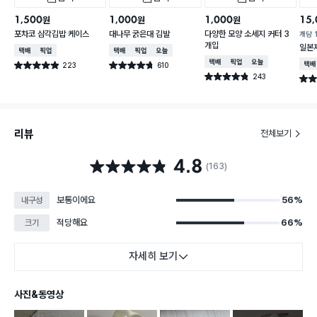
1,500
1,000
1,000
15,
원
원
원
포차코 삼각김밥 케이스
대나무 굵은대 김발
다양한 모양 소세지 커터 3
개당
개입
일본
택배배송
매장픽업
택배배송
매장픽업
오늘배송
택배배송
매장픽업
오늘배송
223
610
택배
별점 4.9점
별점 4.7점
건 작성
건 작성
243
별점 4.8점
별점 
건 작성
리뷰
전체보기
4.8
별점 4.8점
(163)
보통이에요
56%
내구성
적당해요
66%
크기
자세히 보기
사진&동영상