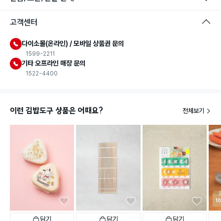
고객센터
다이소몰(온라인) / 모바일 상품권 문의
1599-2211
기타 오프라인 매장 문의
1522-4400
이런 김밥도구 상품은 어때요?
전체보기
1
담기
담기
담기