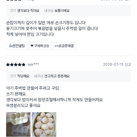
크기
생각보다 작아요
내구성
보통이에요
손잡이까지 길이가 일반 여성 손크기정도 입니다
용기크기에 맞추어 볶음밥을 넣을시 주먹밥 알이 큽니다
적게 넣어야 한입 크기입니다
👍완전꿀팁
💗구매욕상승
👀궁금증해결
wei***
2026-01-11
신고
별점 5점
크기
적당해요
내구성
견고하고 튼튼해요
아기 주벅밥 만들어 주려고 구입
쓰기 편해요
생각보다 밥이커서 밥양조절해서하니까 작게도 만들어져요
뚜껑분리되고 좋아요