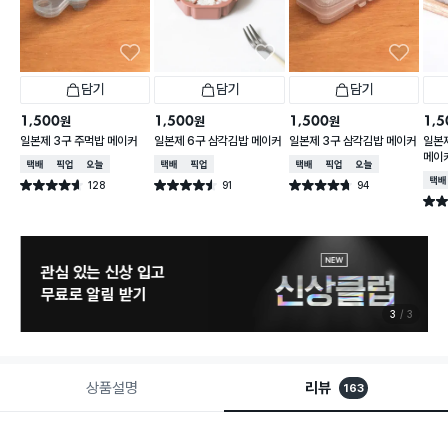
담기
담기
담기
1,500
1,500
1,500
1,5
원
원
원
일본제 3구 주먹밥 메이커
일본제 6구 삼각김밥 메이커
일본제 3구 삼각김밥 메이커
일본
메이
택배배송
매장픽업
오늘배송
택배배송
매장픽업
택배배송
매장픽업
오늘배송
택배
128
91
94
별점 4.6점
별점 4.5점
별점 4.7점
건 작성
건 작성
건 작성
별점 
관심 있는 신상 입고
무료로 알림 받기
3
3
상품설명
리뷰
163