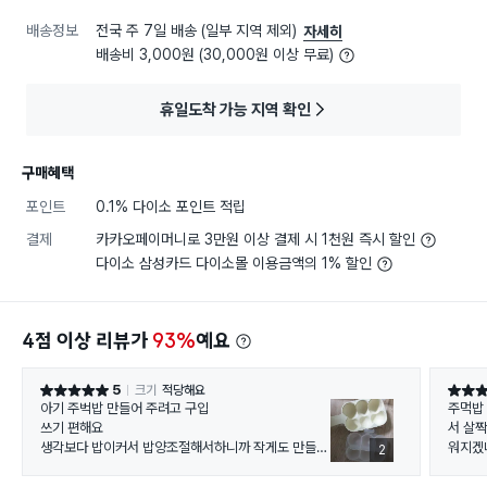
배송정보
전국 주 7일 배송 (일부 지역 제외)
자세히
배송비 3,000원 (30,000원 이상 무료)
휴일도착 가능 지역 확인
구매혜택
포인트
0.1% 다이소 포인트 적립
결제
카카오페이머니로 3만원 이상 결제 시 1천원 즉시 할인
다이소 삼성카드 다이소몰 이용금액의 1% 할인
4점 이상 리뷰가
93%
예요
5
크기
적당해요
별점 5점
별점 5
아기 주벅밥 만들어 주려고 구입
주먹밥 쉽게 
쓰기 편해요
서 살짝
생각보다 밥이커서 밥양조절해서하니까 작게도 만들어
워지겠
2
져요
뚜껑분리되고 좋아요