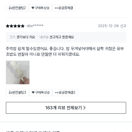
👍완전꿀팁
2
💗구매욕상승
👀궁금증해결
dbs******
2025-12-29
신고
별점 5점
크기
생각보다 커요
내구성
견고하고 튼튼해요
주먹밥 쉽게 할수있겠어요. 좋습니다. 밥 우겨넣어야해서 살짝 귀찮은 유부
초밥도 반잘라 미니로 만들면 더 쉬워지겠네요.
👍완전꿀팁
3
💗구매욕상승
👀궁금증해결
2
163개 리뷰 전체보기