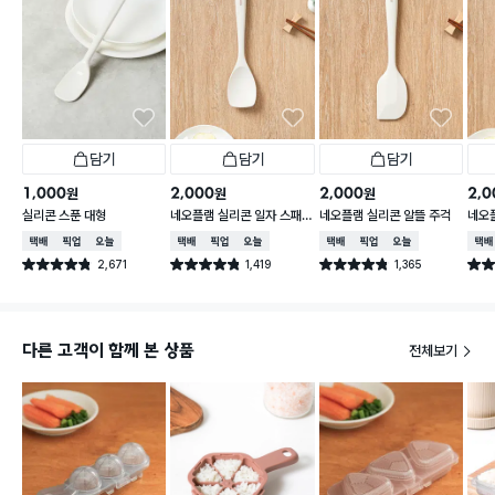
담기
담기
담기
1,000
2,000
2,000
2,0
원
원
원
실리콘 스푼 대형
네오플램 실리콘 일자 스패
네오플램 실리콘 알뜰 주걱
네오
츌러
택배배송
매장픽업
오늘배송
택배배송
매장픽업
오늘배송
택배배송
매장픽업
오늘배송
택배
2,671
1,419
1,365
별점 4.8점
별점 4.8점
별점 4.8점
별점 
건 작성
건 작성
건 작성
다른 고객이 함께 본 상품
전체보기