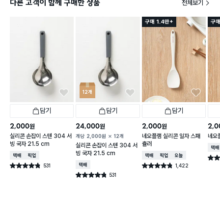
다른 고객이 함께 구매한 상품
전체보기
구매 1.4만+
구매
12개
담기
담기
담기
2,000
24,000
2,000
2,0
원
원
원
실리콘 손잡이 스텐 304 서
네오플램 실리콘 일자 스패
네오
개당
2,000
원
12개
빙 국자 21.5 cm
츌러
실리콘 손잡이 스텐 304 서
택배
빙 국자 21.5 cm
택배배송
매장픽업
택배배송
매장픽업
오늘배송
별점 
531
택배배송
1,422
별점 4.8점
별점 4.8점
건 작성
건 작성
531
별점 4.8점
건 작성