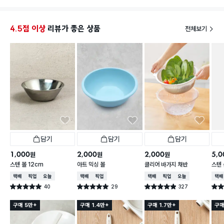
4.5점 이상
리뷰가 좋은 상품
전체보기
담기
담기
담기
1,000
2,000
2,000
5,0
원
원
원
스텐 볼 12cm
아트 믹싱 볼
클리어 바가지 채반
스텐 
택배배송
매장픽업
오늘배송
택배배송
매장픽업
택배배송
매장픽업
오늘배송
택배
40
29
327
별점 5.0점
별점 5.0점
별점 4.9점
별점 
건 작성
건 작성
건 작성
구매 5만+
구매 1.4만+
구매 1.7만+
구매