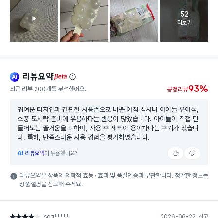
52
고객 리뷰 
더보기
리뷰요약
ai
beta
93%
최근 리뷰 200개를 분석했어요.
긍정리뷰
귀여운 디자인과 간편한 사용법으로 바쁜 아침 식사나 아이들 유아식,
소풍 도시락 준비에 유용하다는 반응이 많았습니다. 아이들이 직접 만
들어보는 즐거움을 더하며, 사용 후 세척이 용이하다는 후기가 있습니
다. 특히, 만족스러운 사용 경험을 평가하였습니다.
AI
리뷰요약
이 유용했나요?
리뷰요약은 상품의 의학적 효능 · 효과 및 품질인증과 무관합니다. 정확한 정보는
상품설명을 참고해 주세요.
sog*****
2026-06-22
신고
별점 4점