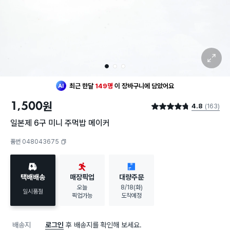
확대 보기
1
2
3
최근 한달
149명
이
장바구니에 담았어요
1,500
원
4.8
(163)
별점 4.8점
일본제 6구 미니 주먹밥 메이커
품번 048043675
복사하기
택배배송
매장픽업
대량주문
오늘
8/18(화)
일시품절
픽업가능
도착예정
배송지
로그인
후 배송지를 확인해 보세요.