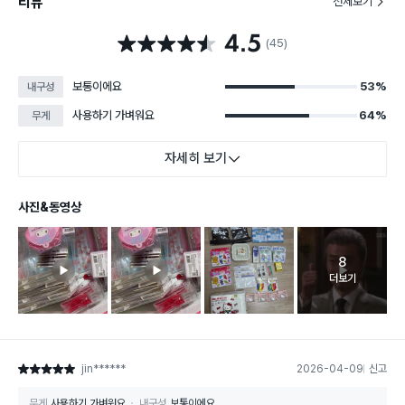
리뷰
전체보기
4.5
별점 4.5점
(45)
보통이에요
53%
내구성
사용하기 가벼워요
64%
무게
자세히 보기
사진&동영상
8
고객 리뷰 
더보기
jin******
2026-04-09
신고
별점 5점
무게
사용하기 가벼워요
내구성
보통이에요