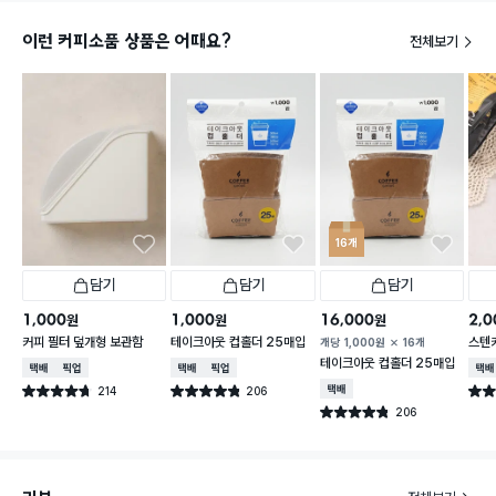
이런 커피소품 상품은 어때요?
전체보기
16개
담기
담기
담기
1,000
1,000
16,000
2,0
원
원
원
커피 필터 덮개형 보관함
테이크아웃 컵홀더 25매입
스텐
개당
1,000
원
16개
테이크아웃 컵홀더 25매입
택배배송
매장픽업
택배배송
매장픽업
택배
214
206
택배배송
별점 4.7점
별점 4.8점
별점 
건 작성
건 작성
206
별점 4.8점
건 작성