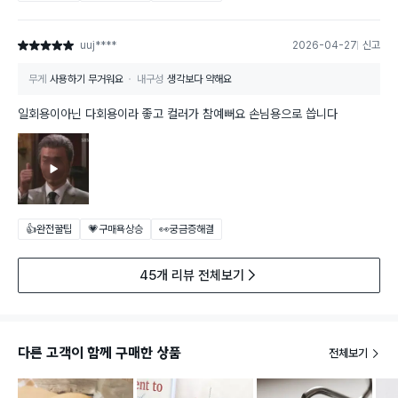
uuj****
2026-04-27
신고
별점 5점
무게
사용하기 무거워요
내구성
생각보다 약해요
일회용이아닌 다회용이라 좋고 컬러가 참예뻐요 손님용으로 씁니다
👍완전꿀팁
💗구매욕상승
👀궁금증해결
45개 리뷰 전체보기
다른 고객이 함께 구매한 상품
전체보기