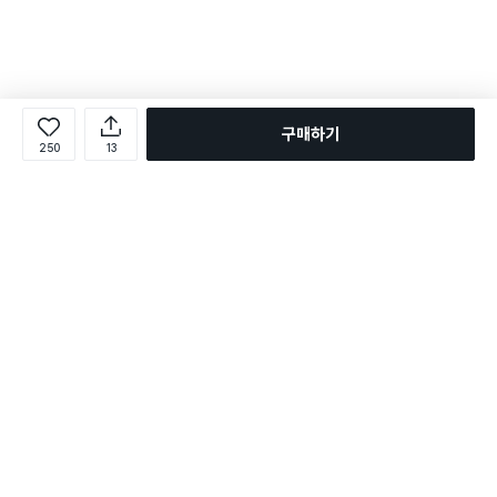
구매하기
250
13
로그인
온라인 다이소몰 1599-2211
온라인 다이소몰
다이소 매장 1522-4400
다이소 매장
평일 09:00 ~ 18:00
평일 09:00 ~ 18:00
주문조회
매장 상품 찾기
취소/교환/반품 신청
매장 위치 찾기
공지사항
1:1 문의
FAQ
고객센터
1:1 문의
제휴문의
앱 장애/신고