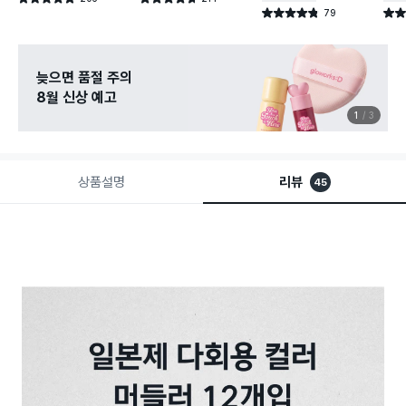
건 작성
건 작성
79
별점 4.8점
별점 
건 작성
늦으면 품절 주의
8월 신상 예고
1
3
상품설명
리뷰
45