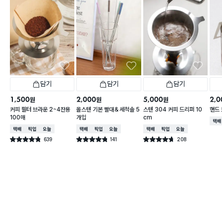
담기
담기
담기
1,500
2,000
5,000
2,0
원
원
원
커피 필터 브라운 2~4잔용
올스텐 기본 빨대＆세척솔 5
스텐 304 커피 드리퍼 10
핸드 
100매
개입
cm
택배
택배배송
매장픽업
오늘배송
택배배송
매장픽업
오늘배송
택배배송
매장픽업
오늘배송
639
141
208
별점 4.8점
별점 4.8점
별점 4.7점
건 작성
건 작성
건 작성