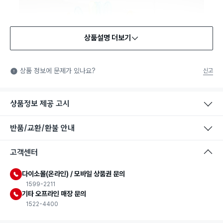
상품설명 더보기
식품용 기구
식품용 기구: 식품위생법에서 정한 규격에 따라 제조되어 식품 또
상품 정보에 문제가 있나요?
신고
는 식품첨가물에 사용할 수 있는 식품용기구라는 표시입니다.
상품정보 제공 고시
반품/교환/환불 안내
고객센터
다이소몰(온라인) / 모바일 상품권 문의
1599-2211
기타 오프라인 매장 문의
1522-4400