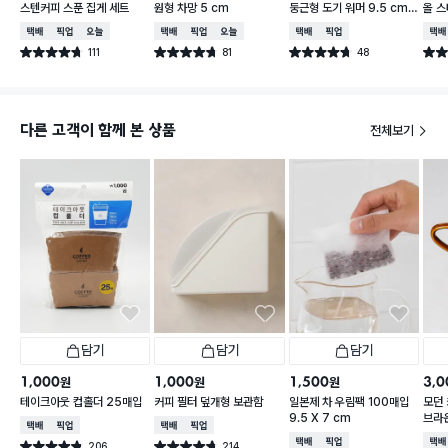
스텐커피 스푼 집게 세트
원형 차망 5 cm
둥근형 도기 워머 9.5 cm
올 
아이보리
택배배송
매장픽업
오늘배송
택배배송
매장픽업
오늘배송
택배배송
매장픽업
택배
111
81
48
별점 4.7점
별점 4.7점
별점 4.7점
별점 
건 작성
건 작성
건 작성
다른 고객이 함께 본 상품
전체보기
담기
담기
담기
1,000
1,000
1,500
3,0
원
원
원
테이크아웃 컵홀더 25매입
커피 필터 덮개형 보관함
일본제 차 우림팩 100매입
모던 
9.5 X 7 cm
브라
택배배송
매장픽업
택배배송
매장픽업
택배배송
매장픽업
택배
206
214
별점 4.8점
별점 4.7점