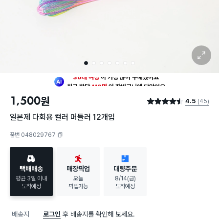
확대 보기
1
2
3
4
5
6
7
최근 한달
112명
이
장바구니에 담았어요
30대 여성
이 가장 많이
구매했어요
1,500
원
4.5
(45)
최근 한달
112명
이
장바구니에 담았어요
별점 4.5점
30대 여성
이 가장 많이
구매했어요
일본제 다회용 컬러 머들러 12개입
품번 048029767
복사하기
택배배송
매장픽업
대량주문
평균 3일 이내
오늘
8/14(금)
도착예정
픽업가능
도착예정
배송지
로그인
후 배송지를 확인해 보세요.