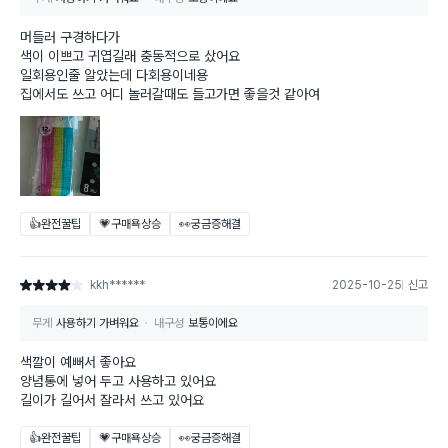
머들러 구경하다가
색이 이쁘고 귀엽길래 충동적으로 샀어요
일회용인줄 알았는데 다회용이네용
집에서도 쓰고 어디 놀러갈때도 들고가면 좋을것 같아여
👍완전꿀팁
💗구매욕상승
👀궁금증해결
kkh******
2025-10-25
신고
별점 4점
무게
사용하기 가벼워요
내구성
보통이에요
색깔이 예뻐서 좋아요
양념통에 넣어 두고 사용하고 있어요
길이가 길어서 잘라서 쓰고 있어요
👍완전꿀팁
💗구매욕상승
👀궁금증해결