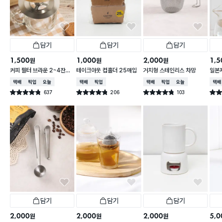
담기
담기
담기
1,500
1,000
2,000
1,5
원
원
원
커피 필터 브라운 2~4잔용
테이크아웃 컵홀더 25매입
거치형 스테인리스 차망
일본제
100매
9.5 
택배배송
매장픽업
오늘배송
택배배송
매장픽업
택배배송
매장픽업
오늘배송
택배
637
206
103
별점 4.8점
별점 4.8점
별점 4.8점
별점 
건 작성
건 작성
건 작성
담기
담기
담기
2,000
2,000
2,000
5,0
원
원
원