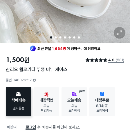
확대 보기
1
2
3
4
5
6
7
최근 한달
1,664명
이
장바구니에 담았어요
20대 여성
이 가장 많이
찜했어요
최근 한달
1,664명
이
장바구니에 담았어요
1,500
원
4.9
(581)
별점 4.9점
20대 여성
이 가장 많이
찜했어요
산리오 헬로키티 뚜껑 비누 케이스
품번 048026217
복사하기
BETA
택배배송
매장픽업
오늘배송
대량주문
오늘
오늘
8/14(금)
일시품절
픽업가능
도착예정
도착예정
배송지
로그인
후 배송지를 확인해 보세요.