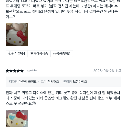
품절이라 입고 기다렸다 샀어요 ㅋㅋ 하나는 퍼프보관함으로 써요~ 일반 퍼
프 두개랑 쪼꼬미 퍼프 넣기 (살짝 겹치긴 하는데 노상관) 하나는 제니비누
보관함으로 쓰고 잇어요! 단점이 있다면 뚜껑 뒤집어서 겹치는건 안된다는
거….?
👍완전꿀팁
4
💗구매욕상승
👀궁금증해결
tks****
2026-06-26
신고
별점 5점
디자인
마음에 들어요
크기
적당해요
편리함
보통이에요
진짜 너무 귀엽고 다이소에 있는 키티 굿즈 중에 디자인이 제일 잘 빠졌습니
다 시중에 나와있는 키티 굿즈랑 비교해도 완전 괜찮은 편이에요. 비누 케이
스로 못 쓰겠어요🥹