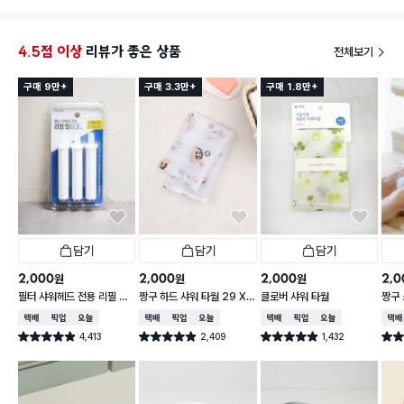
4.5점 이상
리뷰가 좋은 상품
전체보기
구매 9만+
구매 3.3만+
구매 1.8만+
담기
담기
담기
2,000
2,000
2,000
2,0
원
원
원
필터 샤워헤드 전용 리필 필
짱구 하드 샤워 타월 29 X
클로버 샤워 타월
짱구 
터 3개입
95 cm
X 9
택배배송
매장픽업
오늘배송
택배배송
매장픽업
오늘배송
택배배송
매장픽업
오늘배송
택배
4,413
2,409
1,432
별점 4.9점
별점 4.9점
별점 4.9점
별점 
건 작성
건 작성
건 작성