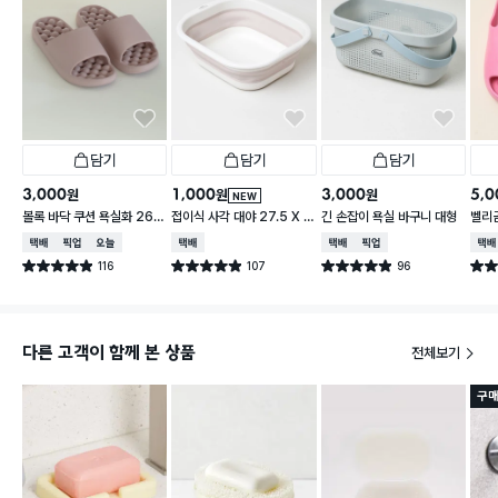
담기
담기
담기
3,000
1,000
3,000
5,0
원
원
원
NEW
볼록 바닥 쿠션 욕실화 260
접이식 사각 대야 27.5 X 2
긴 손잡이 욕실 바구니 대형
벨리곰
~280 mm
3 cm
260
택배배송
매장픽업
오늘배송
택배배송
택배배송
매장픽업
택배
116
107
96
별점 4.9점
별점 4.9점
별점 4.9점
별점 
건 작성
건 작성
건 작성
다른 고객이 함께 본 상품
전체보기
구매