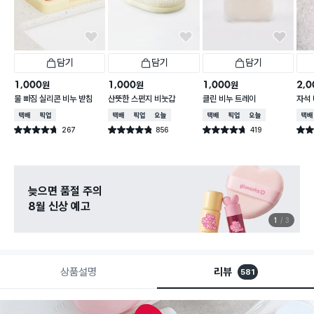
담기
담기
담기
1,000
1,000
1,000
2,0
원
원
원
물 빠짐 실리콘 비누 받침
산뜻한 스펀지 비눗갑
클린 비누 트레이
자석 
택배배송
매장픽업
택배배송
매장픽업
오늘배송
택배배송
매장픽업
오늘배송
택배
267
856
419
별점 4.7점
별점 4.8점
별점 4.7점
별점 4
건 작성
건 작성
건 작성
늦으면 품절 주의
8월 신상 예고
1
3
상품설명
리뷰
581