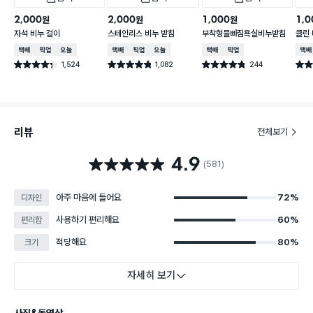
2,000
2,000
1,000
1,0
원
원
원
자석 비누 걸이
스테인리스 비누 받침
부착형물빠짐욕실비누받침
클린
택배배송
매장픽업
오늘배송
택배배송
매장픽업
오늘배송
택배배송
매장픽업
택배
1,524
1,082
244
별점 4.3점
별점 4.8점
별점 4.8점
별점 
건 작성
건 작성
건 작성
리뷰
전체보기
4.9
별점 4.9점
(581)
아주 마음에 들어요
72%
디자인
사용하기 편리해요
60%
편리함
적당해요
80%
크기
자세히 보기
사진&동영상