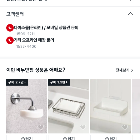
고객센터
다이소몰(온라인) / 모바일 상품권 문의
1599-2211
기타 오프라인 매장 문의
1522-4400
이런 비누받침 상품은 어때요?
전체보기
구매 2.7만+
구매 1.3만+
담기
담기
담기