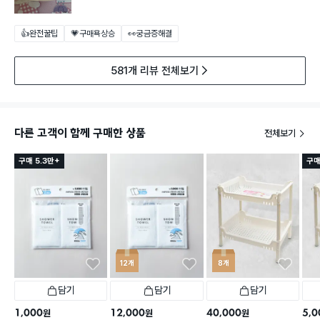
👍완전꿀팁
💗구매욕상승
👀궁금증해결
581개 리뷰 전체보기
다른 고객이 함께 구매한 상품
전체보기
구매 5.3만+
구매
12개
8개
담기
담기
담기
1,000
12,000
40,000
5,0
원
원
원