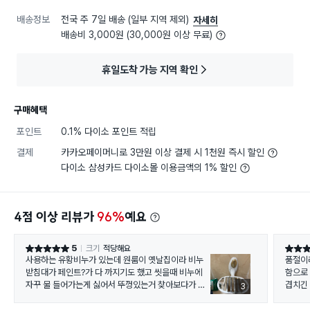
배송정보
전국 주 7일 배송 (일부 지역 제외)
자세히
배송비 3,000원 (30,000원 이상 무료)
휴일도착 가능 지역 확인
구매혜택
포인트
0.1% 다이소 포인트 적립
결제
카카오페이머니로 3만원 이상 결제 시 1천원 즉시 할인
다이소 삼성카드 다이소몰 이용금액의 1% 할인
4점 이상 리뷰가
96%
예요
5
크기
적당해요
별점 5점
별점 5
사용하는 유황비누가 있는데 원룸이 옛날집이라 비누
품절이
받침대가 페인트?가 다 까지기도 했고 씻을때 비누에
함으로 
자꾸 물 들어가는게 싫어서 뚜껑있는거 찾아보다가 귀
겹치긴
3
여워서 구매했는데 올려두니 매우 만족해요!
고 잇어
다는거