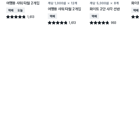
여행용 샤워 타월 2개입
화이트
개당
1,000
원
12개
개당
5,000
원
8개
여행용 샤워 타월 2개입
화이트 2단 사각 선반
택배배송
오늘배송
택배
1,613
택배배송
택배배송
별점 4.8점
별점 
건 작성
1,613
993
별점 4.8점
별점 4.8점
건 작성
건 작성