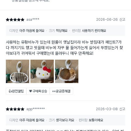
상품설명을 참고해 주세요.
asa****
2026-06-26
신고
별점 5점
디자인
아주 마음에 들어요
크기
적당해요
편리함
사용하기 편리해요
사용하는 유황비누가 있는데 원룸이 옛날집이라 비누 받침대가 페인트?가
다 까지기도 했고 씻을때 비누에 자꾸 물 들어가는게 싫어서 뚜껑있는거 찾
아보다가 귀여워서 구매했는데 올려두니 매우 만족해요!
👍완전꿀팁
💗구매욕상승
👀궁금증해결
app*******
2026-03-08
신고
별점 5점
디자인
아주 마음에 들어요
크기
생각보다 커요
편리함
보통이에요