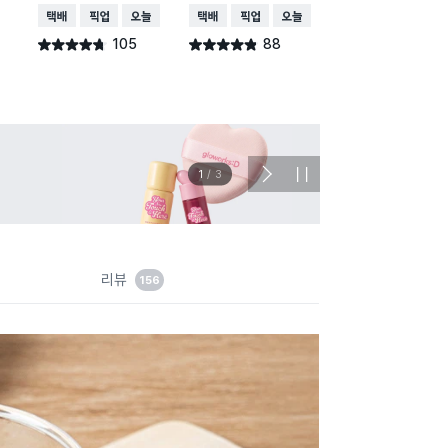
계량 볼 13.5 cm
택배배송
매장픽업
오늘배송
택배배송
매장픽업
오늘배송
택배배송
105
88
별점 4.7점
별점 4.8점
건 작성
건 작성
이벤트
관심 
2
/
3
다
정
음
지
슬
라
이
드
리뷰
156