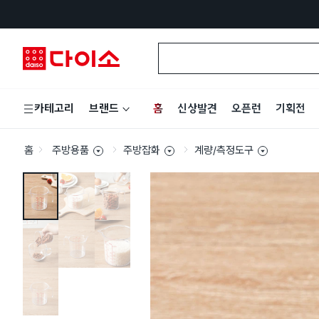
홈
신상발견
오픈런
기획전
카테고리
브랜드
홈
주방용품
주방잡화
계량/측정도구