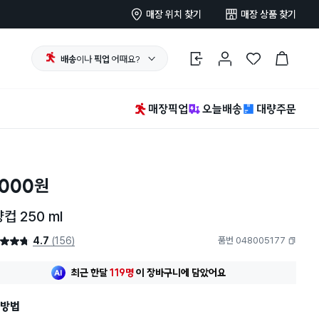
매장 위치 찾기
매장 상품 찾기
배송
이나
픽업
어때요?
로그인
마이페이지
찜 한 상품
장바구니
매장픽업
오늘배송
대량주문
,000
원
컵 250 ml
4.7
(156)
품번 048005177
4.7점
복사하기
최근 한달
119명
이
장바구니에 담았어요
방법