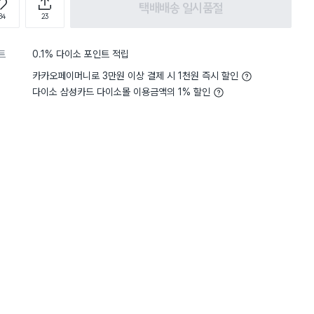
택배배송 일시품절
84
23
트
0.1% 다이소 포인트 적립
카카오페이머니로 3만원 이상 결제 시 1천원 즉시 할인
다이소 삼성카드 다이소몰 이용금액의 1% 할인
담기
담기
담기
바구니
장바구니
장바구니
장
원
원
원
2,000
2,000
1,000
주
산리오 헬로키티 냉
크린랩 고무장갑 M
독일 부직포 행주