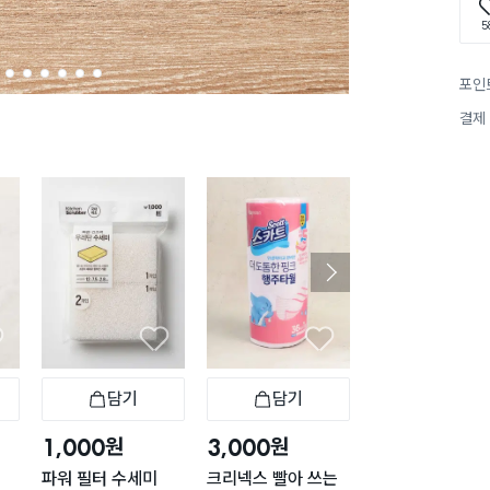
5
2
3
4
5
6
7
포인
결제
구매 2.1만+
담기
담기
담기
바구니
장바구니
장바구니
장
원
원
원
1,000
3,000
5,000
파워 필터 수세미
크리넥스 빨아 쓰는
일회용 부직포 행