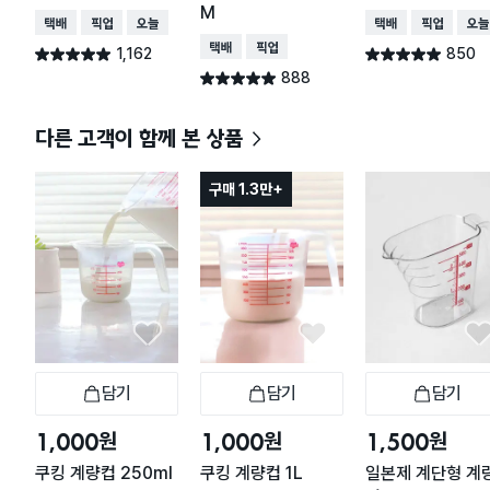
M
택배배송
매장픽업
오늘배송
택배배송
매장픽업
오늘
택배배송
매장픽업
1,162
850
별점 4.9점
별점 4.9점
건 작성
건 작성
888
별점 4.9점
건 작성
다른 고객이 함께 본 상품
구매 1.3만+
담기
담기
담기
장바구니
장바구니
장
원
원
원
1,000
1,000
1,500
쿠킹 계량컵 250ml
쿠킹 계량컵 1L
일본제 계단형 계