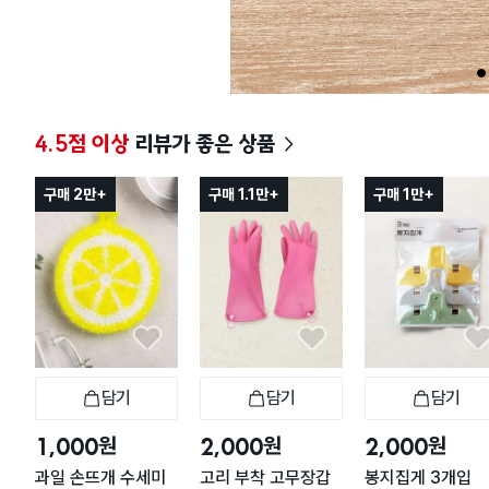
1
4.5점 이상
리뷰가 좋은 상품
구매 2만+
구매 1.1만+
구매 1만+
담기
담기
담기
장바구니
장바구니
장
원
원
원
1,000
2,000
2,000
과일 손뜨개 수세미
고리 부착 고무장갑
봉지집게 3개입