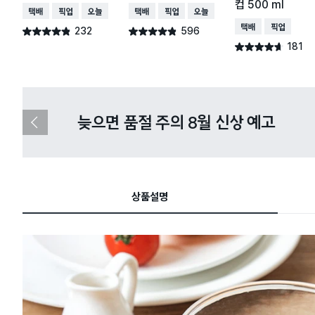
컵 500 ml
택배배송
매장픽업
오늘배송
택배배송
매장픽업
오늘배송
택배배송
매장픽업
232
596
별점 4.8점
별점 4.8점
건 작성
건 작성
181
별점 4.6점
건 작성
다이소X카카오페이 8월 결제 혜택 
이
전
슬
라
이
드
상품설명