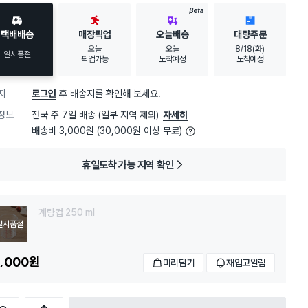
BETA
택배배송
매장픽업
오늘배송
대량주문
오늘
오늘
8/18(화)
일시품절
픽업가능
도착예정
도착예정
지
로그인
후 배송지를 확인해 보세요.
정보
전국 주 7일 배송 (일부 지역 제외)
자세히
배송비 3,000원 (30,000원 이상 무료)
휴일도착 가능 지역 확인
계량컵 250 ml
일시품절
,000
원
미리담기
재입고알림