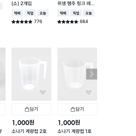
(소) 2개입
위생 행주 핑크 레벨
24X30cm 10
배송
5 36매
입
택배배송
매장픽업
오늘배송
택배배송
매장픽업
오늘배송
택배배송
776
684
662
별점 4.9점
별점 4.9점
별점 4.9점
건 작성
건 작성
건 작
담기
담기
담기
바구니
장바구니
장바구니
장
원
원
원
1,000
1,000
1,500
NE
량
소나기 계량컵 2호
소나기 계량컵 1호
일본제 스테인리