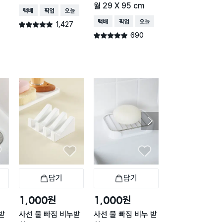
월 29 X 95 cm
택배배송
매장픽업
오늘배송
택배배송
매장픽업
오
택배배송
매장픽업
오늘배송
1,427
615
별점 4.9점
별점 4.9점
건 작성
건 작
690
별점 4.9점
건 작성
담기
담기
담기
바구니
장바구니
장바구니
장
원
원
원
1,000
1,000
1,000
받
사선 물 빠짐 비누받
사선 물 빠짐 비누 받
스텐 접착 미니 