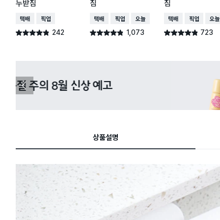
누받침
침
침
택배배송
매장픽업
택배배송
매장픽업
오늘배송
택배배송
매장픽업
오늘
242
1,073
723
별점 4.8점
별점 4.8점
별점 4.8점
건 작성
건 작성
건 작성
다이소X카카오페이 8월 결제 혜택 
이
전
슬
라
이
드
상품설명