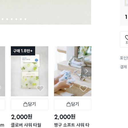
1
2
3
4
5
6
7
3
구매 1.8만+
포인
결제
담기
담기
담기
바구니
장바구니
장바구니
장
원
원
원
2,000
2,000
1,000
cm
클로버 샤워 타월
짱구 소프트 샤워 타
파스텔 샤워볼 블