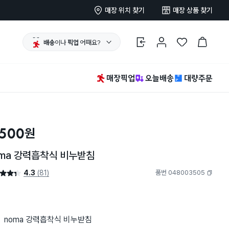
매장 위치 찾기
매장 상품 찾기
배송
이나
픽업
어때요?
로그인
마이페이지
찜 한 상품
장바구니
매장픽업
오늘배송
대량주문
,500
원
oma 강력흡착식 비누받침
4.3
(81)
품번 048003505
4.3점
복사하기
noma 강력흡착식 비누받침