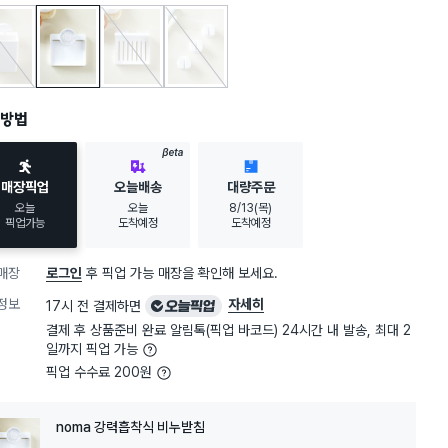
ma 강력흡착식 물빠짐 포켓
noma 강력흡착식 비누받침
noma 흡착식 물빠짐 비누받침
noma 흡착식 칫솔걸이 3개입
방법
BETA
매장픽업
오늘배송
대량주문
오늘
오늘
8/13(목)
픽업가능
도착예정
도착예정
매장
로그인
후 픽업 가능 매장을 확인해 보세요.
오
정보
자세히
17시 전 결제하면
늘
결제 후 상품준비 완료 알림톡(픽업 바코드) 24시간 내 발송, 최대 2
픽
일까지 픽업 가능
업
픽업 수수료 200원
noma 강력흡착식 비누받침