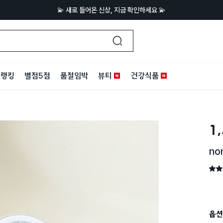
💫 새로 들어온 신상, 지금 확인하세요 💫
랭킹
별점5점
품절임박
뷰티
건강식품
1
n
별점 
옵션