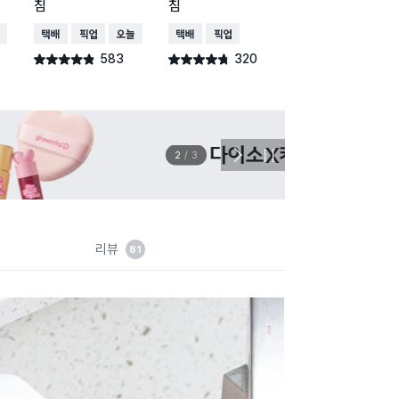
침
침
받침
배송
택배배송
매장픽업
오늘배송
택배배송
매장픽업
택배배송
매장픽업
오
583
320
575
별점 4.8점
별점 4.7점
별점 4.7점
건 작성
건 작성
건 작
이벤트
관심 
2
/
3
다
정
음
지
슬
라
이
드
리뷰
81