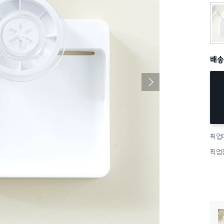
no
배송
픽업
픽업