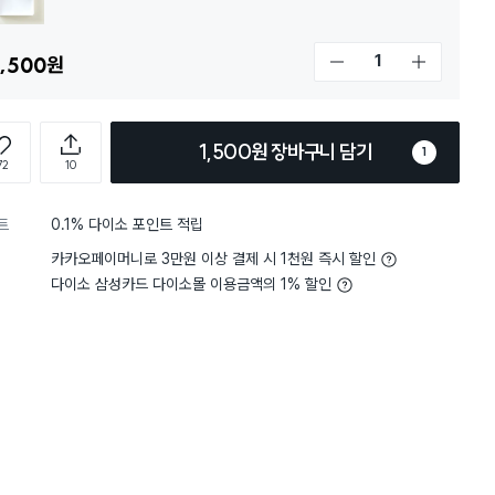
,500
원
개수 감소
개수 증가
1,500원 장바구니 담기
1
72
10
트
0.1% 다이소 포인트 적립
카카오페이머니로 3만원 이상 결제 시 1천원 즉시 할인
다이소 삼성카드 다이소몰 이용금액의 1% 할인
담기
담기
담기
바구니
장바구니
장바구니
장
원
원
원
5,000
2,000
5,000
루
비타민 샤워 필터 (레
퍼플 샤워 타월
비타민 샤워 필터