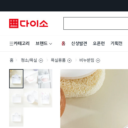
홈
신상발견
오픈런
기획전
카테고리
브랜드
홈
청소/욕실
욕실용품
비누받침