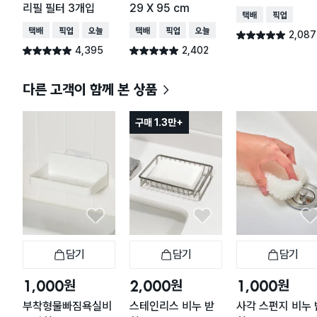
리필 필터 3개입
29 X 95 cm
택배배송
매장픽업
택배배송
매장픽업
오늘배송
택배배송
매장픽업
오늘배송
2,087
별점 4.9점
건 작성
4,395
2,402
별점 4.9점
별점 4.9점
건 작성
건 작성
다른 고객이 함께 본 상품
구매 1.3만+
담기
담기
담기
장바구니
장바구니
장
원
원
원
1,000
2,000
1,000
부착형물빠짐욕실비
스테인리스 비누 받
사각 스펀지 비누 