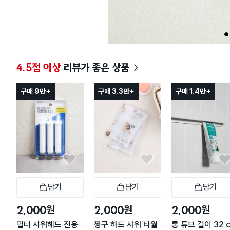
1
4.5점 이상
리뷰가 좋은 상품
구매 9만+
구매 3.3만+
구매 1.4만+
담기
담기
담기
장바구니
장바구니
장
원
원
원
2,000
2,000
2,000
필터 샤워헤드 전용
짱구 하드 샤워 타월
롱 튜브 걸이 32 