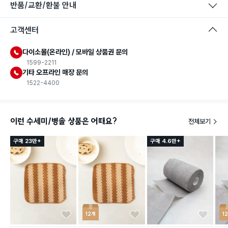
반품/교환/환불 안내
고객센터
다이소몰(온라인) / 모바일 상품권 문의
1599-2211
기타 오프라인 매장 문의
1522-4400
이런 수세미/병솔 상품은 어때요?
전체보기
구매 23만+
구매 4.6만+
12개
1