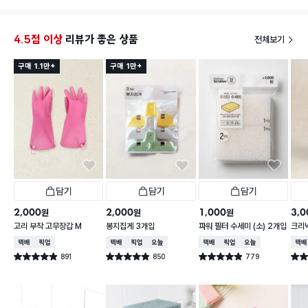
4.5점 이상
리뷰가 좋은 상품
전체보기
구매 1.1만+
구매 1만+
담기
담기
담기
2,000
2,000
1,000
3,0
원
원
원
고리 부착 고무장갑 M
봉지집게 3개입
파워 필터 수세미 (소) 2개입
크리넥
주 핑
택배배송
매장픽업
택배배송
매장픽업
오늘배송
택배배송
매장픽업
오늘배송
택배
891
850
779
별점 4.9점
별점 4.9점
별점 4.9점
별점 
건 작성
건 작성
건 작성