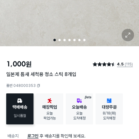
확대 보기
1
2
3
4
5
6
7
1,000
원
4.5
(115)
별점 4.5점
일본제 틈새 세척용 청소 스틱 8개입
품번 048000353
복사하기
BETA
택배배송
매장픽업
오늘배송
대량주문
오늘
오늘
8/18(화)
일시품절
픽업가능
도착예정
도착예정
배송지
로그인
후 배송지를 확인해 보세요.