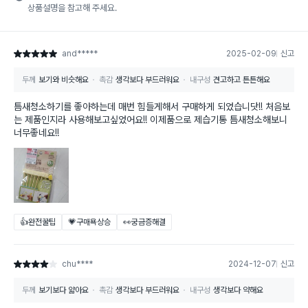
상품설명을 참고해 주세요.
and*****
2025-02-09
신고
별점 5점
두께
보기와 비슷해요
촉감
생각보다 부드러워요
내구성
견고하고 튼튼해요
틈새청소하기를 좋아하는데 매번 힘들게해서 구매하게 되었습니닷!! 처음보
는 제품인지라 사용해보고싶었어요!! 이제품으로 제습기통 틈새청소해보니
너무좋네요!!
👍완전꿀팁
💗구매욕상승
👀궁금증해결
chu****
2024-12-07
신고
별점 4점
두께
보기보다 얇아요
촉감
생각보다 부드러워요
내구성
생각보다 약해요