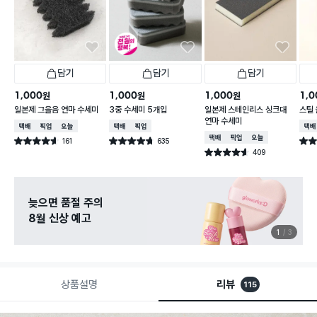
담기
담기
담기
1,000
1,000
1,000
1,0
원
원
원
일본제 그을음 연마 수세미
3중 수세미 5개입
일본제 스테인리스 싱크대
스틸 
연마 수세미
택배배송
매장픽업
오늘배송
택배배송
매장픽업
택배
택배배송
매장픽업
오늘배송
161
635
별점 4.6점
별점 4.7점
별점 4
건 작성
건 작성
409
별점 4.6점
건 작성
늦으면 품절 주의
8월 신상 예고
1
3
상품설명
리뷰
115