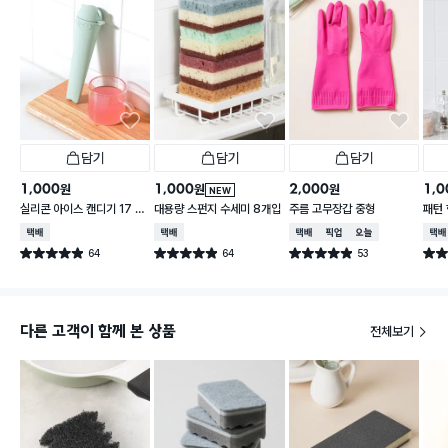
담기
담기
담기
1,000
1,000
2,000
1,0
원
원
원
NEW
실리콘 아이스 캔디기 17 X
대용량 스펀지 수세미 8개입
주름 고무장갑 중형
패턴 
4 cm
30 
택배배송
택배배송
택배배송
매장픽업
오늘배송
택배
64
64
53
별점 4.9점
별점 4.9점
별점 4.9점
별점 
건 작성
건 작성
건 작성
다른 고객이 함께 본 상품
전체보기