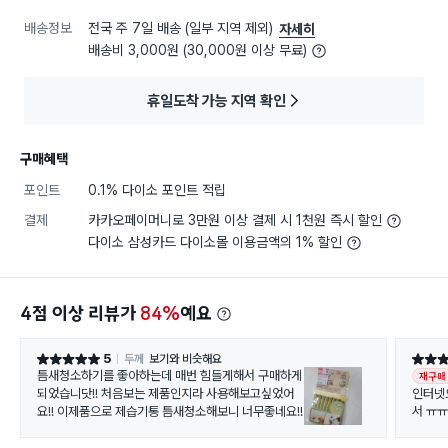
배송정보
전국 주 7일 배송 (일부 지역 제외)
자세히
배송비 3,000원 (30,000원 이상 무료)
휴일도착 가능 지역 확인
구매혜택
포인트
0.1% 다이소 포인트 적립
결제
카카오페이머니로 3만원 이상 결제 시 1천원 즉시 할인
다이소 삼성카드 다이소몰 이용금액의 1% 할인
4점 이상 리뷰가
84%
예요
5
두께
보기와 비슷해요
별점 5점
별점 5
틈새청소하기를 좋아하는데 매번 힘들게해서 구매하게
재구매
되었습니닷!! 처음보는 제품인지라 사용해보고싶었어
인터넷
요!! 이제품으로 제습기통 틈새청소해보니 너무좋네요!!
서 ㅠㅠ
세요