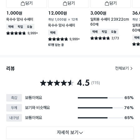
담기
담기
담기
1,000
12,000
3,000
36,
원
원
원
옥수수 망사 수세미
일회용 수세미 23X22cm
개당
1,000
원
12개
개당
60매
옥수수 망사 수세미
일회용
택배배송
매장픽업
오늘배송
60
택배배송
매장픽업
오늘배송
9,999+
택배배송
별점 4.8점
건 작성
3,173
택배
별점 4.8점
9,999+
별점 4.8점
건 작성
건 작성
별점 
61명 담는 중
리뷰
전체보기
4.5
별점 4.5점
(115)
보통이에요
65%
촉감
보기와 비슷해요
76%
두께
보통이에요
65%
내구성
자세히 보기