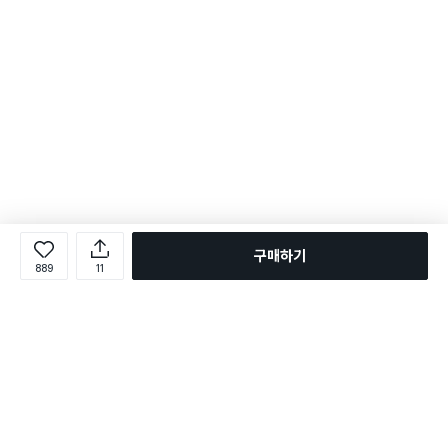
구매하기
889
11
로그인
온라인 다이소몰 1599-2211
온라인 다이소몰
다이소 매장 1522-4400
다이소 매장
평일 09:00 ~ 18:00
평일 09:00 ~ 18:00
주문조회
매장 상품 찾기