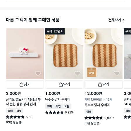
다른 고객이 함께 구매한 상품
전체보기
구매 23만+
구매
12개
담기
담기
담기
2,000
1,000
12,000
3,0
원
원
원
산리오 헬로키티 냉장고 부
옥수수 망사 수세미
일회용
개당
1,000
원
12개
착 클립 겸용 봉지 집게
60
옥수수 망사 수세미
택배배송
매장픽업
오늘배송
택배배송
매장픽업
택배
9,999+
택배배송
별점 4.8점
건 작성
552
별점 4.9점
별점 
9,999+
별점 4.8점
건 작성
건 작성
63명 담는 중
61명 담는 중