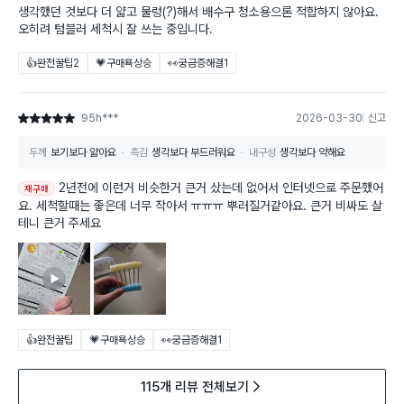
생각했던 것보다 더 얇고 물렁(?)해서 배수구 청소용으론 적합하지 않아요.
오히려 텀블러 세척시 잘 쓰는 중입니다.
👍완전꿀팁
2
💗구매욕상승
👀궁금증해결
1
95h***
2026-03-30
신고
별점 5점
두께
보기보다 얇아요
촉감
생각보다 부드러워요
내구성
생각보다 약해요
2년전에 이런거 비슷한거 큰거 샀는데 없어서 인터넷으로 주문했어
재구매
요. 세척할때는 좋은데 너무 작아서 ㅠㅠㅠ 뿌러질거같아요. 큰거 비싸도 살
테니 큰거 주세요
👍완전꿀팁
💗구매욕상승
👀궁금증해결
1
115개 리뷰 전체보기